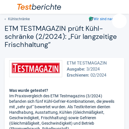
Kühlschränke
Wir sind nachhaltig
Suc
ETM TEST­MA­GA­ZIN prüft Kühl­
Geben
schränke (2/2024): „Für lang­zei­tige
Sie
Frisch­hal­tung“
mindest
drei
Zeichen
ein.
ETM TESTMAGAZIN
Vorschl
Ausgabe:
3/2024
Erschienen:
02/2024
erschei
automat
und
Was wurde getestet?
lassen
Im Praxisvergleich des ETM Testmagazins (3/2024)
sich
befanden sich fünf Kühl-Gefrier-Kombinationen, die jeweils
mit
mit „sehr gut“ bewertet wurden. Als Testkriterien dienten
Handhabung, Ausstattung, Kühlen (Gleichmäßigkeit,
den
Geschwindigkeit, Frischhaltung) sowie Gefrieren
Pfeiltas
(Gleichmäßigkeit, Geschwindigkeit) und Betrieb
auswähl
(Stromverbrauch, Schallausstoß).