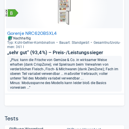
Gorenje NRC620BSXL4
Nachhaltig
Typ: Kühl-​Gefrier-​Kom­bi­na­tion
Bau­art: Stand­ge­rät
Gesamt­nutz­vo­lu­
men: 361 l
„sehr gut“ (93,4%) – Preis-/Leistungssieger
„Plus: kann die Frische von Gemüse & Co. in wirksamer Weise
erhalten (dank CrispZone); viel Spielraum beim Verwahren von
verderblichen Fleisch-, Fisch- & Milchwaren (dank ZeroZone); Fach im
oberen Teil variabel verwendbar ... maßvoller Verbrauch; voller
unterer Teil des Modells variabel verwendbar ...
Minus: Modusspanne des Modells kann leider bloß die Basics
vorweisen ...“
Tests
Stiftung Warentest