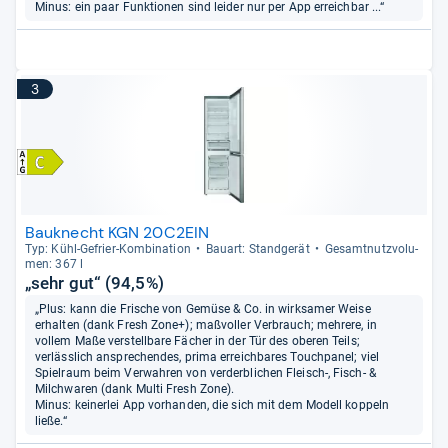
Minus: ein paar Funktionen sind leider nur per App erreichbar ...“
3
Bauknecht KGN 20C2EIN
Typ: Kühl-​Gefrier-​Kom­bi­na­tion
Bau­art: Stand­ge­rät
Gesamt­nutz­vo­lu­
men: 367 l
„sehr gut“ (94,5%)
„Plus: kann die Frische von Gemüse & Co. in wirksamer Weise
erhalten (dank Fresh Zone+); maßvoller Verbrauch; mehrere, in
vollem Maße verstellbare Fächer in der Tür des oberen Teils;
verlässlich ansprechendes, prima erreichbares Touchpanel; viel
Spielraum beim Verwahren von verderblichen Fleisch-, Fisch- &
Milchwaren (dank Multi Fresh Zone).
Minus: keinerlei App vorhanden, die sich mit dem Modell koppeln
ließe.“