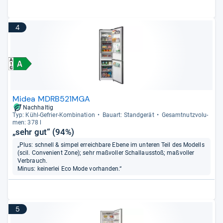
4
Midea MDRB521MGA
Nachhaltig
Typ: Kühl-​Gefrier-​Kom­bi­na­tion
Bau­art: Stand­ge­rät
Gesamt­nutz­vo­lu­
men: 378 l
„sehr gut“ (94%)
„Plus: schnell & simpel erreichbare Ebene im unteren Teil des Modells
(scil. Convenient Zone); sehr maßvoller Schallausstoß; maßvoller
Verbrauch.
Minus: keinerlei Eco Mode vorhanden.“
5