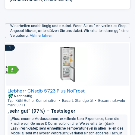
Wir arbeiten unabhängig und neutral. Wenn Sie auf ein verlinktes Shop-
Angebot klicken, unterstützen Sie uns dabei. Wir erhalten dann ggf. eine
Vergütung.
Mehr erfahren
1
Liebherr CNsdb 5723 Plus NoFrost
Nachhaltig
Typ: Kühl-​Gefrier-​Kom­bi­na­tion
Bau­art: Stand­ge­rät
Gesamt­nutz­vo­lu­
men: 371 l
„sehr gut“ (97%) – Testsieger
„Plus: enorme Modusspanne; exzellente User Experience; kann die
Frische von Gemüse & Co. in vorbildlicher Weise erhalten (dank
EasyFresh-Safe); sehr einheitliche Temperaturlevel in allen Teilen des
Modells; sehr maßvoller Verbrauch; variabel einschiebbares Fach, in