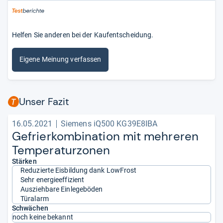
Helfen Sie anderen bei der Kaufentscheidung.
Eigene Meinung verfassen
Unser Fazit
16.05.2021
Siemens iQ500 KG39E8IBA
Gefrier­kom­bi­na­tion mit meh­re­ren
Tem­pe­ra­tur­zo­nen
Stärken
Reduzierte Eisbildung dank LowFrost
Sehr energieeffizient
Ausziehbare Einlegeböden
Türalarm
Schwächen
noch keine bekannt