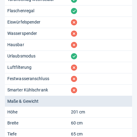
vorhanden
Flaschenregal
fehlt
Eiswürfelspender
fehlt
Wasserspender
fehlt
Hausbar
vorhanden
Urlaubsmodus
fehlt
Luftfilterung
fehlt
Festwasseranschluss
fehlt
Smarter Kühlschrank
Maße & Gewicht
Höhe
201 cm
Breite
60 cm
Tiefe
65 cm