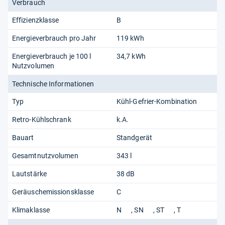
Verbrauch
Effizienzklasse
B
Energieverbrauch pro Jahr
119 kWh
Energieverbrauch je 100 l
34,7 kWh
Nutzvolumen
Technische Informationen
Typ
Kühl-Gefrier-Kombination
Retro-Kühlschrank
k.A.
Bauart
Standgerät
Gesamtnutzvolumen
343 l
Lautstärke
38 dB
Geräuschemissionsklasse
C
Klimaklasse
N
SN
ST
T