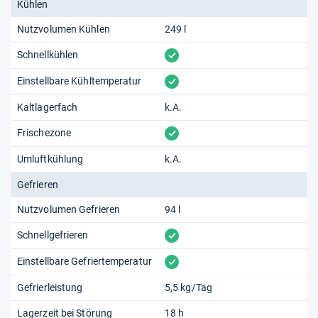
Kühlen
Nutzvolumen Kühlen
249 l
vorhanden
Schnellkühlen
vorhanden
Einstellbare Kühltemperatur
Kaltlagerfach
k.A.
vorhanden
Frischezone
Umluftkühlung
k.A.
Gefrieren
Nutzvolumen Gefrieren
94 l
vorhanden
Schnellgefrieren
vorhanden
Einstellbare Gefriertemperatur
Gefrierleistung
5,5 kg/Tag
Lagerzeit bei Störung
18 h