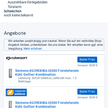
Ausziehbare Einlegeböden
Türalarm
Schwächen
noch keine bekannt
Angebote
Wir arbeiten unabhängig und neutral. Wenn Sie auf ein verlinktes Shop-
Angebot klicken, unterstützen Sie uns dabei. Wir erhalten dann ggf. eine
Vergütung.
Mehr erfahren
693,00 €
Bester Preis
Versand:
39,99 €
Siemens KG39E8IBA iQ500 Freistehende
Kühl-Gefrier-Kombination
Lieferung: Sofort lieferbar, Lieferzeit max. 1-3
Werktage
693,00 €
Bester Preis
Versand:
39,99 €
Siemens KG39E8IBA iQ500 Freistehende
Kühl-Gefrier-Kombination