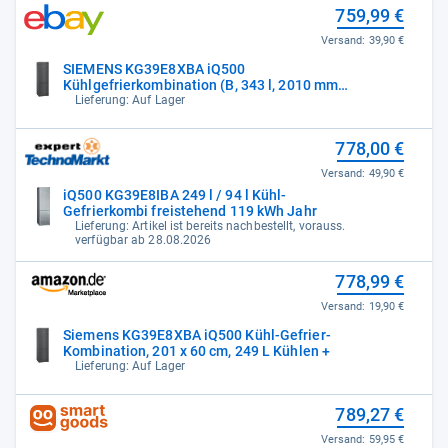
759,99 €
Versand:
39,90 €
SIEMENS KG39E8XBA iQ500
Kühlgefrierkombination (B, 343 l, 2010 mm
hoch, black in
Lieferung: Auf Lager
778,00 €
Versand:
49,90 €
iQ500 KG39E8IBA 249 l / 94 l Kühl-
Gefrierkombi freistehend 119 kWh Jahr
Lieferung: Artikel ist bereits nachbestellt, vorauss.
verfügbar ab 28.08.2026
778,99 €
Versand:
19,90 €
Siemens KG39E8XBA iQ500 Kühl-Gefrier-
Kombination, 201 x 60 cm, 249 L Kühlen +
Lieferung: Auf Lager
789,27 €
Versand:
59,95 €