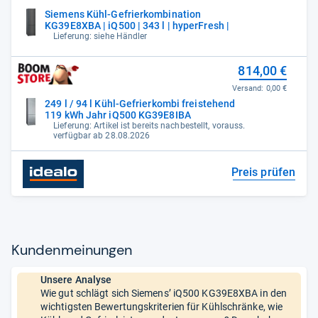
Siemens Kühl-Gefrierkombination
KG39E8XBA | iQ500 | 343 l | hyperFresh |
Lieferung: siehe Händler
814,00 €
Versand:
0,00 €
249 l / 94 l Kühl-Gefrierkombi freistehend
119 kWh Jahr iQ500 KG39E8IBA
Lieferung: Artikel ist bereits nachbestellt, vorauss.
verfügbar ab 28.08.2026
Preis prüfen
Kun­den­mei­nun­gen
Unsere Analyse
Wie gut schlägt sich Siemens’ iQ500 KG39E8XBA in den
wichtigsten Bewertungskriterien für Kühlschränke, wie