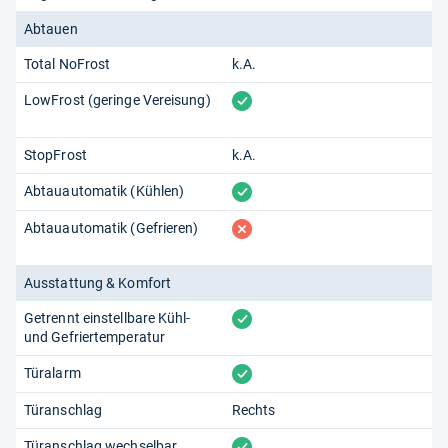
Abtauen
Total NoFrost
k.A.
vorhanden
LowFrost (geringe Vereisung)
StopFrost
k.A.
vorhanden
Abtauautomatik (Kühlen)
fehlt
Abtauautomatik (Gefrieren)
Ausstattung & Komfort
vorhanden
Getrennt einstellbare Kühl-
und Gefriertemperatur
vorhanden
Türalarm
Türanschlag
Rechts
vorhanden
Türanschlag wechselbar