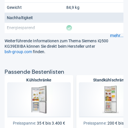
Gewicht
84,9 kg
Nachhaltigkeit
vorhanden
Energiesparend
mehr...
Weiterführende Informationen zum Thema Siemens iQ500
KG39E8IBA können Sie direkt beim Hersteller unter
bsh-group.com
finden.
Pas­sende Bes­ten­lis­ten
Kühlschränke
Standkühlschränk
Preisspanne:
35 € bis 3.400 €
Preisspanne:
200 € bis 1