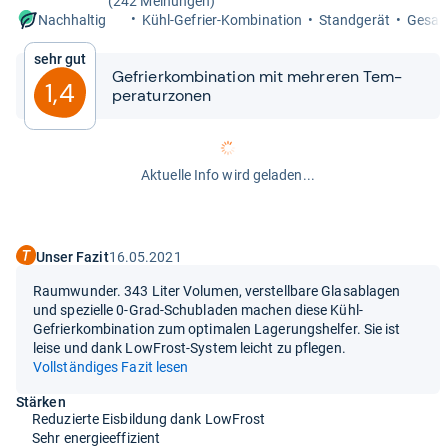
(242 Meinungen)
Kühl-​Gefrier-​Kom­bi­na­tion
Stand­ge­rät
Gesamt
Nachhaltig
Sehr gut
Gefrier­kom­bi­na­tion mit meh­re­ren Tem­
1,4
pe­ra­tur­zo­nen
Aktuelle Info wird geladen...
Unser Fazit
16.05.2021
Raumwunder. 343 Liter Volumen, verstellbare Glasablagen
und spezielle 0-Grad-Schubladen machen diese Kühl-
Gefrierkombination zum optimalen Lagerungshelfer. Sie ist
leise und dank LowFrost-System leicht zu pflegen.
Vollständiges Fazit lesen
Stärken
Reduzierte Eisbildung dank LowFrost
Sehr energieeffizient