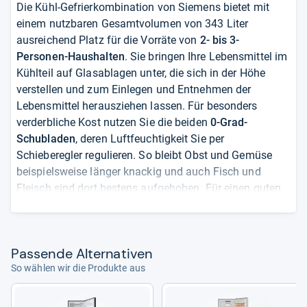
Die Kühl-Gefrierkombination von Siemens bietet mit
einem nutzbaren Gesamtvolumen von 343 Liter
ausreichend Platz für die Vorräte von
2- bis 3-
Personen-Haushalten
. Sie bringen Ihre Lebensmittel im
Kühlteil auf Glasablagen unter, die sich in der Höhe
verstellen und zum Einlegen und Entnehmen der
Lebensmittel herausziehen lassen. Für besonders
verderbliche Kost nutzen Sie die beiden
0-Grad-
Schubladen
, deren Luftfeuchtigkeit Sie per
Schieberegler regulieren. So bleibt Obst und Gemüse
beispielsweise länger knackig und auch Fisch und
Fleisch sind dort bestens aufgehoben. Für einen guten
Überblick über Ihre Lebensmittel sorgt eine
LED-
Beleuchtung
. Im Gefrierteil sorgt ein
LowFrost-System
für die Reduzierung der Eisbildung – dadurch muss
Pas­sende Alter­na­ti­ven
dieser Teil nur noch alle paar Jahr anstatt jährlich
So wählen wir die Produkte aus
abgetaut werden. Für sperriges Gefriergut steht Ihnen
eine
Bigbox
zur Verfügung. Mit einem Lärmwert von 38
Dezibel ist die Siemens akustisch weitgehend