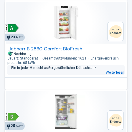
ohne
Endnote
23
€/J.**
Liebherr B 2830 Comfort BioFresh
Nachhaltig
Bau­art: Stand­ge­rät
Gesamt­nutz­vo­lu­men: 162 l
Ener­gie­ver­brauch
pro Jahr: 65 kWh
Ein in jeder Hin­sicht außer­ge­wöhn­li­cher Kühl­schrank
Weiterlesen
ohne
Endnote
25
€/J.**