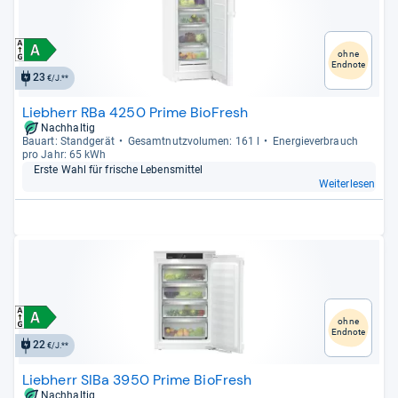
ohne
Endnote
23
€/J.**
Liebherr RBa 4250 Prime BioFresh
Nachhaltig
Bau­art: Stand­ge­rät
Gesamt­nutz­vo­lu­men: 161 l
Ener­gie­ver­brauch
pro Jahr: 65 kWh
Erste Wahl für fri­sche Lebens­mit­tel
Weiterlesen
ohne
Endnote
22
€/J.**
Liebherr SIBa 3950 Prime BioFresh
Nachhaltig