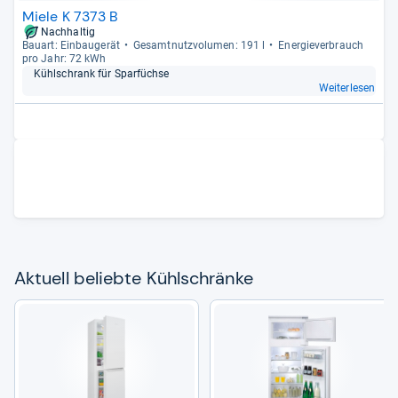
Miele K 7373 B
Nachhaltig
Bau­art: Ein­bau­ge­rät
Gesamt­nutz­vo­lu­men: 191 l
Ener­gie­ver­brauch
pro Jahr: 72 kWh
Kühl­schrank für Spar­füchse
Weiterlesen
Aktu­ell beliebte Kühl­schränke