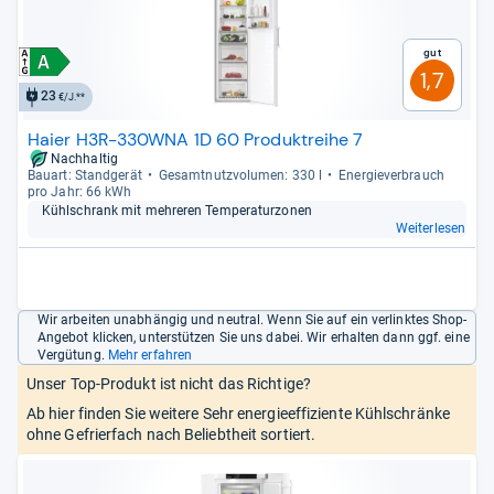
Gut
1,7
23
€/J.**
Haier H3R-330WNA 1D 60 Produktreihe 7
Nachhaltig
Bau­art: Stand­ge­rät
Gesamt­nutz­vo­lu­men: 330 l
Ener­gie­ver­brauch
pro Jahr: 66 kWh
Kühl­schrank mit meh­re­ren Tem­pe­ra­tur­zo­nen
Weiterlesen
Wir arbeiten unabhängig und neutral. Wenn Sie auf ein verlinktes Shop-
Angebot klicken, unterstützen Sie uns dabei. Wir erhalten dann ggf. eine
Vergütung.
Mehr erfahren
Unser Top-Produkt ist nicht das Richtige?
Ab hier finden Sie weitere Sehr energieeffiziente Kühlschränke
ohne Gefrierfach nach Beliebtheit sortiert.