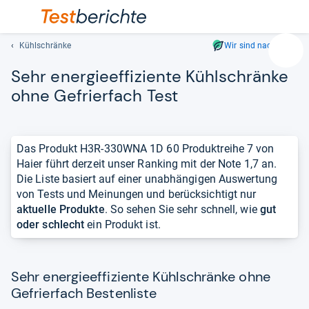
Kühlschränke
Wir sind nachhaltig
Suc
Sehr ener­gie­ef­fi­zi­ente Kühl­schränke
Geben
Sie
ohne Gefrier­fach Test
mindest
drei
Zeichen
Das Produkt H3R-330WNA 1D 60 Produktreihe 7 von
ein.
Haier führt derzeit unser Ranking mit der Note 1,7 an.
Vorschl
Die Liste basiert auf einer unabhängigen Auswertung
erschei
von Tests und Meinungen und berücksichtigt nur
automat
aktuelle Produkte
. So sehen Sie sehr schnell, wie
gut
und
oder schlecht
ein Produkt ist.
lassen
sich
mit
den
Sehr energieeffiziente Kühlschränke ohne
Pfeiltas
Gefrierfach Bestenliste
auswähl