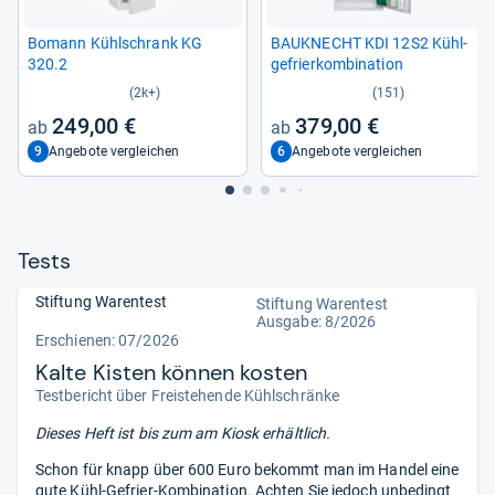
Bomann Kühl­schrank KG
BAU­KNECHT KDI 12S2 Kühl­
320.2
ge­frier­kom­bi­na­tion
(2k+)
(151)
249,00 €
379,00 €
9
6
Angebote vergleichen
Angebote vergleichen
Tests
Stiftung Warentest
Stiftung Warentest
Ausgabe: 8/2026
Erschienen:
07/2026
Kalte Kisten können kosten
Testbericht über Freistehende Kühlschränke
Dieses Heft ist bis zum
am Kiosk erhältlich.
Schon für knapp über 600 Euro bekommt man im Handel eine
gute Kühl-Gefrier-Kombination. Achten Sie jedoch unbedingt