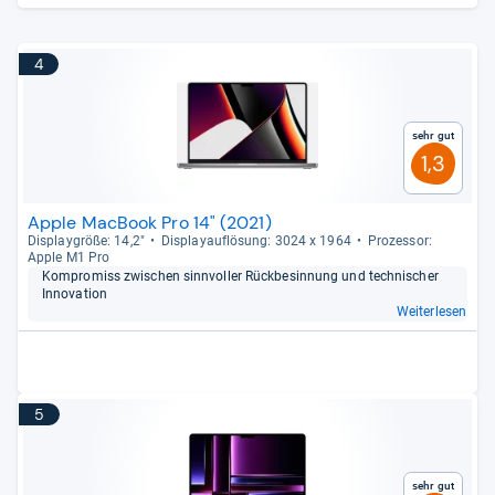
4
Sehr gut
1,3
Apple MacBook Pro 14" (2021)
Dis­play­größe: 14,2"
Dis­pla­yauf­lö­sung: 3024 x 1964
Pro­zes­sor:
Apple M1 Pro
Kom­pro­miss zwi­schen sinn­vol­ler Rück­be­sin­nung und tech­ni­scher
Inno­va­tion
Weiterlesen
5
Sehr gut