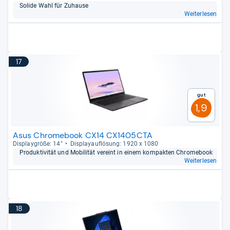
Solide Wahl für Zuhause
Weiterlesen
17
Gut
1,9
Asus Chromebook CX14 CX1405CTA
Dis­play­größe: 14"
Dis­pla­yauf­lö­sung: 1920 x 1080
Pro­duk­ti­vi­tät und Mobi­li­tät ver­eint in einem kom­pak­ten Chro­me­book
Weiterlesen
18