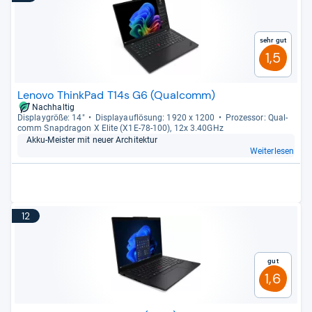
Sehr gut
1,5
Lenovo ThinkPad T14s G6 (Qualcomm)
Nachhaltig
Dis­play­größe: 14"
Dis­pla­yauf­lö­sung: 1920 x 1200
Pro­zes­sor: Qual­
comm Snap­dra­gon X Elite (X1E-​78-​100), 12x 3.40GHz
Akku-​Meis­ter mit neuer Archi­tek­tur
Weiterlesen
12
Gut
1,6