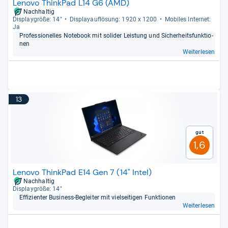
Lenovo ThinkPad L14 G6 (AMD)
Nachhaltig
Dis­play­größe: 14"
Dis­pla­yauf­lö­sung: 1920 x 1200
Mobi­les Inter­net:
Ja
Pro­fes­sio­nel­les Note­book mit soli­der Leis­tung und Sicher­heits­funk­tio­
nen
Weiterlesen
13
Gut
1,6
Lenovo ThinkPad E14 Gen 7 (14" Intel)
Nachhaltig
Dis­play­größe: 14"
Effi­zi­en­ter Busi­ness-​Beglei­ter mit viel­sei­ti­gen Funk­tio­nen
Weiterlesen