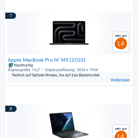
7
Sehr gut
1,4
Apple MacBook Pro 14" M3 (2023)
Nachhaltig
Dis­play­größe: 14,2"
Dis­pla­yauf­lö­sung: 3024 x 1964
Tech­nik auf Spit­zen-​Niveau, bis auf das Basis­mo­dell
Weiterlesen
8
Sehr gut
1,4