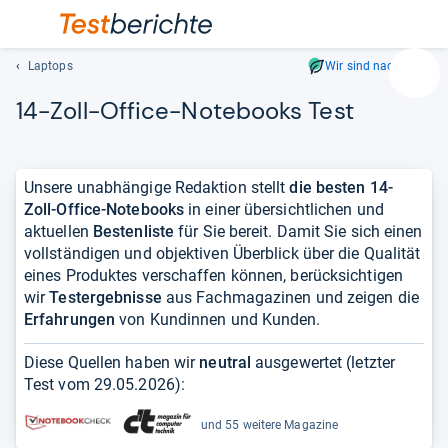
Laptops
Wir sind nachhaltig
Suc
14-​Zoll-​Office-​Note­books Test
Geben
Sie
mindest
drei
Unsere unabhängige Redaktion stellt
die besten 14-
Zeichen
Zoll-Office-Notebooks
in einer übersichtlichen und
ein.
aktuellen
Bestenliste
für Sie bereit. Damit Sie sich einen
Vorschl
vollständigen und objektiven Überblick über die Qualität
erschei
eines Produktes verschaffen können, berücksichtigen
automat
wir
Testergebnisse
aus Fachmagazinen und zeigen die
und
Erfahrungen
von Kundinnen und Kunden.
lassen
sich
Diese Quellen haben wir
neutral
ausgewertet (letzter
mit
Test vom
29.05.2026
):
den
Pfeiltas
und 55 weitere Magazine
auswähl