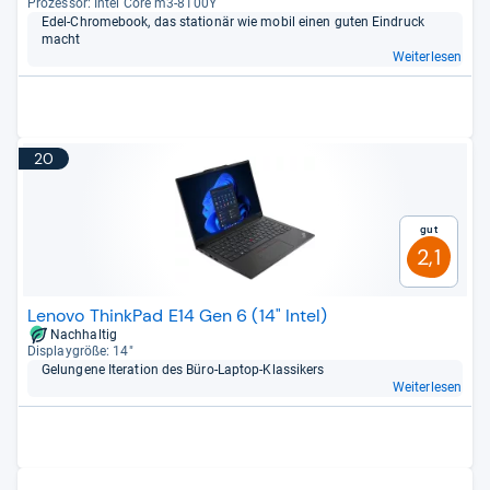
Pro­zes­sor: Intel Core m3-​8100Y
Edel-​Chro­me­book, das sta­tio­när wie mobil einen guten Ein­druck
macht
Weiterlesen
20
Gut
2,1
Lenovo ThinkPad E14 Gen 6 (14" Intel)
Nachhaltig
Dis­play­größe: 14"
Gelun­gene Ite­ra­tion des Büro-​Lap­top-​Klas­si­kers
Weiterlesen