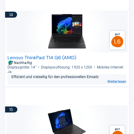
14
Gut
1,6
Lenovo ThinkPad T14 G6 (AMD)
Nachhaltig
Dis­play­größe: 14"
Dis­pla­yauf­lö­sung: 1920 x 1200
Mobi­les Inter­net:
Ja
Effi­zi­ent und viel­sei­tig für den pro­fes­sio­nel­len Ein­satz
Weiterlesen
15
Gut