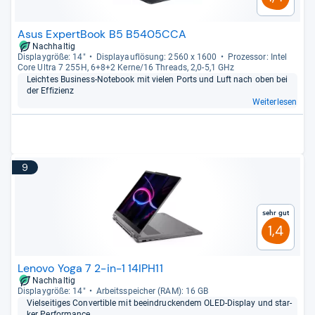
Asus ExpertBook B5 B5405CCA
Nachhaltig
Dis­play­größe: 14"
Dis­pla­yauf­lö­sung: 2560 x 1600
Pro­zes­sor: Intel
Core Ultra 7 255H, 6+8+2 Kerne/16 Threads, 2,0-​5,1 GHz
Leich­tes Busi­ness-​Note­book mit vie­len Ports und Luft nach oben bei
der Effi­zi­enz
Weiterlesen
9
Sehr gut
1,4
Lenovo Yoga 7 2-in-1 14IPH11
Nachhaltig
Dis­play­größe: 14"
Arbeitsspei­cher (RAM): 16 GB
Viel­sei­ti­ges Con­ver­ti­ble mit beein­dru­cken­dem OLED-​Dis­play und star­
ker Per­for­mance