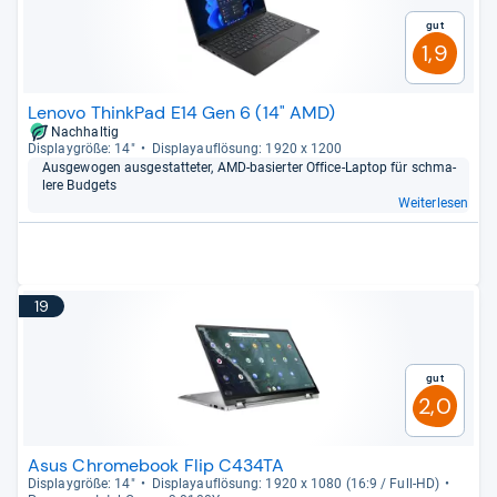
Gut
1,9
Lenovo ThinkPad E14 Gen 6 (14" AMD)
Nachhaltig
Dis­play­größe: 14"
Dis­pla­yauf­lö­sung: 1920 x 1200
Aus­ge­wo­gen aus­ge­stat­te­ter, AMD-​basier­ter Office-​Lap­top für schma­
lere Bud­gets
Weiterlesen
19
Gut
2,0
Asus Chromebook Flip C434TA
Dis­play­größe: 14"
Dis­pla­yauf­lö­sung: 1920 x 1080 (16:9 / Full-​HD)