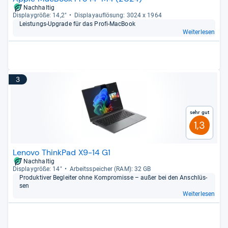
Nachhaltig
Dis­play­größe: 14,2"
Dis­pla­yauf­lö­sung: 3024 x 1964
Leis­tungs-​Upgrade für das Profi-​Mac­Book
Weiterlesen
3
Sehr gut
1,3
Lenovo ThinkPad X9-14 G1
Nachhaltig
Dis­play­größe: 14"
Arbeitsspei­cher (RAM): 32 GB
Pro­duk­ti­ver Beglei­ter ohne Kom­pro­misse – außer bei den Anschlüs­
sen
Weiterlesen