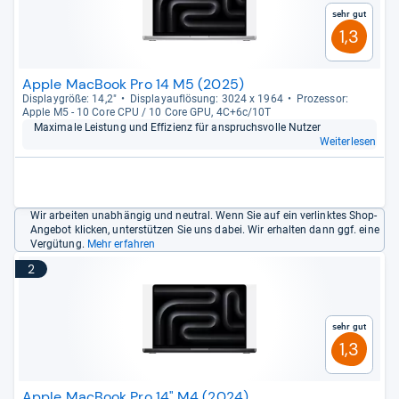
Sehr gut
1,3
Apple MacBook Pro 14 M5 (2025)
Dis­play­größe: 14,2"
Dis­pla­yauf­lö­sung: 3024 x 1964
Pro­zes­sor:
Apple M5 -​ 10 Core CPU /​ 10 Core GPU, 4C+6c/​10T
Maxi­male Leis­tung und Effi­zi­enz für anspruchs­volle Nut­zer
Weiterlesen
Wir arbeiten unabhängig und neutral. Wenn Sie auf ein verlinktes Shop-
Angebot klicken, unterstützen Sie uns dabei. Wir erhalten dann ggf. eine
Vergütung.
Mehr erfahren
2
Sehr gut
1,3
Apple MacBook Pro 14" M4 (2024)