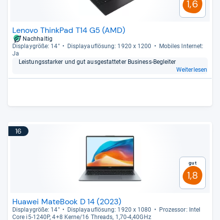
1,6
Lenovo ThinkPad T14 G5 (AMD)
Nachhaltig
Dis­play­größe: 14"
Dis­pla­yauf­lö­sung: 1920 x 1200
Mobi­les Inter­net:
Ja
Leis­tungs­star­ker und gut aus­ge­stat­te­ter Busi­ness-​Beglei­ter
Weiterlesen
16
Gut
1,8
Huawei MateBook D 14 (2023)
Dis­play­größe: 14"
Dis­pla­yauf­lö­sung: 1920 x 1080
Pro­zes­sor: Intel
Core i5-​1240P, 4+8 Kerne/16 Threads, 1,70-​4,40GHz