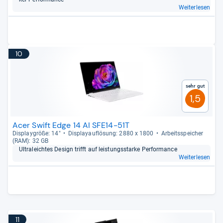
Weiterlesen
10
Sehr gut
1,5
Acer Swift Edge 14 AI SFE14-51T
Dis­play­größe: 14"
Dis­pla­yauf­lö­sung: 2880 x 1800
Arbeitsspei­cher
(RAM): 32 GB
Ultra­leich­tes Design trifft auf leis­tungs­starke Per­for­mance
Weiterlesen
11