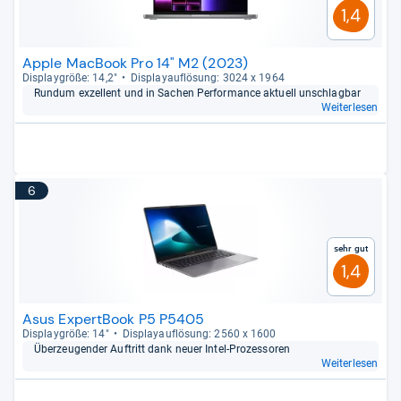
1,4
Apple MacBook Pro 14" M2 (2023)
Dis­play­größe: 14,2"
Dis­pla­yauf­lö­sung: 3024 x 1964
Rundum exzel­lent und in Sachen Per­for­mance aktu­ell unschlag­bar
Weiterlesen
6
Sehr gut
1,4
Asus ExpertBook P5 P5405
Dis­play­größe: 14"
Dis­pla­yauf­lö­sung: 2560 x 1600
Über­zeu­gen­der Auf­tritt dank neuer Intel-​Pro­zes­so­ren
Weiterlesen