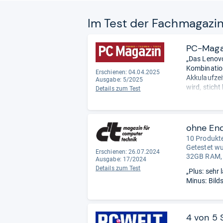
Im Test der Fach­ma­ga­zi
PC-Maga
„Das Lenov
Kombination
Erschienen: 04.04.2025
Akkulaufzei
Ausgabe: 5/2025
wird, stich
Details zum Test
auch bei an
ohne En
10 Produkte
Getestet w
Erschienen: 26.07.2024
32GB RAM,
Ausgabe: 17/2024
Details zum Test
„Plus: sehr 
Minus: Bild
4 von 5 