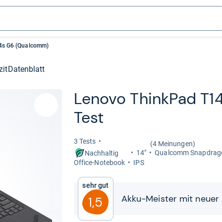
4s G6 (Qualcomm)
zit
Datenblatt
Lenovo Think­Pad T1
Test
3 Tests
(4 Meinungen)
14"
Qual­comm Snap­dra­go
Nachhaltig
Office-​Note­book
IPS
Sehr gut
Akku-​​Meis­ter mit neuer 
1,5