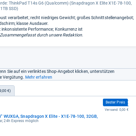
urde:
ThinkPad T14s G6 (Qualcomm) (Snapdragon X Elite X1E-78-100,
 1TB SSD)
bust verarbeitet; recht niedriges Gewicht; großes Schnittstellenangebot;
ldschirm; klasse Ausdauer.
inkonsistente Performance; Konkurrenz ist
 Zusammengefasst durch unsere Redaktion.
nn Sie auf ein verlinktes Shop-Angebot klicken, unterstützen
ine Vergütung.
Mehr erfahren
9,00 €)
1.799,00 €
Bester Preis
Versand:
0,00 €
" WUXGA, Snapdragon X Elite - X1E-78-100, 32GB,
bar, 24h Express möglich