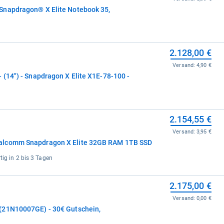
Snapdragon® X Elite Notebook 35,
2.128,00 €
Versand:
4,90 €
(14") - Snapdragon X Elite X1E-78-100 -
2.154,55 €
Versand:
3,95 €
alcomm Snapdragon X Elite 32GB RAM 1TB SSD
tig in 2 bis 3 Tagen
2.175,00 €
Versand:
0,00 €
(21N10007GE) - 30€ Gutschein,