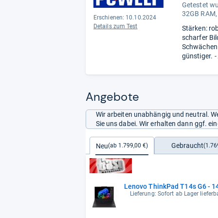
Getestet w
32GB RAM,
Erschienen: 10.10.2024
Details zum Test
Stärken: ro
scharfer Bi
Schwächen: 
günstiger.
-
Angebote
Wir arbeiten unabhängig und neutral. We
Sie uns dabei. Wir erhalten dann ggf. e
Gebraucht
Neu
(1.76
(ab 1.799,00 €)
Lenovo ThinkPad T14s G6 - 14
Lieferung: Sofort ab Lager liefer