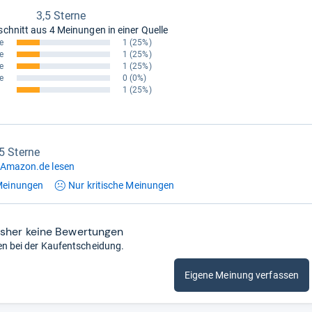
3,5 Sterne
schnitt aus
4 Meinungen in einer Quelle
e
1
(25%)
e
1
(25%)
e
1
(25%)
e
0
(0%)
1
(25%)
,5 Sterne
 Amazon.de lesen
einungen
Nur kritische
Meinungen
isher keine Bewertungen
en bei der Kaufentscheidung.
Eigene Meinung verfassen