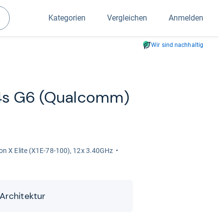
Kategorien
Vergleichen
Anmelden
Suchen
Wir sind nachhaltig
4s G6 (Qual­comm)
n X Elite (X1E-​78-​100), 12x 3.40GHz
Archi­tek­tur