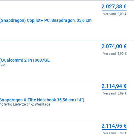
2.027,38 €
Versand:
0,00 €
(Snapdragon) Copilot+ PC, Snapdragon, 35,6 cm
2.074,00 €
Versand:
6,90 €
6 (Qualcomm) 21N10007GE
tagen
2.114,94 €
Versand:
5,99 €
napdragon X Elite Notebook 35,56 cm (14")
ndfertig Lieferzeit 1-2 Werktage
2.114,95 €
Versand:
5,99 €