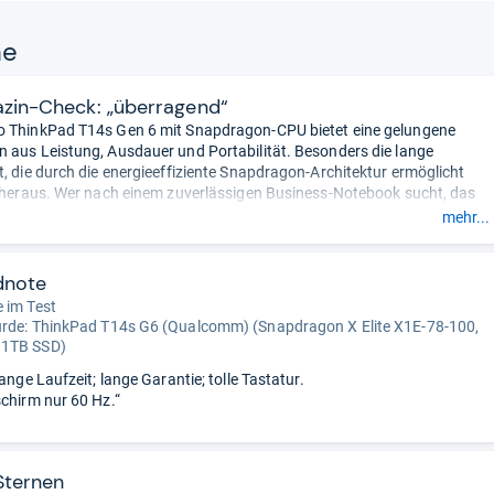
ne
zin-Check: „überragend“
o ThinkPad T14s Gen 6 mit Snapdragon-CPU bietet eine gelungene
 aus Leistung, Ausdauer und Portabilität. Besonders die lange
t, die durch die energieeffiziente Snapdragon-Architektur ermöglicht
t heraus. Wer nach einem zuverlässigen Business-Notebook sucht, das
spruchsvollen Aufgaben glänzt, wird mit diesem Gerät gut bedient.“
mehr...
dnote
 im Test
urde:
ThinkPad T14s G6 (Qualcomm) (Snapdragon X Elite X1E-78-100,
 1TB SSD)
lange Laufzeit; lange Garantie; tolle Tastatur.
schirm nur 60 Hz.“
Sternen