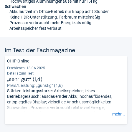
Hochwertiges Aluminiumgehäuse mit nur 1,4 kg
Schwächen
Akkulaufzeit im Office-Betrieb nur knapp acht Stunden
Keine HDR-Unterstützung, Farbraum mittelmäßig
Prozessor verbraucht mehr Energie als nötig
Arbeitsspeicher fest verbaut
Im Test der Fach­ma­ga­zine
CHIP Online
Erschienen: 18.06.2025
Details zum Test
„sehr gut“ (1,4)
Preis/Leistung: „günstig“ (1,6)
Stärken: leistungsstarker Arbeitsspeicher; leises
Betriebsgeräusch; ausdauernder Akku; hochauflösendes,
entspiegeltes Display; vielseitige Anschlussmöglichkeiten.
Schwächen: Prozessor verbraucht relativ viel Energie;
Basswiedergabe der Lautsprecher bei hoher Belastung
mehr...
schwach; kein HDR-Support; Farbraum nicht voll
abgedeckt.
- Zusammengefasst durch unsere Redaktion.