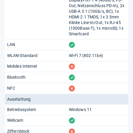
DisplayPort 1.4 (40Gb/​s, PD-
Out, Netzanschluss PD-In), 2x
USB-A 3.1 (10Gb/​s, BC), 1x
HDMI 2.1 TMDS, 1x 3.5mm
Klinke Line-In/​Out, 1x RJ-45
(1000Base-T), 1x microSD, 1x
Smartcard
vorhanden
LAN
WLAN-Standard
Wi-Fi 7 (802.11​be)
fehlt
Mobiles Internet
vorhanden
Bluetooth
fehlt
NFC
Ausstattung
Betriebssystem
Windows 11
vorhanden
Webcam
fehlt
Ziffernblock