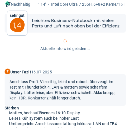
14"
Intel Core Ultra 7 255H, 6+8+2 Kerne/16 Th
Nachhaltig
Sehr gut
Leich­tes Busi­ness-​​Note­book mit vie­len
1,4
Ports und Luft nach oben bei der Effi­zi­enz
Aktuelle Info wird geladen...
Unser Fazit
16.07.2025
Anschluss-Profi. Vielseitig, leicht und robust; überzeugt im
Test mit Thunderbolt 4, LAN & mattem sowie scharfem
Display. Lüfter leise, aber Effizienz schwächelt, Akku knapp,
kein HDR. Konkurrenz hält länger durch.
Stärken
Mattes, hochauflösendes 16:10-Display
Leises Kühlsystem auch bei hoher Last
Umfangreiche Anschlussausstattung inklusive LAN und TB4