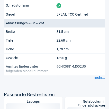
vorhanden
Schadstoffarm
Siegel
EPEAT
TCO Certified
Abmessungen & Gewicht
Breite
31,5 cm
Tiefe
22,68 cm
Höhe
1,79 cm
Gewicht
1390 g
Auch zu finden unter
90NX08I1-M002U0
folgenden Modellnummern:
mehr...
Pas­sende Bes­ten­lis­ten
Laptops
Notebooks mit
Fingerabdrucksens