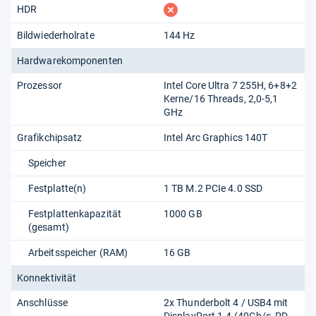
fehlt
HDR
Bildwiederholrate
144 Hz
Hardwarekomponenten
Prozessor
Intel Core Ultra 7 255H, 6+8+2
Kerne/16 Threads, 2,0-5,1
GHz
Grafikchipsatz
Intel Arc Graphics 140T
Speicher
Festplatte(n)
1 TB M.2 PCIe 4.0 SSD
Festplattenkapazität
1000 GB
(gesamt)
Arbeitsspeicher (RAM)
16 GB
Konnektivität
Anschlüsse
2x Thunderbolt 4 /​ USB4 mit