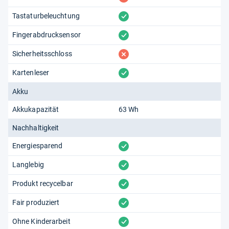
vorhanden
Tastaturbeleuchtung
vorhanden
Fingerabdrucksensor
fehlt
Sicherheitsschloss
vorhanden
Kartenleser
Akku
Akkukapazität
63 Wh
Nachhaltigkeit
vorhanden
Energiesparend
vorhanden
Langlebig
vorhanden
Produkt recycelbar
vorhanden
Fair produziert
vorhanden
Ohne Kinderarbeit