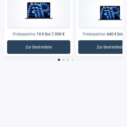
Preisspanne:
10 € bis 7.950 €
Preisspanne:
440 € bis 5
Zur Bestenliste
Zur Bestenliste
: Laptops
: Noteboo
Aus unse­rem Maga­zin
Produkte
Home-​Office: Aus­stat­tung & Strom­
ver­brauch
Zum Artikel
Tipps