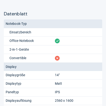
Datenblatt
Notebook-Typ
Einsatzbereich
vorhanden
Office-Notebook
2-in-1-Geräte
fehlt
Convertible
Display
Displaygröße
14"
Displaytyp
Matt
Paneltyp
IPS
Displayauflösung
2560 x 1600