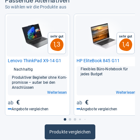
Pas­sende Alter­na­ti­ven
So wählen wir die Produkte aus
Sehr gut
Sehr gut
1,3
1,4
Lenovo Think­Pad X9-​14 G1
HP Eli­te­Book 845 G11
Fle­xibles Büro-​Note­book für
Nachhaltig
jedes Bud­get
Pro­duk­ti­ver Beglei­ter ohne Kom­
pro­misse – außer bei den
Anschlüs­sen
Weiterlesen
Weiterlesen
€
€
Angebote vergleichen
Angebote vergleichen
Produkte vergleichen