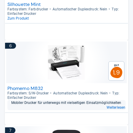
Silhouette Mint
Farb­sys­tem: Farb­dru­cker
Auto­ma­ti­scher Duplex­druck: Nein
Typ:
Ein­fa­cher Dru­cker
Zum Produkt
6
Gut
1,9
Phomemo M832
Farb­sys­tem: S/W-​Dru­cker
Auto­ma­ti­scher Duplex­druck: Nein
Typ:
Ein­fa­cher Dru­cker
Mobi­ler Dru­cker für unter­wegs mit viel­sei­ti­gen Ein­satz­mög­lich­kei­ten
Weiterlesen
7