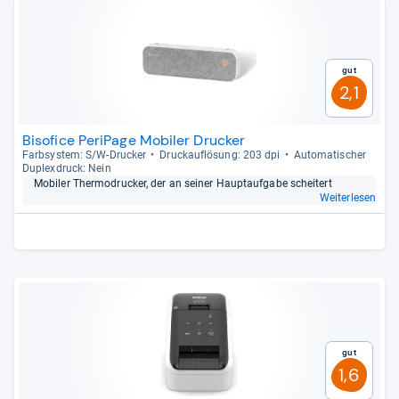
Gut
2,1
Bisofice PeriPage Mobiler Drucker
Farb­sys­tem: S/W-​Dru­cker
Druck­auf­lö­sung: 203 dpi
Auto­ma­ti­scher
Duplex­druck: Nein
Mobi­ler Ther­modru­cker, der an sei­ner Haupt­auf­gabe schei­tert
Weiterlesen
Gut
1,6