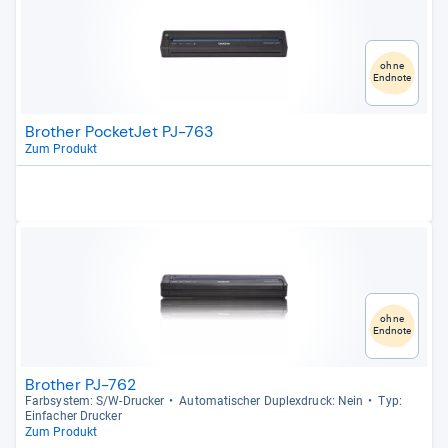
ohne
Endnote
Brother PocketJet PJ-763
Zum Produkt
ohne
Endnote
Brother PJ-762
Farb­sys­tem: S/W-​Dru­cker
Auto­ma­ti­scher Duplex­druck: Nein
Typ:
Ein­fa­cher Dru­cker
Zum Produkt