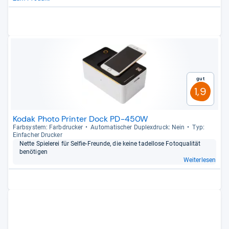
Gut
1,9
Kodak Photo Printer Dock PD-450W
Farb­sys­tem: Farb­dru­cker
Auto­ma­ti­scher Duplex­druck: Nein
Typ:
Ein­fa­cher Dru­cker
Nette Spie­le­rei für Sel­fie-​Freunde, die keine tadel­lose Foto­qua­li­tät
benö­ti­gen
Weiterlesen