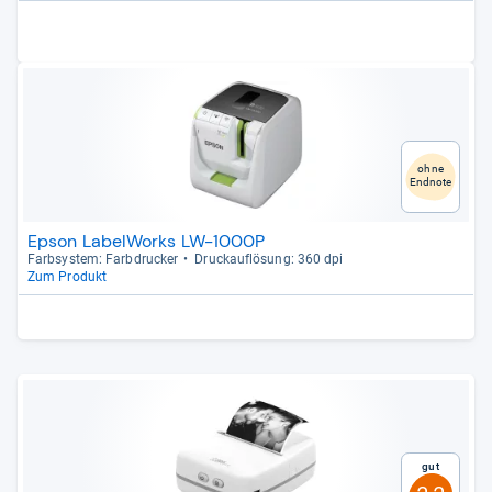
ohne
Endnote
Epson LabelWorks LW-1000P
Farb­sys­tem: Farb­dru­cker
Druck­auf­lö­sung: 360 dpi
Zum Produkt
Gut