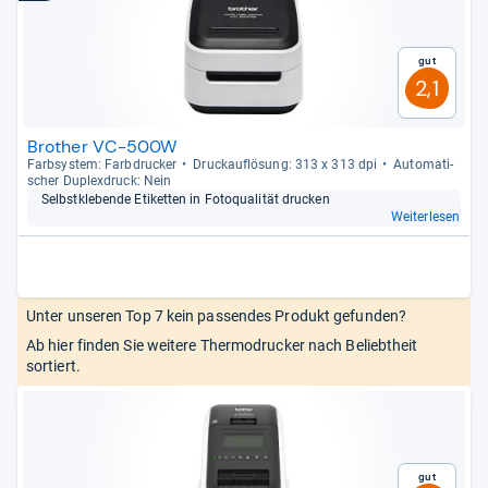
Gut
2,1
Brother VC-500W
Farb­sys­tem: Farb­dru­cker
Druck­auf­lö­sung: 313 x 313 dpi
Auto­ma­ti­
scher Duplex­druck: Nein
Selbst­kle­bende Eti­ket­ten in Foto­qua­li­tät dru­cken
Weiterlesen
Unter unseren Top 7 kein passendes Produkt gefunden?
Ab hier finden Sie weitere Thermodrucker nach Beliebtheit
sortiert.
Gut