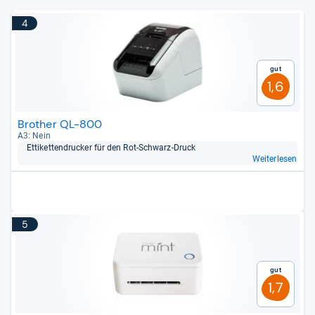
4
Gut
1,6
Brother QL-800
A3: Nein
Etti­ket­ten­dru­cker für den Rot-​Schwarz-​Druck
Weiterlesen
5
Gut
1,7