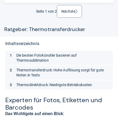
Seite 1 von 2
Nächste
weiter
Ratgeber: Thermotransferdrucker
Inhaltsverzeichnis
Die besten Fotokünstler basieren auf
Thermosublimation
Thermotransferdruck: Hohe Auflösung sorgt für gute
Noten in Tests
Thermodirektdruck: Niedrigste Betriebskosten
Exper­ten für Fotos, Eti­ket­ten und
Bar­co­des
Das Wichtigste auf einen Blick: