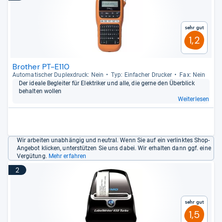
Sehr gut
1,2
Brother PT-E110
Auto­ma­ti­scher Duplex­druck: Nein
Typ: Ein­fa­cher Dru­cker
Fax: Nein
Der ideale Beglei­ter für Elek­tri­ker und alle, die gerne den Über­blick
behal­ten wol­len
Weiterlesen
Wir arbeiten unabhängig und neutral. Wenn Sie auf ein verlinktes Shop-
Angebot klicken, unterstützen Sie uns dabei. Wir erhalten dann ggf. eine
Vergütung.
Mehr erfahren
2
Sehr gut
1,5