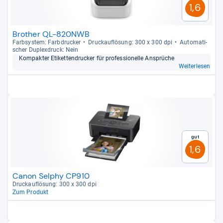
1,6
Brother QL-820NWB
Farb­sys­tem: Farb­dru­cker
Druck­auf­lö­sung: 300 x 300 dpi
Auto­ma­ti­
scher Duplex­druck: Nein
Kom­pak­ter Eti­ket­ten­dru­cker für pro­fes­sio­nelle Ansprü­che
Weiterlesen
Gut
1,6
Canon Selphy CP910
Druck­auf­lö­sung: 300 x 300 dpi
Zum Produkt