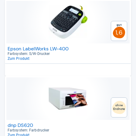
Gut
1,6
Epson LabelWorks LW-400
Farb­sys­tem: S/W-​Dru­cker
Zum Produkt
ohne
Endnote
dnp DS620
Farb­sys­tem: Farb­dru­cker
Zum Produkt