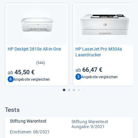
HP Deskjet 2810e All-​in-​One
HP Laser­Jet Pro M304a
Laser­dru­cker
(544)
66,47 €
45,50 €
3
Angebote vergleichen
6
Angebote vergleichen
Tests
Stiftung Warentest
Stiftung Warentest
Ausgabe: 9/2021
Erschienen: 08/2021