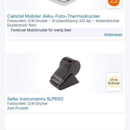
2,2
Callstel Mobiler Akku-Foto-Thermodrucker
Farb­sys­tem: S/W-​Dru­cker
Druck­auf­lö­sung: 203 dpi
Auto­ma­ti­scher
Duplex­druck: Nein
Farb­lo­ser Mobil­dru­cker für wenig Geld
Weiterlesen
ohne
Endnote
Seiko Instruments SLP650
Farb­sys­tem: S/W-​Dru­cker
Zum Produkt