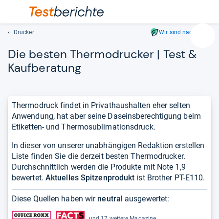
Drucker
Wir sind nachhaltig
Suc
Die bes­ten Ther­modru­cker | Test &
Geben
Sie
Kauf­be­ra­tung
mindest
drei
Zeichen
Thermodruck findet in Privathaushalten eher selten
ein.
Anwendung, hat aber seine Daseinsberechtigung beim
Vorschl
Etiketten- und Thermosublimationsdruck.
erschei
automat
In dieser von unserer unabhängigen Redaktion erstellen
und
Liste finden Sie die derzeit besten Thermodrucker.
lassen
Durchschnittlich werden die Produkte mit Note 1,9
sich
bewertet.
Aktuelles Spitzenprodukt
ist Brother PT-E110.
mit
den
Diese Quellen haben wir
neutral
ausgewertet:
Pfeiltas
auswähl
und 17 weitere Magazine