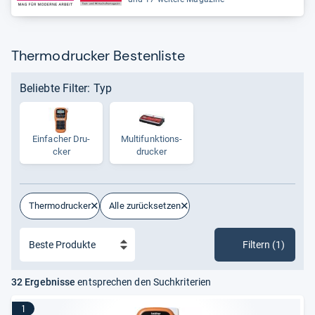
Thermodrucker Bestenliste
Beliebte Filter: Typ
Ein­fa­cher Dru­
Mul­ti­funk­ti­ons­
cker
dru­cker
Thermodrucker
Alle zurücksetzen
Filtern (1)
32 Ergebnisse
entsprechen den Suchkriterien
1