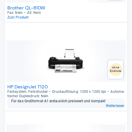
Brother QL-810W
Fax: Nein
A3: Nein
Zum Produkt
ohne
Endnote
HP DesignJet T120
Farb­sys­tem: Farb­dru­cker
Druck­auf­lö­sung: 1200 x 1200 dpi
Auto­ma­
ti­scher Duplex­druck: Nein
Für das Groß­for­mat A1 erstaun­lich preis­wert und kom­pakt
Weiterlesen