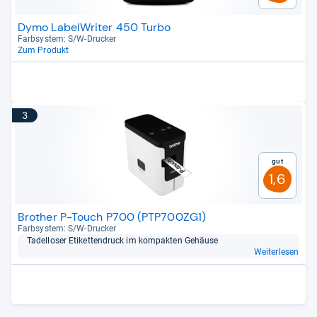
Dymo LabelWriter 450 Turbo
Farb­sys­tem: S/W-​Dru­cker
Zum Produkt
3
Gut
1,6
Brother P-Touch P700 (PTP700ZG1)
Farb­sys­tem: S/W-​Dru­cker
Tadel­lo­ser Eti­ket­ten­druck im kom­pak­ten Gehäuse
Weiterlesen