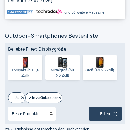
Test vom
27.07.2026
):
und 56 weitere Magazine
Outdoor-Smartphones Bestenliste
Beliebte Filter: Displaygröße
Kom­pakt (bis 5,8
Mit­tel­groß (bis
Groß (ab 6,6 Zoll)
Zoll)
6,5 Zoll)
Ja
Alle zurücksetzen
Filtern (1)
236 Ergebnisse
entsprechen den Suchkriterien