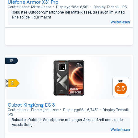
Ulefone Armor X31 Pro
Gerä­te­klasse: Mit­tel­klasse
Dis­play­größe: 6,56"
Dis­play-​Tech­nik: IPS
Robus­tes Out­door-​Smart­phone der Mit­tel­klasse, das auch im All­tag
eine solide Figur macht
Weiterlesen
16
Gut
2,5
Cubot KingKong ES 3
Gerä­te­klasse: Ein­stei­ger­klasse
Dis­play­größe: 6,745"
Dis­play-​Tech­nik:
IPS
Robus­tes Out­door-​Smart­phone mit lan­ger Akku­lauf­zeit und soli­der
Aus­stat­tung
Weiterlesen