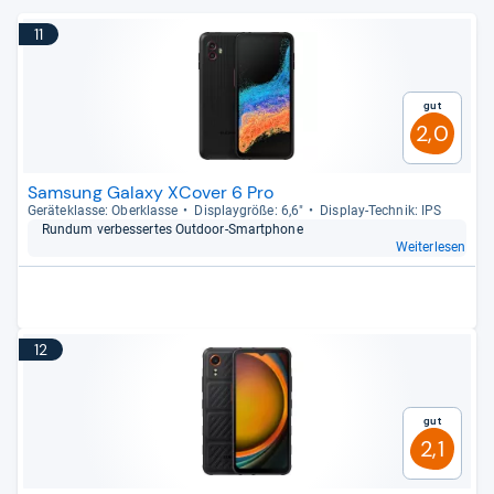
11
Gut
2,0
Samsung Galaxy XCover 6 Pro
Gerä­te­klasse: Ober­klasse
Dis­play­größe: 6,6"
Dis­play-​Tech­nik: IPS
Rundum ver­bes­ser­tes Out­door-​Smart­phone
Weiterlesen
12
Gut
2,1