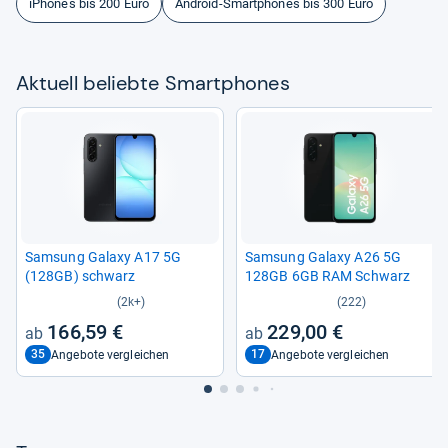
iPhones bis 200 Euro
Android-Smartphones bis 300 Euro
Aktu­ell beliebte Smart­pho­nes
Sam­sung Galaxy A17 5G
Sam­sung Galaxy A26 5G
(128GB) schwarz
128GB 6GB RAM Schwarz
(2k+)
(222)
166,59 €
229,00 €
35
17
Angebote vergleichen
Angebote vergleichen