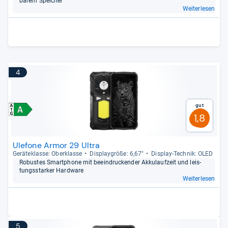
ba­rem Spei­cher
Weiterlesen
4
Gut
1,8
Ulefone Armor 29 Ultra
Gerä­te­klasse: Ober­klasse
Dis­play­größe: 6,67"
Dis­play-​Tech­nik: OLED
Robus­tes Smart­phone mit beein­dru­cken­der Akku­lauf­zeit und leis­
tungs­star­ker Hard­ware
Weiterlesen
5