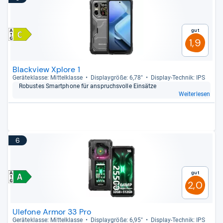
Gut
1,9
Blackview Xplore 1
Gerä­te­klasse: Mit­tel­klasse
Dis­play­größe: 6,78"
Dis­play-​Tech­nik: IPS
Robus­tes Smart­phone für anspruchs­volle Ein­sätze
Weiterlesen
6
Gut
2,0
Ulefone Armor 33 Pro
Gerä­te­klasse: Mit­tel­klasse
Dis­play­größe: 6,95"
Dis­play-​Tech­nik: IPS