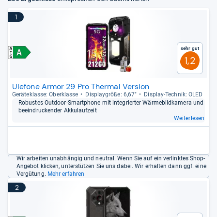
1
Sehr gut
1,2
Ulefone Armor 29 Pro Thermal Version
Gerä­te­klasse: Ober­klasse
Dis­play­größe: 6,67"
Dis­play-​Tech­nik: OLED
Robus­tes Out­door-​Smart­phone mit inte­grier­ter Wär­me­bild­ka­mera und
beein­dru­cken­der Akku­lauf­zeit
Weiterlesen
Wir arbeiten unabhängig und neutral. Wenn Sie auf ein verlinktes Shop-
Angebot klicken, unterstützen Sie uns dabei. Wir erhalten dann ggf. eine
Vergütung.
Mehr erfahren
2