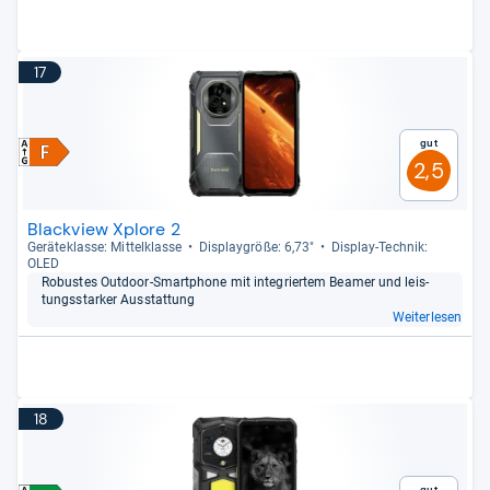
17
Gut
2,5
Blackview Xplore 2
Gerä­te­klasse: Mit­tel­klasse
Dis­play­größe: 6,73"
Dis­play-​Tech­nik:
OLED
Robus­tes Out­door-​Smart­phone mit inte­grier­tem Bea­mer und leis­
tungs­star­ker Aus­stat­tung
Weiterlesen
18
Gut