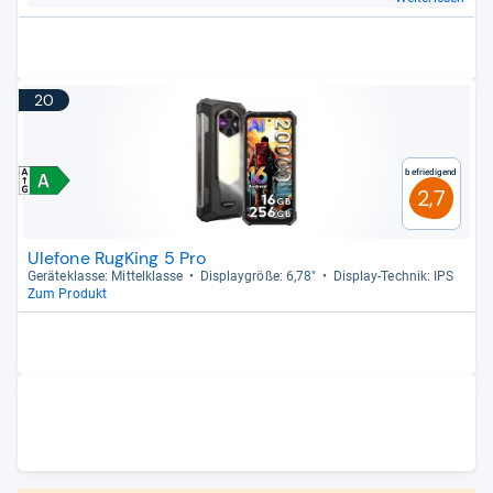
20
Befriedigend
2,7
Ulefone RugKing 5 Pro
Gerä­te­klasse: Mit­tel­klasse
Dis­play­größe: 6,78"
Dis­play-​Tech­nik: IPS
Zum Produkt