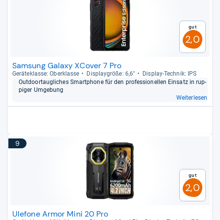
Gut
2,0
Samsung Galaxy XCover 7 Pro
Gerä­te­klasse: Ober­klasse
Dis­play­größe: 6,6"
Dis­play-​Tech­nik: IPS
Out­doortaug­li­ches Smart­phone für den pro­fes­sio­nel­len Ein­satz in rup­
pi­ger Umge­bung
Weiterlesen
9
Gut
2,0
Ulefone Armor Mini 20 Pro