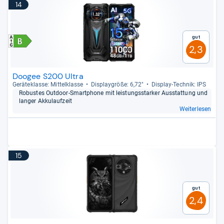
14
Gut
2,3
Doogee S200 Ultra
Gerä­te­klasse: Mit­tel­klasse
Dis­play­größe: 6,72"
Dis­play-​Tech­nik: IPS
Robus­tes Out­door-​Smart­phone mit leis­tungs­star­ker Aus­stat­tung und
lan­ger Akku­lauf­zeit
Weiterlesen
15
Gut
2,4