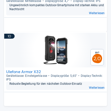
Gerä­te­klasse: Mit­tel­klasse
Dis­play­größe: 4,7"
Dis­play-​Tech­nik: IPS
Unge­wöhn­lich kom­pak­tes Out­door-​Smart­phone mit star­ken Akku und
Nacht­sicht
Weiterlesen
10
Gut
2,0
Ulefone Armor X32
Gerä­te­klasse: Ein­stei­ger­klasse
Dis­play­größe: 5,65"
Dis­play-​Tech­nik:
IPS
Robuste Beglei­tung für den nächs­ten Out­door-​Ein­satz
Weiterlesen