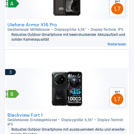
Gut
1,7
Ulefone Armor X16 Pro
Gerä­te­klasse: Mit­tel­klasse
Dis­play­größe: 6,56"
Dis­play-​Tech­nik: IPS
Robus­tes Out­door-​Smart­phone mit beein­dru­cken­der Akku­lauf­zeit und
soli­der Kame­raqua­li­tät
Weiterlesen
3
Gut
1,7
Blackview Fort 1
Gerä­te­klasse: Ein­stei­ger­klasse
Dis­play­größe: 6,56"
Dis­play-​Tech­nik:
IPS
Robus­tes Out­door-​Smart­phone mit aus­dau­ern­dem Akku und erweiter­