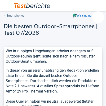
Smartphones
Wir sind nachhaltig
Suc
Die bes­ten Out­door-​Smart­pho­nes |
Geben
Sie
Test 07/2026
mindest
drei
Zeichen
Wer in ruppigen Umgebungen arbeitet oder gern auf
ein.
Outdoor-Touren geht, sollte sich nach einem robusten
Vorschl
Outdoor-Gerät umsehen.
erschei
automat
In dieser von unserer unabhängigen Redaktion erstellen
und
Liste finden Sie die derzeit besten Outdoor-
lassen
Smartphones. Durchschnittlich werden die Produkte mit
sich
Note 2,1 bewertet.
Aktuelles Spitzenprodukt
ist Ulefone
mit
Armor 29 Pro Thermal Version.
den
Pfeiltas
Diese Quellen haben wir
neutral
ausgewertet (letzter
auswähl