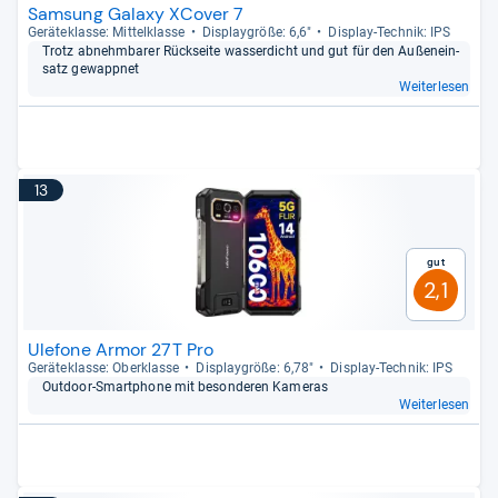
Samsung Galaxy XCover 7
Gerä­te­klasse: Mit­tel­klasse
Dis­play­größe: 6,6"
Dis­play-​Tech­nik: IPS
Trotz abnehm­ba­rer Rück­seite was­ser­dicht und gut für den Außen­ein­
satz gewapp­net
Weiterlesen
13
Gut
2,1
Ulefone Armor 27T Pro
Gerä­te­klasse: Ober­klasse
Dis­play­größe: 6,78"
Dis­play-​Tech­nik: IPS
Out­door-​Smart­phone mit beson­de­ren Kame­ras
Weiterlesen