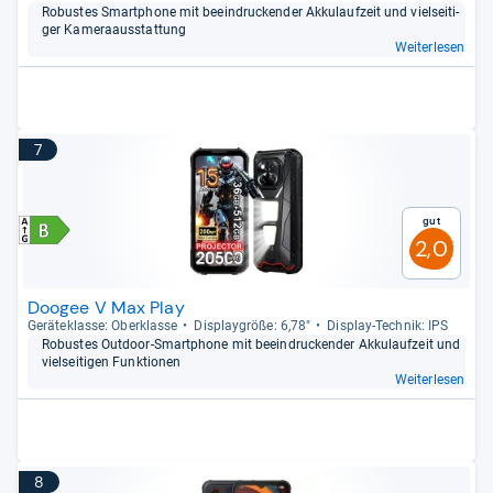
Robus­tes Smart­phone mit beein­dru­cken­der Akku­lauf­zeit und viel­sei­ti­
ger Kame­raaus­stat­tung
Weiterlesen
7
Gut
2,0
Doogee V Max Play
Gerä­te­klasse: Ober­klasse
Dis­play­größe: 6,78"
Dis­play-​Tech­nik: IPS
Robus­tes Out­door-​Smart­phone mit beein­dru­cken­der Akku­lauf­zeit und
viel­sei­ti­gen Funk­tio­nen
Weiterlesen
8