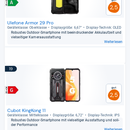
2,5
Ulefone Armor 29 Pro
Gerä­te­klasse: Ober­klasse
Dis­play­größe: 6,67"
Dis­play-​Tech­nik: OLED
Robus­tes Out­door-​Smart­phone mit beein­dru­cken­der Akku­lauf­zeit und
viel­sei­ti­ger Kame­raaus­stat­tung
Weiterlesen
19
Gut
2,5
Cubot KingKong 11
Gerä­te­klasse: Mit­tel­klasse
Dis­play­größe: 6,72"
Dis­play-​Tech­nik: IPS
Robus­tes Out­door-​Smart­phone mit viel­sei­ti­ger Aus­stat­tung und soli­
der Per­for­mance
Weiterlesen