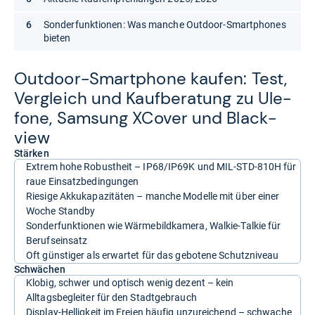
Sonderfunktionen: Was manche Outdoor-Smartphones
bieten
Out­door-​Smart­phone kau­fen: Test,
Ver­gleich und Kauf­be­ra­tung zu Ule­
fone, Sam­sung XCo­ver und Black­
view
Stärken
Extrem hohe Robustheit – IP68/IP69K und MIL-STD-810H für
raue Einsatzbedingungen
Riesige Akkukapazitäten – manche Modelle mit über einer
Woche Standby
Sonderfunktionen wie Wärmebildkamera, Walkie-Talkie für
Berufseinsatz
Oft günstiger als erwartet für das gebotene Schutzniveau
Schwächen
Klobig, schwer und optisch wenig dezent – kein
Alltagsbegleiter für den Stadtgebrauch
Display-Helligkeit im Freien häufig unzureichend – schwache