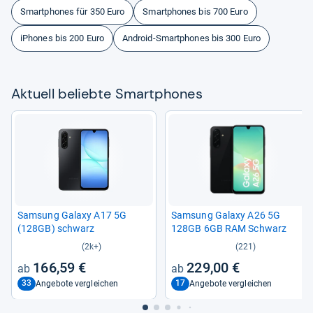
Smartphones für 350 Euro
Smartphones bis 700 Euro
iPhones bis 200 Euro
Android-Smartphones bis 300 Euro
Aktu­ell beliebte Smart­pho­nes
Sam­sung Galaxy A17 5G
Sam­sung Galaxy A26 5G
(128GB) schwarz
128GB 6GB RAM Schwarz
(2k+)
(221)
166,59 €
229,00 €
33
17
Angebote vergleichen
Angebote vergleichen