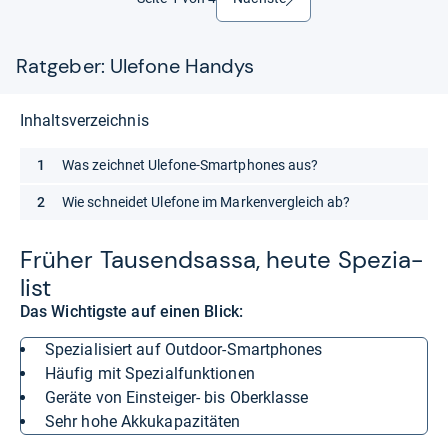
Ratgeber: Ulefone Handys
Inhaltsverzeichnis
Was zeichnet Ulefone-Smartphones aus?
Wie schneidet Ulefone im Markenvergleich ab?
Frü­her Tau­send­sassa, heute Spe­zia­
list
Das Wichtigste auf einen Blick:
spezialisiert auf Outdoor-Smartphones
häufig mit Spezialfunktionen
Geräte von Einsteiger- bis Oberklasse
sehr hohe Akkukapazitäten