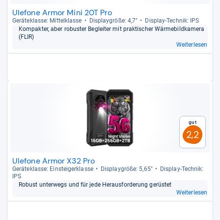
Ulefone Armor Mini 20T Pro
Gerä­te­klasse: Mit­tel­klasse
Dis­play­größe: 4,7"
Dis­play-​Tech­nik: IPS
Kom­pak­ter, aber robus­ter Beglei­ter mit prak­ti­scher Wär­me­bild­ka­mera
(FLIR)
Weiterlesen
Gut
2,2
Ulefone Armor X32 Pro
Gerä­te­klasse: Ein­stei­ger­klasse
Dis­play­größe: 5,65"
Dis­play-​Tech­nik:
IPS
Robust unter­wegs und für jede Her­aus­for­de­rung gerüs­tet
Weiterlesen