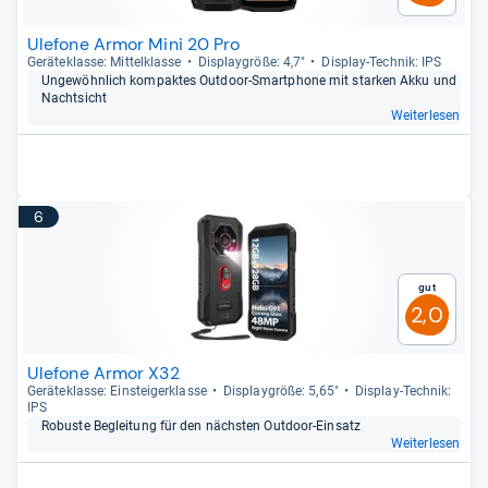
Ulefone Armor Mini 20 Pro
Gerä­te­klasse: Mit­tel­klasse
Dis­play­größe: 4,7"
Dis­play-​Tech­nik: IPS
Unge­wöhn­lich kom­pak­tes Out­door-​Smart­phone mit star­ken Akku und
Nacht­sicht
Weiterlesen
6
Gut
2,0
Ulefone Armor X32
Gerä­te­klasse: Ein­stei­ger­klasse
Dis­play­größe: 5,65"
Dis­play-​Tech­nik:
IPS
Robuste Beglei­tung für den nächs­ten Out­door-​Ein­satz
Weiterlesen