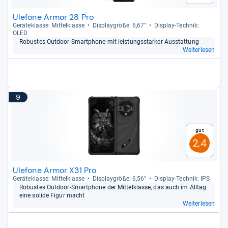
Ulefone Armor 28 Pro
Gerä­te­klasse: Mit­tel­klasse
Dis­play­größe: 6,67"
Dis­play-​Tech­nik:
OLED
Robus­tes Out­door-​Smart­phone mit leis­tungs­star­ker Aus­stat­tung
Weiterlesen
9
Gut
2,4
Ulefone Armor X31 Pro
Gerä­te­klasse: Mit­tel­klasse
Dis­play­größe: 6,56"
Dis­play-​Tech­nik: IPS
Robus­tes Out­door-​Smart­phone der Mit­tel­klasse, das auch im All­tag
eine solide Figur macht
Weiterlesen