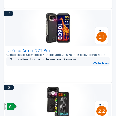
7
Gut
2,1
Ulefone Armor 27T Pro
Gerä­te­klasse: Ober­klasse
Dis­play­größe: 6,78"
Dis­play-​Tech­nik: IPS
Out­door-​Smart­phone mit beson­de­ren Kame­ras
Weiterlesen
8
Gut
2,2