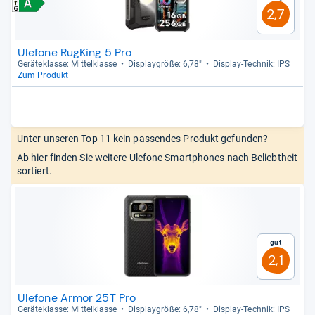
2,7
Ulefone RugKing 5 Pro
Gerä­te­klasse: Mit­tel­klasse
Dis­play­größe: 6,78"
Dis­play-​Tech­nik: IPS
Zum Produkt
Unter unseren Top 11 kein passendes Produkt gefunden?
Ab hier finden Sie weitere Ulefone Smartphones nach Beliebtheit
sortiert.
Gut
2,1
Ulefone Armor 25T Pro
Gerä­te­klasse: Mit­tel­klasse
Dis­play­größe: 6,78"
Dis­play-​Tech­nik: IPS