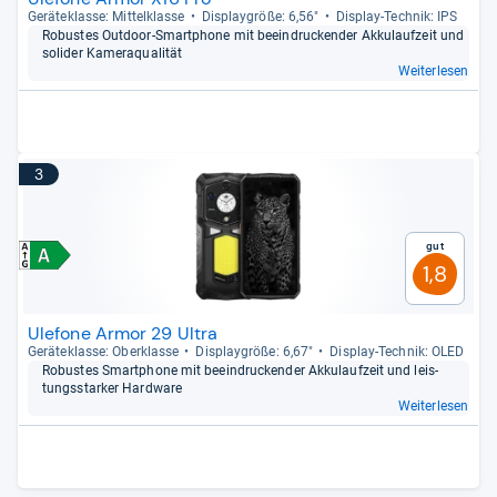
Gerä­te­klasse: Mit­tel­klasse
Dis­play­größe: 6,56"
Dis­play-​Tech­nik: IPS
Robus­tes Out­door-​Smart­phone mit beein­dru­cken­der Akku­lauf­zeit und
soli­der Kame­raqua­li­tät
Weiterlesen
3
Gut
1,8
Ulefone Armor 29 Ultra
Gerä­te­klasse: Ober­klasse
Dis­play­größe: 6,67"
Dis­play-​Tech­nik: OLED
Robus­tes Smart­phone mit beein­dru­cken­der Akku­lauf­zeit und leis­
tungs­star­ker Hard­ware
Weiterlesen