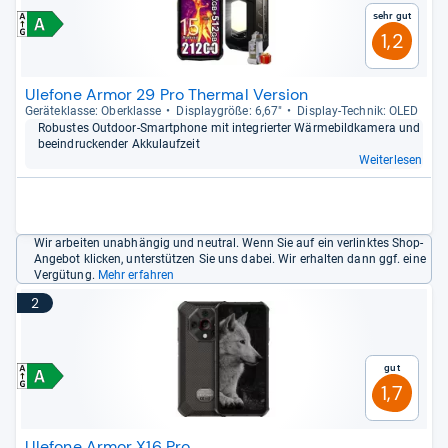
Sehr gut
1,2
Ulefone Armor 29 Pro Thermal Version
Gerä­te­klasse: Ober­klasse
Dis­play­größe: 6,67"
Dis­play-​Tech­nik: OLED
Robus­tes Out­door-​Smart­phone mit inte­grier­ter Wär­me­bild­ka­mera und
beein­dru­cken­der Akku­lauf­zeit
Weiterlesen
Wir arbeiten unabhängig und neutral. Wenn Sie auf ein verlinktes Shop-
Angebot klicken, unterstützen Sie uns dabei. Wir erhalten dann ggf. eine
Vergütung.
Mehr erfahren
2
Gut
1,7
Ulefone Armor X16 Pro