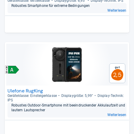
Gerä­te­klasse: Mit­tel­klasse
Dis­play­größe: 6,95"
Dis­play-​Tech­nik: IPS
Robus­tes Smart­phone für extreme Bedin­gun­gen
Weiterlesen
Gut
2,5
Ulefone RugKing
Gerä­te­klasse: Ein­stei­ger­klasse
Dis­play­größe: 5,99"
Dis­play-​Tech­nik:
IPS
Robus­tes Out­door-​Smart­phone mit beein­dru­cken­der Akku­lauf­zeit und
lau­tem Laut­spre­cher
Weiterlesen