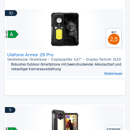
10
Gut
2,5
Ulefone Armor 29 Pro
Gerä­te­klasse: Ober­klasse
Dis­play­größe: 6,67"
Dis­play-​Tech­nik: OLED
Robus­tes Out­door-​Smart­phone mit beein­dru­cken­der Akku­lauf­zeit und
viel­sei­ti­ger Kame­raaus­stat­tung
Weiterlesen
11
Befriedigend