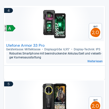
4
Gut
2,0
Ulefone Armor 33 Pro
Gerä­te­klasse: Mit­tel­klasse
Dis­play­größe: 6,95"
Dis­play-​Tech­nik: IPS
Robus­tes Smart­phone mit beein­dru­cken­der Akku­lauf­zeit und viel­sei­ti­
ger Kame­raaus­stat­tung
Weiterlesen
5
Gut
2,0