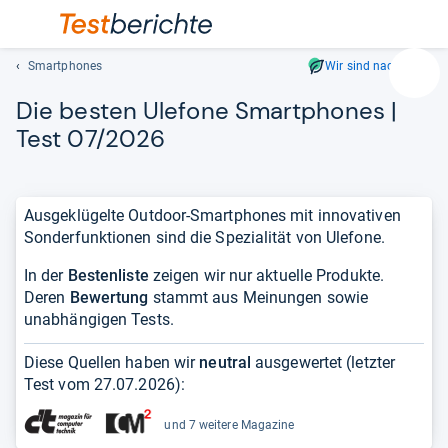
Smartphones
Wir sind nachhaltig
Suc
Die bes­ten Ule­fone Smart­pho­nes |
Geben
Sie
Test 07/2026
mindest
drei
Zeichen
Ausgeklügelte Outdoor-Smartphones mit innovativen
ein.
Sonderfunktionen sind die Spezialität von Ulefone.
Vorschl
erschei
In der
Bestenliste
zeigen wir nur aktuelle Produkte.
automat
Deren
Bewertung
stammt aus Meinungen sowie
und
unabhängigen Tests.
lassen
sich
Diese Quellen haben wir
neutral
ausgewertet (letzter
mit
Test vom
27.07.2026
):
den
Pfeiltas
und 7 weitere Magazine
auswähl