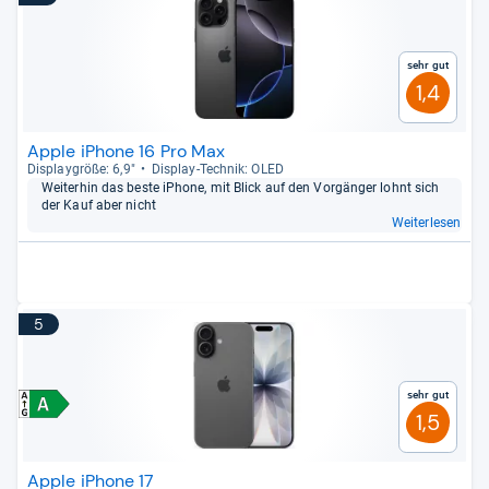
Sehr gut
1,4
Apple iPhone 16 Pro Max
Dis­play­größe: 6,9"
Dis­play-​Tech­nik: OLED
Wei­ter­hin das beste iPhone, mit Blick auf den Vor­gän­ger lohnt sich
der Kauf aber nicht
Weiterlesen
5
Sehr gut
1,5
Apple iPhone 17