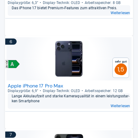
Dis­play­größe: 6,3"
Dis­play-​Tech­nik: OLED
Arbeitsspei­cher: 8 GB
Das iPhone 17 bie­tet Pre­mium-​Fea­tu­res zum attrak­ti­ven Preis.
Weiterlesen
6
Sehr gut
1,5
Apple iPhone 17 Pro Max
Dis­play­größe: 6,9"
Dis­play-​Tech­nik: OLED
Arbeitsspei­cher: 12 GB
Lange Akku­lauf­zeit und starke Kame­raqua­li­tät in einem leis­tungs­star­
ken Smart­phone
Weiterlesen
7