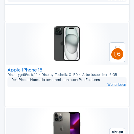
Gut
1,6
Apple iPhone 15
Dis­play­größe: 6,1"
Dis­play-​Tech­nik: OLED
Arbeitsspei­cher: 6 GB
Der iPhone-​Nor­malo bekommt nun auch Pro-​Fea­tu­res
Weiterlesen
Sehr gut