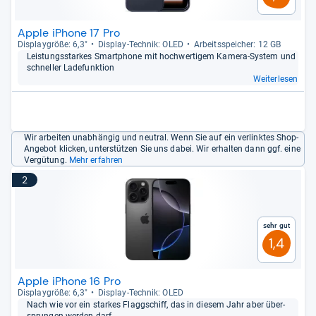
Apple iPhone 17 Pro
Dis­play­größe: 6,3"
Dis­play-​Tech­nik: OLED
Arbeitsspei­cher: 12 GB
Leis­tungs­star­kes Smart­phone mit hoch­wer­ti­gem Kamera-​Sys­tem und
schnel­ler Lade­funk­tion
Weiterlesen
Wir arbeiten unabhängig und neutral. Wenn Sie auf ein verlinktes Shop-
Angebot klicken, unterstützen Sie uns dabei. Wir erhalten dann ggf. eine
Vergütung.
Mehr erfahren
2
Sehr gut
1,4
Apple iPhone 16 Pro
Dis­play­größe: 6,3"
Dis­play-​Tech­nik: OLED
Nach wie vor ein star­kes Flagg­schiff, das in die­sem Jahr aber über­