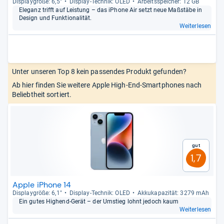
Dis­play­größe: 6,5"
Dis­play-​Tech­nik: OLED
Arbeitsspei­cher: 12 GB
Ele­ganz trifft auf Leis­tung – das iPhone Air setzt neue Maß­stäbe in
Design und Funk­tio­na­li­tät.
Weiterlesen
Unter unseren Top 8 kein passendes Produkt gefunden?
Ab hier finden Sie weitere Apple High-End-Smartphones nach
Beliebtheit sortiert.
Gut
1,7
Apple iPhone 14
Dis­play­größe: 6,1"
Dis­play-​Tech­nik: OLED
Akku­ka­pa­zi­tät: 3279 mAh
Ein gutes Hig­hend-​Gerät – der Umstieg lohnt jedoch kaum
Weiterlesen