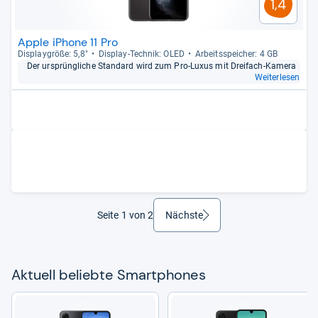
1,4
Apple iPhone 11 Pro
Dis­play­größe: 5,8"
Dis­play-​Tech­nik: OLED
Arbeitsspei­cher: 4 GB
Der ursprüng­li­che Stan­dard wird zum Pro-​Luxus mit Drei­fach-​Kamera
Weiterlesen
Seite 1 von 2
Nächste
weiter
Aktu­ell beliebte Smart­pho­nes