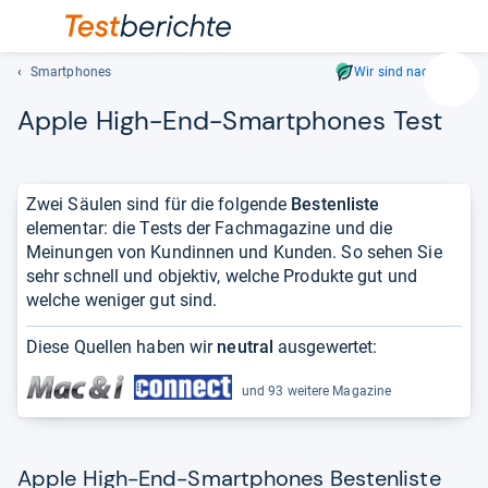
Smartphones
Wir sind nachhaltig
Suc
Apple High-​End-​Smart­pho­nes Test
Geben
Sie
mindest
drei
Zwei Säulen sind für die folgende
Bestenliste
Zeichen
elementar: die Tests der Fachmagazine und die
ein.
Meinungen von Kundinnen und Kunden. So sehen Sie
Vorschl
sehr schnell und objektiv, welche Produkte gut und
erschei
welche weniger gut sind.
automat
und
Diese Quellen haben wir
neutral
ausgewertet:
lassen
sich
und 93 weitere Magazine
mit
den
Pfeiltas
Apple High-End-Smartphones Bestenliste
auswähl