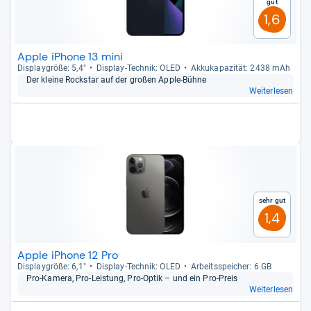
Gut
1,6
Apple iPhone 13 mini
Dis­play­größe: 5,4"
Dis­play-​Tech­nik: OLED
Akku­ka­pa­zi­tät: 2438 mAh
Der kleine Rock­star auf der großen Apple-​Bühne
Weiterlesen
Sehr gut
1,4
Apple iPhone 12 Pro
Dis­play­größe: 6,1"
Dis­play-​Tech­nik: OLED
Arbeitsspei­cher: 6 GB
Pro-​Kamera, Pro-​Leis­tung, Pro-​Optik – und ein Pro-​Preis
Weiterlesen