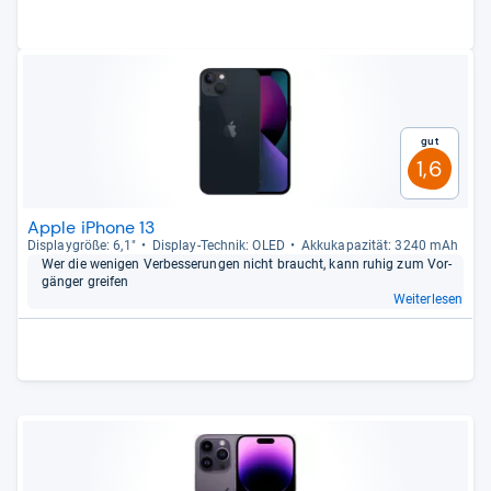
Gut
1,6
Apple iPhone 13
Dis­play­größe: 6,1"
Dis­play-​Tech­nik: OLED
Akku­ka­pa­zi­tät: 3240 mAh
Wer die weni­gen Ver­bes­se­run­gen nicht braucht, kann ruhig zum Vor­
gän­ger grei­fen
Weiterlesen