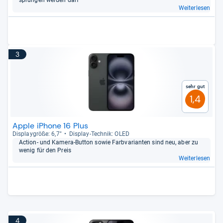
sprun­gen wer­den darf
Weiterlesen
3
Sehr gut
1,4
Apple iPhone 16 Plus
Dis­play­größe: 6,7"
Dis­play-​Tech­nik: OLED
Action-​ und Kamera-​But­ton sowie Farb­va­ri­an­ten sind neu, aber zu
wenig für den Preis
Weiterlesen
4