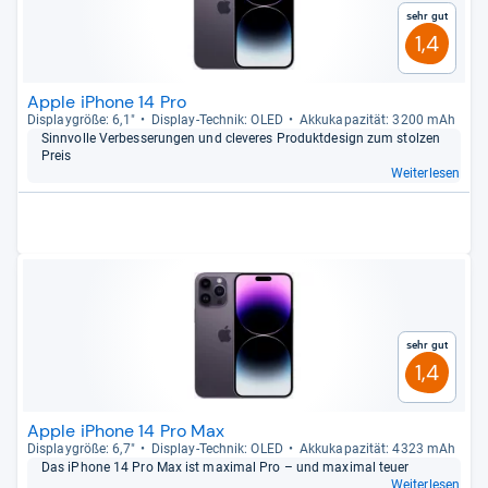
Sehr gut
1,4
Apple iPhone 14 Pro
Dis­play­größe: 6,1"
Dis­play-​Tech­nik: OLED
Akku­ka­pa­zi­tät: 3200 mAh
Sinn­volle Ver­bes­se­run­gen und cle­veres Pro­dukt­de­sign zum stol­zen
Preis
Weiterlesen
Sehr gut
1,4
Apple iPhone 14 Pro Max
Dis­play­größe: 6,7"
Dis­play-​Tech­nik: OLED
Akku­ka­pa­zi­tät: 4323 mAh
Das iPhone 14 Pro Max ist maxi­mal Pro – und maxi­mal teuer
Weiterlesen