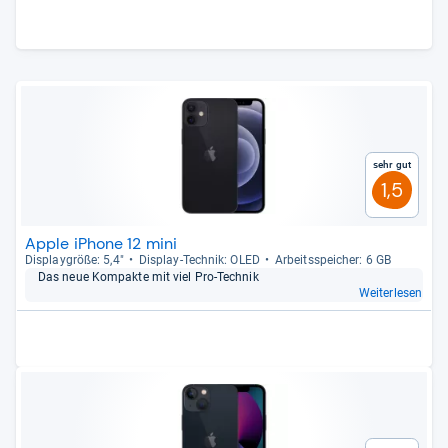
Sehr gut
1,5
Apple iPhone 12 mini
Dis­play­größe: 5,4"
Dis­play-​Tech­nik: OLED
Arbeitsspei­cher: 6 GB
Das neue Kom­pakte mit viel Pro-​Tech­nik
Weiterlesen