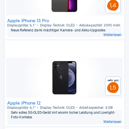
1,4
Apple iPhone 13 Pro
Dis­play­größe: 6,1"
Dis­play-​Tech­nik: OLED
Akku­ka­pa­zi­tät: 3095 mAh
Neue Refe­renz dank mäch­ti­ger Kamera-​ und Akku-​Upgra­des
Weiterlesen
Sehr gut
1,5
Apple iPhone 12
Dis­play­größe: 6,1"
Dis­play-​Tech­nik: OLED
Arbeitsspei­cher: 4 GB
Sehr edles 5G-​OLED-​Gerät mit enorm hoher Leis­tung und Low­light-​
Foto-​Vor­liebe
Weiterlesen