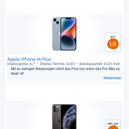
Gut
1,6
Apple iPhone 14 Plus
Dis­play­größe: 6,7"
Dis­play-​Tech­nik: OLED
Akku­ka­pa­zi­tät: 4325 mAh
Mit so weni­gen Neue­run­gen lohnt das Plus nur, wenn das Pro Max zu
teuer ist
Weiterlesen
Sehr gut