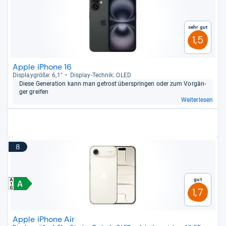
Sehr gut
1,5
Apple iPhone 16
Dis­play­größe: 6,1"
Dis­play-​Tech­nik: OLED
Diese Gene­ra­tion kann man getrost über­sprin­gen oder zum Vor­gän­
ger grei­fen
Weiterlesen
8
Gut
1,7
Apple iPhone Air