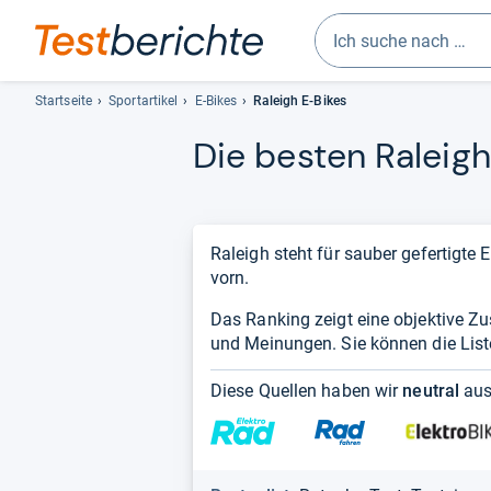
Geben
Sie
Startseite
Sportartikel
E-Bikes
Raleigh E-Bikes
mindestens
Die bes­ten Raleigh 
drei
Zeichen
ein.
Vorschläge
erscheinen
Raleigh steht für sauber gefertigte 
automatisch
vorn.
und
Das Ranking zeigt eine objektive Z
lassen
und Meinungen. Sie können die Liste 
sich
mit
Diese Quellen haben wir
neutral
aus
den
Pfeiltasten
auswählen.