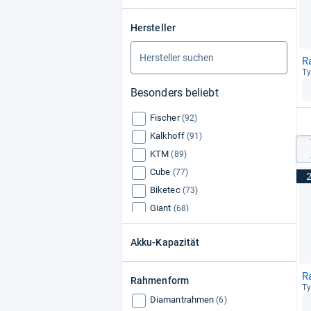
Hersteller
R
Ty
Besonders beliebt
Fischer
(92)
Kalkhoff
(91)
KTM
(89)
Cube
(77)
Biketec
(73)
Giant
(68)
Victoria
(63)
Akku-Kapazität
Riese und Müller
(62)
Bergamont
(62)
R
Rahmenform
Diamant
(58)
Ty
Kettler
(56)
Diamantrahmen
(6)