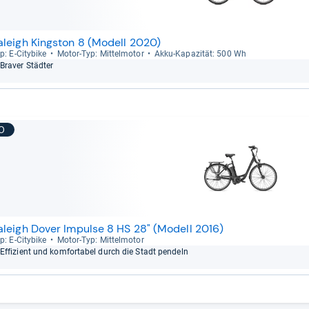
aleigh Kingston 8 (Modell 2020)
p: E-​City­bike
Motor-​Typ: Mit­tel­mo­tor
Akku-​Kapa­zi­tät: 500 Wh
Bra­ver Städ­ter
10
aleigh Dover Impulse 8 HS 28" (Modell 2016)
p: E-​City­bike
Motor-​Typ: Mit­tel­mo­tor
Effi­zi­ent und kom­for­ta­bel durch die Stadt pen­deln