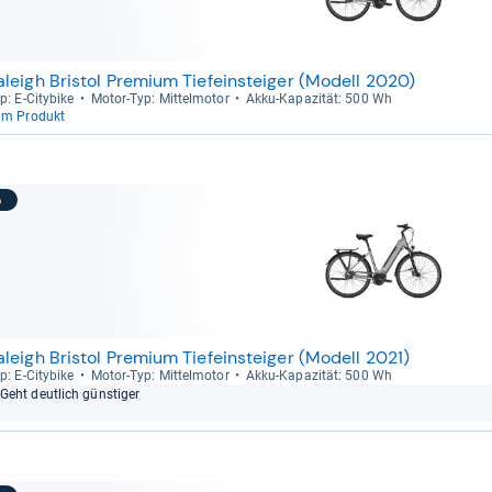
aleigh Bristol Premium Tiefeinsteiger (Modell 2020)
p: E-​City­bike
Motor-​Typ: Mit­tel­mo­tor
Akku-​Kapa­zi­tät: 500 Wh
um Produkt
5
aleigh Bristol Premium Tiefeinsteiger (Modell 2021)
p: E-​City­bike
Motor-​Typ: Mit­tel­mo­tor
Akku-​Kapa­zi­tät: 500 Wh
Geht deut­lich güns­ti­ger