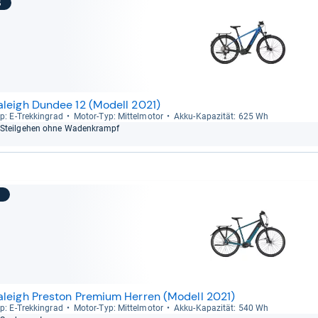
6
aleigh Dundee 12 (Modell 2021)
p: E-​Trek­kin­grad
Motor-​Typ: Mit­tel­mo­tor
Akku-​Kapa­zi­tät: 625 Wh
Steil­ge­hen ohne Waden­krampf
7
aleigh Preston Premium Herren (Modell 2021)
p: E-​Trek­kin­grad
Motor-​Typ: Mit­tel­mo­tor
Akku-​Kapa­zi­tät: 540 Wh