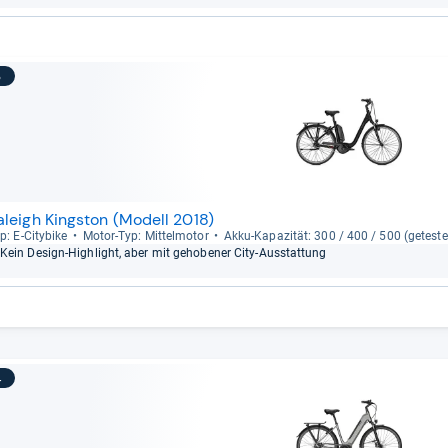
3
aleigh Kingston (Modell 2018)
p: E-​City­bike
Motor-​Typ: Mit­tel­mo­tor
Akku-​Kapa­zi­tät: 300 / 400 / 500 (getes­te
Kein Design-​High­light, aber mit geho­be­ner City-​Aus­stat­tung
4