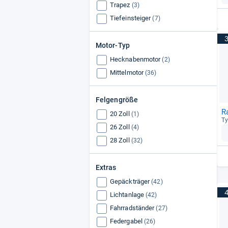
Pegasus
(41)
Trapez
(3)
Tiefeinsteiger
(7)
Motor-Typ
Hecknabenmotor
(2)
Mittelmotor
(36)
Felgengröße
R
20 Zoll
(1)
Ty
26 Zoll
(4)
28 Zoll
(32)
Extras
Gepäckträger
(42)
Lichtanlage
(42)
Fahrradständer
(27)
Federgabel
(26)