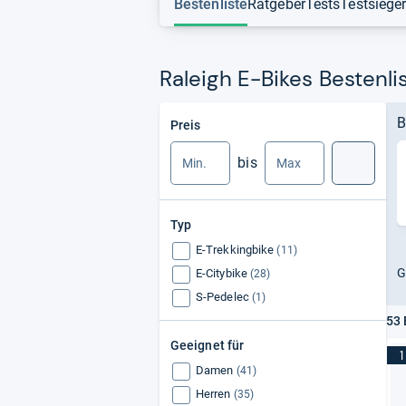
Bestenliste
Ratgeber
Tests
Testsiege
Raleigh E-Bikes Bestenli
Min.
Max.
B
Preis
bis
Suche
Typ
E-Trekkingbike
(11)
G
E-Citybike
(28)
S-Pedelec
(1)
53 
Geeignet für
1
Damen
(41)
Herren
(35)