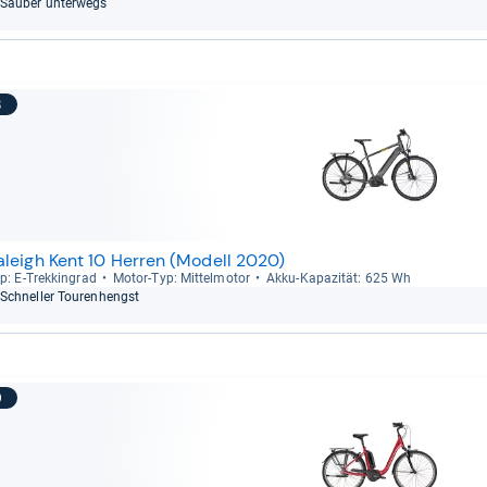
Sau­ber unter­wegs
8
aleigh Kent 10 Herren (Modell 2020)
p: E-​Trek­kin­grad
Motor-​Typ: Mit­tel­mo­tor
Akku-​Kapa­zi­tät: 625 Wh
Schnel­ler Tou­ren­hengst
9