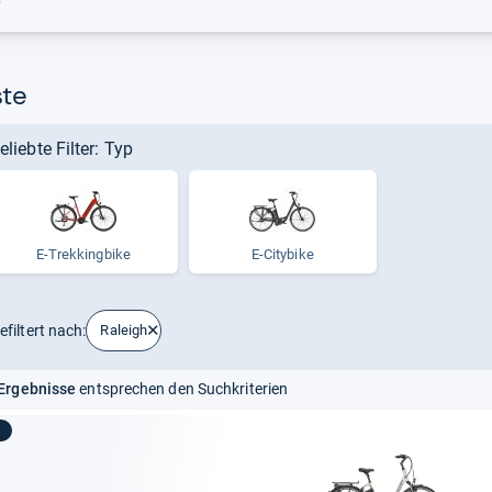
r
ste
eliebte Filter: Typ
E-​Trek­king­bike
E-Citybike
efiltert nach:
Raleigh
Ergebnisse
entsprechen den Suchkriterien