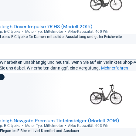
aleigh Dover Impulse 7R HS (Modell 2015)
p: E-​City­bike
Motor-​Typ: Mit­tel­mo­tor
Akku-​Kapa­zi­tät: 400 Wh
Lei­ses E-​City­bike für Damen mit soli­der Aus­stat­tung und guter Reich­weite.
Wir arbeiten unabhängig und neutral. Wenn Sie auf ein verlinktes Shop-
Sie uns dabei. Wir erhalten dann ggf. eine Vergütung.
Mehr erfahren
2
aleigh Newgate Premium Tiefeinsteiger (Modell 2016)
p: E-​City­bike
Motor-​Typ: Mit­tel­mo­tor
Akku-​Kapa­zi­tät: 603 Wh
Ele­gan­tes E-​Bike mit viel Kom­fort und Aus­dauer