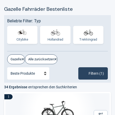
Gazelle Fahrräder Bestenliste
Beliebte Filter: Typ
Citybike
Hollandrad
Trek­kin­grad
Gazelle
Alle zurücksetzen
Filtern (1)
34 Ergebnisse
entsprechen den Suchkriterien
1
Gut