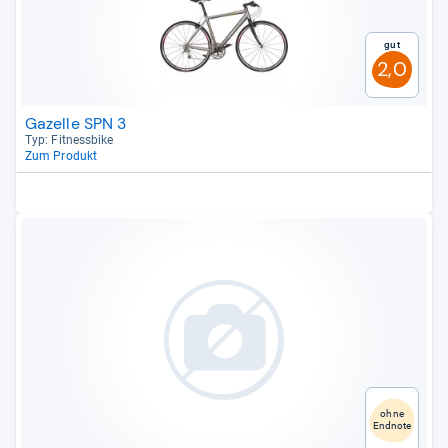
Gut
2,0
Gazelle SPN 3
Typ: Fit­ness­bike
Zum Produkt
ohne
Endnote