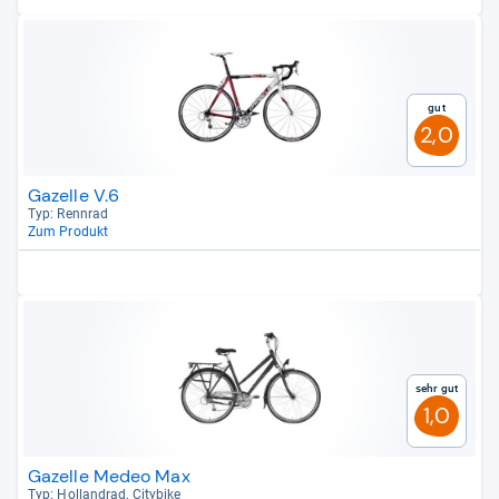
Gut
2,0
Gazelle V.6
Typ: Renn­rad
Zum Produkt
Sehr gut
1,0
Gazelle Medeo Max
Typ: Hol­land­rad, City­bike