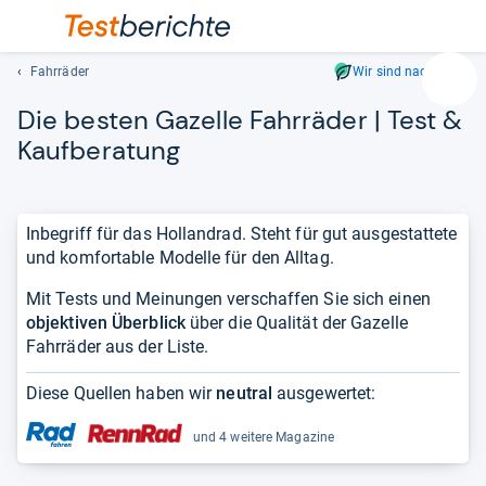
Fahrräder
Wir sind nachhaltig
Suc
Die bes­ten Gazelle Fahr­rä­der | Test &
Geben
Sie
Kauf­be­ra­tung
mindest
drei
Zeichen
Inbegriff für das Hollandrad. Steht für gut ausgestattete
ein.
und komfortable Modelle für den Alltag.
Vorschl
erschei
Mit Tests und Meinungen verschaffen Sie sich einen
automat
objektiven Überblick
über die Qualität der Gazelle
und
Fahrräder aus der Liste.
lassen
sich
Diese Quellen haben wir
neutral
ausgewertet:
mit
den
und 4 weitere Magazine
Pfeiltas
auswähl