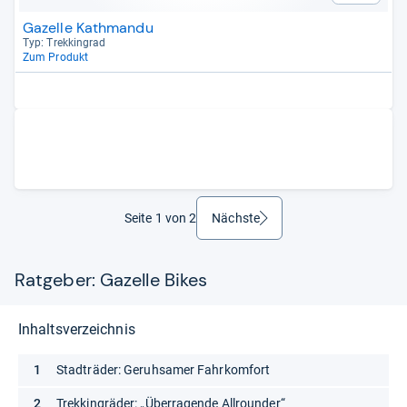
Gazelle Kathmandu
Typ: Trek­kin­grad
Zum Produkt
Seite 1 von 2
Nächste
weiter
Ratgeber: Gazelle Bikes
Inhaltsverzeichnis
Stadträder: Geruhsamer Fahrkomfort
Trekkingräder: „Überragende Allrounder“