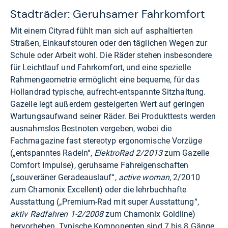
Stadträder: Geruhsamer Fahrkomfort
Mit einem Cityrad fühlt man sich auf asphaltierten
Straßen, Einkaufstouren oder den täglichen Wegen zur
Schule oder Arbeit wohl. Die Räder stehen insbesondere
für Leichtlauf und Fahrkomfort, und eine spezielle
Rahmengeometrie ermöglicht eine bequeme, für das
Hollandrad typische, aufrecht-entspannte Sitzhaltung.
Gazelle legt außerdem gesteigerten Wert auf geringen
Wartungsaufwand seiner Räder. Bei Produkttests werden
ausnahmslos Bestnoten vergeben, wobei die
Fachmagazine fast stereotyp ergonomische Vorzüge
(„entspanntes Radeln“,
ElektroRad 2/2013
zum Gazelle
Comfort Impulse), geruhsame Fahreigenschaften
(„souveräner Geradeauslauf“,
active woman
, 2/2010
zum Chamonix Excellent) oder die lehrbuchhafte
Ausstattung („Premium-Rad mit super Ausstattung“,
aktiv Radfahren 1-2/2008
zum Chamonix Goldline)
hervorheben. Typische Komponenten sind 7 bis 8 Gänge