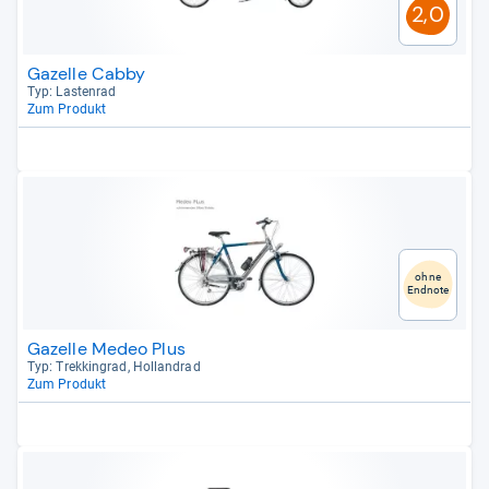
2,0
Gazelle Cabby
Typ: Las­ten­rad
Zum Produkt
ohne
Endnote
Gazelle Medeo Plus
Typ: Trek­kin­grad, Hol­land­rad
Zum Produkt