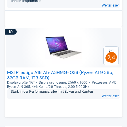
ohne Kom­pro­misse
Weiterlesen
10
Gut
2,4
MSI Prestige A16 AI+ A3HMG-036 (Ryzen AI 9 365,
32GB RAM, 1TB SSD)
Dis­play­größe: 16"
Dis­pla­yauf­lö­sung: 2560 x 1600
Pro­zes­sor: AMD
Ryzen AI 9 365, 4+6 Kerne/20 Threads, 2.00-​5.00GHz
Stark in der Per­for­mance, aber mit Ecken und Kan­ten
Weiterlesen