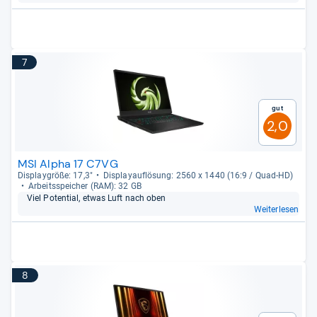
7
Gut
2,0
MSI Alpha 17 C7VG
Dis­play­größe: 17,3"
Dis­pla­yauf­lö­sung: 2560 x 1440 (16:9 / Quad-​HD)
Arbeitsspei­cher (RAM): 32 GB
Viel Poten­tial, etwas Luft nach oben
Weiterlesen
8