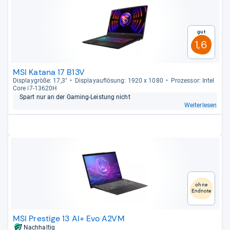
Gut
1,6
MSI Katana 17 B13V
Dis­play­größe: 17,3"
Dis­pla­yauf­lö­sung: 1920 x 1080
Pro­zes­sor: Intel
Core i7-​13620H
Spart nur an der Gaming-​Leis­tung nicht
Weiterlesen
ohne
Endnote
MSI Prestige 13 AI+ Evo A2VM
Nachhaltig