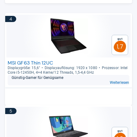
4
Gut
1,7
MSI GF63 Thin 12UC
Dis­play­größe: 15,6"
Dis­pla­yauf­lö­sung: 1920 x 1080
Pro­zes­sor: Intel
Core i5-​12450H, 4+4 Kerne/12 Threads, 1,5-​4,4 GHz
Güns­tig-​Gamer für Genüg­same
Weiterlesen
5
Gut