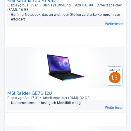
MSI Katana A15 AI B8V
Dis­play­größe: 15,6"
Dis­pla­yauf­lö­sung: 1920 x 1080
Arbeitsspei­cher
(RAM): 16 GB
Gaming-​Note­book, das an wich­ti­gen Stel­len zu starke Kom­pro­misse
erfor­dert
Weiterlesen
Sehr gut
1,3
MSI Raider GE76 12U
Dis­play­größe: 17,3"
Arbeitsspei­cher (RAM): 32 GB
Kom­pro­misse nur bezüg­lich Mobi­li­tät nötig
Weiterlesen