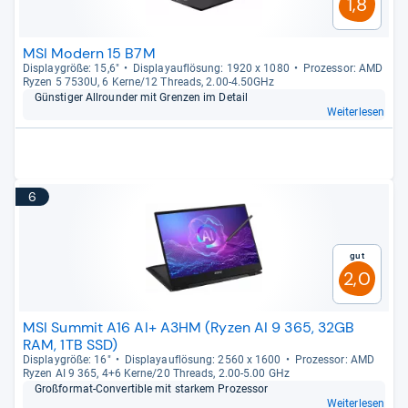
1,8
MSI Modern 15 B7M
Dis­play­größe: 15,6"
Dis­pla­yauf­lö­sung: 1920 x 1080
Pro­zes­sor: AMD
Ryzen 5 7530U, 6 Kerne/12 Threads, 2.00-​4.50GHz
Güns­ti­ger All­roun­der mit Gren­zen im Detail
Weiterlesen
6
Gut
2,0
MSI Summit A16 AI+ A3HM (Ryzen AI 9 365, 32GB
RAM, 1TB SSD)
Dis­play­größe: 16"
Dis­pla­yauf­lö­sung: 2560 x 1600
Pro­zes­sor: AMD
Ryzen AI 9 365, 4+6 Kerne/20 Threads, 2.00-​5.00 GHz
Groß­for­mat-​Con­ver­ti­ble mit star­kem Pro­zes­sor
Weiterlesen