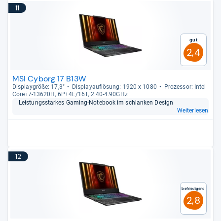
11
Gut
2,4
MSI Cyborg 17 B13W
Dis­play­größe: 17,3"
Dis­pla­yauf­lö­sung: 1920 x 1080
Pro­zes­sor: Intel
Core i7-​13620H, 6P+4E/16T, 2.40-​4.90GHz
Leis­tungs­star­kes Gaming-​Note­book im schlan­ken Design
Weiterlesen
12
Befriedigend
2,8