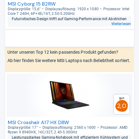
MSI Cyborg 15 B2RW
Dis­play­größe: 15,6"
Dis­pla­yauf­lö­sung: 1920 x 1080
Pro­zes­sor: Intel
Core 7 240H, 6P+4E/16T, 2.50-​5.20GHz
Futu­ris­ti­sches Design trifft auf Gaming-​Per­for­mance mit Abstri­chen
Weiterlesen
Unter unseren Top 12 kein passendes Produkt gefunden?
Ab hier finden Sie weitere MSI Laptops nach Beliebtheit sortiert.
Gut
2,0
MSI Crosshair A17 HX D8W
Dis­play­größe: 17"
Dis­pla­yauf­lö­sung: 2560 x 1600
Pro­zes­sor: AMD
Ryzen 9 8940HX, 16C/32T, 2.40-​5.30GHz
Leis­tungs­star­kes Gaming-​Note­book mit effi­zi­en­tem Kühl­sys­tem und