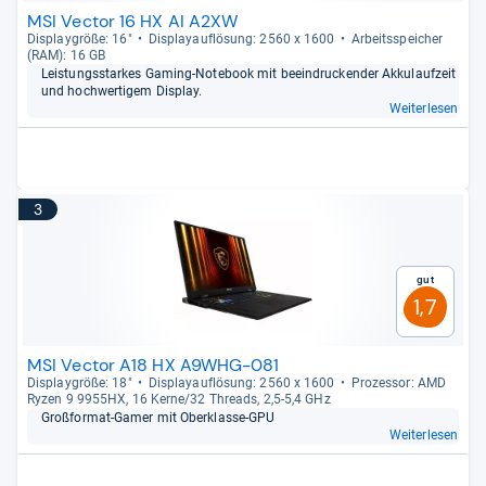
MSI Vector 16 HX AI A2XW
Dis­play­größe: 16"
Dis­pla­yauf­lö­sung: 2560 x 1600
Arbeitsspei­cher
(RAM): 16 GB
Leis­tungs­star­kes Gaming-​Note­book mit beein­dru­cken­der Akku­lauf­zeit
und hoch­wer­ti­gem Dis­play.
Weiterlesen
3
Gut
1,7
MSI Vector A18 HX A9WHG-081
Dis­play­größe: 18"
Dis­pla­yauf­lö­sung: 2560 x 1600
Pro­zes­sor: AMD
Ryzen 9 9955HX, 16 Kerne/32 Threads, 2,5-​5,4 GHz
Groß­for­mat-​Gamer mit Ober­klasse-​GPU
Weiterlesen