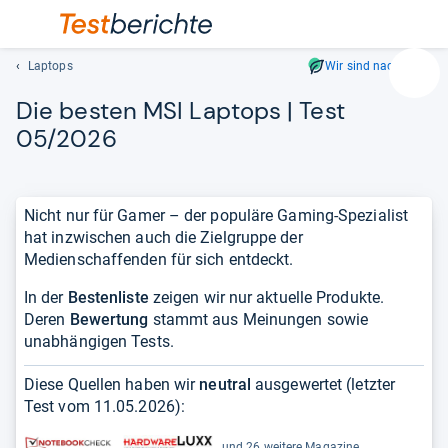
Laptops
Wir sind nachhaltig
Suc
Die bes­ten MSI Lap­tops | Test
Geben
Sie
05/2026
mindest
drei
Zeichen
Nicht nur für Gamer – der populäre Gaming-Spezialist
ein.
hat inzwischen auch die Zielgruppe der
Vorschl
Medienschaffenden für sich entdeckt.
erschei
automat
In der
Bestenliste
zeigen wir nur aktuelle Produkte.
und
Deren
Bewertung
stammt aus Meinungen sowie
lassen
unabhängigen Tests.
sich
mit
Diese Quellen haben wir
neutral
ausgewertet (letzter
den
Test vom
11.05.2026
):
Pfeiltas
auswähl
und 26 weitere Magazine