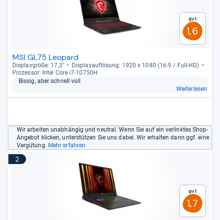
Gut
1,6
MSI GL75 Leopard
Dis­play­größe: 17,3"
Dis­pla­yauf­lö­sung: 1920 x 1080 (16:9 / Full-​HD)
Pro­zes­sor: Intel Core i7-​10750H
Bis­sig, aber schnell voll
Weiterlesen
Wir arbeiten unabhängig und neutral. Wenn Sie auf ein verlinktes Shop-
Angebot klicken, unterstützen Sie uns dabei. Wir erhalten dann ggf. eine
Vergütung.
Mehr erfahren
2
Gut
1,7