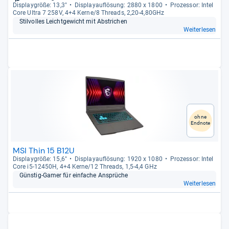
Dis­play­größe: 13,3"
Dis­pla­yauf­lö­sung: 2880 x 1800
Pro­zes­sor: Intel
Core Ultra 7 258V, 4+4 Kerne/8 Threads, 2,20-​4,80GHz
Stil­vol­les Leicht­ge­wicht mit Abstri­chen
Weiterlesen
ohne
Endnote
MSI Thin 15 B12U
Dis­play­größe: 15,6"
Dis­pla­yauf­lö­sung: 1920 x 1080
Pro­zes­sor: Intel
Core i5-​12450H, 4+4 Kerne/12 Threads, 1,5-​4,4 GHz
Güns­tig-​Gamer für ein­fa­che Ansprü­che
Weiterlesen