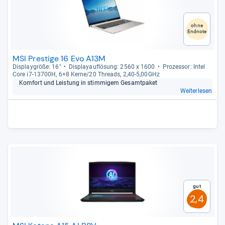
ohne
Endnote
MSI Prestige 16 Evo A13M
Dis­play­größe: 16"
Dis­pla­yauf­lö­sung: 2560 x 1600
Pro­zes­sor: Intel
Core i7-​13700H, 6+8 Kerne/20 Threads, 2,40-​5,00GHz
Kom­fort und Leis­tung in stim­mi­gem Gesamt­pa­ket
Weiterlesen
Gut
2,4