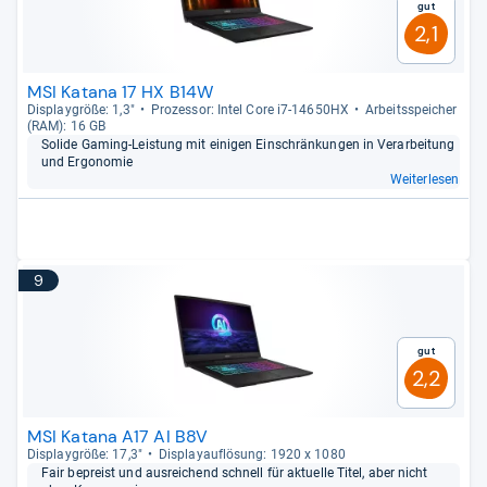
Gut
2,1
MSI Katana 17 HX B14W
Dis­play­größe: 1,3"
Pro­zes­sor: Intel Core i7-​14650HX
Arbeitsspei­cher
(RAM): 16 GB
Solide Gaming-​Leis­tung mit eini­gen Ein­schrän­kun­gen in Ver­ar­bei­tung
und Ergo­no­mie
Weiterlesen
9
Gut
2,2
MSI Katana A17 AI B8V
Dis­play­größe: 17,3"
Dis­pla­yauf­lö­sung: 1920 x 1080
Fair bepreist und aus­rei­chend schnell für aktu­elle Titel, aber nicht