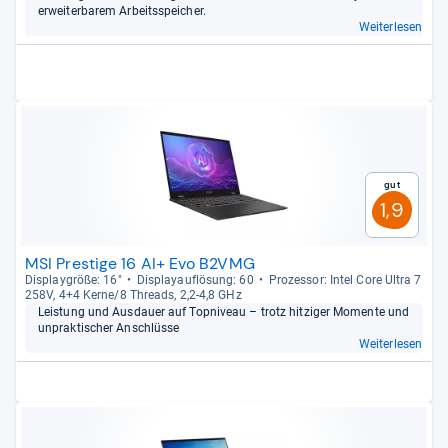
erweiter­ba­rem Arbeitsspei­cher.
Weiterlesen
Gut
1,9
MSI Prestige 16 AI+ Evo B2VMG
Dis­play­größe: 16"
Dis­pla­yauf­lö­sung: 60
Pro­zes­sor: Intel Core Ultra 7
258V, 4+4 Kerne/8 Threads, 2,2-​4,8 GHz
Leis­tung und Aus­dauer auf Topni­veau – trotz hit­zi­ger Momente und
unprak­ti­scher Anschlüsse
Weiterlesen