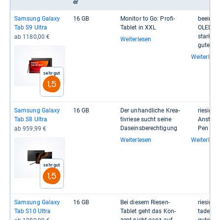
er
Sam­sung Galaxy
16 GB
Moni­tor to Go: Profi-​
beein­dru
Tab S9 Ultra
Tablet in XXL
OLED-​​Di
starke P
ab 1180,00 €
Weiterlesen
gute Akku
Weiterlese
Sehr gut
1,5
Sam­sung Galaxy
16 GB
Der unhand­li­che Krea­
rie­sige 
Tab S8 Ultra
tivriese sucht seine
Ansteck­ta
Daseins­be­rech­ti­gung
Pen im Li
ab 959,99 €
Weiterlesen
Weiterlese
Sehr gut
1,5
Sam­sung Galaxy
16 GB
Bei die­sem Rie­sen-​
rie­si­ge
Tab S10 Ultra
Tablet geht das Kon­
tadel­lo­