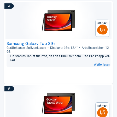
4
Sehr gut
1,5
Samsung Galaxy Tab S9+
Gerä­te­klasse: Spit­zen­klasse
Dis­play­größe: 12,4"
Arbeitsspei­cher: 12
GB
Ein star­kes Tablet für Pros, das das Duell mit dem iPad Pro knapp ver­
liert
Weiterlesen
5
Sehr gut
1,5