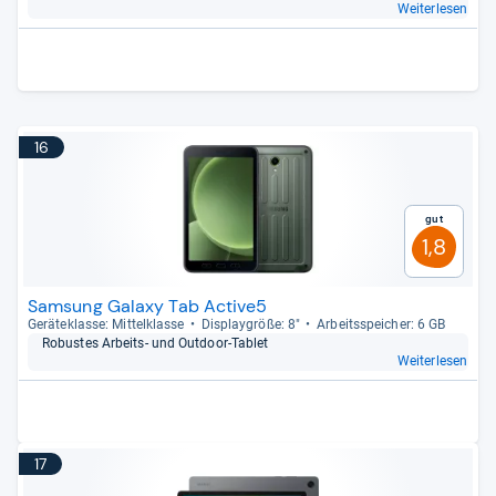
Weiterlesen
16
Gut
1,8
Samsung Galaxy Tab Active5
Gerä­te­klasse: Mit­tel­klasse
Dis­play­größe: 8"
Arbeitsspei­cher: 6 GB
Robus­tes Arbeits-​ und Out­door-​Tablet
Weiterlesen
17