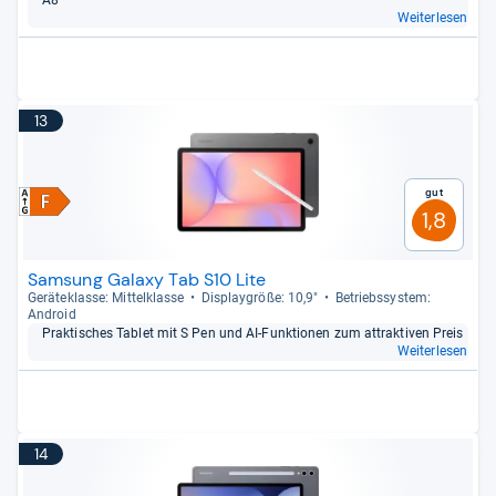
A8
Weiterlesen
13
Gut
1,8
Samsung Galaxy Tab S10 Lite
Gerä­te­klasse: Mit­tel­klasse
Dis­play­größe: 10,9"
Betriebs­sys­tem:
Android
Prak­ti­sches Tablet mit S Pen und AI-​Funk­tio­nen zum attrak­ti­ven Preis
Weiterlesen
14