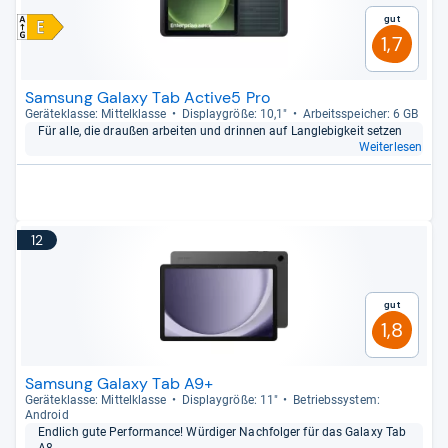
Gut
1,7
Samsung Galaxy Tab Active5 Pro
Gerä­te­klasse: Mit­tel­klasse
Dis­play­größe: 10,1"
Arbeitsspei­cher: 6 GB
Für alle, die drau­ßen arbei­ten und drin­nen auf Lang­le­big­keit set­zen
Weiterlesen
12
Gut
1,8
Samsung Galaxy Tab A9+
Gerä­te­klasse: Mit­tel­klasse
Dis­play­größe: 11"
Betriebs­sys­tem:
Android
End­lich gute Per­for­mance! Wür­di­ger Nach­fol­ger für das Galaxy Tab