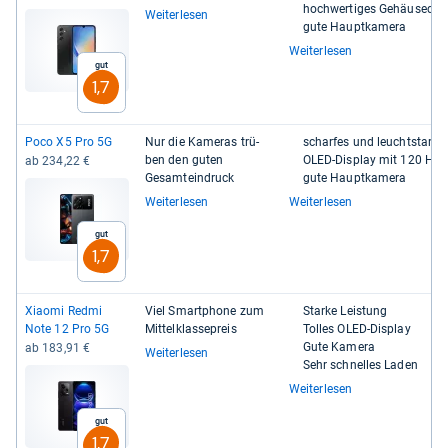
hoch­wer­ti­ges Gehäu­se­de­
Weiterlesen
gute Haupt­ka­mera
Weiterlesen
Gut
1,7
Poco X5 Pro 5G
Nur die Kame­ras trü­
schar­fes und leucht­star­ke
ben den guten
OLED-​​Dis­play mit 120 Hz
ab 234,22 €
Gesamtein­druck
gute Haupt­ka­mera
Weiterlesen
Weiterlesen
Gut
1,7
Xiaomi Redmi
Viel Smart­phone zum
Starke Leis­tung
Note 12 Pro 5G
Mit­tel­klas­se­preis
Tol­les OLED-​Dis­play
Gute Kamera
ab 183,91 €
Weiterlesen
Sehr schnel­les Laden
Weiterlesen
Gut
1,7