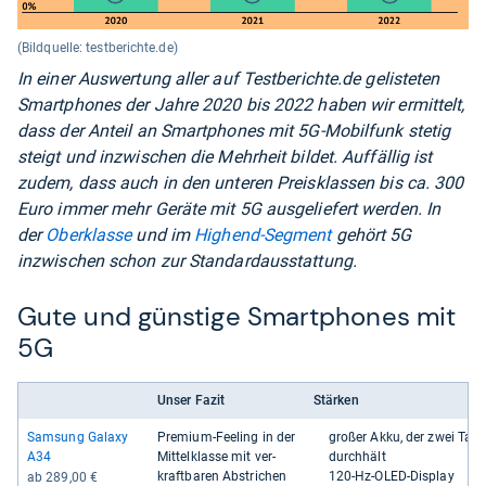
(Bildquelle: testberichte.de)
In einer Auswertung aller auf Testberichte.de gelisteten
Smartphones der Jahre 2020 bis 2022 haben wir ermittelt,
dass der Anteil an Smartphones mit 5G-Mobilfunk stetig
steigt und inzwischen die Mehrheit bildet. Auffällig ist
zudem, dass auch in den unteren Preisklassen bis ca. 300
Euro immer mehr Geräte mit 5G ausgeliefert werden. In
der
Oberklasse
und im
Highend-Segment
gehört 5G
inzwischen schon zur Standardausstattung.
Gute und günstige Smartphones mit
5G
Unser Fazit
Stärken
Sam­sung Galaxy
Pre­mium-​Fee­ling in der
großer Akku, der zwei Tag
A34
Mit­tel­klasse mit ver­
durch­hält
kraft­ba­ren Abstri­chen
120-​Hz-​OLED-​Dis­play
ab 289,00 €