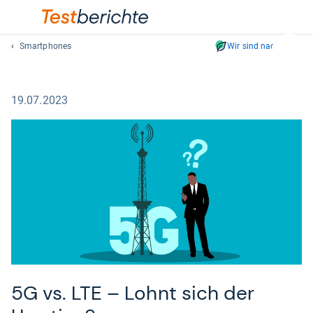
Smartphones
Wir sind nachhaltig
Suc
Geben
Sie
19.07.2023
mindest
drei
Zeichen
ein.
Vorschl
erschei
automat
und
lassen
sich
mit
den
5G vs. LTE – Lohnt sich der
Pfeiltas
auswähl