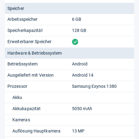
Speicher
Arbeitsspeicher
6 GB
Speicherkapazität
128 GB
vorhanden
Erweiterbarer Speicher
Hardware & Betriebssystem
Betriebssystem
Android
Ausgeliefert mit Version
Android 14
Prozessor
Samsung Exynos 1380
Akku
Akkukapazität
5050 mAh
Kameras
Auflösung Hauptkamera
13 MP