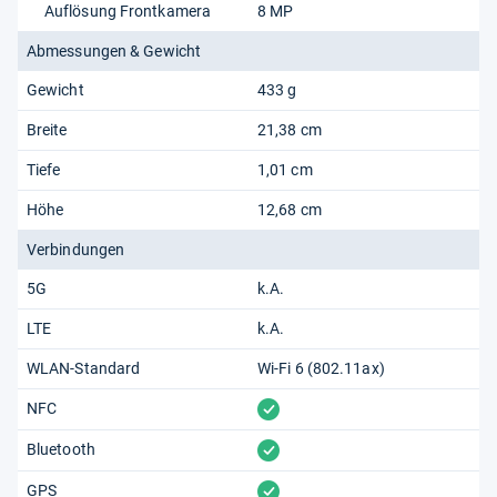
Auflösung Frontkamera
8 MP
Abmessungen & Gewicht
Gewicht
433 g
Breite
21,38 cm
Tiefe
1,01 cm
Höhe
12,68 cm
Verbindungen
5G
k.A.
LTE
k.A.
WLAN-Standard
Wi-Fi 6 (802.11​ax)
vorhanden
NFC
vorhanden
Bluetooth
vorhanden
GPS