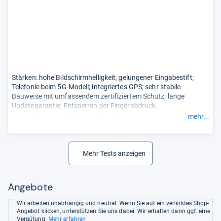
Stärken: hohe Bildschirmhelligkeit; gelungener Eingabestift;
Telefonie beim 5G-Modell; integriertes GPS; sehr stabile
Bauweise mit umfassendem zertifiziertem Schutz; lange
Updategarantie; Entsperren per Fingerabdruck.
Schwächen: durchschnittliche Performance; nur USB-2-
mehr...
Standard.
- Zusammengefasst durch unsere Redaktion.
Mehr Tests anzeigen
Angebote
Wir arbeiten unabhängig und neutral. Wenn Sie auf ein verlinktes Shop-
Angebot klicken, unterstützen Sie uns dabei. Wir erhalten dann ggf. eine
Vergütung.
Mehr erfahren