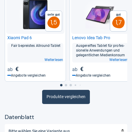
Sehr gut
Gut
1,5
1,7
Xiaomi Pad 6
Lenovo Idea Tab Pro
Fair bepreis­tes All­round-​Tablet
Aus­ge­reif­tes Tablet für pro­fes­
sio­nelle Anwen­dun­gen und
gele­gent­li­chen Medien­kon­sum
Weiterlesen
Weiterlesen
€
€
Angebote vergleichen
Angebote vergleichen
Produkte vergleichen
Datenblatt