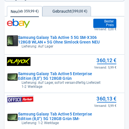
Gebraucht
Neu
(399,00 €)
(ab 359,99 €)
359,99 €
Bester
Preis
Versand:
0,00 €
Samsung Galaxy Tab Active 5 5G SM-X306
128GB WLAN + 5G Ohne Simlock Green NEU
Lieferung: Auf Lager
360,12 €
Versand:
5,99 €
Samsung Galaxy Tab Active5 Enterprise
Edition (8,0") 5G 128GB Grün
Lieferung: Auf Lager, sofort versandfertig Lieferzeit
1-2 Werktage
360,13 €
Versand:
5,99 €
Samsung Galaxy Tab Active5 Enterprise
Edition (8,0") 5G 128GB Grün SM-
Lieferung: 1-2 Werktage