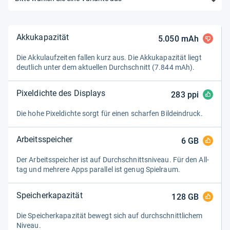
Akkukapazität
5.050
mAh
Die Akku­lauf­zei­ten fal­len kurz aus. Die Akku­ka­pa­zi­tät liegt
deut­lich unter dem aktu­el­len Durch­schnitt (7.844 mAh).
Pixeldichte des Displays
283
ppi
Die hohe Pixel­dichte sorgt für einen schar­fen Bild­ein­druck.
Arbeitsspeicher
6
GB
Der Arbeitsspei­cher ist auf Durch­schnitts­ni­veau. Für den All­
tag und meh­rere Apps par­al­lel ist genug Spiel­raum.
Speicherkapazität
128
GB
Die Spei­cher­ka­pa­zi­tät bewegt sich auf durch­schnitt­li­chem
Niveau.