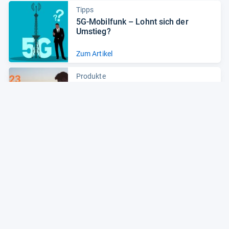
Tipps
5G-​Mobil­funk – Lohnt sich der
Umstieg?
Zum Artikel
Produkte
Fle­xi­bi­li­tät im Fokus: Note­book-​Neu­
hei­ten 2023
Zum Artikel
Alle Preise sind Gesamtpreise inkl. aktuell geltender gesetzlicher
Umsatzsteuer. Versandkosten werden ggf. gesondert
berechnet. Maßgeblich sind der Gesamtpreis und die
Versandkosten, die der jeweilige Shop zum Zeitpunkt des
Kaufes anbietet.