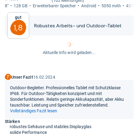
(102 Meinungen)
8"
128 GB
Erweiter­ba­rer Spei­cher
Android
5050 mAh
433 
Gut
Robus­tes Arbeits-​​ und Out­door-​​Tablet
1,8
Aktuelle Info wird geladen...
Unser Fazit
16.02.2024
Outdoor-Begleiter. Professionelles Tablet mit Schutzklasse
IP68. Für Outdoor-Tätigkeiten konzipiert und mit
Sonderfunktionen. Relativ geringe Akkukapazität, aber Akku
tauschbar. Leistung und Speicher zufriedenstellend.
Vollständiges Fazit lesen
Stärken
robustes Gehäuse und stabiles Displayglas
solide Performance