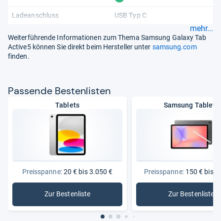
Ladeanschluss
USB Typ C
mehr...
Weiterführende Informationen zum Thema Samsung Galaxy Tab
Active5 können Sie direkt beim Hersteller unter
samsung.com
finden.
Pas­sende Bes­ten­lis­ten
Tablets
Samsung Tablets
Preisspanne:
20 € bis 3.050 €
Preisspanne:
150 € bis 1
Zur Bestenliste
Zur Bestenliste
: Tablets
: Samsung