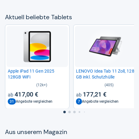
Aktu­ell beliebte Tablets
Apple iPad 11 Gen 2025
LENOVO Idea Tab 11 Zoll, 128
128GB WiFi
GB inkl. Schutz­hülle
(12k+)
(405)
417,00 €
177,21 €
31
7
Angebote vergleichen
Angebote vergleichen
Aus unse­rem Maga­zin