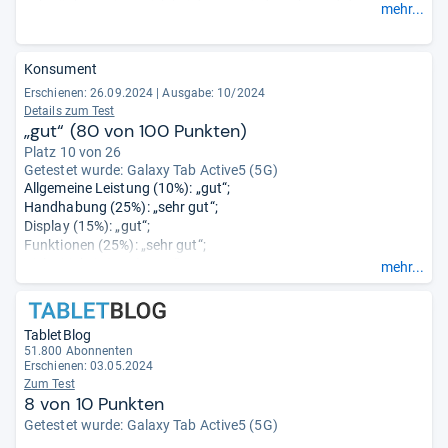
Schwächen zeigen sich bei der Tonwiedergabe und der
mehr...
Frontkamera, während die Rückkamera gute Ergebnisse liefert.
Sehr gut: der Akku ist wechselbar.
- Zusammengefasst durch
unsere Redaktion.
Konsument
Erschienen: 26.09.2024
|
Ausgabe: 10/2024
Details zum Test
„gut“ (80 von 100 Punkten)
Platz 10 von 26
Getestet wurde:
Galaxy Tab Active5 (5G)
Allgemeine Leistung (10%): „gut“;
Handhabung (25%): „sehr gut“;
Display (15%): „gut“;
Funktionen (25%): „sehr gut“;
Vielseitigkeit (10%): „gut“;
mehr...
Akku (15%): „sehr gut“;
Back-Up-Sicherheit (0%): „sehr gut“.
TabletBlog
51.800 Abonnenten
Erschienen: 03.05.2024
Zum Test
8 von 10 Punkten
Getestet wurde:
Galaxy Tab Active5 (5G)