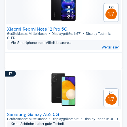
Gut
1,7
Xiaomi Redmi Note 12 Pro 5G
Gerä­te­klasse: Mit­tel­klasse
Dis­play­größe: 6,67"
Dis­play-​Tech­nik:
OLED
Viel Smart­phone zum Mit­tel­klas­se­preis
Weiterlesen
17
Gut
1,7
Samsung Galaxy A52 5G
Gerä­te­klasse: Mit­tel­klasse
Dis­play­größe: 6,5"
Dis­play-​Tech­nik: OLED
Keine Schön­heit, aber gute Tech­nik