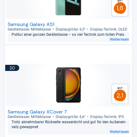
Gut
1,8
Samsung Galaxy A51
Gerä­te­klasse: Mit­tel­klasse
Dis­play­größe: 6,5"
Dis­play-​Tech­nik: OLED
Poli­tur einer gan­zen Gerä­te­klasse – so viel Tech­nik zum tol­len Preis
Weiterlesen
20
Gut
2,1
Samsung Galaxy XCover 7
Gerä­te­klasse: Mit­tel­klasse
Dis­play­größe: 6,6"
Dis­play-​Tech­nik: IPS
Trotz abnehm­ba­rer Rück­seite was­ser­dicht und gut für den Außen­ein­
satz gewapp­net
Weiterlesen