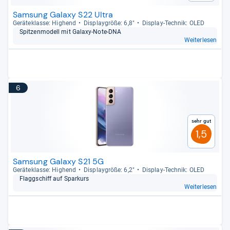
Samsung Galaxy S22 Ultra
Gerä­te­klasse: Hig­hend
Dis­play­größe: 6,8"
Dis­play-​Tech­nik: OLED
Spit­zen­mo­dell mit Galaxy-​Note-​DNA
Weiterlesen
6
Sehr gut
1,5
Samsung Galaxy S21 5G
Gerä­te­klasse: Hig­hend
Dis­play­größe: 6,2"
Dis­play-​Tech­nik: OLED
Flagg­schiff auf Spar­kurs
Weiterlesen