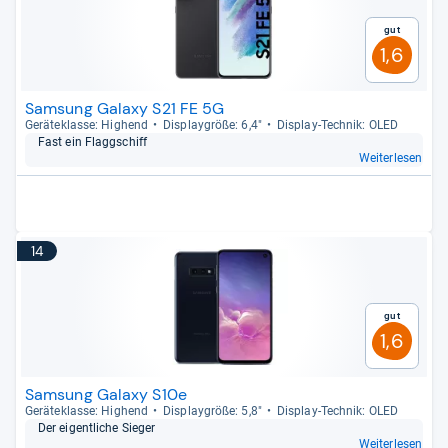
Gut
1,6
Samsung Galaxy S21 FE 5G
Gerä­te­klasse: Hig­hend
Dis­play­größe: 6,4"
Dis­play-​Tech­nik: OLED
Fast ein Flagg­schiff
Weiterlesen
14
Gut
1,6
Samsung Galaxy S10e
Gerä­te­klasse: Hig­hend
Dis­play­größe: 5,8"
Dis­play-​Tech­nik: OLED
Der eigent­li­che Sie­ger
Weiterlesen