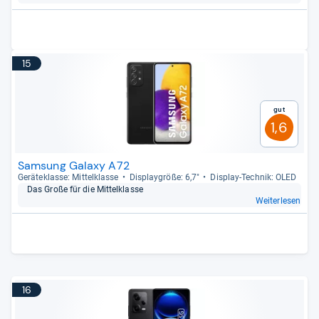
15
Gut
1,6
Samsung Galaxy A72
Gerä­te­klasse: Mit­tel­klasse
Dis­play­größe: 6,7"
Dis­play-​Tech­nik: OLED
Das Große für die Mit­tel­klasse
Weiterlesen
16