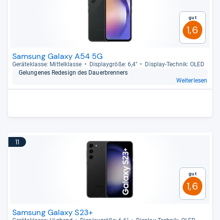
Gut
1,6
Samsung Galaxy A54 5G
Gerä­te­klasse: Mit­tel­klasse
Dis­play­größe: 6,4"
Dis­play-​Tech­nik: OLED
Gelun­ge­nes Rede­sign des Dau­er­bren­ners
Weiterlesen
11
Gut
1,6
Samsung Galaxy S23+