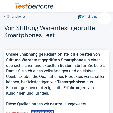
Smartphones
Wir sind nachhaltig
Suc
Von Stif­tung Waren­test geprüfte
Geben
Sie
Smart­pho­nes Test
mindest
drei
Zeichen
Unsere unabhängige Redaktion stellt
die besten von
ein.
Stiftung Warentest geprüften Smartphones
in einer
Vorschl
übersichtlichen und aktuellen
Bestenliste
für Sie bereit.
erschei
Damit Sie sich einen vollständigen und objektiven
automat
Überblick über die Qualität eines Produktes verschaffen
und
können, berücksichtigen wir
Testergebnisse
aus
lassen
Fachmagazinen und zeigen die
Erfahrungen
von
sich
Kundinnen und Kunden.
mit
den
Diese Quellen haben wir
neutral
ausgewertet:
Pfeiltas
auswähl