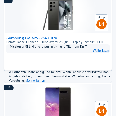
1
Sehr gut
1,4
Samsung Galaxy S24 Ultra
Gerä­te­klasse: Hig­hend
Dis­play­größe: 6,8"
Dis­play-​Tech­nik: OLED
Mission erfüllt: Hig­hend pur mit KI-​ und Tita­nium-​Kniff
Weiterlesen
Wir arbeiten unabhängig und neutral. Wenn Sie auf ein verlinktes Shop-
Angebot klicken, unterstützen Sie uns dabei. Wir erhalten dann ggf. eine
Vergütung.
Mehr erfahren
2
Sehr gut
1,4