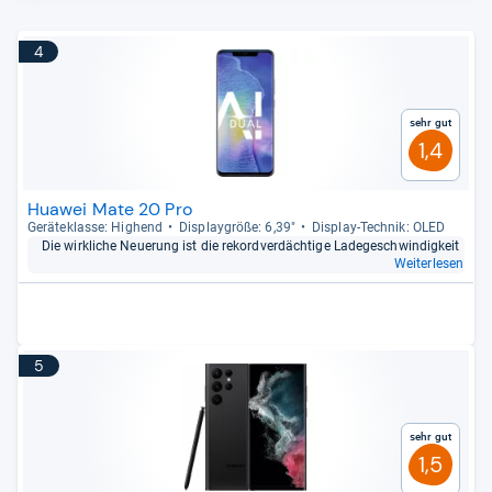
4
Sehr gut
1,4
Huawei Mate 20 Pro
Gerä­te­klasse: Hig­hend
Dis­play­größe: 6,39"
Dis­play-​Tech­nik: OLED
Die wirk­li­che Neue­rung ist die rekord­ver­däch­tige Lade­ge­schwin­dig­keit
Weiterlesen
5
Sehr gut
1,5