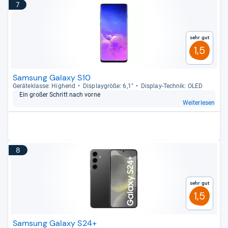
7
Sehr gut
1,5
Samsung Galaxy S10
Gerä­te­klasse: Hig­hend
Dis­play­größe: 6,1"
Dis­play-​Tech­nik: OLED
Ein großer Schritt nach vorne
Weiterlesen
8
Sehr gut
1,5
Samsung Galaxy S24+