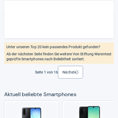
Unter unseren Top 20 kein passendes Produkt gefunden?
Ab der nächsten Seite finden Sie weitere Von Stiftung Warentest
geprüfte Smartphones nach Beliebtheit sortiert.
Seite 1 von 16
Nächste
weiter
Aktu­ell beliebte Smart­pho­nes