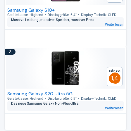
Samsung Galaxy S10+
Gerä­te­klasse: Hig­hend
Dis­play­größe: 6,4"
Dis­play-​Tech­nik: OLED
Mas­sive Leis­tung, mas­si­ver Spei­cher, mas­si­ver Preis
Weiterlesen
3
Sehr gut
1,4
Samsung Galaxy S20 Ultra 5G
Gerä­te­klasse: Hig­hend
Dis­play­größe: 6,9"
Dis­play-​Tech­nik: OLED
Das neue Sam­sung Galaxy Non-​Plus-​Ultra
Weiterlesen