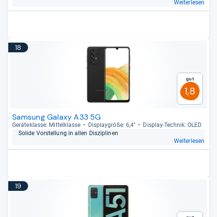
Weiterlesen
18
Gut
1,8
Samsung Galaxy A33 5G
Gerä­te­klasse: Mit­tel­klasse
Dis­play­größe: 6,4"
Dis­play-​Tech­nik: OLED
Solide Vor­stel­lung in allen Dis­zi­pli­nen
Weiterlesen
19