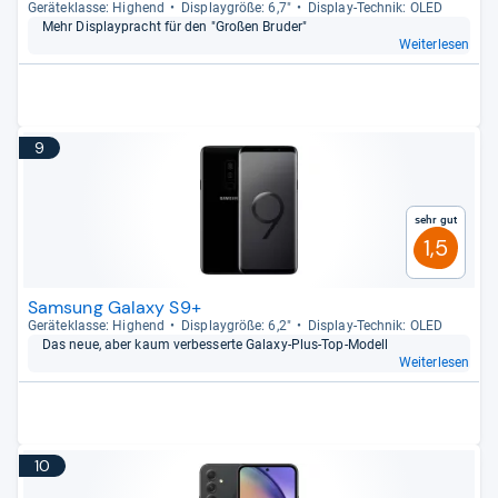
Gerä­te­klasse: Hig­hend
Dis­play­größe: 6,7"
Dis­play-​Tech­nik: OLED
Mehr Dis­play­pracht für den "Großen Bru­der"
Weiterlesen
9
Sehr gut
1,5
Samsung Galaxy S9+
Gerä­te­klasse: Hig­hend
Dis­play­größe: 6,2"
Dis­play-​Tech­nik: OLED
Das neue, aber kaum ver­bes­serte Galaxy-​Plus-​Top-​Modell
Weiterlesen
10