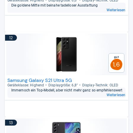
Gerä­te­klasse: Hig­hend
Dis­play­größe: 6,6"
Dis­play-​Tech­nik: OLED
Die gol­dene Mitte mit bei­nahe tadel­lo­ser Aus­stat­tung
Weiterlesen
12
Gut
1,6
Samsung Galaxy S21 Ultra 5G
Gerä­te­klasse: Hig­hend
Dis­play­größe: 6,8"
Dis­play-​Tech­nik: OLED
Immern­och ein Top-​Modell, aber nicht mehr ganz so emp­feh­lens­wert
Weiterlesen
13