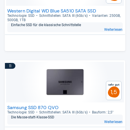
Western Digital WD Blue SA510 SATA SSD
Tech­no­lo­gie: SSD
Schnitt­stel­len: SATA III (6Gb/s)
Vari­an­ten: 250GB,
500GB, 1TB
Ein­fa­che SSD für die klas­si­sche Schnitt­stelle
Weiterlesen
11
Sehr gut
1,5
Samsung SSD 870 QVO
Tech­no­lo­gie: SSD
Schnitt­stel­len: SATA III (6Gb/s)
Bau­form: 2,5"
Die Masse-​statt-​Klasse-​SSD
Weiterlesen