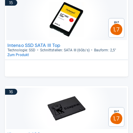
15
Gut
1,7
Intenso SSD SATA III Top
Tech­no­lo­gie: SSD
Schnitt­stel­len: SATA III (6Gb/s)
Bau­form: 2,5"
Zum Produkt
16
Gut
1,7