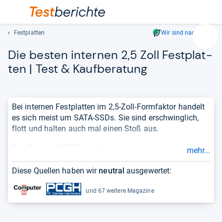
Festplatten
Wir sind nachhaltig
Suc
Die bes­ten inter­nen 2,5 Zoll Fest­plat­
Geben
Sie
ten | Test & Kauf­be­ra­tung
mindest
drei
Zeichen
Bei internen Festplatten im 2,5-Zoll-Formfaktor handelt
ein.
es sich meist um SATA-SSDs. Sie sind erschwinglich,
Vorschl
flott und halten auch mal einen Stoß aus.
erschei
automat
Das Produkt KC600 von Kingston führt derzeit unser
mehr...
und
Ranking mit der Note 1,3 an. Die Liste basiert auf einer
lassen
unabhängigen Auswertung von Tests und Meinungen
Diese Quellen haben wir
neutral
ausgewertet:
sich
und berücksichtigt nur
aktuelle Produkte
. So sehen Sie
mit
sehr schnell, wie
gut oder schlecht
ein Produkt ist.
und 67 weitere Magazine
den
Pfeiltas
auswähl