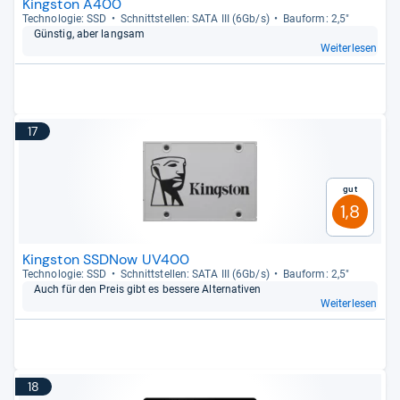
Kingston A400
Tech­no­lo­gie: SSD
Schnitt­stel­len: SATA III (6Gb/s)
Bau­form: 2,5"
Güns­tig, aber lang­sam
Weiterlesen
17
Gut
1,8
Kingston SSDNow UV400
Tech­no­lo­gie: SSD
Schnitt­stel­len: SATA III (6Gb/s)
Bau­form: 2,5"
Auch für den Preis gibt es bes­sere Alter­na­ti­ven
Weiterlesen
18