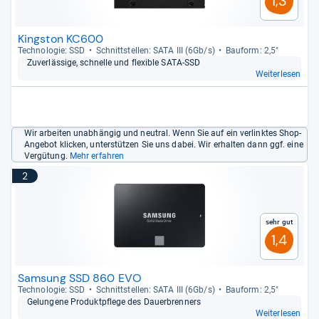
1,3
Kingston KC600
Tech­no­lo­gie: SSD
Schnitt­stel­len: SATA III (6Gb/s)
Bau­form: 2,5"
Zuver­läs­sige, schnelle und fle­xi­ble SATA-​SSD
Weiterlesen
Wir arbeiten unabhängig und neutral. Wenn Sie auf ein verlinktes Shop-
Angebot klicken, unterstützen Sie uns dabei. Wir erhalten dann ggf. eine
Vergütung.
Mehr erfahren
2
Sehr gut
1,4
Samsung SSD 860 EVO
Tech­no­lo­gie: SSD
Schnitt­stel­len: SATA III (6Gb/s)
Bau­form: 2,5"
Gelun­gene Pro­dukt­pflege des Dau­er­bren­ners
Weiterlesen