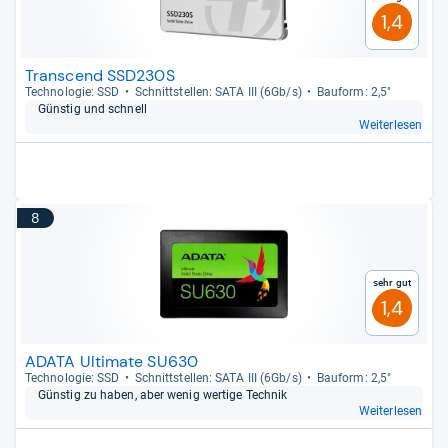
1,4
Transcend SSD230S
Tech­no­lo­gie: SSD
Schnitt­stel­len: SATA III (6Gb/s)
Bau­form: 2,5"
Güns­tig und schnell
Weiterlesen
8
Sehr gut
1,4
ADATA Ultimate SU630
Tech­no­lo­gie: SSD
Schnitt­stel­len: SATA III (6Gb/s)
Bau­form: 2,5"
Güns­tig zu haben, aber wenig wer­tige Tech­nik
Weiterlesen