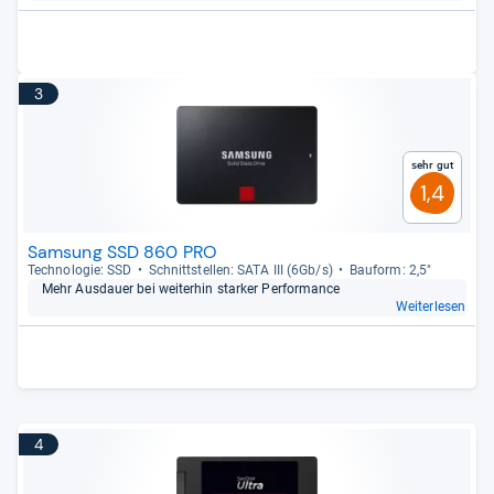
3
Sehr gut
1,4
Samsung SSD 860 PRO
Tech­no­lo­gie: SSD
Schnitt­stel­len: SATA III (6Gb/s)
Bau­form: 2,5"
Mehr Aus­dauer bei wei­ter­hin star­ker Per­for­mance
Weiterlesen
4