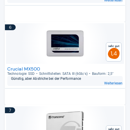
Weiterlesen
6
Sehr gut
1,4
Crucial MX500
Tech­no­lo­gie: SSD
Schnitt­stel­len: SATA III (6Gb/s)
Bau­form: 2,5"
Güns­tig, aber Abstri­che bei der Per­for­mance
Weiterlesen
7
Sehr gut