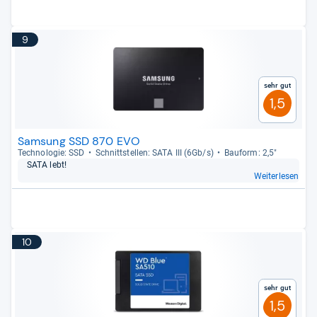
9
Sehr gut
1,5
Samsung SSD 870 EVO
Tech­no­lo­gie: SSD
Schnitt­stel­len: SATA III (6Gb/s)
Bau­form: 2,5"
SATA lebt!
Weiterlesen
10
Sehr gut
1,5