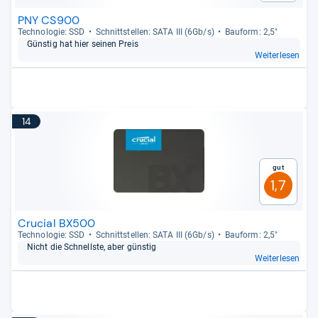
PNY CS900
Tech­no­lo­gie: SSD
Schnitt­stel­len: SATA III (6Gb/s)
Bau­form: 2,5"
Güns­tig hat hier sei­nen Preis
Weiterlesen
14
Gut
1,7
Crucial BX500
Tech­no­lo­gie: SSD
Schnitt­stel­len: SATA III (6Gb/s)
Bau­form: 2,5"
Nicht die Schnellste, aber güns­tig
Weiterlesen