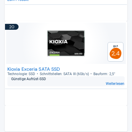
20
Gut
2,4
Kioxia Exceria SATA SSD
Tech­no­lo­gie: SSD
Schnitt­stel­len: SATA III (6Gb/s)
Bau­form: 2,5"
Güns­tige Auf­rüst-​SSD
Weiterlesen