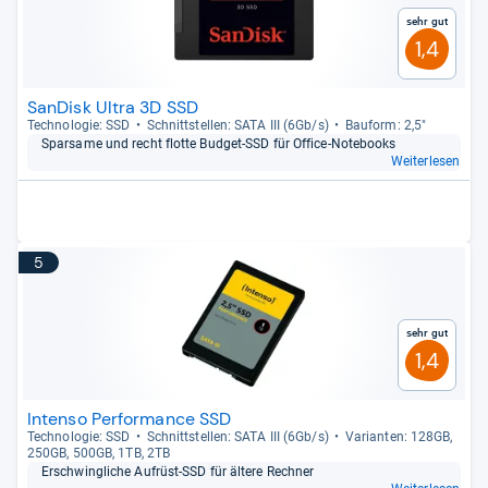
Sehr gut
1,4
SanDisk Ultra 3D SSD
Tech­no­lo­gie: SSD
Schnitt­stel­len: SATA III (6Gb/s)
Bau­form: 2,5"
Spar­same und recht flotte Bud­get-​SSD für Office-​Note­books
Weiterlesen
5
Sehr gut
1,4
Intenso Performance SSD
Tech­no­lo­gie: SSD
Schnitt­stel­len: SATA III (6Gb/s)
Vari­an­ten: 128GB,
250GB, 500GB, 1TB, 2TB
Erschwing­li­che Auf­rüst-​SSD für ältere Rech­ner