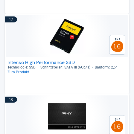
12
Gut
1,6
Intenso High Performance SSD
Tech­no­lo­gie: SSD
Schnitt­stel­len: SATA III (6Gb/s)
Bau­form: 2,5"
Zum Produkt
13
Gut
1,6