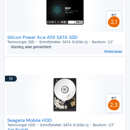
Gut
2,1
Silicon Power Ace A55 SATA SSD
Tech­no­lo­gie: SSD
Schnitt­stel­len: SATA III (6Gb/s)
Bau­form: 2,5"
Güns­tig, aber gemäch­lich
Weiterlesen
19
Gut
2,3
Seagate Mobile HDD
Tech­no­lo­gie: HDD
Schnitt­stel­len: SATA III (6Gb/s)
Bau­form: 2,5"
Zum Produkt