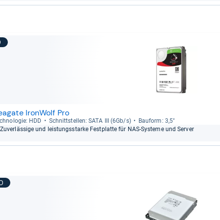
9
eagate IronWolf Pro
ch­no­lo­gie: HDD
Schnitt­stel­len: SATA III (6Gb/s)
Bau­form: 3,5"
Zuver­läs­sige und leis­tungs­starke Fest­platte für NAS-​Sys­teme und Ser­ver
10