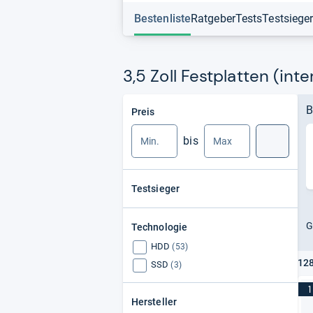
Bestenliste
Ratgeber
Tests
Testsiege
3,5 Zoll Festplatten (inte
Min.
Max.
B
Preis
bis
Suche
Testsieger
G
Technologie
HDD
(53)
128
SSD
(3)
1
Hersteller