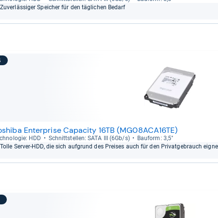
Zuver­läs­si­ger Spei­cher für den täg­li­chen Bedarf
6
oshiba Enterprise Capacity 16TB (MG08ACA16TE)
ch­no­lo­gie: HDD
Schnitt­stel­len: SATA III (6Gb/s)
Bau­form: 3,5"
Tolle Ser­ver-​HDD, die sich auf­grund des Prei­ses auch für den Pri­vat­ge­brauch eig­ne
7