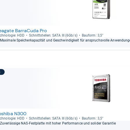
eagate BarraCuda Pro
ch­no­lo­gie: HDD
Schnitt­stel­len: SATA III (6Gb/s)
Bau­form: 3,5"
Maxi­male Spei­cher­ka­pa­zi­tät und Geschwin­dig­keit für anspruchs­volle Anwen­dun­
8
oshiba N300
ch­no­lo­gie: HDD
Schnitt­stel­len: SATA III (6Gb/s)
Bau­form: 3,5"
Zuver­läs­sige NAS-​Fest­platte mit hoher Per­for­mance und soli­der Garan­tie