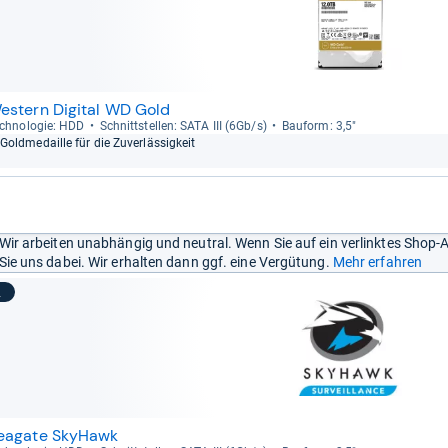
estern Digital WD Gold
ch­no­lo­gie: HDD
Schnitt­stel­len: SATA III (6Gb/s)
Bau­form: 3,5"
Gold­me­daille für die Zuver­läs­sig­keit
Wir arbeiten unabhängig und neutral. Wenn Sie auf ein verlinktes Shop-
Sie uns dabei. Wir erhalten dann ggf. eine Vergütung.
Mehr erfahren
2
eagate SkyHawk