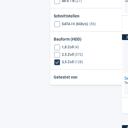
Ab 6 TB
(27)
Te
Schnittstellen
SATA III (6Gb/s)
(56)
Bauform (HDD)
1,8 Zoll
(4)
2,5 Zoll
(372)
3,5 Zoll
(128)
Getestet von
S
Te