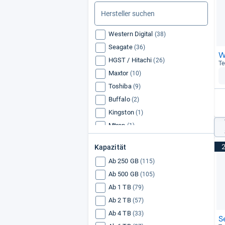
Western Digital
(38)
Seagate
(36)
W
HGST / Hitachi
(26)
Te
Maxtor
(10)
Toshiba
(9)
Buffalo
(2)
Kingston
(1)
Mtron
(1)
Excelstor
(1)
Kapazität
Samsung
(1)
Ab 250 GB
(115)
IBM
(1)
Ab 500 GB
(105)
HP
(1)
Ab 1 TB
(79)
Hama
(1)
Ab 2 TB
(57)
Ab 4 TB
(33)
S