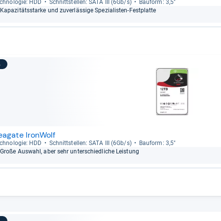
ch­no­lo­gie: HDD
Schnitt­stel­len: SATA III (6Gb/s)
Bau­form: 3,5"
Kapa­zi­täts­starke und zuver­läs­sige Spe­zia­lis­ten-​Fest­platte
3
eagate IronWolf
ch­no­lo­gie: HDD
Schnitt­stel­len: SATA III (6Gb/s)
Bau­form: 3,5"
Große Aus­wahl, aber sehr unter­schied­li­che Leis­tung