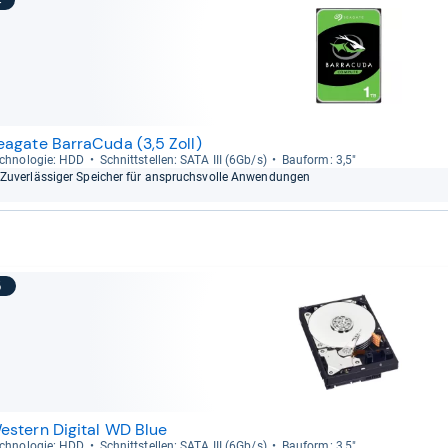
4
eagate BarraCuda (3,5 Zoll)
ch­no­lo­gie: HDD
Schnitt­stel­len: SATA III (6Gb/s)
Bau­form: 3,5"
Zuver­läs­si­ger Spei­cher für anspruchs­volle Anwen­dun­gen
5
estern Digital WD Blue
ch­no­lo­gie: HDD
Schnitt­stel­len: SATA III (6Gb/s)
Bau­form: 3,5"