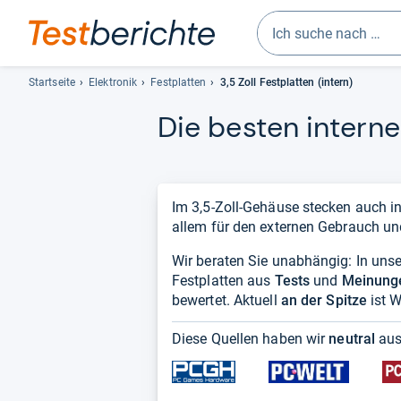
Geben
Sie
Startseite
Elektronik
Festplatten
3,5 Zoll Festplatten (intern)
mindestens
Die bes­ten inter­ne
drei
Zeichen
ein.
Vorschläge
erscheinen
Im 3,5-Zoll-Gehäuse stecken auch in
automatisch
allem für den externen Gebrauch un
und
Wir beraten Sie unabhängig: In unser
lassen
Festplatten aus
sich
Tests
und
Meinung
bewertet. Aktuell
mit
an der Spitze
ist W
den
Diese Quellen haben wir
neutral
aus
Pfeiltasten
auswählen.