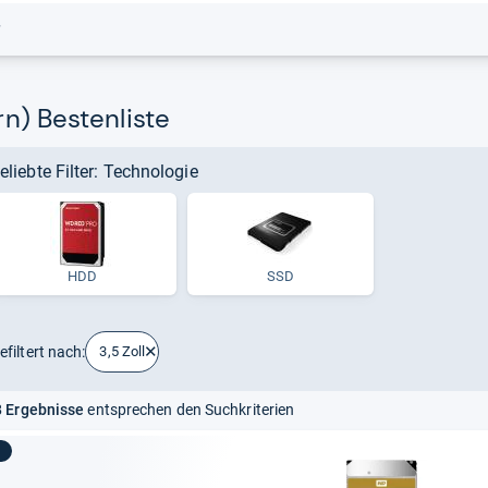
r
rn) Bestenliste
eliebte Filter: Technologie
HDD
SSD
efiltert nach:
3,5 Zoll
 Ergebnisse
entsprechen den Suchkriterien