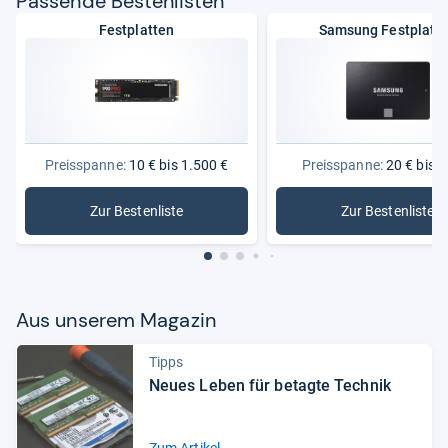
Pas­sende Bes­ten­lis­ten
Festplatten
Samsung Festplatt
Preisspanne:
10 € bis 1.500 €
Preisspanne:
20 € bis 6
Zur Bestenliste
Zur Bestenliste
: Festplatten
: Samsung
Aus unse­rem Maga­zin
Tipps
Neues Leben für betagte Tech­nik