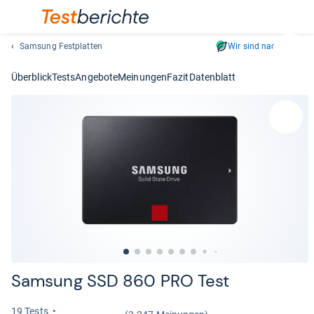
Samsung Festplatten
Wir sind nachhaltig
Suc
Geben
Überblick
Tests
Angebote
Meinungen
Fazit
Datenblatt
Sie
mindest
drei
Zeichen
ein.
Vorschl
erschei
automat
und
lassen
sich
mit
den
Sam­sung SSD 860 PRO Test
Pfeiltas
auswähl
19 Tests