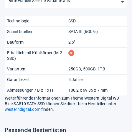
Technologie
SSD
Schnittstellen
SATA III (6Gb/s)
Bauform
2,5"
fehlt
Erhältlich mit Kühlkörper (M.2
SSD)
Varianten
250GB, 500GB, 1TB
Garantiezeit
5 Jahre
Abmessungen / B x T x H
100,2 x 69,85 x 7 mm
Weiterführende Informationen zum Thema Western Digital WD
Blue SA510 SATA SSD können Sie direkt beim Hersteller unter
westerndigital.com
finden.
Pas­sende Bes­ten­lis­ten