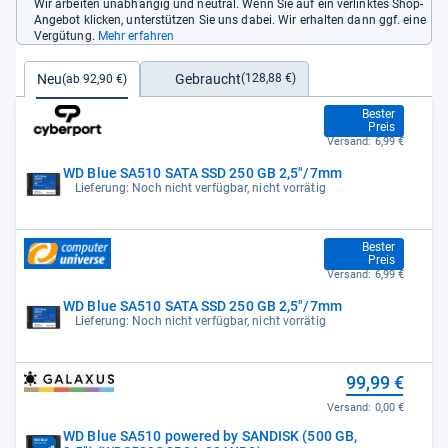
Wir arbeiten unabhängig und neutral. Wenn Sie auf ein verlinktes Shop-
Angebot klicken, unterstützen Sie uns dabei. Wir erhalten dann ggf. eine
Vergütung.
Mehr erfahren
Gebraucht
Neu
(128,88 €)
(ab 92,90 €)
92,90 €
Bester
Preis
Versand:
6,99 €
WD Blue SA510 SATA SSD 250 GB 2,5"/7mm
Lieferung: Noch nicht verfügbar, nicht vorrätig
92,90 €
Bester
Preis
Versand:
6,99 €
WD Blue SA510 SATA SSD 250 GB 2,5"/7mm
Lieferung: Noch nicht verfügbar, nicht vorrätig
99,99 €
Versand:
0,00 €
WD Blue SA510 powered by SANDISK (500 GB,