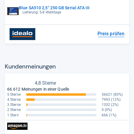
Blue SA510 2,5" 250 GB Serial ATA III
Lieferung: 5-8 Werktage
Preis prüfen
Kun­den­mei­nun­gen
4,8 Sterne
66.612 Meinungen in einer Quelle
5 Sterne
56621
(85%)
4 Sterne
7993
(12%)
3 Sterne
1332
(2%)
2 Sterne
0
(0%)
1 Stern
666
(1%)