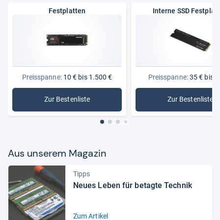
Festplatten
Interne SSD Festplat
Preisspanne:
10 € bis 1.500 €
Preisspanne:
35 € bis 6
Zur Bestenliste
Zur Bestenliste
: Festplatten
: Interne 
Aus unse­rem Maga­zin
Tipps
Neues Leben für betagte Tech­nik
Zum Artikel