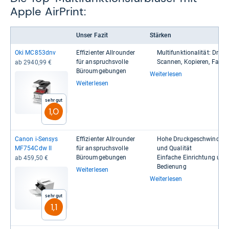
Apple AirPrint:
Unser Fazit
Stärken
Oki MC853dnv
Effi­zi­en­ter All­roun­der
Mul­ti­funk­tio­na­li­tät: Dru­c
für anspruchs­volle
Scan­nen, Kopie­ren, Faxen
ab 2940,99 €
Büroum­ge­bun­gen
Weiterlesen
Weiterlesen
Sehr gut
1,0
Canon i-​Sen­sys
Effi­zi­en­ter All­roun­der
Hohe Druck­ge­schwin­dig­k
MF754Cdw II
für anspruchs­volle
und Qua­li­tät
Büroum­ge­bun­gen
Ein­fa­che Ein­rich­tung und
ab 459,50 €
Bedie­nung
Weiterlesen
Weiterlesen
Sehr gut
1,1