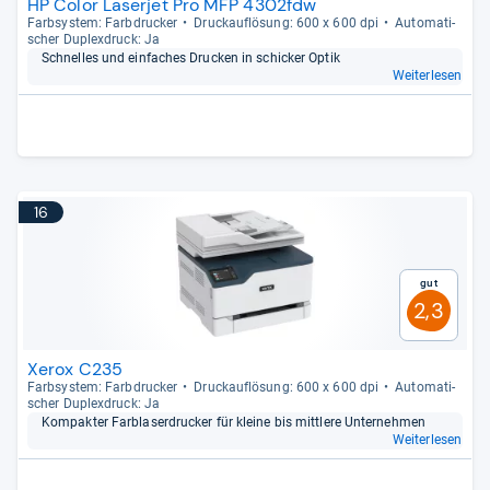
HP Color Laserjet Pro MFP 4302fdw
Farb­sys­tem: Farb­dru­cker
Druck­auf­lö­sung: 600 x 600 dpi
Auto­ma­ti­
scher Duplex­druck: Ja
Schnel­les und ein­fa­ches Dru­cken in schi­cker Optik
Weiterlesen
16
Gut
2,3
Xerox C235
Farb­sys­tem: Farb­dru­cker
Druck­auf­lö­sung: 600 x 600 dpi
Auto­ma­ti­
scher Duplex­druck: Ja
Kom­pak­ter Farbla­ser­dru­cker für kleine bis mitt­lere Unter­neh­men
Weiterlesen