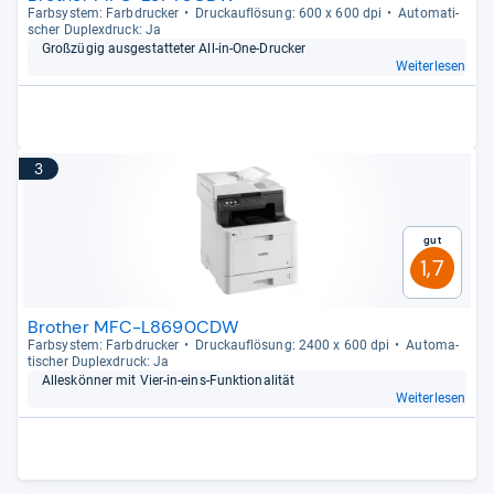
Farb­sys­tem: Farb­dru­cker
Druck­auf­lö­sung: 600 x 600 dpi
Auto­ma­ti­
scher Duplex­druck: Ja
Groß­zü­gig aus­ge­stat­te­ter All-​in-​One-​Dru­cker
Weiterlesen
3
Gut
1,7
Brother MFC-L8690CDW
Farb­sys­tem: Farb­dru­cker
Druck­auf­lö­sung: 2400 x 600 dpi
Auto­ma­
ti­scher Duplex­druck: Ja
Alles­kön­ner mit Vier-​in-​eins-​Funk­tio­na­li­tät
Weiterlesen