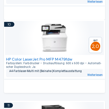
Weiterlesen
10
Gut
2,0
HP Color LaserJet Pro MFP M479fdw
Farb­sys­tem: Farb­dru­cker
Druck­auf­lö­sung: 600 x 600 dpi
Auto­ma­ti­
scher Duplex­druck: Ja
A4-​Farbla­ser-​Multi mit (Bei­nahe-​)Kom­plet­taus­stat­tung
Weiterlesen
11