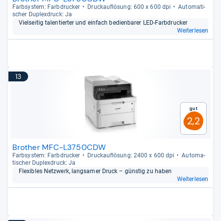
Farb­sys­tem: Farb­dru­cker
Druck­auf­lö­sung: 600 x 600 dpi
Auto­ma­ti­
scher Duplex­druck: Ja
Viel­sei­tig talen­tier­ter und ein­fach bedien­ba­rer LED-​Farb­dru­cker
Weiterlesen
13
Gut
2,2
Brother MFC-L3750CDW
Farb­sys­tem: Farb­dru­cker
Druck­auf­lö­sung: 2400 x 600 dpi
Auto­ma­
ti­scher Duplex­druck: Ja
Fle­xibles Netz­werk, lang­sa­mer Druck – güns­tig zu haben
Weiterlesen