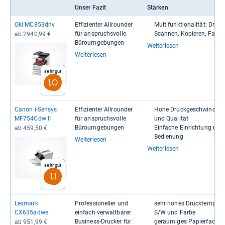
Unser Fazit
Stärken
Oki MC853dnv
Effi­zi­en­ter All­roun­der
Mul­ti­funk­tio­na­li­tät: Dru­c
für anspruchs­volle
Scan­nen, Kopie­ren, Faxen
ab 2940,99 €
Büroum­ge­bun­gen
Weiterlesen
Weiterlesen
Sehr gut
1,0
Canon i-​Sen­sys
Effi­zi­en­ter All­roun­der
Hohe Druck­ge­schwin­dig­k
MF754Cdw II
für anspruchs­volle
und Qua­li­tät
Büroum­ge­bun­gen
Ein­fa­che Ein­rich­tung und
ab 459,50 €
Bedie­nung
Weiterlesen
Weiterlesen
Sehr gut
1,1
Lex­mark
Pro­fes­sio­nel­ler und
sehr hohes Druck­tempo i
CX635adwe
ein­fach ver­walt­ba­rer
S/W und Farbe
Busi­ness-​Dru­cker für
geräu­mi­ges Papier­fach a
ab 951,99 €