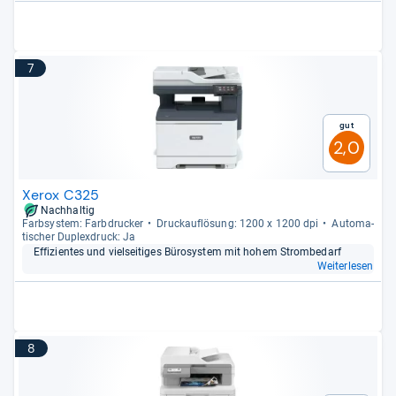
7
Gut
2,0
Xerox C325
Nachhaltig
Farb­sys­tem: Farb­dru­cker
Druck­auf­lö­sung: 1200 x 1200 dpi
Auto­ma­
ti­scher Duplex­druck: Ja
Effi­zi­en­tes und viel­sei­ti­ges Büro­sys­tem mit hohem Strom­bedarf
Weiterlesen
8