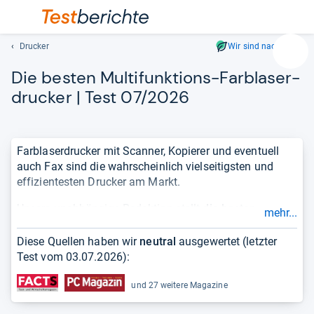
Drucker
Wir sind nachhaltig
Suc
Die bes­ten Mul­ti­funk­ti­ons-​Farbla­ser­
Geben
Sie
dru­cker | Test 07/2026
mindest
drei
Zeichen
Farblaserdrucker mit Scanner, Kopierer und eventuell
ein.
auch Fax sind die wahrscheinlich vielseitigsten und
Vorschl
effizientesten Drucker am Markt.
erschei
automat
Unsere unabhängige Redaktion stellt
die besten
mehr...
und
Multifunktions-Farblaserdrucker
in einer
lassen
übersichtlichen und aktuellen
Bestenliste
für Sie bereit.
Diese Quellen haben wir
neutral
ausgewertet (letzter
sich
Damit Sie sich einen vollständigen und objektiven
Test vom
03.07.2026
):
mit
Überblick über die Qualität eines Produktes verschaffen
den
können, berücksichtigen wir
Testergebnisse
aus
und 27 weitere Magazine
Pfeiltas
Fachmagazinen und zeigen die
Erfahrungen
von
auswähl