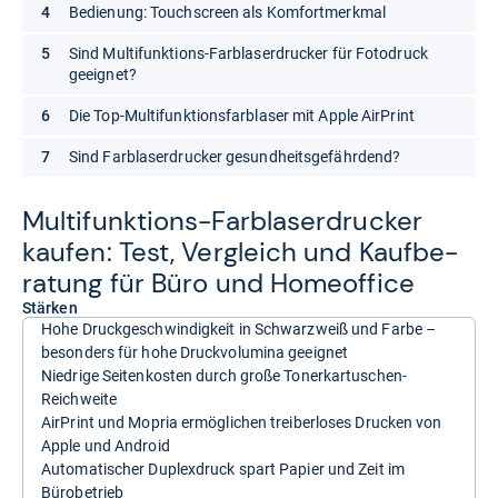
Bedienung: Touchscreen als Komfortmerkmal
Sind Multifunktions-Farblaserdrucker für Fotodruck
geeignet?
Die Top-Multifunktionsfarblaser mit Apple AirPrint
Sind Farblaserdrucker gesundheitsgefährdend?
Mul­ti­funk­ti­ons-​Farbla­ser­dru­cker
kau­fen: Test, Ver­gleich und Kauf­be­
ra­tung für Büro und Home­of­fice
Stärken
Hohe Druckgeschwindigkeit in Schwarzweiß und Farbe –
besonders für hohe Druckvolumina geeignet
Niedrige Seitenkosten durch große Tonerkartuschen-
Reichweite
AirPrint und Mopria ermöglichen treiberloses Drucken von
Apple und Android
Automatischer Duplexdruck spart Papier und Zeit im
Bürobetrieb