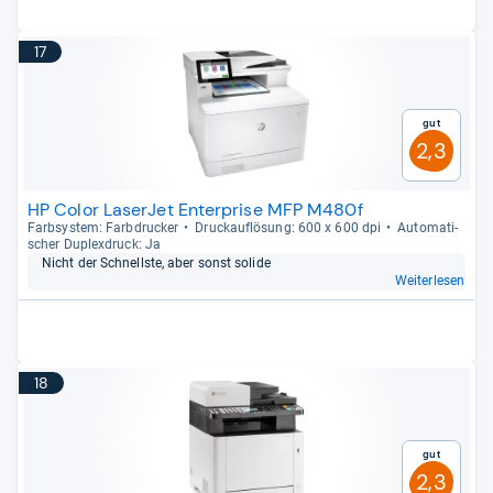
17
Gut
2,3
HP Color LaserJet Enterprise MFP M480f
Farb­sys­tem: Farb­dru­cker
Druck­auf­lö­sung: 600 x 600 dpi
Auto­ma­ti­
scher Duplex­druck: Ja
Nicht der Schnellste, aber sonst solide
Weiterlesen
18
Gut
2,3