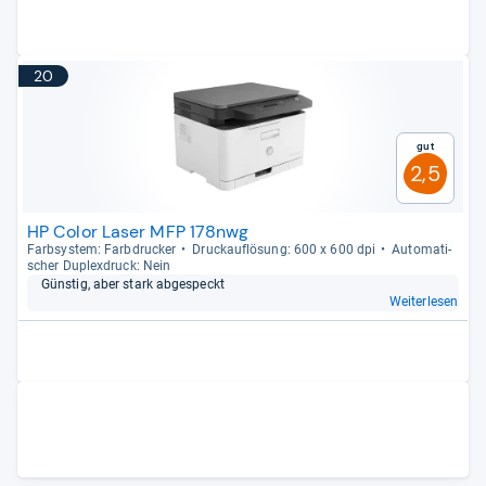
20
Gut
2,5
HP Color Laser MFP 178nwg
Farb­sys­tem: Farb­dru­cker
Druck­auf­lö­sung: 600 x 600 dpi
Auto­ma­ti­
scher Duplex­druck: Nein
Güns­tig, aber stark abge­speckt
Weiterlesen