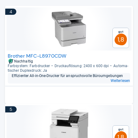
4
Gut
1,8
Brother MFC-L8970CDW
Nachhaltig
Farb­sys­tem: Farb­dru­cker
Druck­auf­lö­sung: 2400 x 600 dpi
Auto­ma­
ti­scher Duplex­druck: Ja
Effi­zi­en­ter All-​in-​One-​Dru­cker für anspruchs­volle Büroum­ge­bun­gen
Weiterlesen
5
Gut
1,8