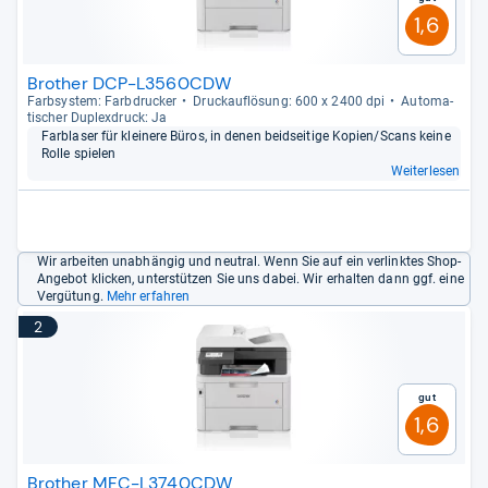
1,6
Brother DCP-L3560CDW
Farb­sys­tem: Farb­dru­cker
Druck­auf­lö­sung: 600 x 2400 dpi
Auto­ma­
ti­scher Duplex­druck: Ja
Farbla­ser für klei­nere Büros, in denen beid­sei­tige Kopien/Scans keine
Rolle spie­len
Weiterlesen
Wir arbeiten unabhängig und neutral. Wenn Sie auf ein verlinktes Shop-
Angebot klicken, unterstützen Sie uns dabei. Wir erhalten dann ggf. eine
Vergütung.
Mehr erfahren
2
Gut
1,6
Brother MFC-L3740CDW