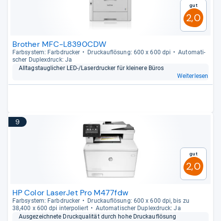
Gut
2,0
Brother MFC-L8390CDW
Farb­sys­tem: Farb­dru­cker
Druck­auf­lö­sung: 600 x 600 dpi
Auto­ma­ti­
scher Duplex­druck: Ja
All­tags­taug­li­cher LED-​/Laser­dru­cker für klei­nere Büros
Weiterlesen
9
Gut
2,0
HP Color LaserJet Pro M477fdw
Farb­sys­tem: Farb­dru­cker
Druck­auf­lö­sung: 600 x 600 dpi, bis zu
38,400 x 600 dpi inter­po­liert
Auto­ma­ti­scher Duplex­druck: Ja
Aus­ge­zeich­nete Druck­qua­li­tät durch hohe Druck­auf­lö­sung