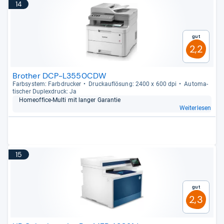
14
Gut
2,2
Brother DCP-L3550CDW
Farb­sys­tem: Farb­dru­cker
Druck­auf­lö­sung: 2400 x 600 dpi
Auto­ma­
ti­scher Duplex­druck: Ja
Home­of­fice-​Multi mit lan­ger Garan­tie
Weiterlesen
15
Gut
2,3