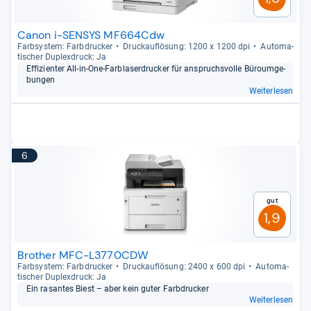
Canon i-SENSYS MF664Cdw
Farb­sys­tem: Farb­dru­cker
Druck­auf­lö­sung: 1200 x 1200 dpi
Auto­ma­
ti­scher Duplex­druck: Ja
Effi­zi­en­ter All-​in-​One-​Farbla­ser­dru­cker für anspruchs­volle Büroum­ge­
bun­gen
Weiterlesen
6
Gut
1,9
Brother MFC-L3770CDW
Farb­sys­tem: Farb­dru­cker
Druck­auf­lö­sung: 2400 x 600 dpi
Auto­ma­
ti­scher Duplex­druck: Ja
Ein rasan­tes Biest – aber kein guter Farb­dru­cker
Weiterlesen