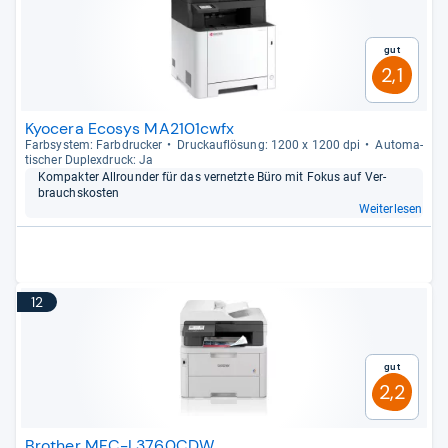
Gut
2,1
Kyocera Ecosys MA2101cwfx
Farb­sys­tem: Farb­dru­cker
Druck­auf­lö­sung: 1200 x 1200 dpi
Auto­ma­
ti­scher Duplex­druck: Ja
Kom­pak­ter All­roun­der für das ver­netzte Büro mit Fokus auf Ver­
brauchs­kos­ten
Weiterlesen
12
Gut
2,2
Brother MFC-L3760CDW