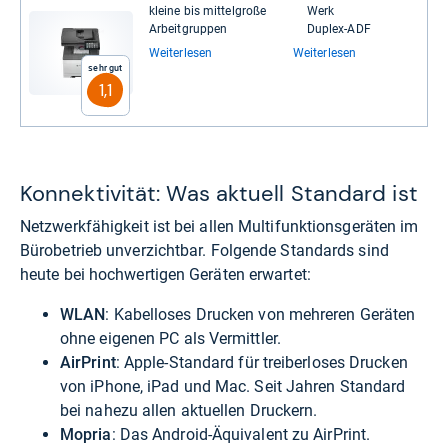
kleine bis mit­tel­große
Werk
Arbeit­grup­pen
Duplex-​ADF
Weiterlesen
Weiterlesen
Sehr gut
1,1
Konnektivität: Was aktuell Standard ist
Netzwerkfähigkeit ist bei allen Multifunktionsgeräten im
Bürobetrieb unverzichtbar. Folgende Standards sind
heute bei hochwertigen Geräten erwartet:
WLAN
: Kabelloses Drucken von mehreren Geräten
ohne eigenen PC als Vermittler.
AirPrint
: Apple-Standard für treiberloses Drucken
von iPhone, iPad und Mac. Seit Jahren Standard
bei nahezu allen aktuellen Druckern.
Mopria
: Das Android-Äquivalent zu AirPrint.