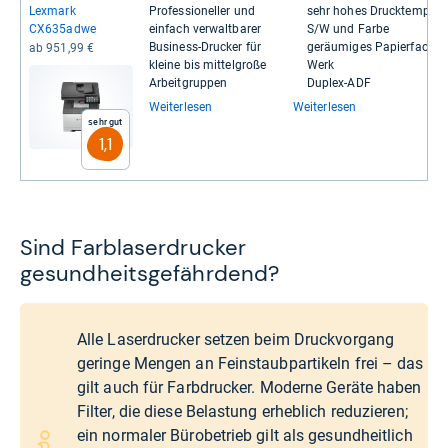
Lex­mark
Pro­fes­sio­nel­ler und
sehr hohes Druck­tempo i
CX635adwe
ein­fach ver­walt­ba­rer
S/W und Farbe
Busi­ness-​Dru­cker für
geräu­mi­ges Papier­fach a
ab 951,99 €
kleine bis mit­tel­große
Werk
Arbeit­grup­pen
Duplex-​ADF
Weiterlesen
Weiterlesen
Sehr gut
1,1
Sind Farblaserdrucker
gesundheitsgefährdend?
Alle Laserdrucker setzen beim Druckvorgang
geringe Mengen an Feinstaubpartikeln frei – das
gilt auch für Farbdrucker. Moderne Geräte haben
Filter, die diese Belastung erheblich reduzieren;
ein normaler Bürobetrieb gilt als gesundheitlich