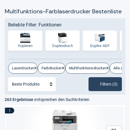
Kundinnen und Kunden.
Multifunktions-Farblaserdrucker Bestenliste
Beliebte Filter: Funktionen
Kopieren
Duplex­druck
Duplex-ADF
Laserdrucker
Farbdrucker
Multifunktionsdrucker
Alle zurü
Filtern (3)
263 Ergebnisse
entsprechen den Suchkriterien
1
Gut