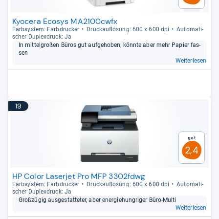
Kyocera Ecosys MA2100cwfx
Farb­sys­tem: Farb­dru­cker
Druck­auf­lö­sung: 600 x 600 dpi
Auto­ma­ti­
scher Duplex­druck: Ja
In mit­tel­großen Büros gut auf­ge­ho­ben, könnte aber mehr Papier fas­
sen
Weiterlesen
19
Gut
2,4
HP Color Laserjet Pro MFP 3302fdwg
Farb­sys­tem: Farb­dru­cker
Druck­auf­lö­sung: 600 x 600 dpi
Auto­ma­ti­
scher Duplex­druck: Ja
Groß­zü­gig aus­ge­stat­te­ter, aber ener­gie­hung­ri­ger Büro-​Multi
Weiterlesen