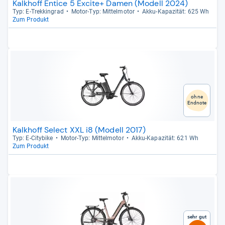
Kalkhoff Entice 5 Excite+ Damen (Modell 2024)
Typ: E-​Trek­kin­grad
Motor-​Typ: Mit­tel­mo­tor
Akku-​Kapa­zi­tät: 625 Wh
Zum Produkt
ohne
Endnote
Kalkhoff Select XXL i8 (Modell 2017)
Typ: E-​City­bike
Motor-​Typ: Mit­tel­mo­tor
Akku-​Kapa­zi­tät: 621 Wh
Zum Produkt
Sehr gut