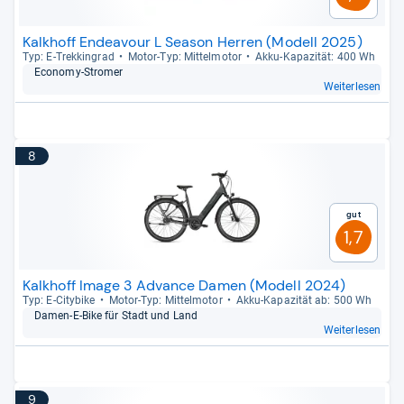
Kalkhoff Endeavour L Season Herren (Modell 2025)
Typ: E-​Trek­kin­grad
Motor-​Typ: Mit­tel­mo­tor
Akku-​Kapa­zi­tät: 400 Wh
Eco­nomy-​Stro­mer
Weiterlesen
8
Gut
1,7
Kalkhoff Image 3 Advance Damen (Modell 2024)
Typ: E-​City­bike
Motor-​Typ: Mit­tel­mo­tor
Akku-​Kapa­zi­tät ab: 500 Wh
Damen-​E-​Bike für Stadt und Land
Weiterlesen
9