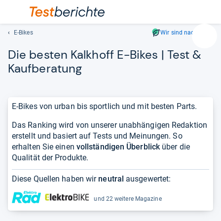
E-Bikes
Wir sind nachhaltig
Suc
Die bes­ten Kalk­hoff E-​Bikes | Test &
Geben
Sie
Kauf­be­ra­tung
mindest
drei
Zeichen
E-Bikes von urban bis sportlich und mit besten Parts.
ein.
Vorschl
Das Ranking wird von unserer unabhängigen Redaktion
erschei
erstellt und basiert auf Tests und Meinungen. So
automat
erhalten Sie einen
vollständigen Überblick
über die
und
Qualität der Produkte.
lassen
sich
Diese Quellen haben wir
neutral
ausgewertet:
mit
den
und 22 weitere Magazine
Pfeiltas
auswähl