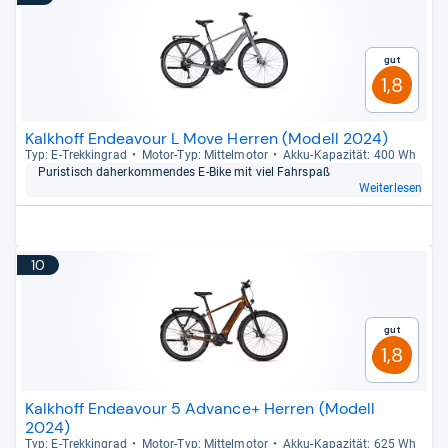
Gut
1,8
Kalkhoff Endeavour L Move Herren (Modell 2024)
Typ: E-​Trek­kin­grad
Motor-​Typ: Mit­tel­mo­tor
Akku-​Kapa­zi­tät: 400 Wh
Puris­tisch daher­kom­men­des E-​Bike mit viel Fahr­spaß
Weiterlesen
10
Gut
1,8
Kalkhoff Endeavour 5 Advance+ Herren (Modell
2024)
Typ: E-​Trek­kin­grad
Motor-​Typ: Mit­tel­mo­tor
Akku-​Kapa­zi­tät: 625 Wh