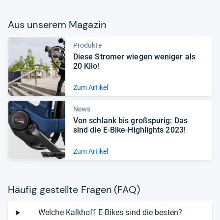
Aus unse­rem Maga­zin
Produkte
Diese Stro­mer wie­gen weni­ger als
20 Kilo!
Zum Artikel
News
Von schlank bis groß­spu­rig: Das
sind die E-​Bike-​High­lights 2023!
Zum Artikel
Häu­fig gestellte Fra­gen (FAQ)
Welche Kalkhoff E-Bikes sind die besten?