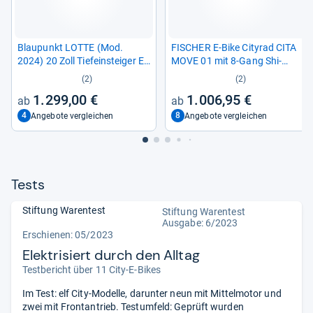
Blau­punkt LOTTE (Mod.
FISCHER E-​Bike City­rad CITA
2024) 20 Zoll Tiefein­stei­ger E-​
MOVE 01 mit 8-​Gang Shi­
Bike
mano Schal­tung
(2)
(2)
1.299,00 €
1.006,95 €
4
8
Angebote vergleichen
Angebote vergleichen
Tests
Stiftung Warentest
Stiftung Warentest
Ausgabe: 6/2023
Erschienen: 05/2023
Elektrisiert durch den Alltag
Testbericht über 11 City-E-Bikes
Im Test: elf City-Modelle, darunter neun mit Mittelmotor und
zwei mit Frontantrieb. Testumfeld: Geprüft wurden