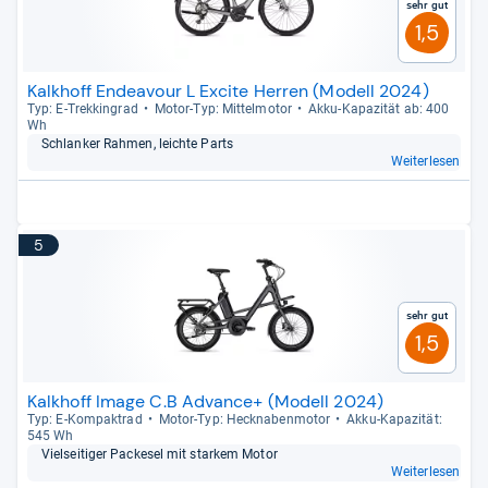
Sehr gut
1,5
Kalkhoff Endeavour L Excite Herren (Modell 2024)
Typ: E-​Trek­kin­grad
Motor-​Typ: Mit­tel­mo­tor
Akku-​Kapa­zi­tät ab: 400
Wh
Schlan­ker Rah­men, leichte Parts
Weiterlesen
5
Sehr gut
1,5
Kalkhoff Image C.B Advance+ (Modell 2024)
Typ: E-​Kom­pak­trad
Motor-​Typ: Heck­na­ben­mo­tor
Akku-​Kapa­zi­tät:
545 Wh
Viel­sei­ti­ger Packe­sel mit star­kem Motor
Weiterlesen