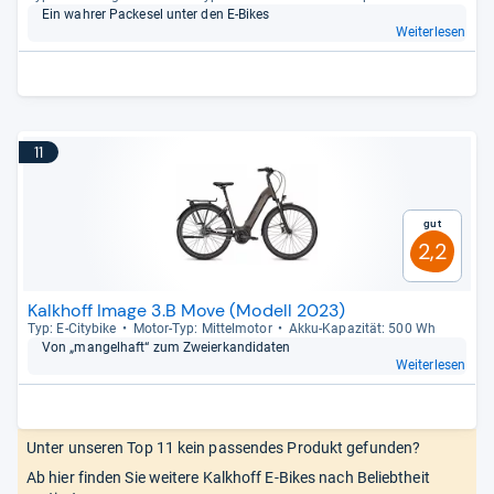
Ein wah­rer Packe­sel unter den E-​Bikes
Weiterlesen
11
Gut
2,2
Kalkhoff Image 3.B Move (Modell 2023)
Typ: E-​City­bike
Motor-​Typ: Mit­tel­mo­tor
Akku-​Kapa­zi­tät: 500 Wh
Von „man­gel­haft“ zum Zwei­er­kan­di­da­ten
Weiterlesen
Unter unseren Top 11 kein passendes Produkt gefunden?
Ab hier finden Sie weitere Kalkhoff E-Bikes nach Beliebtheit