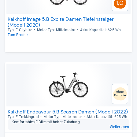
1,0
Kalkhoff Image 5.B Excite Damen Tiefeinsteiger
(Modell 2020)
Typ: E-​City­bike
Motor-​Typ: Mit­tel­mo­tor
Akku-​Kapa­zi­tät: 625 Wh
Zum Produkt
ohne
Endnote
Kalkhoff Endeavour 5.B Season Damen (Modell 2022)
Typ: E-​Trek­kin­grad
Motor-​Typ: Mit­tel­mo­tor
Akku-​Kapa­zi­tät: 625 Wh
Kom­for­ta­bles E-​Bike mit hoher Zula­dung
Weiterlesen