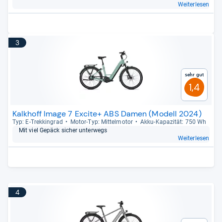
Weiterlesen
3
Sehr gut
1,4
Kalkhoff Image 7 Excite+ ABS Damen (Modell 2024)
Typ: E-​Trek­kin­grad
Motor-​Typ: Mit­tel­mo­tor
Akku-​Kapa­zi­tät: 750 Wh
Mit viel Gepäck sicher unter­wegs
Weiterlesen
4