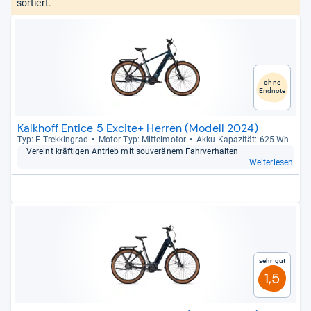
sortiert.
ohne
Endnote
Kalkhoff Entice 5 Excite+ Herren (Modell 2024)
Typ: E-​Trek­kin­grad
Motor-​Typ: Mit­tel­mo­tor
Akku-​Kapa­zi­tät: 625 Wh
Ver­eint kräf­ti­gen Antrieb mit sou­ve­rä­nem Fahr­ver­hal­ten
Weiterlesen
Sehr gut
1,5