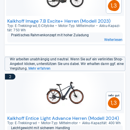
1,3
Kalkhoff Image 7.B Excite+ Herren (Modell 2023)
Typ: E-​Trek­kin­grad, E-​City­bike
Motor-​Typ: Mit­tel­mo­tor
Akku-​Kapa­zi­
tät: 750 Wh
Prak­ti­sches Rah­men­kon­zept mit hoher Zula­dung
Weiterlesen
Wir arbeiten unabhängig und neutral. Wenn Sie auf ein verlinktes Shop-
Angebot klicken, unterstützen Sie uns dabei. Wir erhalten dann ggf. eine
Vergütung.
Mehr erfahren
2
Sehr gut
1,3
Kalkhoff Entice Light Advance Herren (Modell 2024)
Typ: E-​Trek­kin­grad
Motor-​Typ: Mit­tel­mo­tor
Akku-​Kapa­zi­tät: 400 Wh
Leicht­ge­wicht mit siche­rem Hand­ling