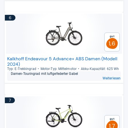
6
Gut
1,6
Kalkhoff Endeavour 5 Advance+ ABS Damen (Modell
2024)
Typ: E-​Trek­kin­grad
Motor-​Typ: Mit­tel­mo­tor
Akku-​Kapa­zi­tät: 625 Wh
Damen-​Tou­ringrad mit luft­ge­fe­der­ter Gabel
Weiterlesen
7
Gut
1,7