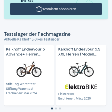
E-Bikes
Testalarm abonnieren
Test­sie­ger der Fach­ma­ga­zine
Aktuelle Kalkhoff E-Bikes Testsieger
Kalkhoff Endeavour 5
Kalkhoff Endeavour 5.S
Advance+ Herren
XXL Herren (Modell
(Modell 2024)
2020)
Stiftung Warentest
Stiftung Warentest
Erschienen: Mai 2024
ElektroBIKE
Erschienen: März 2020
E