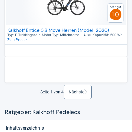
Sehr gut
1,0
Kalkhoff Entice 3.B Move Herren (Modell 2020)
Typ: E-​Trek­kin­grad
Motor-​Typ: Mit­tel­mo­tor
Akku-​Kapa­zi­tät: 500 Wh
Zum Produkt
Seite 1 von 4
Nächste
weiter
Ratgeber: Kalkhoff Pedelecs
Inhaltsverzeichnis