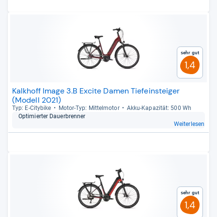
Sehr gut
1,4
Kalkhoff Image 3.B Excite Damen Tiefeinsteiger
(Modell 2021)
Typ: E-​City­bike
Motor-​Typ: Mit­tel­mo­tor
Akku-​Kapa­zi­tät: 500 Wh
Opti­mier­ter Dau­er­bren­ner
Weiterlesen
Sehr gut
1,4