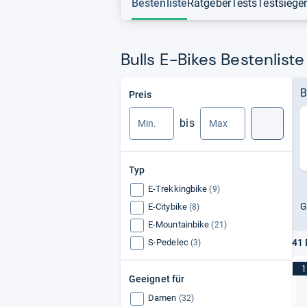
Bestenliste
Ratgeber
Tests
Testsiege
Bulls E-Bikes Bestenliste
Min.
Max.
B
Preis
bis
Suche
Typ
E-Trekkingbike
(9)
G
E-Citybike
(8)
E-Mountainbike
(21)
S-Pedelec
41 
(3)
1
Geeignet für
Damen
(32)