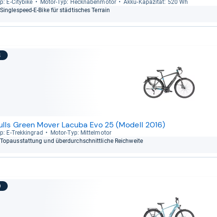
p: E-​City­bike
Motor-​Typ: Heck­na­ben­mo­tor
Akku-​Kapa­zi­tät: 520 Wh
Single­s­peed-​E-​Bike für städ­ti­sches Ter­rain
8
ulls Green Mover Lacuba Evo 25 (Modell 2016)
p: E-​Trek­kin­grad
Motor-​Typ: Mit­tel­mo­tor
Topaus­stat­tung und über­durch­schnitt­li­che Reich­weite
9