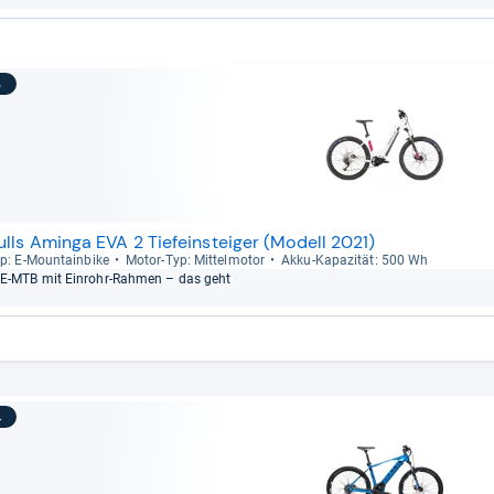
3
ulls Aminga EVA 2 Tiefeinsteiger (Modell 2021)
p: E-​Moun­tain­bike
Motor-​Typ: Mit­tel­mo­tor
Akku-​Kapa­zi­tät: 500 Wh
E-​MTB mit Ein­rohr-​Rah­men – das geht
4