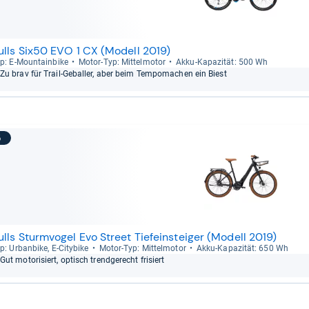
ulls Six50 EVO 1 CX (Modell 2019)
p: E-​Moun­tain­bike
Motor-​Typ: Mit­tel­mo­tor
Akku-​Kapa­zi­tät: 500 Wh
Zu brav für Trail-​Gebal­ler, aber beim Tem­po­ma­chen ein Biest
5
ulls Sturmvogel Evo Street Tiefeinsteiger (Modell 2019)
p: Urban­bike, E-​City­bike
Motor-​Typ: Mit­tel­mo­tor
Akku-​Kapa­zi­tät: 650 Wh
Gut moto­ri­siert, optisch trend­ge­recht fri­siert