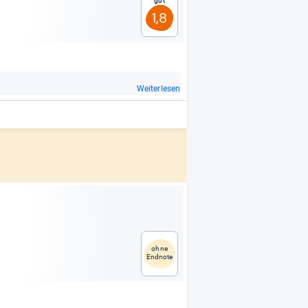
Gut
1,8
Weiterlesen
ohne
Endnote