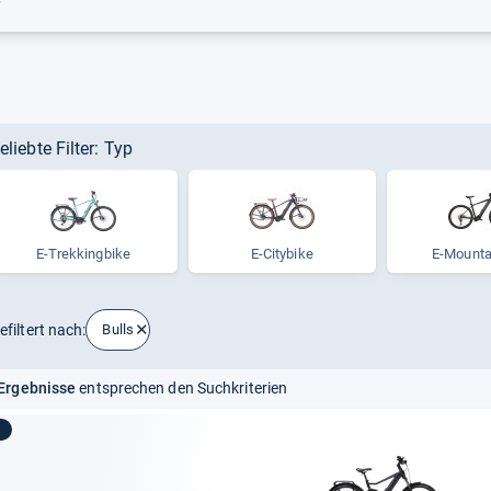
r
eliebte Filter: Typ
E-​Trek­king­bike
E-Citybike
E-​Moun­ta
efiltert nach:
Bulls
Ergebnisse
entsprechen den Suchkriterien