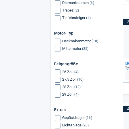
Kettler
(56)
Diamantrahmen
(6)
Pegasus
(41)
Trapez
(2)
Tiefeinsteiger
(4)
Motor-Typ
Hecknabenmotor
(10)
Mittelmotor
(25)
B
Felgengröße
Ty
26 Zoll
(4)
27,5 Zoll
(10)
28 Zoll
(12)
29 Zoll
(4)
Extras
Gepäckträger
(16)
Lichtanlage
(20)