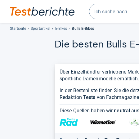
Geben
Sie
Startseite
Sportartikel
E-Bikes
Bulls E-Bikes
mindestens
Die bes­ten Bulls E-
drei
Zeichen
ein.
Vorschläge
erscheinen
Über Einzelhändler vertriebene Mark
automatisch
sportliche Damenmodelle erhältlich
und
In der Bestenliste finden Sie die de
lassen
Redaktion
Tests
sich
von Fachmagazin
mit
Diese Quellen haben wir
neutral
aus
den
Pfeiltasten
auswählen.