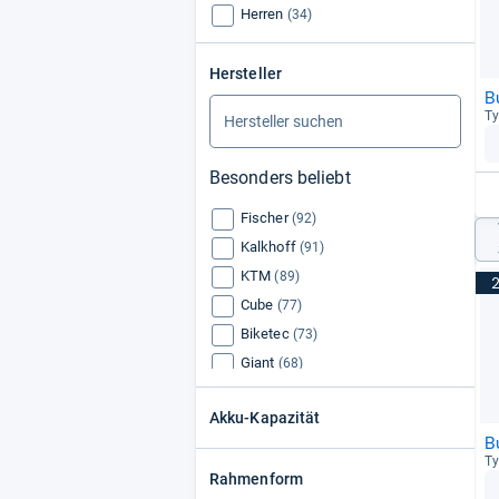
Herren
(34)
Hersteller
B
Ty
Besonders beliebt
Fischer
(92)
Kalkhoff
(91)
KTM
(89)
Cube
(77)
Biketec
(73)
Giant
(68)
Victoria
(63)
Akku-Kapazität
Riese und Müller
(62)
B
Bergamont
(62)
Ty
Rahmenform
Diamant
(58)