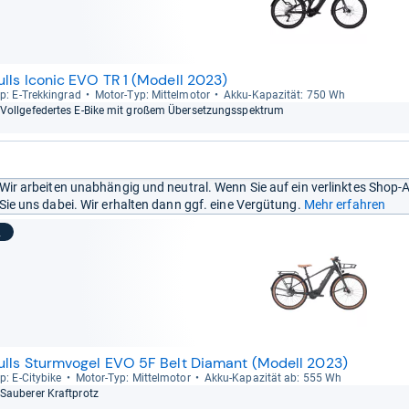
ulls Iconic EVO TR 1 (Modell 2023)
p: E-​Trek­kin­grad
Motor-​Typ: Mit­tel­mo­tor
Akku-​Kapa­zi­tät: 750 Wh
Voll­ge­fe­der­tes E-​Bike mit großem Über­set­zungs­spek­trum
Wir arbeiten unabhängig und neutral. Wenn Sie auf ein verlinktes Shop-
Sie uns dabei. Wir erhalten dann ggf. eine Vergütung.
Mehr erfahren
2
ulls Sturmvogel EVO 5F Belt Diamant (Modell 2023)
p: E-​City­bike
Motor-​Typ: Mit­tel­mo­tor
Akku-​Kapa­zi­tät ab: 555 Wh
Sau­be­rer Kraft­protz