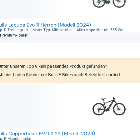
ulls Lacuba Evo 11 Herren (Modell 2024)
p: E-​Trek­kin­grad
Motor-​Typ: Mit­tel­mo­tor
Akku-​Kapa­zi­tät ab: 555 Wh
Pre­mium-​Tou­rer
Unter unseren Top 9 kein passendes Produkt gefunden?
b hier finden Sie weitere Bulls E-Bikes nach Beliebtheit sortiert.
ulls Copperhead EVO 2 29 (Modell 2023)
p: E-​Moun­tain­bike