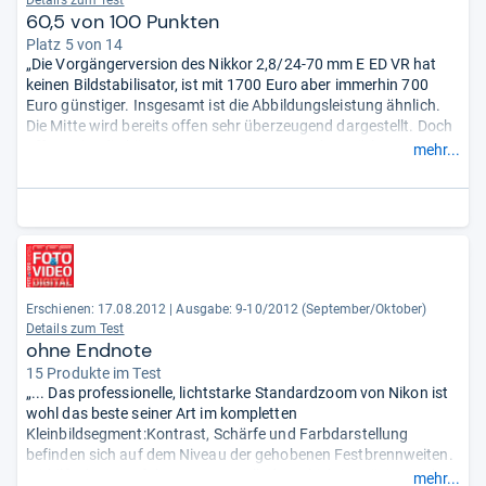
Details zum Test
60,5 von 100 Punkten
Platz 5 von 14
„Die Vorgängerversion des Nikkor 2,8/24-70 mm E ED VR hat
keinen Bildstabilisator, ist mit 1700 Euro aber immerhin 700
Euro günstiger. Insgesamt ist die Abbildungsleistung ähnlich.
Die Mitte wird bereits offen sehr überzeugend dargestellt. Doch
offen zeigt die kürzeste Brennweite erneut den stärksten
mehr...
Randabfall. Abblenden bringt am Bildrand über alle
Brennweiten ein Plus. ...“
Erschienen: 17.08.2012
|
Ausgabe: 9-10/2012 (September/Oktober)
Details zum Test
ohne Endnote
15 Produkte im Test
„... Das professionelle, lichtstarke Standardzoom von Nikon ist
wohl das beste seiner Art im kompletten
Kleinbildsegment:Kontrast, Schärfe und Farbdarstellung
befinden sich auf dem Niveau der gehobenen Festbrennweiten.
Mithilfe des Autofokusmotors stellt das Objektiv präzise und
mehr...