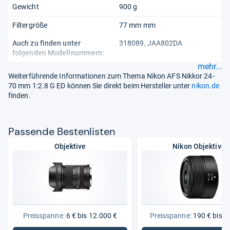
Gewicht
900 g
Filtergröße
77 mm mm
Auch zu finden unter
318089, JAA802DA
folgenden Modellnummern:
mehr...
Weiterführende Informationen zum Thema Nikon AFS Nikkor 24-
70 mm 1:2.8 G ED können Sie direkt beim Hersteller unter
nikon.de
finden.
Pas­sende Bes­ten­lis­ten
Objektive
Nikon Objektive
Preisspanne:
6 € bis 12.000 €
Preisspanne:
190 € bis 6