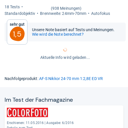
18 Tests
(938 Meinungen)
Stan­dar­d­ob­jek­tiv
Brenn­weite: 24mm-​70mm
Auto­fo­kus
Sehr gut
Unsere Note basiert auf Tests und Meinungen.
1,5
Wie wird die Note berechnet?
Aktuelle Info wird geladen...
Nachfolgeprodukt:
AF-S Nikkor 24-70 mm 1:2,8E ED VR
Im Test der Fach­ma­ga­zine
Erschienen: 11.05.2016
|
Ausgabe: 6/2016