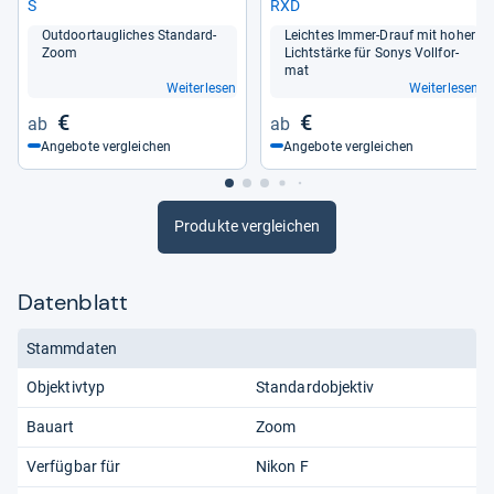
S
RXD
Out­doortaug­li­ches Stan­dard-​
Leich­tes Immer-​Drauf mit hoher
Zoom
Licht­stärke für Sonys Voll­for­
mat
Weiterlesen
Weiterlesen
€
€
Angebote vergleichen
Angebote vergleichen
Produkte vergleichen
Datenblatt
Stammdaten
Objektivtyp
Standardobjektiv
Bauart
Zoom
Verfügbar für
Nikon F