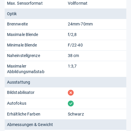
Max. Sensorformat
Vollformat
Optik
Brennweite
24mm-70mm
Maximale Blende
f/2,8
Minimale Blende
F/22-40
Naheinstellgrenze
38 cm
Maximaler
1:3,7
Abbildungsmaßstab
Ausstattung
fehlt
Bildstabilisator
vorhanden
Autofokus
Erhältliche Farben
Schwarz
Abmessungen & Gewicht