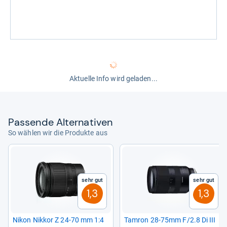
Aktuelle Info wird geladen...
Pas­sende Alter­na­ti­ven
So wählen wir die Produkte aus
Sehr gut
Sehr gut
1,3
1,3
Nikon Nik­kor Z 24-​70 mm 1:4
Tam­ron 28-​75mm F/2.8 Di III