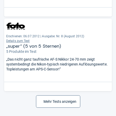
schnell scharf. Außerdem ist es für eine Zoomoptik äußerst
unempfindlich gegenüber Streulicht. ...“
Erschienen: 06.07.2012
|
Ausgabe: Nr. 8 (August 2012)
Details zum Test
„super“ (5 von 5 Sternen)
5 Produkte im Test
„Das nicht ganz taufrische AF-S Nikkor 24-70 mm zeigt
systembedingt die Nikon-typisch niedrigeren Auflösungswerte.
Topleistungen am APS-C-Sensor!“
Mehr Tests anzeigen