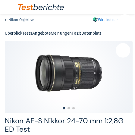
Nikon Objektive
Wir sind nachhaltig
Suc
Geben
Überblick
Tests
Angebote
Meinungen
Fazit
Datenblatt
Sie
mindest
drei
Zeichen
ein.
Vorschl
erschei
automat
und
lassen
sich
mit
den
Nikon AF-​S Nik­kor 24-​70 mm 1:2,8G
Pfeiltas
ED Test
auswähl