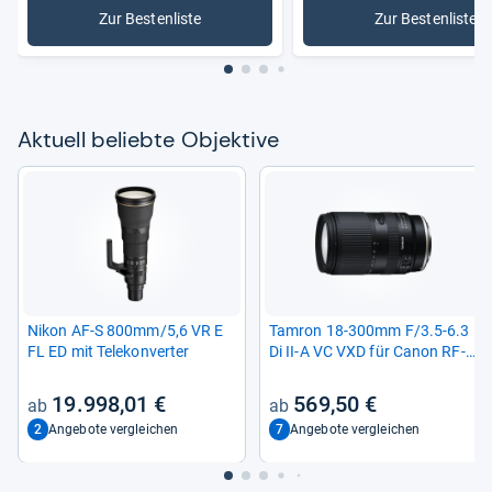
Zur Bestenliste
Zur Bestenliste
: Objektive
: Nikon Ob
Aktu­ell beliebte Objek­tive
Nikon AF-​S 800mm/5,6 VR E
Tam­ron 18-​300mm F/3.5-​6.3
FL ED mit Tele­kon­ver­ter
Di II-​A VC VXD für Canon RF-​
Mount
19.998,01 €
569,50 €
2
7
Angebote vergleichen
Angebote vergleichen