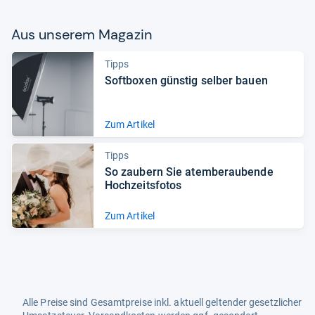
Aus unse­rem Maga­zin
Tipps
Soft­bo­xen güns­tig sel­ber bauen
Zum Artikel
Tipps
So zau­bern Sie atem­be­rau­bende
Hoch­zeits­fo­tos
Zum Artikel
Alle Preise sind Gesamtpreise inkl. aktuell geltender gesetzlicher