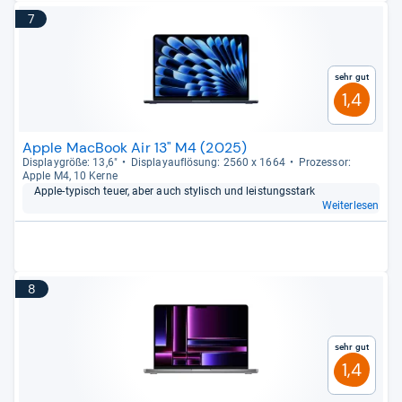
7
Sehr gut
1,4
Apple MacBook Air 13" M4 (2025)
Dis­play­größe: 13,6"
Dis­pla­yauf­lö­sung: 2560 x 1664
Pro­zes­sor:
Apple M4, 10 Kerne
Apple-​typisch teuer, aber auch sty­lisch und leis­tungs­stark
Weiterlesen
8
Sehr gut
1,4