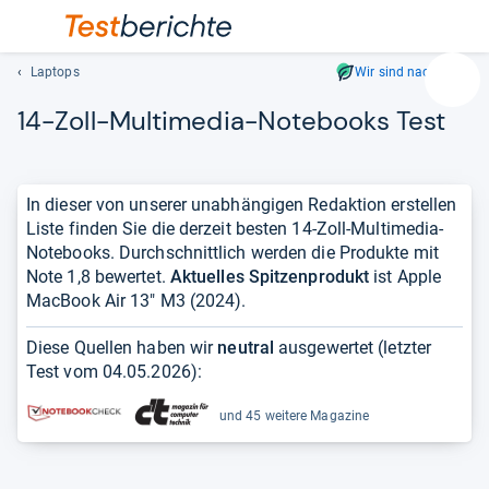
Laptops
Wir sind nachhaltig
Suc
14-​Zoll-​Mul­ti­me­dia-​Note­books Test
Geben
Sie
mindest
drei
In dieser von unserer unabhängigen Redaktion erstellen
Zeichen
Liste finden Sie die derzeit besten 14-Zoll-Multimedia-
ein.
Notebooks. Durchschnittlich werden die Produkte mit
Vorschl
Note 1,8 bewertet.
Aktuelles Spitzenprodukt
ist Apple
erschei
MacBook Air 13" M3 (2024).
automat
und
Diese Quellen haben wir
neutral
ausgewertet (letzter
lassen
Test vom
04.05.2026
):
sich
mit
und 45 weitere Magazine
den
Pfeiltas
auswähl