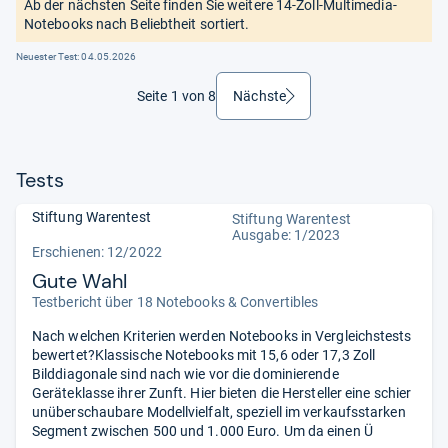
Ab der nächsten Seite finden Sie weitere 14-Zoll-Multimedia-
Notebooks nach Beliebtheit sortiert.
Neuester Test:
04.05.2026
Seite 1 von 8
Nächste
weiter
Tests
Stiftung Warentest
Stiftung Warentest
Ausgabe: 1/2023
Erschienen: 12/2022
Gute Wahl
Testbericht über 18 Notebooks & Convertibles
Nach welchen Kriterien werden Notebooks in Vergleichstests
bewertet?Klassische Notebooks mit 15,6 oder 17,3 Zoll
Bilddiagonale sind nach wie vor die dominierende
Geräteklasse ihrer Zunft. Hier bieten die Hersteller eine schier
unüberschaubare Modellvielfalt, speziell im verkaufsstarken
Segment zwischen 500 und 1.000 Euro. Um da einen Ü