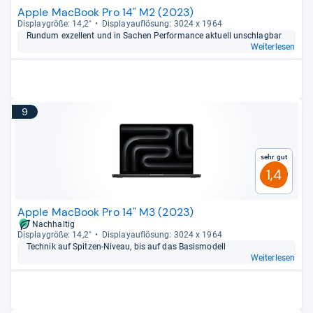
Apple MacBook Pro 14" M2 (2023)
Dis­play­größe: 14,2"
Dis­pla­yauf­lö­sung: 3024 x 1964
Rundum exzel­lent und in Sachen Per­for­mance aktu­ell unschlag­bar
Weiterlesen
9
Sehr gut
1,4
Apple MacBook Pro 14" M3 (2023)
Nachhaltig
Dis­play­größe: 14,2"
Dis­pla­yauf­lö­sung: 3024 x 1964
Tech­nik auf Spit­zen-​Niveau, bis auf das Basis­mo­dell
Weiterlesen