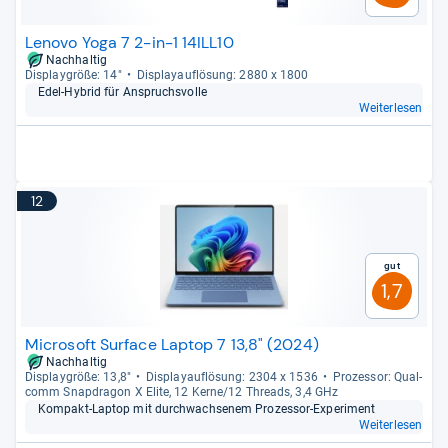
Lenovo Yoga 7 2-in-1 14ILL10
Nachhaltig
Dis­play­größe: 14"
Dis­pla­yauf­lö­sung: 2880 x 1800
Edel-​Hybrid für Anspruchs­volle
Weiterlesen
12
Gut
1,7
Microsoft Surface Laptop 7 13,8" (2024)
Nachhaltig
Dis­play­größe: 13,8"
Dis­pla­yauf­lö­sung: 2304 x 1536
Pro­zes­sor: Qual­
comm Snap­dra­gon X Elite, 12 Kerne/12 Threads, 3,4 GHz
Kom­pakt-​Lap­top mit durch­wach­se­nem Pro­zes­sor-​Expe­ri­ment
Weiterlesen