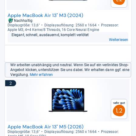
Apple MacBook Air 13" M3 (2024)
Nachhaltig
Dis­play­größe: 13,6"
Dis­pla­yauf­lö­sung: 2560 x 1664
Pro­zes­sor:
Apple M3, 4+4 Kerne/8 Threads, 16 Core Neural Engine
Ele­gant, schnell, aus­dau­ernd, kom­plett ver­lö­tet
Weiterlesen
Wir arbeiten unabhängig und neutral. Wenn Sie auf ein verlinktes Shop-
Angebot klicken, unterstützen Sie uns dabei. Wir erhalten dann ggf. eine
Vergütung.
Mehr erfahren
2
Sehr gut
1,2
Apple MacBook Air 13" M5 (2026)
Dis­play­größe: 13,6"
Dis­pla­yauf­lö­sung: 2560 x 1664
Pro­zes­sor: