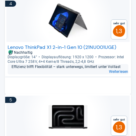
4
Sehr gut
1,3
Lenovo ThinkPad X1 2-in-1 Gen 10 (21NU001UGE)
Nachhaltig
Dis­play­größe: 14"
Dis­pla­yauf­lö­sung: 1920 x 1200
Pro­zes­sor: Intel
Core Ultra 7 258V, 4+4 Kerne/8 Threads, 2,2-​4,8 GHz
Effi­zi­enz trifft Fle­xi­bi­li­tät – stark unter­wegs, limi­tiert unter Voll­last
Weiterlesen
5
Sehr gut
1,3