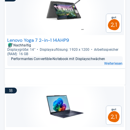
Gut
2,1
Lenovo Yoga 7 2-in-1 14AHP9
Nachhaltig
Dis­play­größe: 14"
Dis­pla­yauf­lö­sung: 1920 x 1200
Arbeitsspei­cher
(RAM): 16 GB
Per­for­man­tes Con­ver­ti­ble-​Note­book mit Dis­playschwä­chen
Weiterlesen
18
Gut
2,1