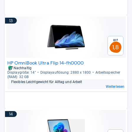
13
Gut
1,8
HP OmniBook Ultra Flip 14-fh0000
Nachhaltig
Dis­play­größe: 14"
Dis­pla­yauf­lö­sung: 2880 x 1800
Arbeitsspei­cher
(RAM): 32 GB
Fle­xibles Leicht­ge­wicht für All­tag und Arbeit
Weiterlesen
14