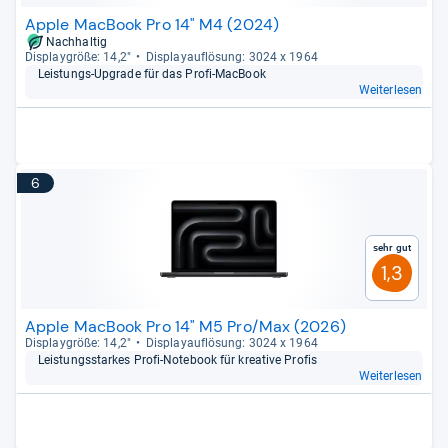
Apple MacBook Pro 14" M4 (2024)
Nachhaltig
Dis­play­größe: 14,2"
Dis­pla­yauf­lö­sung: 3024 x 1964
Leis­tungs-​Upgrade für das Profi-​Mac­Book
Weiterlesen
6
Sehr gut
1,3
Apple MacBook Pro 14" M5 Pro/Max (2026)
Dis­play­größe: 14,2"
Dis­pla­yauf­lö­sung: 3024 x 1964
Leis­tungs­star­kes Profi-​Note­book für krea­tive Pro­fis
Weiterlesen