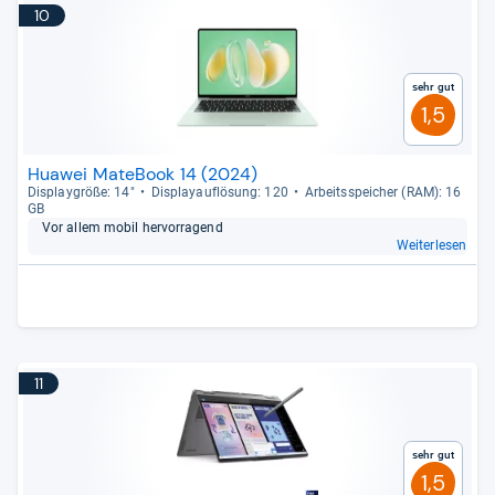
10
Sehr gut
1,5
Huawei MateBook 14 (2024)
Dis­play­größe: 14"
Dis­pla­yauf­lö­sung: 120
Arbeitsspei­cher (RAM): 16
GB
Vor allem mobil her­vor­ra­gend
Weiterlesen
11
Sehr gut
1,5