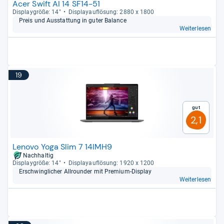
Acer Swift AI 14 SF14-51
Dis­play­größe: 14"
Dis­pla­yauf­lö­sung: 2880 x 1800
Preis und Aus­stat­tung in guter Balance
Weiterlesen
19
Gut
2,1
Lenovo Yoga Slim 7 14IMH9
Nachhaltig
Dis­play­größe: 14"
Dis­pla­yauf­lö­sung: 1920 x 1200
Erschwing­li­cher All­roun­der mit Pre­mium-​Dis­play
Weiterlesen