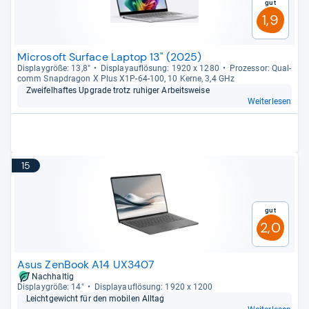
Gut
1,9
Microsoft Surface Laptop 13" (2025)
Dis­play­größe: 13,8"
Dis­pla­yauf­lö­sung: 1920 x 1280
Pro­zes­sor: Qual­
comm Snap­dra­gon X Plus X1P-​64-​100, 10 Kerne, 3,4 GHz
Zwei­fel­haf­tes Upgrade trotz ruhi­ger Arbeits­weise
Weiterlesen
15
Gut
2,0
Asus ZenBook A14 UX3407
Nachhaltig
Dis­play­größe: 14"
Dis­pla­yauf­lö­sung: 1920 x 1200
Leicht­ge­wicht für den mobi­len All­tag