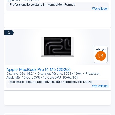
Apple M5, 10 Core CPU
Pro­fes­sio­nelle Leis­tung im kom­pak­ten For­mat
Weiterlesen
3
Sehr gut
1,3
Apple MacBook Pro 14 M5 (2025)
Dis­play­größe: 14,2"
Dis­pla­yauf­lö­sung: 3024 x 1964
Pro­zes­sor:
Apple M5 -​ 10 Core CPU /​ 10 Core GPU, 4C+6c/​10T
Maxi­male Leis­tung und Effi­zi­enz für anspruchs­volle Nut­zer
Weiterlesen