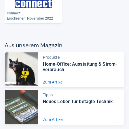
connect
Erschienen: November 2022
Aus unse­rem Maga­zin
Produkte
Home-​Office: Aus­stat­tung & Strom­
ver­brauch
Zum Artikel
Tipps
Neues Leben für betagte Tech­nik
Zum Artikel