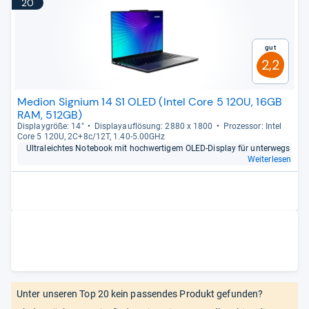
20
Gut
2,2
Medion Signium 14 S1 OLED (Intel Core 5 120U, 16GB
RAM, 512GB)
Dis­play­größe: 14"
Dis­pla­yauf­lö­sung: 2880 x 1800
Pro­zes­sor: Intel
Core 5 120U, 2C+8c/12T, 1.40-​5.00GHz
Ultra­leich­tes Note­book mit hoch­wer­ti­gem OLED-​Dis­play für unter­wegs
Weiterlesen
Unter unseren Top 20 kein passendes Produkt gefunden?