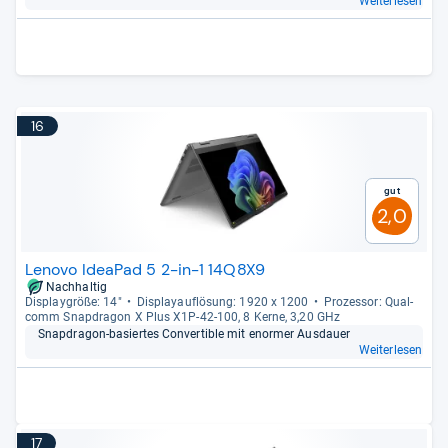
Weiterlesen
16
Gut
2,0
Lenovo IdeaPad 5 2-in-1 14Q8X9
Nachhaltig
Dis­play­größe: 14"
Dis­pla­yauf­lö­sung: 1920 x 1200
Pro­zes­sor: Qual­
comm Snap­dra­gon X Plus X1P-​42-​100, 8 Kerne, 3,20 GHz
Snap­dra­gon-​basier­tes Con­ver­ti­ble mit enor­mer Aus­dauer
Weiterlesen
17