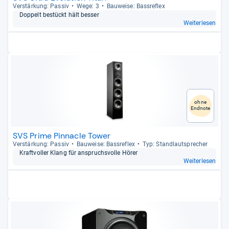
Ver­stär­kung: Pas­siv
Wege: 3
Bau­weise: Bass­re­flex
Dop­pelt bestückt hält bes­ser
Weiterlesen
ohne
Endnote
SVS Prime Pinnacle Tower
Ver­stär­kung: Pas­siv
Bau­weise: Bass­re­flex
Typ: Stand­laut­spre­cher
Kraft­vol­ler Klang für anspruchs­volle Hörer
Weiterlesen