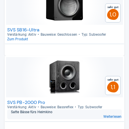
Sehr gut
1,0
SVS SB16-Ultra
Ver­stär­kung: Aktiv
Bau­weise: Geschlos­sen
Typ: Sub­woofer
Zum Produkt
Sehr gut
1,1
SVS PB-2000 Pro
Ver­stär­kung: Aktiv
Bau­weise: Bass­re­flex
Typ: Sub­woofer
Satte Bässe fürs Heim­kino
Weiterlesen