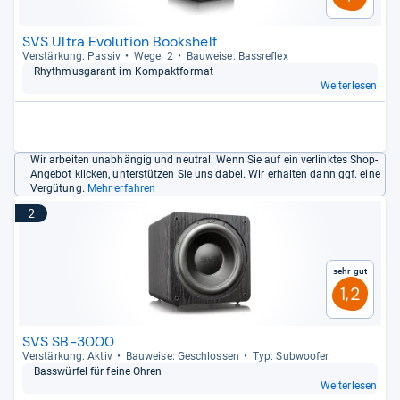
SVS Ultra Evolution Bookshelf
Ver­stär­kung: Pas­siv
Wege: 2
Bau­weise: Bass­re­flex
Rhyth­mus­ga­rant im Kom­pakt­for­mat
Weiterlesen
Wir arbeiten unabhängig und neutral. Wenn Sie auf ein verlinktes Shop-
Angebot klicken, unterstützen Sie uns dabei. Wir erhalten dann ggf. eine
Vergütung.
Mehr erfahren
2
Sehr gut
1,2
SVS SB-3000
Ver­stär­kung: Aktiv
Bau­weise: Geschlos­sen
Typ: Sub­woofer
Bass­wür­fel für feine Ohren
Weiterlesen