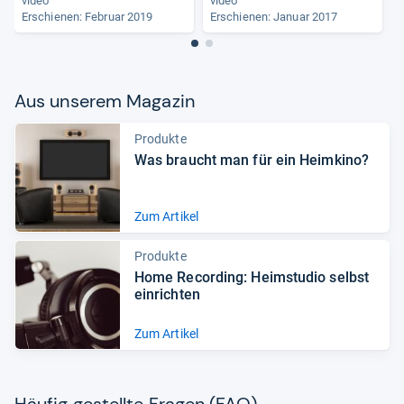
video
video
Erschienen: Februar 2019
Erschienen: Januar 2017
Aus unse­rem Maga­zin
Produkte
Was braucht man für ein Heim­kino?
Zum Artikel
Produkte
Home Recor­ding: Heim­stu­dio selbst
ein­rich­ten
Zum Artikel