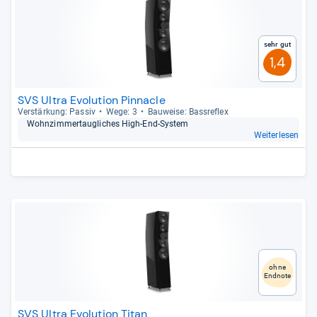
Sehr gut
1,4
SVS Ultra Evolution Pinnacle
Ver­stär­kung: Pas­siv
Wege: 3
Bau­weise: Bass­re­flex
Wohn­zim­mer­taug­li­ches High-​End-​Sys­tem
Weiterlesen
ohne
Endnote
SVS Ultra Evolution Titan