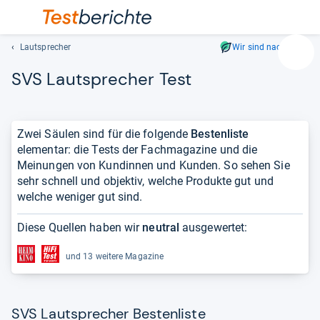
Lautsprecher
Wir sind nachhaltig
Suc
SVS Laut­spre­cher Test
Geben
Sie
mindest
drei
Zwei Säulen sind für die folgende
Bestenliste
Zeichen
elementar: die Tests der Fachmagazine und die
ein.
Meinungen von Kundinnen und Kunden. So sehen Sie
Vorschl
sehr schnell und objektiv, welche Produkte gut und
erschei
welche weniger gut sind.
automat
und
Diese Quellen haben wir
neutral
ausgewertet:
lassen
sich
und 13 weitere Magazine
mit
den
Pfeiltas
SVS Lautsprecher Bestenliste
auswähl