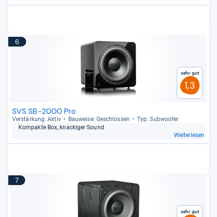
6
Sehr gut
1,3
SVS SB-2000 Pro
Ver­stär­kung: Aktiv
Bau­weise: Geschlos­sen
Typ: Sub­woofer
Kom­pakte Box, knacki­ger Sound
Weiterlesen
7
Sehr gut