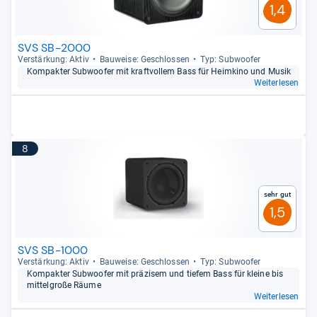
1,4
SVS SB-2000
Ver­stär­kung: Aktiv
Bau­weise: Geschlos­sen
Typ: Sub­woofer
Kom­pak­ter Sub­woofer mit kraft­vol­lem Bass für Heim­kino und Musik
Weiterlesen
8
Sehr gut
1,5
SVS SB-1000
Ver­stär­kung: Aktiv
Bau­weise: Geschlos­sen
Typ: Sub­woofer
Kom­pak­ter Sub­woofer mit prä­zi­sem und tie­fem Bass für kleine bis
mit­tel­große Räume
Weiterlesen