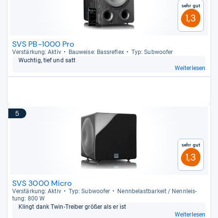
Sehr gut
1,3
SVS PB-1000 Pro
Ver­stär­kung: Aktiv
Bau­weise: Bass­re­flex
Typ: Sub­woofer
Wuch­tig, tief und satt
Weiterlesen
5
Sehr gut
1,3
SVS 3000 Micro
Ver­stär­kung: Aktiv
Typ: Sub­woofer
Nenn­be­last­bar­keit / Nenn­leis­
tung: 800 W
Klingt dank Twin-​Trei­ber grö­ßer als er ist
Weiterlesen