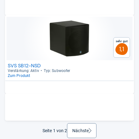
Sehr gut
1,1
SVS SB12-NSD
Ver­stär­kung: Aktiv
Typ: Sub­woofer
Zum Produkt
Seite 1 von 2
Nächste
weiter