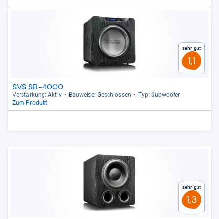
Sehr gut
1,1
SVS SB-4000
Ver­stär­kung: Aktiv
Bau­weise: Geschlos­sen
Typ: Sub­woofer
Zum Produkt
Sehr gut
1,3