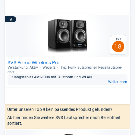
9
Gut
1,8
SVS Prime Wireless Pro
Ver­stär­kung: Aktiv
Wege: 2
Typ: Fun­klaut­spre­cher, Regal­laut­spre­
cher
Klang­star­kes Aktiv-​Duo mit Blue­tooth und WLAN
Weiterlesen
Unter unseren Top 9 kein passendes Produkt gefunden?
Ab hier finden Sie weitere SVS Lautsprecher nach Beliebtheit
sortiert.