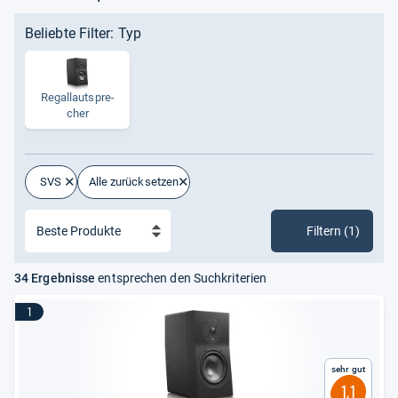
Beliebte Filter: Typ
Regal­laut­spre­
cher
SVS
Alle zurücksetzen
Filtern (1)
34 Ergebnisse
entsprechen den Suchkriterien
1
Sehr gut
1,1