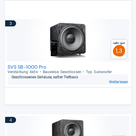
3
Sehr gut
1,3
SVS SB-1000 Pro
Ver­stär­kung: Aktiv
Bau­weise: Geschlos­sen
Typ: Sub­woofer
Geschlos­se­nes Gehäuse, sat­ter Tief­bass
Weiterlesen
4