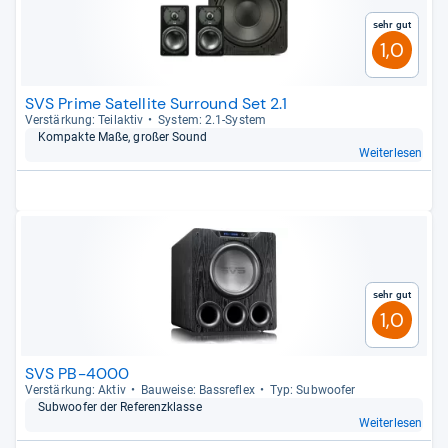
Sehr gut
1,0
SVS Prime Satellite Surround Set 2.1
Ver­stär­kung: Teilak­tiv
Sys­tem: 2.1-​Sys­tem
Kom­pakte Maße, großer Sound
Weiterlesen
Sehr gut
1,0
SVS PB-4000
Ver­stär­kung: Aktiv
Bau­weise: Bass­re­flex
Typ: Sub­woofer
Sub­woofer der Refe­renz­klasse
Weiterlesen