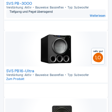
SVS PB-3000
Ver­stär­kung: Aktiv
Bau­weise: Bass­re­flex
Typ: Sub­woofer
Tief­gang und Pegel über­ra­gend
Weiterlesen
Sehr gut
1,0
SVS PB16-Ultra
Ver­stär­kung: Aktiv
Bau­weise: Bass­re­flex
Typ: Sub­woofer
Zum Produkt