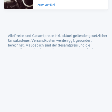
Zum Artikel
Alle Preise sind Gesamtpreise inkl. aktuell geltender gesetzlicher
Umsatzsteuer. Versandkosten werden ggf. gesondert
berechnet. Maßgeblich sind der Gesamtpreis und die
Versandkosten, die der jeweilige Shop zum Zeitpunkt des
Kaufes anbietet.
Mehr Infos dazu in unseren FAQs
Newsletter
Neutrale Ratgeber – hilfreich für Ihre
Produktwahl
Gut getestete Produkte – passend zur
Jahreszeit