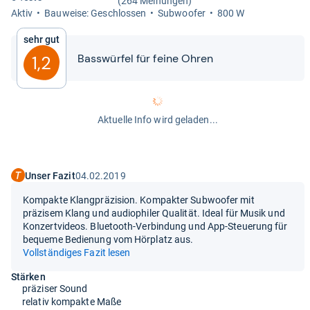
(264 Meinungen)
Aktiv
Bau­weise: Geschlos­sen
Sub­woofer
800 W
Sehr gut
Bass­wür­fel für feine Ohren
1,2
Aktuelle Info wird geladen...
Unser Fazit
04.02.2019
Kompakte Klangpräzision. Kompakter Subwoofer mit
präzisem Klang und audiophiler Qualität. Ideal für Musik und
Konzertvideos. Bluetooth-Verbindung und App-Steuerung für
bequeme Bedienung vom Hörplatz aus.
Vollständiges Fazit lesen
Stärken
präziser Sound
relativ kompakte Maße