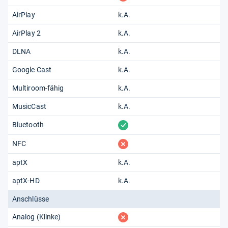
AirPlay
k.A.
AirPlay 2
k.A.
DLNA
k.A.
Google Cast
k.A.
Multiroom-fähig
k.A.
MusicCast
k.A.
vorhanden
Bluetooth
fehlt
NFC
aptX
k.A.
aptX-HD
k.A.
Anschlüsse
fehlt
Analog (Klinke)