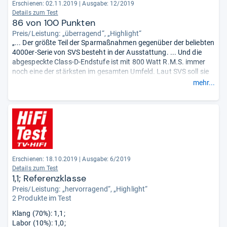
Erschienen: 02.11.2019
|
Ausgabe: 12/2019
Details zum Test
86 von 100 Punkten
Preis/Leistung: „überragend“, „Highlight“
„... Der größte Teil der Sparmaßnahmen gegenüber der beliebten
4000er-Serie von SVS besteht in der Ausstattung. ... Und die
abgespeckte Class-D-Endstufe ist mit 800 Watt R.M.S. immer
noch eine der stärksten im gesamten Umfeld. Laut SVS soll sie
sogar 2500 Watt bei Impulsen lockermachen. Der exklusive 13-
mehr...
Zoll-Treiber ist ebenfalls eine Wucht, weshalb die tiefe, knackige
und saubere Performance schlicht beeindruckt.“
Erschienen: 18.10.2019
|
Ausgabe: 6/2019
Details zum Test
1,1; Referenzklasse
Preis/Leistung: „hervorragend“, „Highlight“
2 Produkte im Test
Klang (70%): 1,1;
Labor (10%): 1,0;