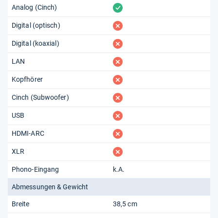
vorhanden
Analog (Cinch)
fehlt
Digital (optisch)
fehlt
Digital (koaxial)
fehlt
LAN
fehlt
Kopfhörer
fehlt
Cinch (Subwoofer)
fehlt
USB
fehlt
HDMI-ARC
fehlt
XLR
Phono-Eingang
k.A.
Abmessungen & Gewicht
Breite
38,5 cm