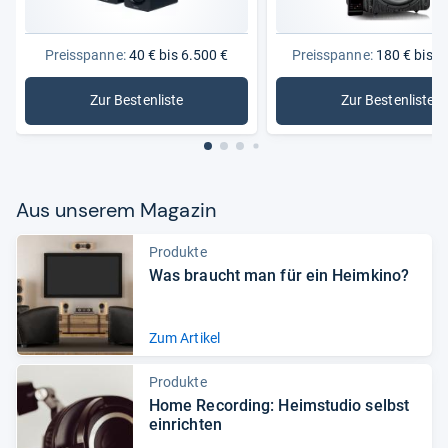
Preisspanne:
40 € bis 6.500 €
Preisspanne:
180 € bis 2
Zur Bestenliste
Zur Bestenliste
: Lautsprecher
: Aktive 
Aus unse­rem Maga­zin
Produkte
Was braucht man für ein Heim­kino?
Zum Artikel
Produkte
Home Recor­ding: Heim­stu­dio selbst
ein­rich­ten