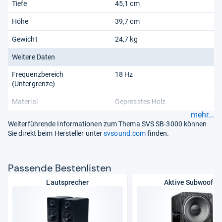
Tiefe
45,1 cm
Höhe
39,7 cm
Gewicht
24,7 kg
Weitere Daten
Frequenzbereich
18 Hz
(Untergrenze)
Material
Gepresstes Holz
mehr...
Weiterführende Informationen zum Thema SVS SB-3000 können
Sie direkt beim Hersteller unter
svsound.com
finden.
Pas­sende Bes­ten­lis­ten
Lautsprecher
Aktive Subwoofer