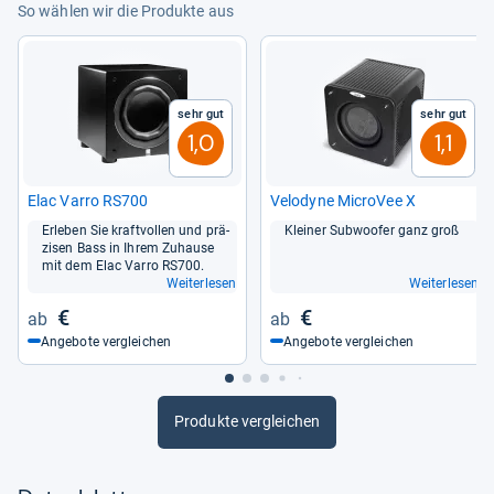
So wählen wir die Produkte aus
Sehr gut
Sehr gut
1,0
1,1
Elac Varro RS700
Velo­dyne Micro­Vee X
Erle­ben Sie kraft­vol­len und prä­
Klei­ner Sub­woofer ganz groß
zi­sen Bass in Ihrem Zuhause
mit dem Elac Varro RS700.
Weiterlesen
Weiterlesen
€
€
Angebote vergleichen
Angebote vergleichen
Produkte vergleichen