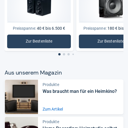
Preisspanne:
40 € bis 6.500 €
Preisspanne:
180 € bis 2
Zur Bestenliste
Zur Bestenliste
: Lautsprecher
: Aktive 
Aus unse­rem Maga­zin
Produkte
Was braucht man für ein Heim­kino?
Zum Artikel
Produkte