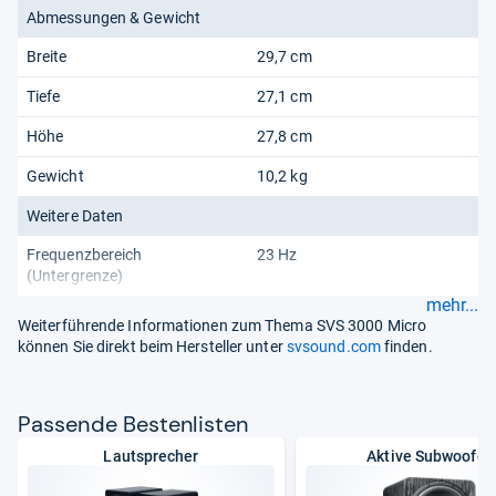
Abmessungen & Gewicht
Breite
29,7 cm
Tiefe
27,1 cm
Höhe
27,8 cm
Gewicht
10,2 kg
Weitere Daten
Frequenzbereich
23 Hz
(Untergrenze)
mehr...
Weiterführende Informationen zum Thema SVS 3000 Micro
können Sie direkt beim Hersteller unter
svsound.com
finden.
Pas­sende Bes­ten­lis­ten
Lautsprecher
Aktive Subwoofer