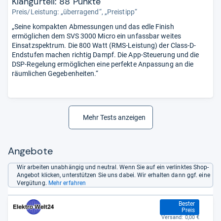
Klangurteil: 88 Punkte
Preis/Leistung: „überragend“, „Preistipp“
„Seine kompakten Abmessungen und das edle Finish
ermöglichen dem SVS 3000 Micro ein unfassbar weites
Einsatzspektrum. Die 800 Watt (RMS-Leistung) der Class-D-
Endstufen machen richtig Dampf. Die App-Steuerung und die
DSP-Regelung ermöglichen eine perfekte Anpassung an die
räumlichen Gegebenheiten.“
Mehr Tests anzeigen
Angebote
Wir arbeiten unabhängig und neutral. Wenn Sie auf ein verlinktes Shop-
Angebot klicken, unterstützen Sie uns dabei. Wir erhalten dann ggf. eine
Vergütung.
Mehr erfahren
949,00 €
Bester
Preis
Versand:
0,00 €