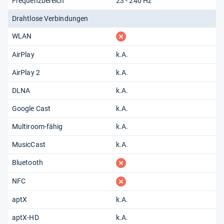
Frequenzbereich
23 - 240 Hz
Drahtlose Verbindungen
fehlt
WLAN
AirPlay
k.A.
AirPlay 2
k.A.
DLNA
k.A.
Google Cast
k.A.
Multiroom-fähig
k.A.
MusicCast
k.A.
fehlt
Bluetooth
fehlt
NFC
aptX
k.A.
aptX-HD
k.A.