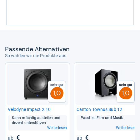
Pas­sende Alter­na­ti­ven
So wählen wir die Produkte aus
Sehr gut
Sehr gut
1,0
1,0
Velo­dyne Impact X 10
Can­ton Tow­nus Sub 12
Kann mäch­tig aus­tei­len und
Passt zu Film und Musik
dezent unter­stüt­zen
Weiterlesen
Weiterlesen
€
€