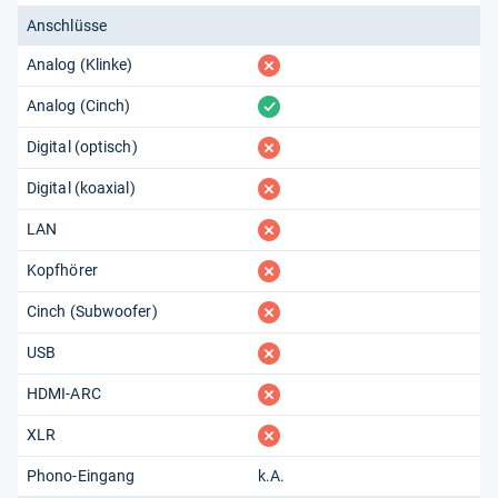
Anschlüsse
fehlt
Analog (Klinke)
vorhanden
Analog (Cinch)
fehlt
Digital (optisch)
fehlt
Digital (koaxial)
fehlt
LAN
fehlt
Kopfhörer
fehlt
Cinch (Subwoofer)
fehlt
USB
fehlt
HDMI-ARC
fehlt
XLR
Phono-Eingang
k.A.