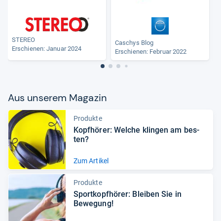
STEREO
Caschys Blog
Erschienen: Januar 2024
Erschienen: Februar 2022
Aus unse­rem Maga­zin
Produkte
Kopf­hö­rer: Wel­che klin­gen am bes­
ten?
Zum Artikel
Produkte
Sport­kopf­hö­rer: Blei­ben Sie in
Bewe­gung!