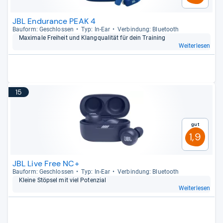
JBL Endurance PEAK 4
Bau­form: Geschlos­sen
Typ: In-​Ear
Ver­bin­dung: Blue­tooth
Maxi­male Frei­heit und Klang­qua­li­tät für dein Trai­ning
Weiterlesen
15
Gut
1,9
JBL Live Free NC+
Bau­form: Geschlos­sen
Typ: In-​Ear
Ver­bin­dung: Blue­tooth
Kleine Stöp­sel mit viel Poten­zial
Weiterlesen