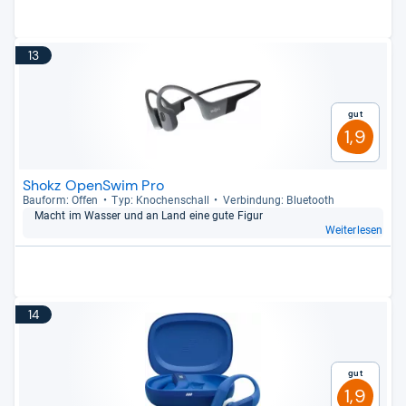
13
Gut
1,9
Shokz OpenSwim Pro
Bau­form: Offen
Typ: Kno­chen­schall
Ver­bin­dung: Blue­tooth
Macht im Was­ser und an Land eine gute Figur
Weiterlesen
14
Gut
1,9