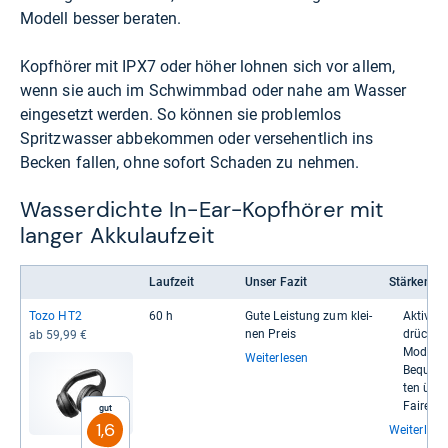
Modell besser beraten.
Kopfhörer mit IPX7 oder höher lohnen sich vor allem,
wenn sie auch im Schwimmbad oder nahe am Wasser
eingesetzt werden. So können sie problemlos
Spritzwasser abbekommen oder versehentlich ins
Becken fallen, ohne sofort Schaden zu nehmen.
Wasserdichte In-Ear-Kopfhörer mit
langer Akkulaufzeit
Laufzeit
Unser Fazit
Stärken
Tozo HT2
60 h
Gute Leis­tung zum klei­
Aktive G
nen Preis
drückung
ab 59,99 €
Modi
Weiterlesen
Bequeme 
ten übe
Fai­rer P
Gut
1,6
Weiterlese