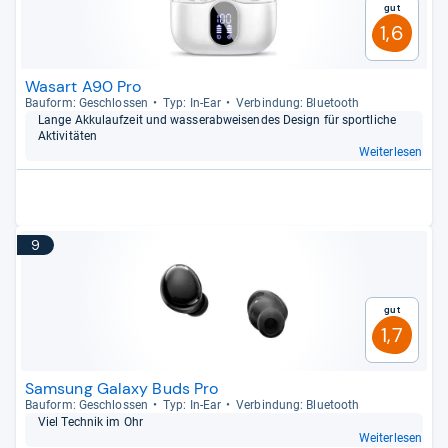
Gut
1,6
Wasart A90 Pro
Bau­form: Geschlos­sen
Typ: In-​Ear
Ver­bin­dung: Blue­tooth
Lange Akku­lauf­zeit und was­ser­ab­wei­sen­des Design für sport­li­che
Akti­vi­tä­ten
Weiterlesen
9
Gut
1,7
Samsung Galaxy Buds Pro
Bau­form: Geschlos­sen
Typ: In-​Ear
Ver­bin­dung: Blue­tooth
Viel Tech­nik im Ohr
Weiterlesen