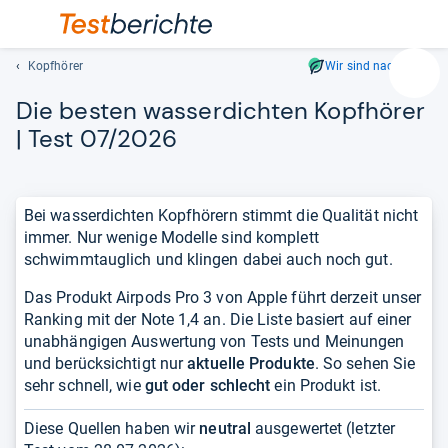
Kopfhörer
Wir sind nachhaltig
Suc
Die bes­ten was­ser­dich­ten Kopf­hö­rer
Geben
Sie
| Test 07/2026
mindest
drei
Zeichen
Bei wasserdichten Kopfhörern stimmt die Qualität nicht
ein.
immer. Nur wenige Modelle sind komplett
Vorschl
schwimmtauglich und klingen dabei auch noch gut.
erschei
automat
Das Produkt Airpods Pro 3 von Apple führt derzeit unser
und
Ranking mit der Note 1,4 an. Die Liste basiert auf einer
lassen
unabhängigen Auswertung von Tests und Meinungen
sich
und berücksichtigt nur
aktuelle Produkte
. So sehen Sie
mit
sehr schnell, wie
gut oder schlecht
ein Produkt ist.
den
Pfeiltas
Diese Quellen haben wir
neutral
ausgewertet (letzter
auswähl