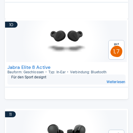
10
Gut
1,7
Jabra Elite 8 Active
Bau­form: Geschlos­sen
Typ: In-​Ear
Ver­bin­dung: Blue­tooth
Für den Sport desi­gnt
Weiterlesen
11