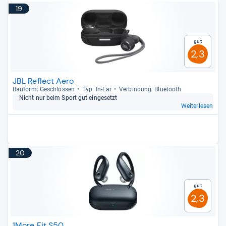
19
Gut
2,3
JBL Reflect Aero
Bau­form: Geschlos­sen
Typ: In-​Ear
Ver­bin­dung: Blue­tooth
Nicht nur beim Sport gut ein­ge­setzt
Weiterlesen
20
Gut
2,3
1More Fit S50