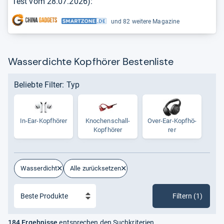
Test vom
28.07.2026
):
und 82 weitere Magazine
Wasserdichte Kopfhörer Bestenliste
Beliebte Filter: Typ
In-​Ear-​Kopf­hö­rer
Kno­chen­schall-​
Over-​Ear-​Kopf­hö­
Kopf­hö­rer
rer
Wasserdicht
Alle zurücksetzen
Filtern (1)
184 Ergebnisse
entsprechen den Suchkriterien