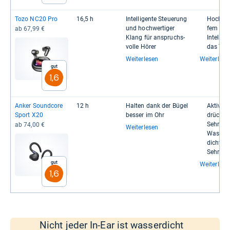
Tozo NC20 Pro
16,5 h
Intel­li­gente Steue­rung
Hoch­wer­
und hoch­wer­ti­ger
fem Bas
ab 67,99 €
Klang für anspruchs­
Intel­li­
volle Hörer
das Touc
Weiterlesen
Weiterlese
Gut
1,6
Anker Sound­core
12 h
Hal­ten dank der Bügel
Aktive G
Sport X20
bes­ser im Ohr
drücku
Sehr lan
ab 74,00 €
Weiterlesen
Was­ser­
dicht
Sehr gu
Gut
Weiterlese
1,6
Nicht jeder In-Ear ist wasserdicht