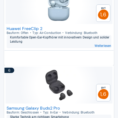
Gut
1,6
Huawei FreeClip 2
Bau­form: Offen
Typ: Air-​Con­duc­tion
Ver­bin­dung: Blue­tooth
Kom­for­ta­ble Open-​Ear-​Kopf­hö­rer mit inno­va­ti­vem Design und soli­der
Leis­tung
Weiterlesen
6
Gut
1,6
Samsung Galaxy Buds2 Pro
Bau­form: Geschlos­sen
Typ: In-​Ear
Ver­bin­dung: Blue­tooth
Starke Tech­nik am rich­ti­gen Smart­phone