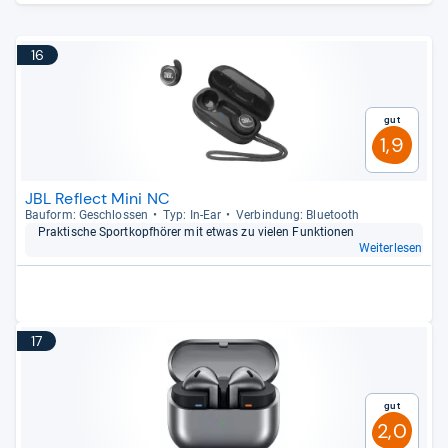
16
Gut
1,9
JBL Reflect Mini NC
Bau­form: Geschlos­sen
Typ: In-​Ear
Ver­bin­dung: Blue­tooth
Prak­ti­sche Sport­kopf­hö­rer mit etwas zu vie­len Funk­tio­nen
Weiterlesen
17
Gut
2,0