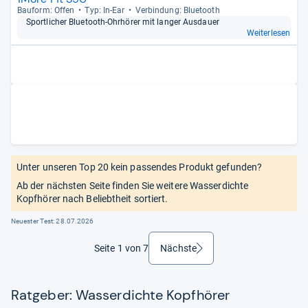
Bau­form: Offen
Typ: In-​Ear
Ver­bin­dung: Blue­tooth
Sport­li­cher Blue­tooth-​Ohr­hö­rer mit lan­ger Aus­dauer
Weiterlesen
Unter unseren Top 20 kein passendes Produkt gefunden?
Ab der nächsten Seite finden Sie weitere Wasserdichte
Kopfhörer nach Beliebtheit sortiert.
Neuester Test:
28.07.2026
Seite 1 von 7
Nächste
weiter
Ratgeber: Wasserdichte Kopfhörer