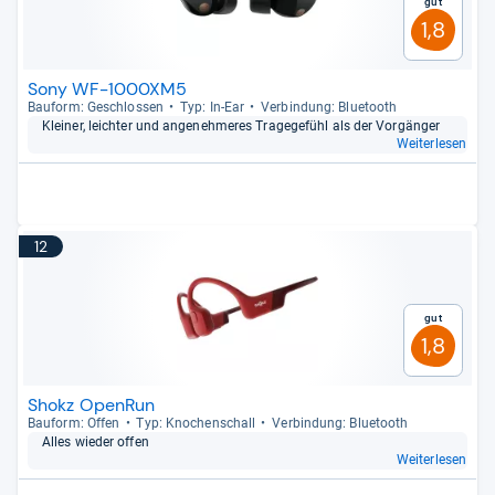
Gut
1,8
Sony WF-1000XM5
Bau­form: Geschlos­sen
Typ: In-​Ear
Ver­bin­dung: Blue­tooth
Klei­ner, leich­ter und ange­neh­me­res Tra­ge­ge­fühl als der Vor­gän­ger
Weiterlesen
12
Gut
1,8
Shokz OpenRun
Bau­form: Offen
Typ: Kno­chen­schall
Ver­bin­dung: Blue­tooth
Alles wie­der offen
Weiterlesen