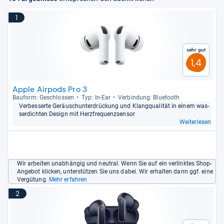
1
Sehr gut
1,4
Apple Airpods Pro 3
Bau­form: Geschlos­sen
Typ: In-​Ear
Ver­bin­dung: Blue­tooth
Ver­bes­serte Geräusch­un­ter­drückung und Klang­qua­li­tät in einem was­
ser­dich­ten Design mit Herz­fre­quenz­sen­sor
Weiterlesen
Wir arbeiten unabhängig und neutral. Wenn Sie auf ein verlinktes Shop-
Angebot klicken, unterstützen Sie uns dabei. Wir erhalten dann ggf. eine
Vergütung.
Mehr erfahren
2