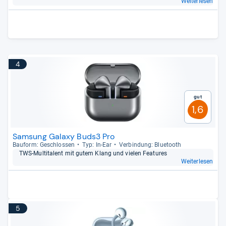
Weiterlesen
4
Gut
1,6
Samsung Galaxy Buds3 Pro
Bau­form: Geschlos­sen
Typ: In-​Ear
Ver­bin­dung: Blue­tooth
TWS-​Mul­ti­ta­lent mit gutem Klang und vie­len Fea­tu­res
Weiterlesen
5