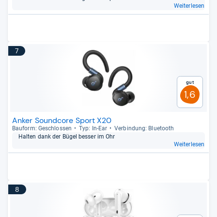
Weiterlesen
7
Gut
1,6
Anker Soundcore Sport X20
Bau­form: Geschlos­sen
Typ: In-​Ear
Ver­bin­dung: Blue­tooth
Hal­ten dank der Bügel bes­ser im Ohr
Weiterlesen
8