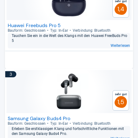
Sehr gut
1,4
Huawei Freebuds Pro 5
Bau­form: Geschlos­sen
Typ: In-​Ear
Ver­bin­dung: Blue­tooth
Tau­chen Sie ein in die Welt des Klangs mit den Hua­wei Free­Buds Pro
5
Weiterlesen
3
Sehr gut
1,5
Samsung Galaxy Buds4 Pro
Bau­form: Geschlos­sen
Typ: In-​Ear
Ver­bin­dung: Blue­tooth
Erle­ben Sie erst­klas­si­gen Klang und fort­schritt­li­che Funk­tio­nen mit
den Sam­sung Galaxy Buds4 Pro.