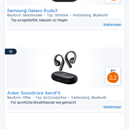
Samsung Galaxy Buds3
Bau­form: Geschlos­sen
Typ: Ohr­hö­rer
Ver­bin­dung: Blue­tooth
Top aus­ge­stat­tet, bequem zu tra­gen
Weiterlesen
18
Gut
2,2
Anker Soundcore AeroFit
Bau­form: Offen
Typ: Air-​Con­duc­tion
Ver­bin­dung: Blue­tooth
Für sport­li­che Musik­freunde wie gemacht
Weiterlesen