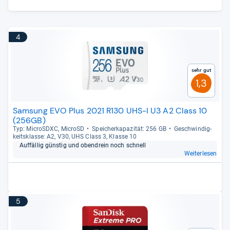
4
Sehr gut
1,3
Samsung EVO Plus 2021 R130 UHS-I U3 A2 Class 10
(256GB)
Typ: MicroS­DXC, MicroSD
Spei­cher­ka­pa­zi­tät: 256 GB
Geschwin­dig­
keits­klasse: A2, V30, UHS Class 3, Klasse 10
Auf­fäl­lig güns­tig und oben­drein noch schnell
Weiterlesen
5