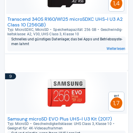
1,4
Transcend 340S R160/W125 microSDXC UHS-I U3 A2
Class 10 (256GB)
Typ: MicroS­DXC, MicroSD
Spei­cher­ka­pa­zi­tät: 256 GB
Geschwin­dig­
keits­klasse: A2, V30, UHS Class 3, Klasse 10
Schnel­les und güns­ti­ges Daten­la­ger, das bei Apps und Betriebs­sys­te­
men lahmt
Weiterlesen
9
Gut
1,7
Samsung microSD EVO Plus UHS-I U3 Kit (2017)
Typ: MicroSD
Geschwin­dig­keits­klasse: UHS Class 3, Klasse 10
Geeig­net für: 4K-​Video­auf­nah­men