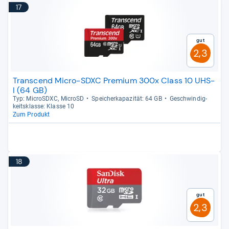
17
Gut
2,3
Transcend Micro-SDXC Premium 300x Class 10 UHS-
I (64 GB)
Typ: MicroS­DXC, MicroSD
Spei­cher­ka­pa­zi­tät: 64 GB
Geschwin­dig­
keits­klasse: Klasse 10
Zum Produkt
18
Gut
2,3