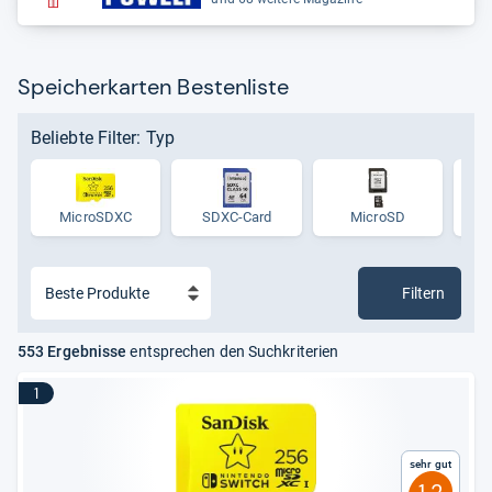
Speicherkarten Bestenliste
Beliebte Filter: Typ
MicroSDXC
SDXC-Card
MicroSD
S
Filtern
553 Ergebnisse
entsprechen den Suchkriterien
1
Sehr gut
1,2