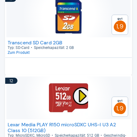
Gut
1,9
Transcend SD Card 2GB
Typ: SD-​Card
Spei­cher­ka­pa­zi­tät: 2 GB
Zum Produkt
12
Gut
1,9
Lexar Media PLAY R150 microSDXC UHS-I U3 A2
Class 10 (512GB)
Typ: MicroS­DXC, MicroSD
Spei­cher­ka­pa­zi­tät: 512 GB
Geschwin­dig­