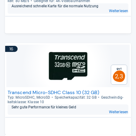
keit: 80 MB/s
Geeig­net für: 4K-​Video­auf­nah­men
Aus­rei­chend schnelle Karte für die nor­male Nut­zung
Weiterlesen
16
Gut
2,3
Transcend Micro-SDHC Class 10 (32 GB)
Typ: MicroSDHC, MicroSD
Spei­cher­ka­pa­zi­tät: 32 GB
Geschwin­dig­
keits­klasse: Klasse 10
Sehr gute Per­for­mance für klei­nes Geld
Weiterlesen