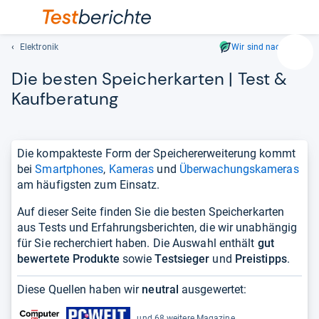
Elektronik
Wir sind nachhaltig
Suc
Die bes­ten Spei­cher­kar­ten | Test &
Geben
Sie
Kauf­be­ra­tung
mindest
drei
Zeichen
Die kompakteste Form der Speichererweiterung kommt
ein.
bei
Smartphones
,
Kameras
und
Überwachungskameras
Vorschl
am häufigsten zum Einsatz.
erschei
automat
Auf dieser Seite finden Sie die besten Speicherkarten
und
aus Tests und Erfahrungsberichten, die wir unabhängig
lassen
für Sie recherchiert haben. Die Auswahl enthält
gut
sich
bewertete Produkte
sowie
Testsieger
und
Preistipps
.
mit
den
Diese Quellen haben wir
neutral
ausgewertet:
Pfeiltas
auswähl
und 68 weitere Magazine