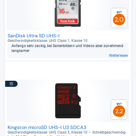
Gut
2,0
SanDisk Ultra SD UHS-I
Geschwin­dig­keits­klasse: UHS Class 1, Klasse 10
Anfangs sehr zackig, bei Seri­en­bil­dern und Videos aber zuneh­mend
lang­sa­mer
Weiterlesen
15
Gut
2,2
Kingston microSD UHS-I U3 SDCA3
Geschwin­dig­keits­klasse: UHS Class 3, Klasse 10
Schreib­ge­schwin­dig­