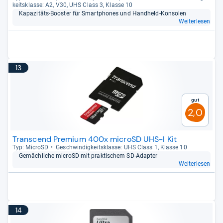
keits­klasse: A2, V30, UHS Class 3, Klasse 10
Kapa­zi­täts-​Boos­ter für Smart­pho­nes und Hand­held-​Kon­so­len
Weiterlesen
13
Gut
2,0
Transcend Premium 400x microSD UHS-I Kit
Typ: MicroSD
Geschwin­dig­keits­klasse: UHS Class 1, Klasse 10
Gemäch­li­che microSD mit prak­ti­schem SD-​Adap­ter
Weiterlesen
14