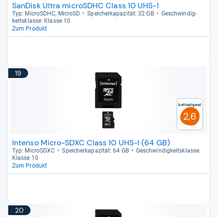
SanDisk Ultra microSDHC Class 10 UHS-I
Typ: MicroSDHC, MicroSD
Spei­cher­ka­pa­zi­tät: 32 GB
Geschwin­dig­
keits­klasse: Klasse 10
Zum Produkt
19
Befriedigend
2,6
Intenso Micro-SDXC Class 10 UHS-I (64 GB)
Typ: MicroS­DXC
Spei­cher­ka­pa­zi­tät: 64 GB
Geschwin­dig­keits­klasse:
Klasse 10
Zum Produkt
20