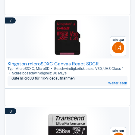
7
Sehr gut
1,4
Kingston microSDXC Canvas React SDCR
Typ: MicroS­DXC, MicroSD
Geschwin­dig­keits­klasse: V30, UHS Class 1
Schreib­ge­schwin­dig­keit: 80 MB/s
Gute microSD für 4K-​Video­auf­nah­men
Weiterlesen
8
Sehr gut