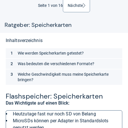
Seite 1 von 16
Nächste
weiter
Ratgeber: Speicherkarten
Inhaltsverzeichnis
Wie werden Speicherkarten getestet?
Was bedeuten die verschiedenen Formate?
Welche Geschwindigkeit muss meine Speicherkarte
bringen?
Flas­h­spei­cher: Spei­cher­kar­ten
Das Wichtigste auf einen Blick:
heutzutage fast nur noch SD von Belang
microSDs können per Adapter in Standardslots
genutzt werden