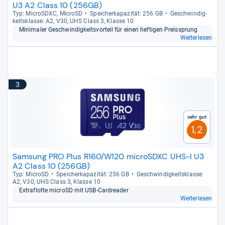
U3 A2 Class 10 (256GB)
Typ: MicroS­DXC, MicroSD
Spei­cher­ka­pa­zi­tät: 256 GB
Geschwin­dig­
keits­klasse: A2, V30, UHS Class 3, Klasse 10
Mini­ma­ler Geschwin­dig­keits­vor­teil für einen hef­ti­gen Preiss­prung
Weiterlesen
3
Sehr gut
1,2
Samsung PRO Plus R160/W120 microSDXC UHS-I U3
A2 Class 10 (256GB)
Typ: MicroSD
Spei­cher­ka­pa­zi­tät: 256 GB
Geschwin­dig­keits­klasse:
A2, V30, UHS Class 3, Klasse 10
Extraflotte microSD mit USB-​Car­drea­der
Weiterlesen