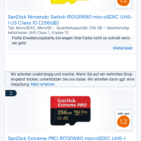
SanDisk Nintendo Switch R100/W90 microSDXC UHS-
I U3 Class 10 (256GB)
Typ: MicroS­DXC, MicroSD
Spei­cher­ka­pa­zi­tät: 256 GB
Geschwin­dig­
keits­klasse: UHS Class 1, Klasse 10
Flotte Erwei­te­rungs­karte, die wegen ihrer Farbe nicht so schnell ver­lo­
ren geht
Weiterlesen
Wir arbeiten unabhängig und neutral. Wenn Sie auf ein verlinktes Shop-
Angebot klicken, unterstützen Sie uns dabei. Wir erhalten dann ggf. eine
Vergütung.
Mehr erfahren
2
Sehr gut
1,2
SanDisk Extreme PRO R170/W90 microSDXC UHS-I