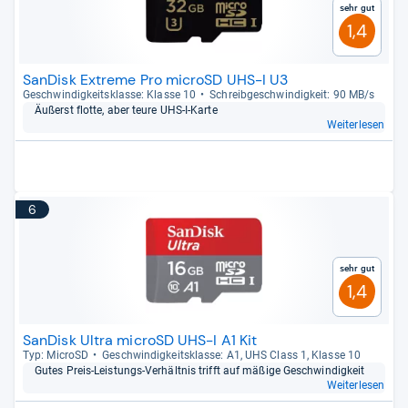
Sehr gut
1,4
SanDisk Extreme Pro microSD UHS-I U3
Geschwin­dig­keits­klasse: Klasse 10
Schreib­ge­schwin­dig­keit: 90 MB/s
Äußerst flotte, aber teure UHS-​I-​Karte
Weiterlesen
6
Sehr gut
1,4
SanDisk Ultra microSD UHS-I A1 Kit
Typ: MicroSD
Geschwin­dig­keits­klasse: A1, UHS Class 1, Klasse 10
Gutes Preis-​Leis­tungs-​Ver­hält­nis trifft auf mäßige Geschwin­dig­keit
Weiterlesen