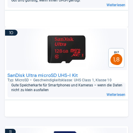
Gut und güns­tig, wenn Ihnen UHS-​I genügt
Weiterlesen
10
Gut
1,8
SanDisk Ultra microSD UHS-I Kit
Typ: MicroSD
Geschwin­dig­keits­klasse: UHS Class 1, Klasse 10
Gute Spei­cher­karte für Smart­pho­nes und Kame­ras – wenn die Daten
nicht zu klein aus­fal­len
Weiterlesen
11