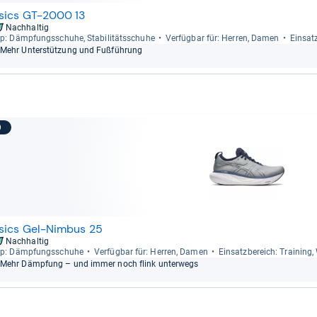
sics GT-2000 13
Nachhaltig
p: Dämp­fungs­schuhe, Sta­bi­li­täts­schuhe
Ver­füg­bar für: Her­ren, Damen
Ein­satz
Mehr Unter­stüt­zung und Fuß­füh­rung
9
sics Gel-Nimbus 25
Nachhaltig
p: Dämp­fungs­schuhe
Ver­füg­bar für: Her­ren, Damen
Ein­satz­be­reich: Trai­ning
Mehr Dämp­fung – und immer noch flink unter­wegs