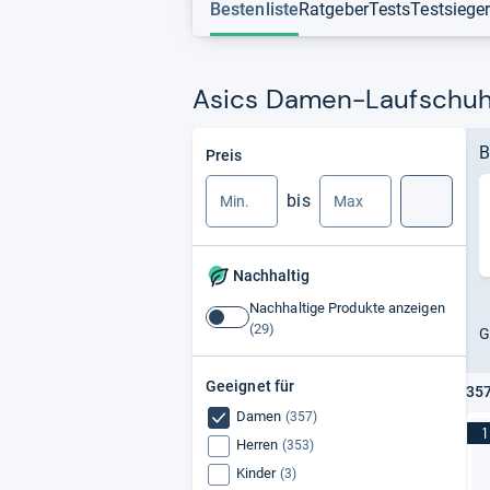
Das Ranking wird von unserer unabh
Bestenliste
Ratgeber
Tests
Testsiege
Meinungen. So erhalten Sie einen
v
Asics Damen-Laufschuhe
Min.
Max.
B
Preis
bis
Suche
Nachhaltig
Nachhaltige Produkte anzeigen
Nachhaltige
G
Produkte
anzeigen
Geeignet für
357
Damen
(357)
1
Herren
(353)
Kinder
(3)