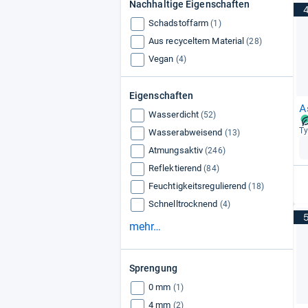
Nachhaltige Eigenschaften
Mizuno
(154)
Schadstoffarm
Hoka
(1)
(93)
Aus recyceltem Material
Puma
(28)
(89)
Vegan
Altra
(4)
(77)
Reebok
(73)
Eigenschaften
A
Wasserdicht
(52)
Ty
Wasserabweisend
(13)
Atmungsaktiv
(246)
Reflektierend
(84)
Feuchtigkeitsregulierend
(18)
Schnelltrocknend
(4)
mehr…
Sprengung
0 mm
(1)
4 mm
(2)