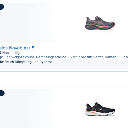
7
sics Novablast 5
Nachhaltig
p: Light­weight-​Schuhe, Dämp­fungs­schuhe
Ver­füg­bar für: Her­ren, Damen
Ein­s
Reich­lich Dämp­fung und Dyna­mik
8