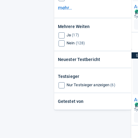
A
mehr…
Ty
Mehrere Weiten
Ja
(17)
Nein
(128)
Neuester Testbericht
Testsieger
Nur Testsieger anzeigen
(6)
A
Getestet von
Ty