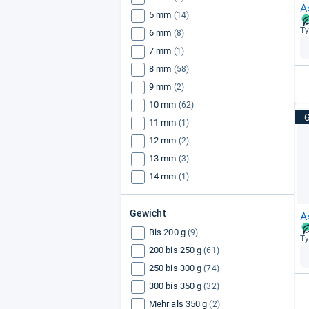
A
5 mm
(14)
Ty
6 mm
(8)
7 mm
(1)
8 mm
(58)
9 mm
(2)
10 mm
(62)
11 mm
(1)
12 mm
(2)
13 mm
(3)
14 mm
(1)
Gewicht
A
Bis 200 g
(9)
Ty
200 bis 250 g
(61)
250 bis 300 g
(74)
300 bis 350 g
(32)
Mehr als 350 g
(2)