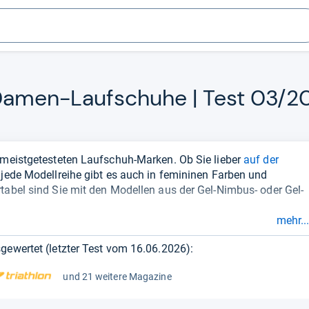
Damen-​Lauf­schuhe | Test 03/
d meistgetesteten Laufschuh-Marken. Ob Sie lieber
auf der
t jede Modellreihe gibt es auch in femininen Farben und
tabel sind Sie mit den Modellen aus der Gel-Nimbus- oder Gel-
mehr...
ußführung beim Laufen, empfehlen wir Ihnen einen Blick
auf
cs-Modelle punkten hier vor allem mit schlanker Optik und
gewertet (letzter Test vom
16.06.2026
):
und 21 weitere Magazine
nd oft deutlich günstiger.