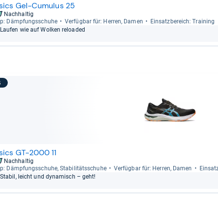
sics Gel-Cumulus 25
Nachhaltig
p: Dämp­fungs­schuhe
Ver­füg­bar für: Her­ren, Damen
Ein­satz­be­reich: Trai­ning
Lau­fen wie auf Wol­ken reloa­ded
6
sics GT-2000 11
Nachhaltig
p: Dämp­fungs­schuhe, Sta­bi­li­täts­schuhe
Ver­füg­bar für: Her­ren, Damen
Ein­satz
Sta­bil, leicht und dyna­misch – geht!