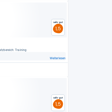
Sehr gut
1,5
atz­be­reich: Trai­ning
Weiterlesen
Sehr gut
1,5