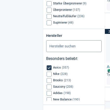
Ty
Starke Überpronierer
(9)
Überpronierer
(107)
Neutralfußläufer
(236)
Supinierer
(48)
Hersteller
Besonders beliebt
A
Asics
(357)
Nike
(228)
Ty
Brooks
(213)
Saucony
(208)
Adidas
(198)
New Balance
(190)
Salomon
(160)