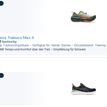
4
sics Trabuco Max 4
Nachhaltig
p: Trail­run­ning­schuhe
Ver­füg­bar für: Her­ren, Damen
Ein­satz­be­reich: Trai­ning
Mit Tempo und Kom­fort über den Trail – Emp­feh­lung für Schwere
5