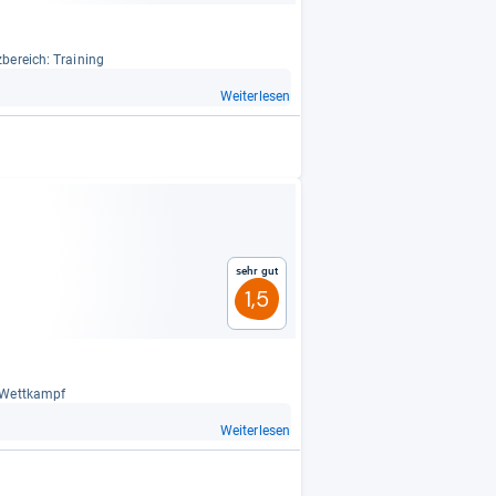
­be­reich: Trai­ning
Weiterlesen
Sehr gut
1,5
, Wett­kampf
Weiterlesen