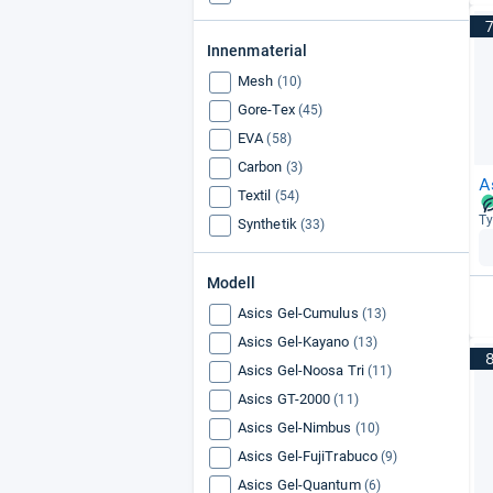
Innenmaterial
Mesh
(10)
Gore-Tex
(45)
EVA
(58)
Carbon
(3)
A
Textil
(54)
Ty
Synthetik
(33)
Modell
Asics Gel-Cumulus
(13)
Asics Gel-Kayano
(13)
Asics Gel-Noosa Tri
(11)
Asics GT-2000
(11)
Asics Gel-Nimbus
(10)
Asics Gel-FujiTrabuco
(9)
Asics Gel-Quantum
(6)