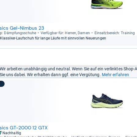
sics Gel-Nimbus 23
p: Dämp­fungs­schuhe
Ver­füg­bar für: Her­ren, Damen
Ein­satz­be­reich: Trai­ning
Klas­si­ker-​Lauf­schuh für lange Läufe mit sinn­vol­len Neue­run­gen
Wir arbeiten unabhängig und neutral. Wenn Sie auf ein verlinktes Shop-
Sie uns dabei. Wir erhalten dann ggf. eine Vergütung.
Mehr erfahren
2
sics GT-2000 12 GTX
Nachhaltig