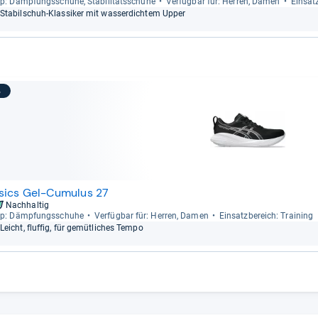
p: Dämp­fungs­schuhe, Sta­bi­li­täts­schuhe
Ver­füg­bar für: Her­ren, Damen
Ein­satz
Sta­bil­schuh-​Klas­si­ker mit was­ser­dich­tem Upper
3
sics Gel-Cumulus 27
Nachhaltig
p: Dämp­fungs­schuhe
Ver­füg­bar für: Her­ren, Damen
Ein­satz­be­reich: Trai­ning
Leicht, fluf­fig, für gemüt­li­ches Tempo