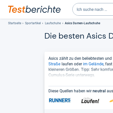
Geben
Sie
Startseite
Sportartikel
Laufschuhe
Asics Damen-Laufschuhe
mindestens
Die bes­ten Asics 
drei
Zeichen
ein.
Vorschläge
erscheinen
Asics zählt zu den beliebtesten un
automatisch
Straße
laufen oder
im Gelände
, fas
und
kleineren Größen. Tipp: Sehr komfor
lassen
Cumulus-Serie unterwegs.
sich
Benötigen Sie viel Stabilität und F
mit
diese Bestenliste
den
. Die aktuellen Asi
Diese Quellen haben wir
neutral
aus
geringem Gewicht.
Pfeiltasten
auswählen.
Beim Preis gilt: Vorgängermodelle si