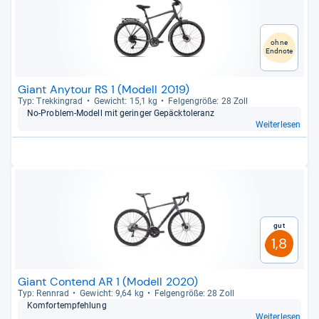
ohne
Endnote
Giant Anytour RS 1 (Modell 2019)
Typ: Trek­kin­grad
Gewicht: 15,1 kg
Fel­gen­größe: 28 Zoll
No-​Pro­blem-​Modell mit gerin­ger Gepäck­to­le­ranz
Weiterlesen
Gut
1,8
Giant Contend AR 1 (Modell 2020)
Typ: Renn­rad
Gewicht: 9,64 kg
Fel­gen­größe: 28 Zoll
Kom­for­t­emp­feh­lung
Weiterlesen