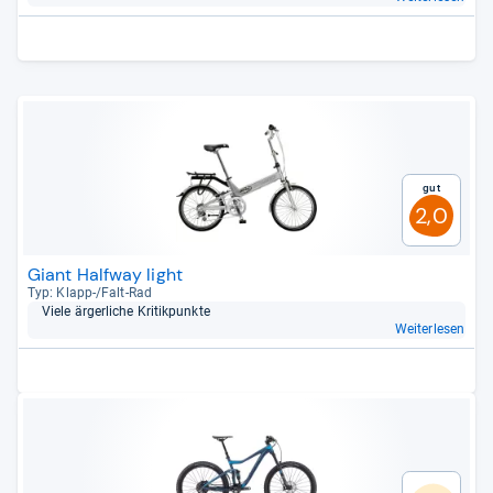
Gut
2,0
Giant Halfway light
Typ: Klapp-​/Falt-​Rad
Viele ärger­li­che Kri­tik­punkte
Weiterlesen