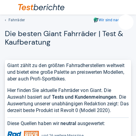
Fahrräder
Wir sind nachhaltig
Suc
Die bes­ten Giant Fahr­rä­der | Test &
Geben
Sie
Kauf­be­ra­tung
mindest
drei
Zeichen
Giant zählt zu den größten Fahrradherstellern weltweit
ein.
und bietet eine große Palette an preiswerten Modellen,
Vorschl
aber auch Profi-Sportbikes.
erschei
automat
Hier finden Sie aktuelle Fahrräder von Giant. Die
und
Auswahl basiert auf
Tests und Kundenmeinungen
. Die
lassen
Auswertung unserer unabhängigen Redaktion zeigt: Das
sich
derzeit beste Produkt ist Revolt 0 (Modell 2020).
mit
den
Diese Quellen haben wir
neutral
ausgewertet:
Pfeiltas
auswähl
und 26 weitere Magazine