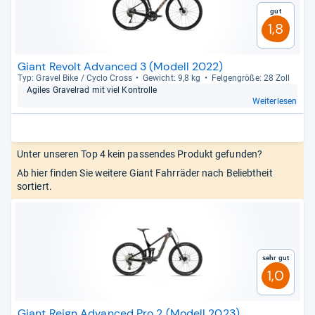
Gut
1,8
Giant Revolt Advanced 3 (Modell 2022)
Typ: Gra­vel Bike / Cyclo Cross
Gewicht: 9,8 kg
Fel­gen­größe: 28 Zoll
Agi­les Gra­vel­rad mit viel Kon­trolle
Weiterlesen
Unter unseren Top 4 kein passendes Produkt gefunden?
Ab hier finden Sie weitere Giant Fahrräder nach Beliebtheit
sortiert.
Sehr gut
1,0
Giant Reign Advanced Pro 2 (Modell 2023)