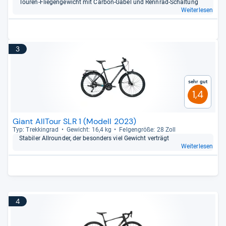
Tou­ren-​Flie­gen­ge­wicht mit Car­bon-​Gabel und Renn­rad-​Schal­tung
Weiterlesen
3
Sehr gut
1,4
Giant AllTour SLR 1 (Modell 2023)
Typ: Trek­kin­grad
Gewicht: 16,4 kg
Fel­gen­größe: 28 Zoll
Sta­bi­ler All­roun­der, der beson­ders viel Gewicht ver­trägt
Weiterlesen
4