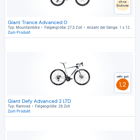
ohne
Endnote
Giant Trance Advanced 0
Typ: Moun­tain­bike
Fel­gen­größe: 27,5 Zoll
Anzahl der Gänge: 1 x 12
Zum Produkt
Sehr gut
1,2
Giant Defy Advanced 2 LTD
Typ: Renn­rad
Fel­gen­größe: 28 Zoll
Zum Produkt