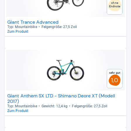
ohne
Endnote
Giant Trance Advanced
Typ: Moun­tain­bike
Fel­gen­größe: 27,5 Zoll
Zum Produkt
Sehr gut
1,0
Giant Anthem SX LTD - Shimano Deore XT (Modell
2017)
Typ: Moun­tain­bike
Gewicht: 12,4 kg
Fel­gen­größe: 27,5 Zoll
Zum Produkt