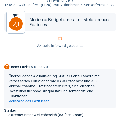
(14 Meinungen)
16 MP
Akku­lauf­zeit (CIPA): 290 Auf­nah­men
Sen­sor­for­mat: 1/2,3
Gut
Moderne Bridge­ka­mera mit vie­len neuen
2,1
Fea­tu­res
Aktuelle Info wird geladen...
Unser Fazit
15.01.2020
Überzeugende Aktualisierung. Aktualisierte Kamera mit
verbesserten Funktionen wie RAW-Fotografie und 4K-
Videoaufnahme. Trotz höherem Preis, eine lohnende
Investition für hohe Bildqualität und fortschrittliche
Funktionen.
Vollständiges Fazit lesen
Stärken
extremer Brennweitenbereich (83-fach Zoom)