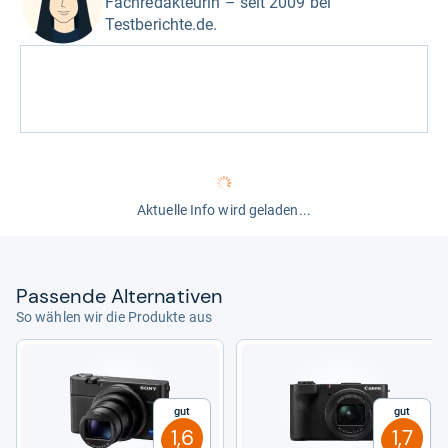
Fachredakteurin – seit 2009 bei
Testberichte.de.
Aktuelle Info wird geladen...
Pas­sende Alter­na­ti­ven
So wählen wir die Produkte aus
Gut
Gut
1,6
1,7