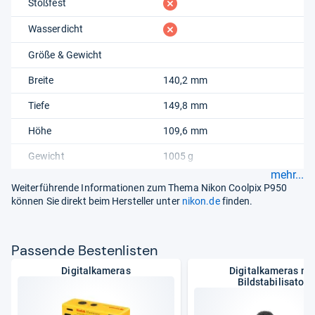
fehlt
Stoßfest
fehlt
Wasserdicht
Größe & Gewicht
Breite
140,2 mm
Tiefe
149,8 mm
Höhe
109,6 mm
Gewicht
1005 g
mehr...
Weiterführende Informationen zum Thema Nikon Coolpix P950
können Sie direkt beim Hersteller unter
nikon.de
finden.
Pas­sende Bes­ten­lis­ten
Digitalkameras
Digitalkameras mi
Bildstabilisator