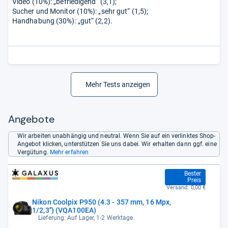
Video (10%): „befriedigend“ (3,1);
Sucher und Monitor (10%): „sehr gut“ (1,5);
Handhabung (30%): „gut“ (2,2).
Mehr Tests anzeigen
Angebote
Wir arbeiten unabhängig und neutral. Wenn Sie auf ein verlinktes Shop-
Angebot klicken, unterstützen Sie uns dabei. Wir erhalten dann ggf. eine
Vergütung.
Mehr erfahren
919,00 €
Bester
Preis
Versand:
0,00 €
Nikon Coolpix P950 (4.3 - 357 mm, 16 Mpx,
1/2,3'') (VQA100EA)
Lieferung: Auf Lager, 1-2 Werktage