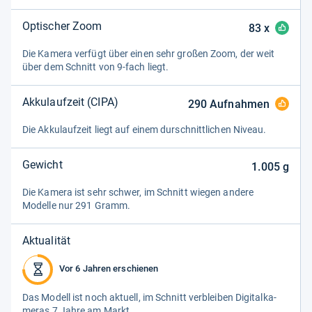
Optischer Zoom
83
x
Die Kamera ver­fügt über einen sehr großen Zoom, der weit
über dem Schnitt von 9-​fach liegt.
Akkulaufzeit (CIPA)
290
Aufnahmen
Die Akku­lauf­zeit liegt auf einem dur­schnitt­li­chen Niveau.
Gewicht
1.005
g
Die Kamera ist sehr schwer, im Schnitt wie­gen andere
Modelle nur 291 Gramm.
Aktualität
Vor 6 Jahren erschienen
Das Modell ist noch aktu­ell, im Schnitt ver­blei­ben Digi­tal­ka­
me­ras 7 Jahre am Markt.