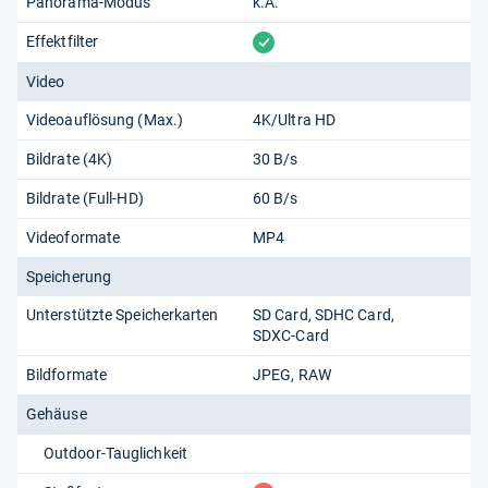
Panorama-Modus
k.A.
vorhanden
Effektfilter
Video
Videoauflösung (Max.)
4K/Ultra HD
Bildrate (4K)
30 B/s
Bildrate (Full-HD)
60 B/s
Videoformate
MP4
Speicherung
Unterstützte Speicherkarten
SD Card
SDHC Card
SDXC-Card
Bildformate
JPEG
RAW
Gehäuse
Outdoor-Tauglichkeit