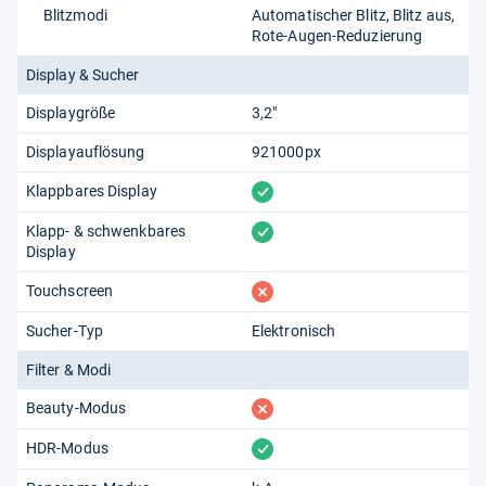
Blitzmodi
Automatischer Blitz
Blitz aus
Rote-Augen-Reduzierung
Display & Sucher
Displaygröße
3,2"
Displayauflösung
921000px
vorhanden
Klappbares Display
vorhanden
Klapp- & schwenkbares
Display
fehlt
Touchscreen
Sucher-Typ
Elektronisch
Filter & Modi
fehlt
Beauty-Modus
vorhanden
HDR-Modus