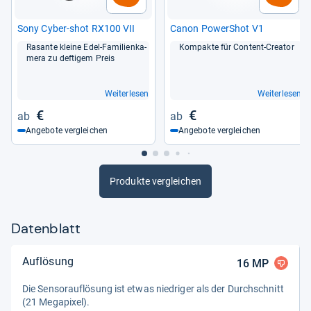
Sony Cyber-​shot RX100 VII
Canon PowerS­hot V1
Rasante kleine Edel-​Fami­li­en­ka­
Kom­pakte für Con­tent-​Crea­tor
mera zu def­ti­gem Preis
Weiterlesen
Weiterlesen
€
€
Angebote vergleichen
Angebote vergleichen
Produkte vergleichen
Datenblatt
Auflösung
16
MP
Die Sen­sorauf­lö­sung ist etwas nied­ri­ger als der Durch­schnitt
(21 Mega­pi­xel).