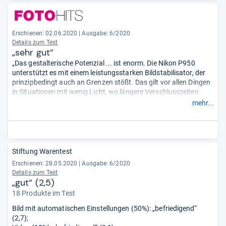
Erschienen: 02.06.2020
|
Ausgabe: 6/2020
Details zum Test
„sehr gut“
„Das gestalterische Potenzial ... ist enorm. Die Nikon P950
unterstützt es mit einem leistungsstarken Bildstabilisator, der
prinzipbedingt auch an Grenzen stößt. Das gilt vor allen Dingen
in Situationen mit wenig Licht, wo längere Verschlusszeiten
notwendig sind ... Die weitere Ausstattung und die Ergebnisse
mehr...
der Nikon-Kamera entsprechen einer hochwertigen,
leistungsstarken Kompaktkamera.“
Stiftung Warentest
Erschienen: 28.05.2020
|
Ausgabe: 6/2020
Details zum Test
„gut“ (2,5)
18 Produkte im Test
Bild mit automatischen Einstellungen (50%): „befriedigend“
(2,7);