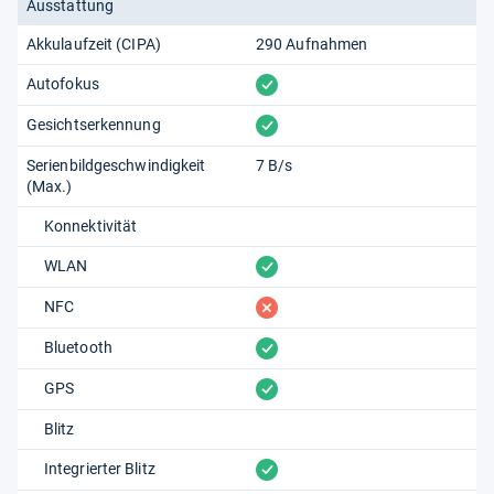
Ausstattung
Akkulaufzeit (CIPA)
290 Aufnahmen
vorhanden
Autofokus
vorhanden
Gesichtserkennung
Serienbildgeschwindigkeit
7 B/s
(Max.)
Konnektivität
vorhanden
WLAN
fehlt
NFC
vorhanden
Bluetooth
vorhanden
GPS
Blitz
vorhanden
Integrierter Blitz