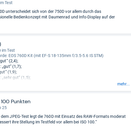
im Test
0D unterscheidet sich von der 750D vor allem durch das
ionelle Bedienkonzept mit Daumenrad und Info-Display auf der
)
 im Test
urde:
EOS 760D Kit (mit EF-S 18-135mm f/3.5-5.6 IS STM)
gut“ (2,4);
 „gut“ (1,7);
gut“ (1,9);
 „sehr gut“ (1,5);
): „gut“ (1,7);
mehr...
(30%): „gut“ (2,2).
 100 Punkten
n 25
 dem JPEG-Test legt die 760D mit Einsatz des RAW-Formats moderat
ssert ihre Stellung im Testfeld vor allem bei ISO 100.“