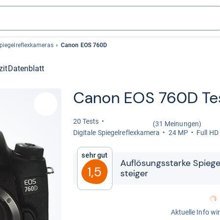
Spiegelreflexkameras
Canon EOS 760D
zit
Datenblatt
Canon EOS 760D Te
20 Tests
(31 Meinungen)
Digi­tale Spie­gel­re­flex­ka­mera
24 MP
Full HD
Sehr gut
Auf­lö­sungs­starke Spie­gel
1,5
stei­ger
Aktuelle Info wi