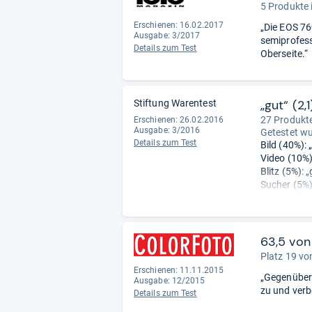
5 Produkte 
Erschienen: 16.02.2017
„Die EOS 76
Ausgabe: 3/2017
semiprofess
Details zum Test
Oberseite.“
„gut“ (2,1
Stiftung Warentest
27 Produkte
Erschienen: 26.02.2016
Ausgabe: 3/2016
Getestet w
Details zum Test
Bild (40%): „
Video (10%):
Blitz (5%): „
Sucher (5%):
Monitor (10%
Handhabung 
63,5 von
Platz 19 vo
Erschienen: 11.11.2015
„Gegenüber
Ausgabe: 12/2015
zu und verbe
Details zum Test