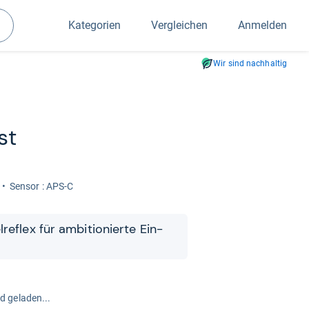
Kategorien
Vergleichen
Anmelden
Suchen
Wir sind nachhaltig
st
Sen­sor : APS-C
­re­flex für ambi­tio­nierte Ein­
rd geladen...