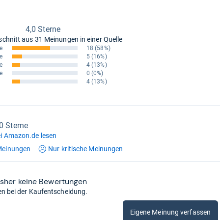
4,0 Sterne
schnitt aus
31 Meinungen in einer Quelle
e
18
(58%)
e
5
(16%)
e
4
(13%)
e
0
(0%)
4
(13%)
,0 Sterne
i Amazon.de lesen
einungen
Nur kritische
Meinungen
isher keine Bewertungen
en bei der Kaufentscheidung.
Eigene Meinung verfassen