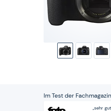
Im Test der Fach­ma­ga­zi
„sehr gu