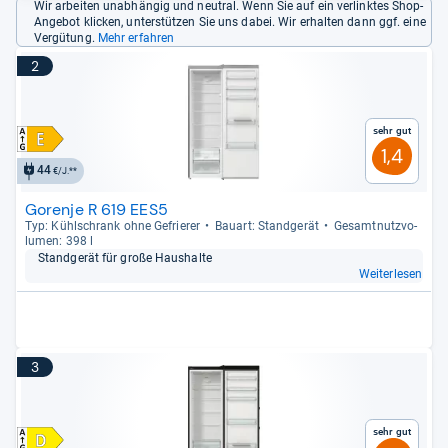
Wir arbeiten unabhängig und neutral. Wenn Sie auf ein verlinktes Shop-
Angebot klicken, unterstützen Sie uns dabei. Wir erhalten dann ggf. eine
Vergütung.
Mehr erfahren
2
Sehr gut
1,4
44
€/J.**
Gorenje R 619 EES5
Typ: Kühl­schrank ohne Gefrie­rer
Bau­art: Stand­ge­rät
Gesamt­nutz­vo­
lu­men: 398 l
Stand­ge­rät für große Haus­halte
Weiterlesen
3
Sehr gut