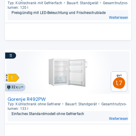
Typ: Kühl­schrank mit Gefrier­fach
Bau­art: Stand­ge­rät
Gesamt­nutz­vo­
lu­men: 120 l
Preis­güns­tig mit LED-​Beleuch­tung und Fri­sche­schub­lade
Weiterlesen
11
Gut
1,7
32
€/J.**
Gorenje R492PW
Typ: Kühl­schrank ohne Gefrie­rer
Bau­art: Stand­ge­rät
Gesamt­nutz­vo­
lu­men: 133 l
Ein­fa­ches Stan­dard­mo­dell ohne Gefrier­fach
Weiterlesen