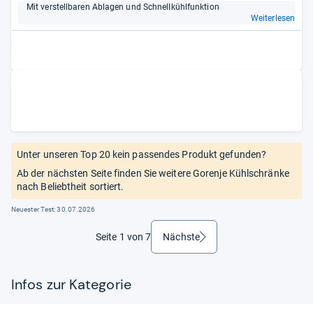
Mit ver­stell­ba­ren Abla­gen und Schnell­kühl­funk­tion
Weiterlesen
Unter unseren Top 20 kein passendes Produkt gefunden?
Ab der nächsten Seite finden Sie weitere Gorenje Kühlschränke
nach Beliebtheit sortiert.
Neuester Test:
30.07.2026
Seite 1 von 7
Nächste
weiter
Infos zur Kategorie