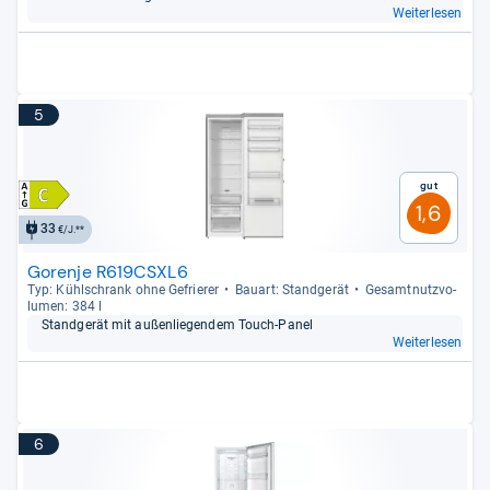
Weiterlesen
5
Gut
1,6
33
€/J.**
Gorenje R619CSXL6
Typ: Kühl­schrank ohne Gefrie­rer
Bau­art: Stand­ge­rät
Gesamt­nutz­vo­
lu­men: 384 l
Stand­ge­rät mit außen­lie­gen­dem Touch-​Panel
Weiterlesen
6