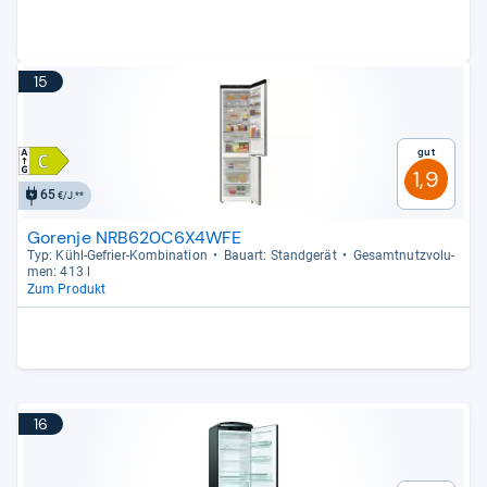
15
Gut
1,9
65
€/J.**
Gorenje NRB620C6X4WFE
Typ: Kühl-​Gefrier-​Kom­bi­na­tion
Bau­art: Stand­ge­rät
Gesamt­nutz­vo­lu­
men: 413 l
Zum Produkt
16