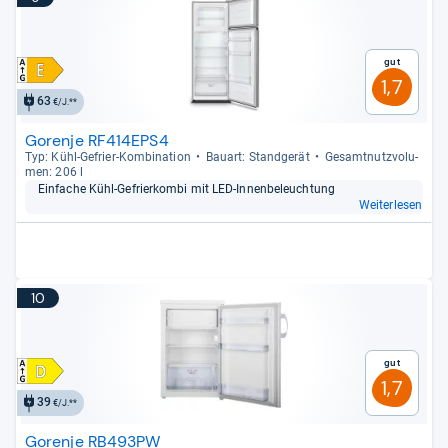
Gut
1,7
63
€/J.**
Gorenje RF414EPS4
Typ: Kühl-​Gefrier-​Kom­bi­na­tion
Bau­art: Stand­ge­rät
Gesamt­nutz­vo­lu­
men: 206 l
Ein­fa­che Kühl-​Gefrier­kombi mit LED-​Innen­be­leuch­tung
Weiterlesen
10
Gut
1,7
39
€/J.**
Gorenje RB493PW