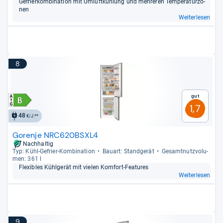
Gefrier­kom­bi­na­tion mit Umluft­küh­lung und meh­re­ren Tem­pe­ra­tur­zo­
nen
Weiterlesen
8
Gut
1,7
48
€/J.**
Gorenje NRC620BSXL4
Nachhaltig
Typ: Kühl-​Gefrier-​Kom­bi­na­tion
Bau­art: Stand­ge­rät
Gesamt­nutz­vo­lu­
men: 361 l
Fle­xibles Kühl­ge­rät mit vie­len Kom­fort-​Fea­tu­res
Weiterlesen
9