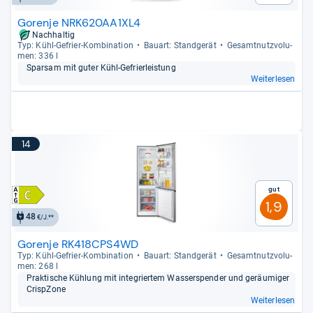
Gorenje NRK620AA1XL4
Nachhaltig
Typ: Kühl-​Gefrier-​Kom­bi­na­tion
Bau­art: Stand­ge­rät
Gesamt­nutz­vo­lu­
men: 336 l
Spar­sam mit guter Kühl-​Gefrier­leis­tung
Weiterlesen
14
Gut
1,9
48
€/J.**
Gorenje RK418CPS4WD
Typ: Kühl-​Gefrier-​Kom­bi­na­tion
Bau­art: Stand­ge­rät
Gesamt­nutz­vo­lu­
men: 268 l
Prak­ti­sche Küh­lung mit inte­grier­tem Was­ser­spen­der und geräu­mi­ger
CrispZone
Weiterlesen