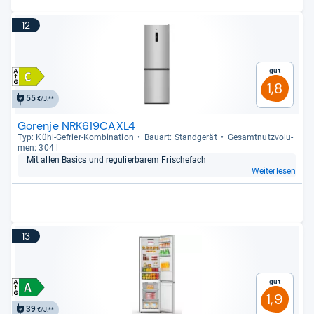
12
Gut
1,8
55
€/J.**
Gorenje NRK619CAXL4
Typ: Kühl-​Gefrier-​Kom­bi­na­tion
Bau­art: Stand­ge­rät
Gesamt­nutz­vo­lu­
men: 304 l
Mit allen Basics und regu­lier­ba­rem Fris­che­fach
Weiterlesen
13
Gut
1,9
39
€/J.**