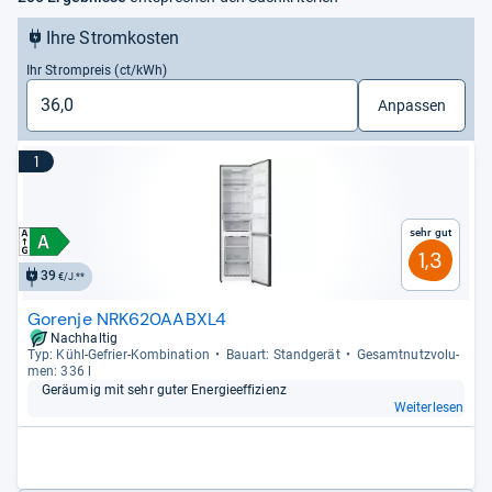
Ihre Stromkosten
Ihr Strompreis (ct/kWh)
Anpassen
1
Sehr gut
1,3
39
€/J.**
Gorenje NRK620AABXL4
Nachhaltig
Typ: Kühl-​Gefrier-​Kom­bi­na­tion
Bau­art: Stand­ge­rät
Gesamt­nutz­vo­lu­
men: 336 l
Geräu­mig mit sehr guter Ener­gie­ef­fi­zi­enz
Weiterlesen