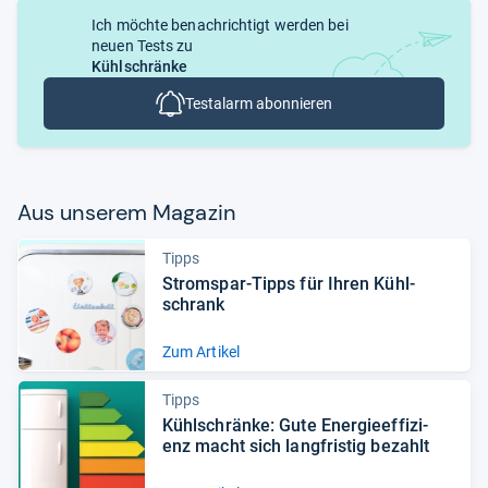
Ich möchte benachrichtigt werden bei
neuen Tests zu
Kühlschränke
Testalarm abonnieren
Aus unse­rem Maga­zin
Tipps
Strom­spar-​Tipps für Ihren Kühl­
schrank
Zum Artikel
Tipps
Kühl­schränke: Gute Ener­gie­ef­fi­zi­
enz macht sich lang­fris­tig bezahlt