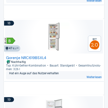
Weiterlesen
18
Gut
2,0
47
€/J.**
Gorenje NRC619BSXL4
Nachhaltig
Typ: Kühl-​Gefrier-​Kom­bi­na­tion
Bau­art: Stand­ge­rät
Gesamt­nutz­vo­lu­
men: 326 l
Hat ein Auge auf das Nut­zer­ver­hal­ten
Weiterlesen
19