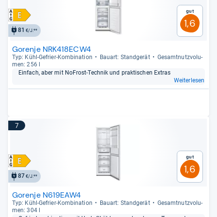
Gut
1,6
81
€/J.**
Gorenje NRK418ECW4
Typ: Kühl-​Gefrier-​Kom­bi­na­tion
Bau­art: Stand­ge­rät
Gesamt­nutz­vo­lu­
men: 256 l
Ein­fach, aber mit NoFrost-​Tech­nik und prak­ti­schen Extras
Weiterlesen
7
Gut
1,6
87
€/J.**
Gorenje N619EAW4
Typ: Kühl-​Gefrier-​Kom­bi­na­tion
Bau­art: Stand­ge­rät
Gesamt­nutz­vo­lu­
men: 304 l