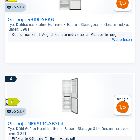
1,5
35
€/J.**
Gorenje R619DABK6
Typ: Kühl­schrank ohne Gefrie­rer
Bau­art: Stand­ge­rät
Gesamt­nutz­vo­
lu­men: 398 l
Kühl­schrank mit Mög­lich­keit zur indi­vi­du­el­len Platzein­tei­lung
Weiterlesen
4
Sehr gut
1,5
55
€/J.**
Gorenje NRK619CABXL4
Typ: Kühl-​Gefrier-​Kom­bi­na­tion
Bau­art: Stand­ge­rät
Gesamt­nutz­vo­lu­
men: 304 l
Effi­zi­ente Küh­lung für Ihren Haus­halt