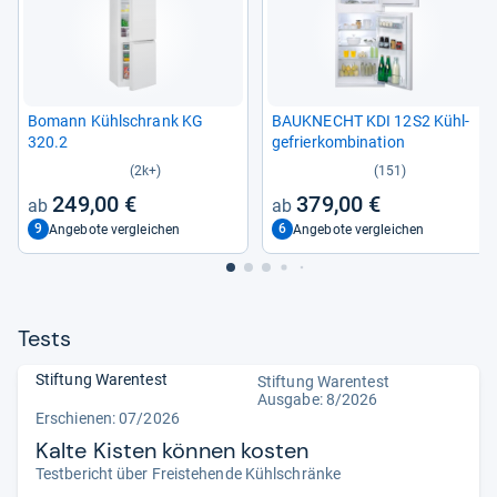
Bomann Kühl­schrank KG
BAU­KNECHT KDI 12S2 Kühl­
320.2
ge­frier­kom­bi­na­tion
(2k+)
(151)
249,00 €
379,00 €
9
6
Angebote vergleichen
Angebote vergleichen
Tests
Stiftung Warentest
Stiftung Warentest
Ausgabe: 8/2026
Erschienen:
07/2026
Kalte Kisten können kosten
Testbericht über Freistehende Kühlschränke