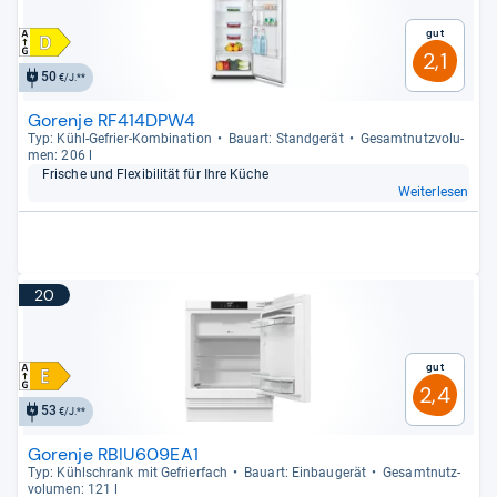
Gut
2,1
50
€/J.**
Gorenje RF414DPW4
Typ: Kühl-​Gefrier-​Kom­bi­na­tion
Bau­art: Stand­ge­rät
Gesamt­nutz­vo­lu­
men: 206 l
Fri­sche und Fle­xi­bi­li­tät für Ihre Küche
Weiterlesen
20
Gut
2,4
53
€/J.**
Gorenje RBIU609EA1
Typ: Kühl­schrank mit Gefrier­fach
Bau­art: Ein­bau­ge­rät
Gesamt­nutz­
vo­lu­men: 121 l