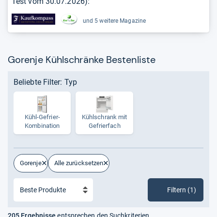
Test vom
30.07.2026
):
und 5 weitere Magazine
Gorenje Kühlschränke Bestenliste
Beliebte Filter: Typ
Kühl-​Gefrier-​
Kühl­schrank mit
Kom­bi­na­tion
Gefrier­fach
Gorenje
Alle zurücksetzen
Filtern (1)
205 Ergebnisse
entsprechen den Suchkriterien