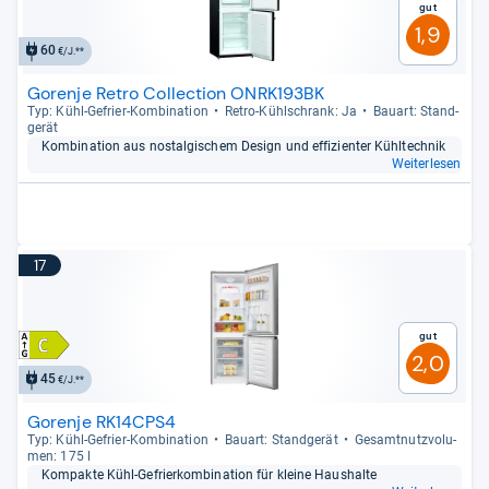
Gut
1,9
60
€/J.**
Gorenje Retro Collection ONRK193BK
Typ: Kühl-​Gefrier-​Kom­bi­na­tion
Retro-​Kühl­schrank: Ja
Bau­art: Stand­
ge­rät
Kom­bi­na­tion aus nost­al­gi­schem Design und effi­zi­en­ter Kühl­tech­nik
Weiterlesen
17
Gut
2,0
45
€/J.**
Gorenje RK14CPS4
Typ: Kühl-​Gefrier-​Kom­bi­na­tion
Bau­art: Stand­ge­rät
Gesamt­nutz­vo­lu­
men: 175 l
Kom­pakte Kühl-​Gefrier­kom­bi­na­tion für kleine Haus­halte