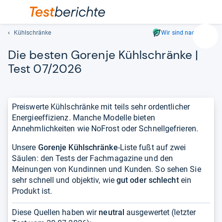
Kühlschränke
Wir sind nachhaltig
Suc
Die bes­ten Gorenje Kühl­schränke |
Geben
Sie
Test 07/2026
mindest
drei
Zeichen
Preiswerte Kühlschränke mit teils sehr ordentlicher
ein.
Energieeffizienz. Manche Modelle bieten
Vorschl
Annehmlichkeiten wie NoFrost oder Schnellgefrieren.
erschei
automat
Unsere
Gorenje Kühlschränke
-Liste fußt auf zwei
und
Säulen: den Tests der Fachmagazine und den
lassen
Meinungen von Kundinnen und Kunden. So sehen Sie
sich
sehr schnell und objektiv, wie
gut oder schlecht
ein
mit
Produkt ist.
den
Pfeiltas
Diese Quellen haben wir
neutral
ausgewertet (letzter
auswähl