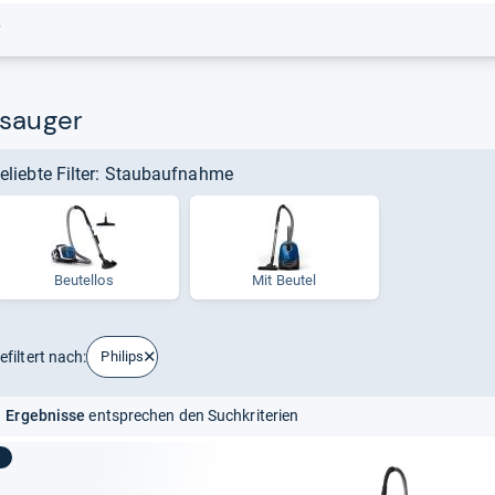
r
bsauger
eliebte Filter: Staubaufnahme
Beutellos
Mit Beutel
efiltert nach:
Philips
 Ergebnisse
entsprechen den Suchkriterien