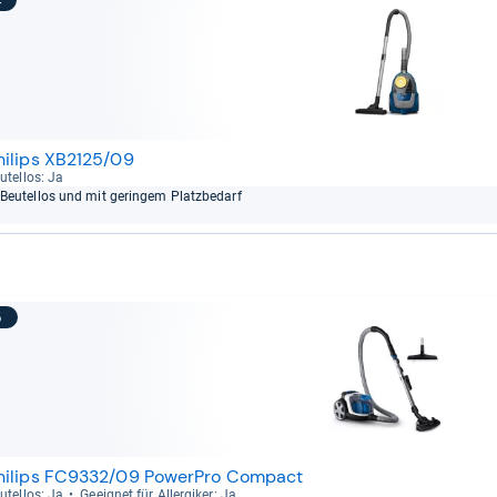
4
hilips XB2125/09
u­tel­los: Ja
Beu­tel­los und mit gerin­gem Platz­be­darf
5
hilips FC9332/09 PowerPro Compact
u­tel­los: Ja
Geeig­net für All­er­gi­ker: Ja