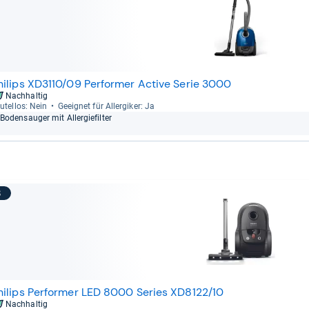
hilips XD3110/09 Performer Active Serie 3000
Nachhaltig
u­tel­los: Nein
Geeig­net für All­er­gi­ker: Ja
Bodensau­ger mit All­er­gie­fil­ter
8
hilips Performer LED 8000 Series XD8122/10
Nachhaltig