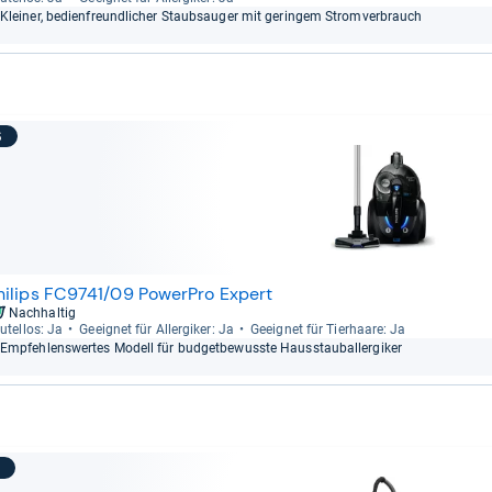
Klei­ner, bedi­en­freund­li­cher Staub­sau­ger mit gerin­gem Strom­ver­brauch
6
hilips FC9741/09 PowerPro Expert
Nachhaltig
u­tel­los: Ja
Geeig­net für All­er­gi­ker: Ja
Geeig­net für Tier­haare: Ja
Emp­feh­lens­wer­tes Modell für bud­get­be­wusste Haus­stau­ball­er­gi­ker
7