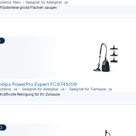
u­tel­los: Nein
Geeig­net für All­er­gi­ker: Ja
Flüs­ter­leise große Flä­chen sau­gen
9
hilips PowerPro Expert FC9745/09
u­tel­los: Ja
Geeig­net für All­er­gi­ker: Ja
Geeig­net für Tier­haare: Ja
Kraft­volle Rei­ni­gung für Ihr Zuhause
10