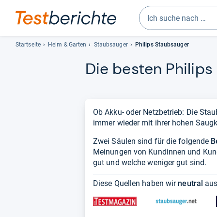
Geben
Sie
Startseite
Heim & Garten
Staubsauger
Philips Staubsauger
mindestens
Die bes­ten Phi­lips
drei
Zeichen
ein.
Vorschläge
erscheinen
Ob Akku- oder Netzbetrieb: Die St
automatisch
immer wieder mit ihrer hohen Saugk
und
Zwei Säulen sind für die folgende
lassen
B
Meinungen von Kundinnen und Kunde
sich
gut und welche weniger gut sind.
mit
den
Diese Quellen haben wir
neutral
aus
Pfeiltasten
auswählen.