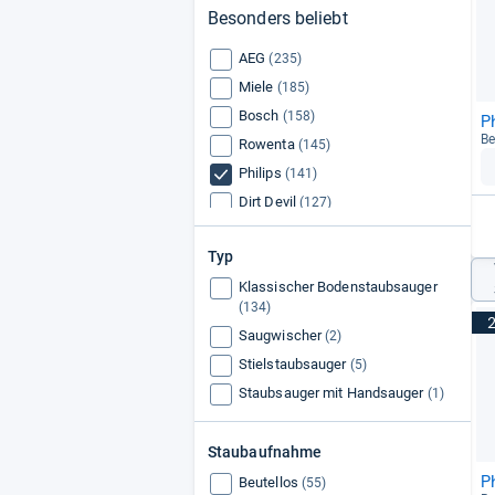
Besonders beliebt
AEG
(235)
Miele
(185)
Bosch
(158)
P
Be
Rowenta
(145)
Philips
(141)
Dirt Devil
(127)
Siemens
(110)
Typ
Hoover
(108)
Klassischer Bodenstaubsauger
Dyson
(74)
(134)
Fakir
(62)
Saugwischer
(2)
Samsung
(42)
Stielstaubsauger
(5)
Vorwerk
(15)
Staubsauger mit Handsauger
(1)
Staubaufnahme
P
Beutellos
(55)