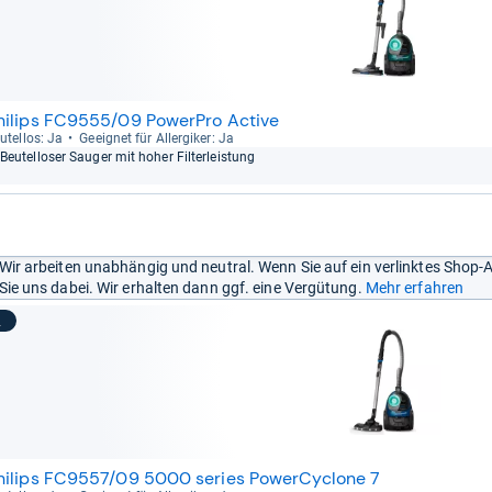
hilips FC9555/09 PowerPro Active
u­tel­los: Ja
Geeig­net für All­er­gi­ker: Ja
Beu­tel­lo­ser Sau­ger mit hoher Fil­ter­leis­tung
Wir arbeiten unabhängig und neutral. Wenn Sie auf ein verlinktes Shop-
Sie uns dabei. Wir erhalten dann ggf. eine Vergütung.
Mehr erfahren
2
hilips FC9557/09 5000 series PowerCyclone 7