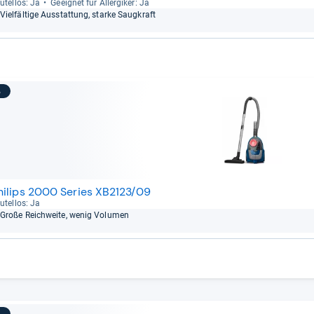
u­tel­los: Ja
Geeig­net für All­er­gi­ker: Ja
Viel­fäl­tige Aus­stat­tung, starke Saug­kraft
3
hilips 2000 Series XB2123/09
u­tel­los: Ja
Große Reich­weite, wenig Volu­men