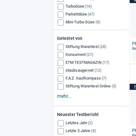
Turbodüse
(16)
Parkettdüse
(47)
Mini-Turbo-Düse
(9)
Getestet von
P
Stiftung Warentest
(28)
Be
Konsument
(21)
ETM TESTMAGAZIN
(17)
staubsauger.net
(12)
F.A.Z. Kaufkompass
(7)
Stiftung Warentest Online
(5)
mehr…
Neuester Testbericht
Letztes Jahr
(2)
P
Letzte 3 Jahre
(8)
Be