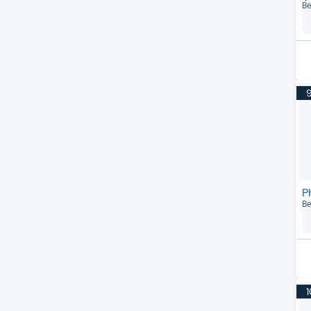
Be
P
Be