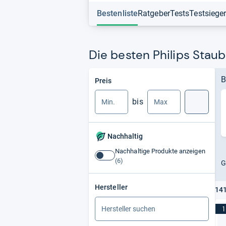
Bestenliste
Ratgeber
Tests
Testsiege
Die besten Philips Stau
Min.
Max.
B
Preis
bis
Suche
Nachhaltig
Nachhaltige Produkte anzeigen
Nachhaltige
G
Produkte
anzeigen
Hersteller
141
1