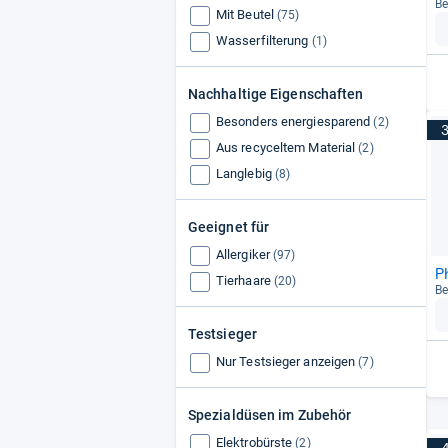
Be
Mit Beutel
(75)
Wasserfilterung
(1)
Nachhaltige Eigenschaften
Besonders energiesparend
(2)
Aus recyceltem Material
(2)
Langlebig
(8)
Geeignet für
Allergiker
(97)
P
Tierhaare
(20)
Be
Testsieger
Nur Testsieger anzeigen
(7)
Spezialdüsen im Zubehör
Elektrobürste
(2)