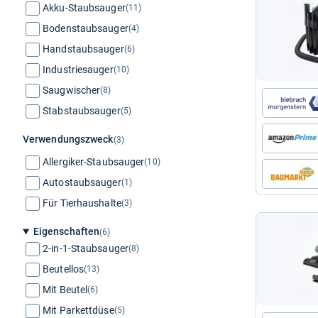
Akku-Staubsauger
(11)
Bodenstaubsauger
(4)
Handstaubsauger
(6)
Industriesauger
(10)
Saugwischer
(8)
Stabstaubsauger
(5)
Verwendungszweck
(3)
Allergiker-Staubsauger
(10)
Autostaubsauger
(1)
Für Tierhaushalte
(3)
Eigenschaften
(6)
2-in-1-Staubsauger
(8)
Beutellos
(13)
Mit Beutel
(6)
Mit Parkettdüse
(5)