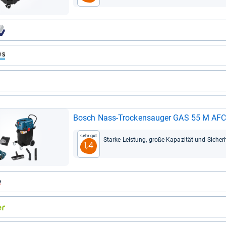
Bosch Nass-​Tro­ckensau­ger GAS 55 M AFC P
Sehr gut
Starke Leis­tung, große Kapa­zi­tät und Sicher­
1,4