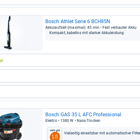
Bosch Ath­let Serie 6 BCH85N
Akku­lauf­zeit (maxi­mal): 45 min • Fest ver­bau­ter Akku
Kom­pakt, kabel­los mit star­ker Akku­leis­tung
Bosch GAS 35 L AFC Pro­fes­sio­nal
Elek­tro • 1380 W • Nass-​Tro­cken
Sehr gut
Viel­sei­tig ein­setz­bar mit auto­ma­ti­scher Fil­te
1,5