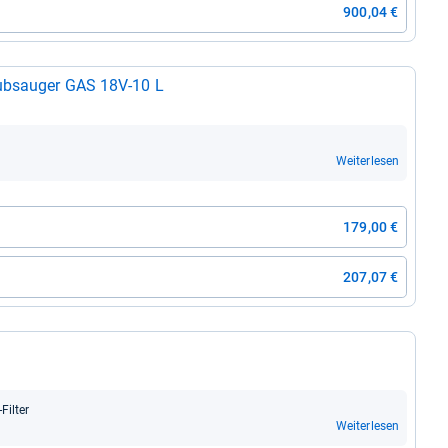
900,04 €
ub­sau­ger GAS 18V-​10 L
Weiterlesen
179,00 €
207,07 €
il­ter
Weiterlesen