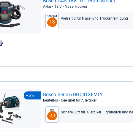
Bosch GAS 18V-​10 L Pro­fes­sio­nal
Akku • 18 V • Nass-​Tro­cken
Sehr gut
Viel­sei­tig für Nass-​ und Tro­cken­rei­ni­gung
1,3
Bosch Serie 6 BGC41XFMLY
–6%
Beu­tel­los • Geeig­net für All­er­gi­ker
Gut
Sichere Luft für All­er­gi­ker – gründ­lich und 
2,1