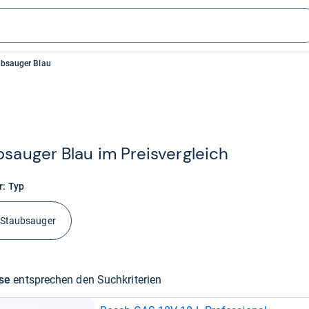
bsauger Blau
sau­ger Blau im Preis­ver­gleich
r: Typ
-Staubsauger
sse
ent­spre­chen den Such­kri­te­rien