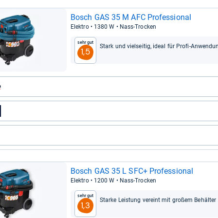
Bosch GAS 35 M AFC Pro­fes­sio­nal
Elek­tro • 1380 W • Nass-​Tro­cken
Sehr gut
Stark und viel­sei­tig, ideal für Profi-​Anwen­du
1,5
Bosch GAS 35 L SFC+ Pro­fes­sio­nal
Elek­tro • 1200 W • Nass-​Tro­cken
Sehr gut
Starke Leis­tung ver­eint mit großem Behäl­ter
1,3