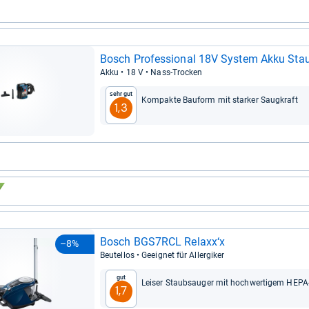
Bosch Pro­fes­sio­nal 18V Sys­tem Akku Sta
Akku • 18 V • Nass-​Tro­cken
Sehr gut
Kom­pakte Bau­form mit star­ker Saug­kraft
1,3
Bosch BGS7RCL Relaxx‘x
–8%
Beu­tel­los • Geeig­net für All­er­gi­ker
Gut
Lei­ser Staub­sau­ger mit hoch­wer­ti­gem HEPA-​F
1,7