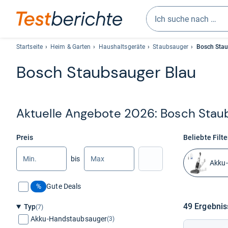
Geben
Sie
Startseite
Heim & Garten
Haushaltsgeräte
Staubsauger
Bosch Stau
mindestens
Bosch Staub­sau­ger Blau
drei
Zeichen
ein.
Vorschläge
Aktu­elle Ange­bote 2026: Bosch Staub­
erscheinen
automatisch
und
Preis
Beliebte Filte
lassen
Min.
Max.
bis
sich
Nach Preis filtern
Akku
mit
den
%
Gute Deals
Pfeiltasten
auswählen.
49 Ergeb­ni
Typ
(7)
Akku-Handstaubsauger
(3)