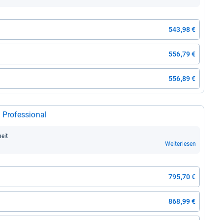
543,98 €
556,79 €
556,89 €
ro­fes­sio­nal
heit
Weiterlesen
795,70 €
868,99 €