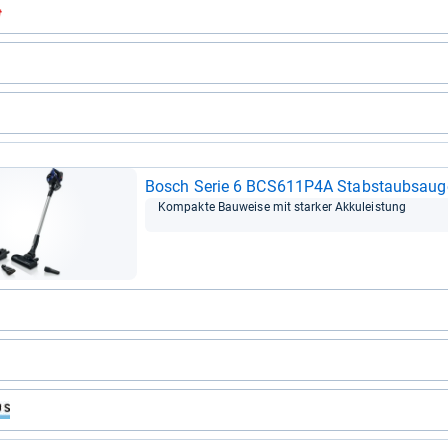
Bosch Serie 6 BCS611P4A Stab­staub­sau­g
Kom­pakte Bau­weise mit star­ker Akku­leis­tung