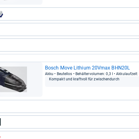
Bosch Move Lithium 20Vmax BHN20L
Akku • Beu­tel­los • Behäl­ter­vo­lu­men: 0,3 l • Akku­lauf­zei
Kom­pakt und kraft­voll für zwi­schen­durch