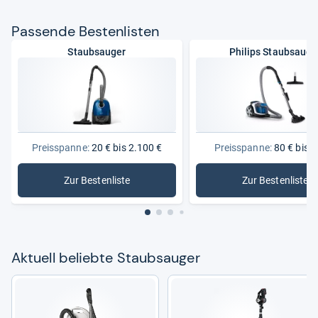
Pas­sende Bes­ten­lis­ten
Staubsauger
Philips Staubsauge
Preisspanne:
20 € bis 2.100 €
Preisspanne:
80 € bis 3
Zur Bestenliste
Zur Bestenliste
: Staubsauger
: Philips
Aktu­ell beliebte Staub­sau­ger