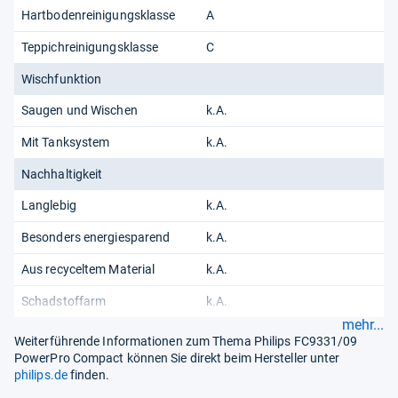
Hartbodenreinigungsklasse
A
Teppichreinigungsklasse
C
Wischfunktion
Saugen und Wischen
k.A.
Mit Tanksystem
k.A.
Nachhaltigkeit
Langlebig
k.A.
Besonders energiesparend
k.A.
Aus recyceltem Material
k.A.
Schadstoffarm
k.A.
mehr...
Weiterführende Informationen zum Thema Philips FC9331/09
PowerPro Compact können Sie direkt beim Hersteller unter
philips.de
finden.