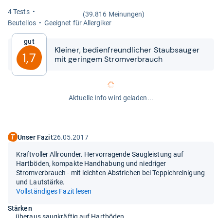
4 Tests
(39.816 Meinungen)
Beu­tel­los
Geeig­net für All­er­gi­ker
Gut
Klei­ner, bedi­en­freund­li­cher Staub­sau­ger
1,7
mit gerin­gem Strom­ver­brauch
Aktuelle Info wird geladen...
Unser Fazit
26.05.2017
Kraftvoller Allrounder. Hervorragende Saugleistung auf
Hartböden, kompakte Handhabung und niedriger
Stromverbrauch - mit leichten Abstrichen bei Teppichreinigung
und Lautstärke.
Vollständiges Fazit lesen
Stärken
überaus saugkräftig auf Hartböden