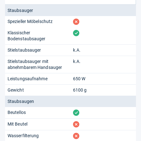
Staubsauger
fehlt
Spezieller Möbelschutz
vorhanden
Klassischer
Bodenstaubsauger
Stielstaubsauger
k.A.
Stielstaubsauger mit
k.A.
abnehmbarem Handsauger
Leistungsaufnahme
650 W
Gewicht
6100 g
Staubsaugen
vorhanden
Beutellos
fehlt
Mit Beutel
fehlt
Wasserfilterung