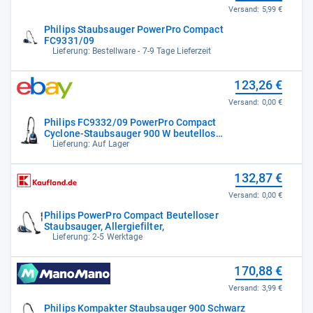
Versand:
5,99 €
Philips Staubsauger PowerPro Compact
FC9331/09
Lieferung: Bestellware - 7-9 Tage Lieferzeit
123,26 €
Versand:
0,00 €
Philips FC9332/09 PowerPro Compact
Cyclone-Staubsauger 900 W beutellos
schwarz
Lieferung: Auf Lager
132,87 €
Versand:
0,00 €
Philips PowerPro Compact Beutelloser
Staubsauger, Allergiefilter,
Lieferung: 2-5 Werktage
170,88 €
Versand:
3,99 €
Philips Kompakter Staubsauger 900 Schwarz