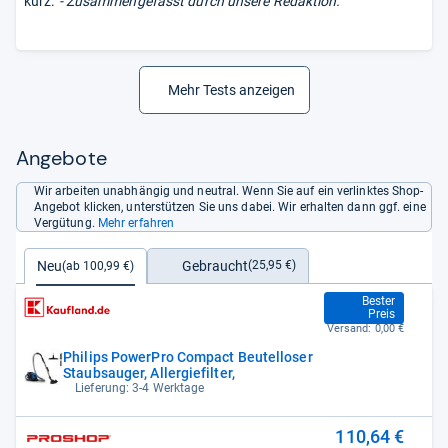
kurz.
- Zusammengefasst durch unsere Redaktion.
Mehr Tests anzeigen
Angebote
Wir arbeiten unabhängig und neutral. Wenn Sie auf ein verlinktes Shop-
Angebot klicken, unterstützen Sie uns dabei. Wir erhalten dann ggf. eine
Vergütung.
Mehr erfahren
Gebraucht
Neu
(25,95 €)
(ab 100,99 €)
100,99 €
Bester
Preis
Versand:
0,00 €
Philips PowerPro Compact Beutelloser
Staubsauger, Allergiefilter,
Lieferung: 3-4 Werktage
110,64 €