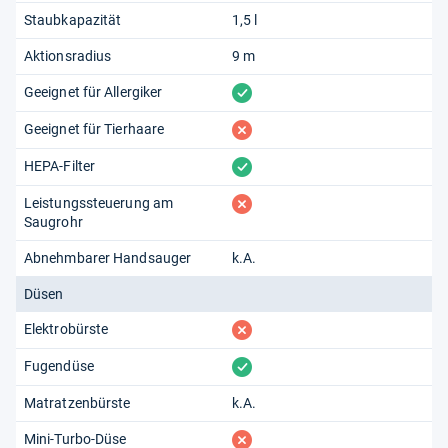
Staubkapazität
1,5 l
Aktionsradius
9 m
vorhanden
Geeignet für Allergiker
fehlt
Geeignet für Tierhaare
vorhanden
HEPA-Filter
fehlt
Leistungssteuerung am
Saugrohr
Abnehmbarer Handsauger
k.A.
Düsen
fehlt
Elektrobürste
vorhanden
Fugendüse
Matratzenbürste
k.A.
fehlt
Mini-Turbo-Düse