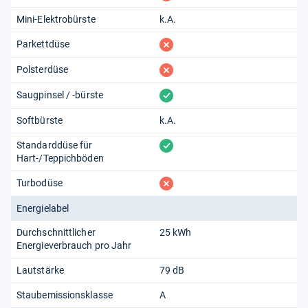
Mini-Elektrobürste
k.A.
fehlt
Parkettdüse
fehlt
Polsterdüse
vorhanden
Saugpinsel / -bürste
Softbürste
k.A.
vorhanden
Standarddüse für
Hart-/Teppichböden
fehlt
Turbodüse
Energielabel
Durchschnittlicher
25 kWh
Energieverbrauch pro Jahr
Lautstärke
79 dB
Staubemissionsklasse
A