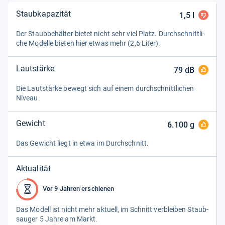
Staubkapazität
1,5
l
Der Staub­be­häl­ter bie­tet nicht sehr viel Platz. Durch­schnitt­li­
che Modelle bie­ten hier etwas mehr (2,6 Liter).
Lautstärke
79
dB
Die Laut­stärke bewegt sich auf einem durch­schnitt­li­chen
Niveau.
Gewicht
6.100
g
Das Gewicht liegt in etwa im Durch­schnitt.
Aktualität
Vor 9 Jahren erschienen
Das Modell ist nicht mehr aktu­ell, im Schnitt ver­blei­ben Staub­
sau­ger 5 Jahre am Markt.