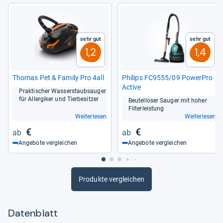
Sehr gut
Sehr gut
1,2
1,4
Tho­mas Pet & Family Pro 4all
Phi­lips FC9555/09 Power­Pro
Active
Prak­ti­scher Was­ser­staub­sau­ger
für All­er­gi­ker und Tier­be­sit­zer
Beu­tel­lo­ser Sau­ger mit hoher
Fil­ter­leis­tung
Weiterlesen
Weiterlesen
€
€
Angebote vergleichen
Angebote vergleichen
Produkte vergleichen
Datenblatt