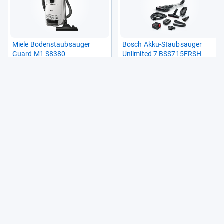
Miele Boden­staub­sau­ger
Bosch Akku-​Staub­sau­ger
Guard M1 S8380
Unlimi­ted 7 BSS715FRSH
(847)
(15)
199,99 €
282,13 €
7
17
Angebote vergleichen
Angebote vergleichen
Aus unse­rem Maga­zin
Tipps
Ener­gie­spa­ren: Kleine Tricks, große
Wir­kung
Zum Artikel