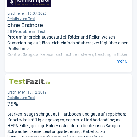
Erschienen: 10.07.2023
Details zum Test
ohne Endnote
38 Produkte im Test
Pro: umfangreich ausgestattet; Räder und Rollen weisen
Gummierung auf; lässt sich einfach säubern; verfügt über einen
Prallschutz.
Contra: Saugstärke lässt sich nicht einstellen; Leistung in Ecken
könnte besser sein; lässt sich recht schwer aus seiner
mehr...
Abstellposition befreien; Bodendüse lädt sich statisch
auf.
- Zusammengefasst durch unsere Redaktion.
Erschienen: 13.12.2019
Details zum Test
78%
Stärken: saugt sehr gut auf Hartböden und gut auf Teppichen;
Kabel wird kräftig eingezogen; separate Hartbodendüse; mit
HEPA-Filter; geringe Folgekosten durch beutelloses Saugen.
Schwächen: keine Leistungssteuerung; Kabel ist zu