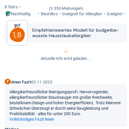
8 Tests
(3.359 Meinungen)
Beu­tel­los
Geeig­net für All­er­gi­ker
Geeig­net für
Nachhaltig
Gut
Emp­feh­lens­wer­tes Modell für bud­get­be­
1,8
wusste Haus­stau­ball­er­gi­ker
Aktuelle Info wird geladen...
Unser Fazit
03.11.2020
Allergikerfreundlicher Reinigungsprofi. Hervorragender,
allergikerfreundlicher Staubsauger mit großer Reichweite,
beutellosem Design und hoher Energieeffizienz. Trotz kleinerer
Schwächen überzeugt er durch seine Saugleistung und
Praktikabilität - alles für unter 200 Euro.
Vollständiges Fazit lesen