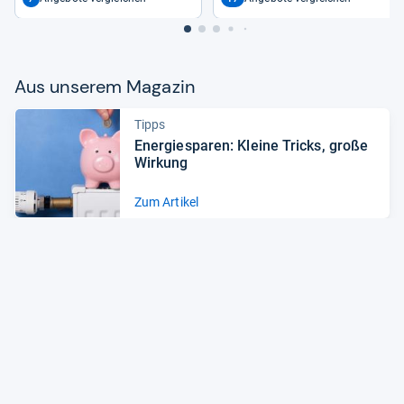
Aus unse­rem Maga­zin
Tipps
Ener­gie­spa­ren: Kleine Tricks, große
Wir­kung
Zum Artikel
News
Staub­sau­ger: Das sind die Trends
2022
Zum Artikel