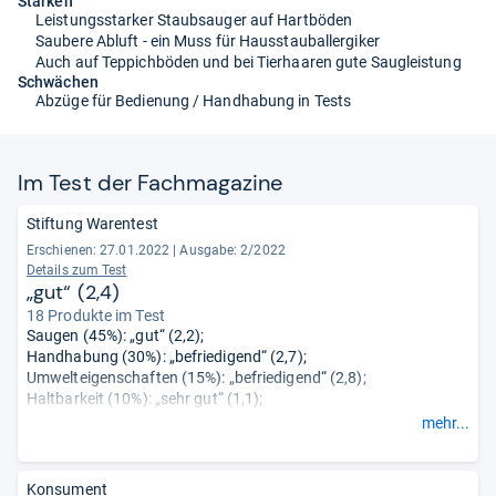
Stärken
Leistungsstarker Staubsauger auf Hartböden
Saubere Abluft - ein Muss für Hausstauballergiker
Auch auf Teppichböden und bei Tierhaaren gute Saugleistung
Schwächen
Abzüge für Bedienung / Handhabung in Tests
Im Test der Fach­ma­ga­zine
Stiftung Warentest
Erschienen: 27.01.2022
|
Ausgabe: 2/2022
Details zum Test
„gut“ (2,4)
18 Produkte im Test
Saugen (45%): „gut“ (2,2);
Handhabung (30%): „befriedigend“ (2,7);
Umwelteigenschaften (15%): „befriedigend“ (2,8);
Haltbarkeit (10%): „sehr gut“ (1,1);
Sicherheit (0%): „sehr gut“ (1,5);
mehr...
Schadstoffe (0%): „sehr gut“ (1,0).
Konsument