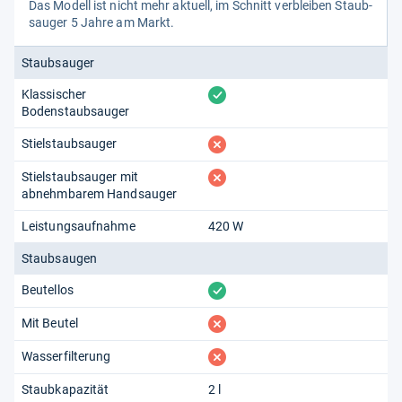
Das Modell ist nicht mehr aktu­ell, im Schnitt ver­blei­ben Staub­
sau­ger 5 Jahre am Markt.
Staubsauger
vorhanden
Klassischer
Bodenstaubsauger
fehlt
Stielstaubsauger
fehlt
Stielstaubsauger mit
abnehmbarem Handsauger
Leistungsaufnahme
420 W
Staubsaugen
vorhanden
Beutellos
fehlt
Mit Beutel
fehlt
Wasserfilterung
Staubkapazität
2 l