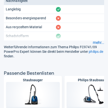
Nachhaltigkeit
vorhanden
Langlebig
fehlt
Besonders energiesparend
fehlt
Aus recyceltem Material
vorhanden
Schadstoffarm
mehr...
Weiterführende Informationen zum Thema Philips FC9741/09
PowerPro Expert können Sie direkt beim Hersteller unter
philips.de
finden.
Pas­sende Bes­ten­lis­ten
Staubsauger
Philips Staubsauge