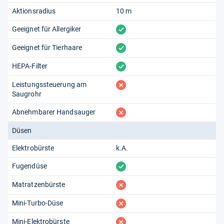
Aktionsradius
10 m
vorhanden
Geeignet für Allergiker
vorhanden
Geeignet für Tierhaare
vorhanden
HEPA-Filter
fehlt
Leistungssteuerung am
Saugrohr
fehlt
Abnehmbarer Handsauger
Düsen
Elektrobürste
k.A.
vorhanden
Fugendüse
fehlt
Matratzenbürste
fehlt
Mini-Turbo-Düse
fehlt
Mini-Elektrobürste