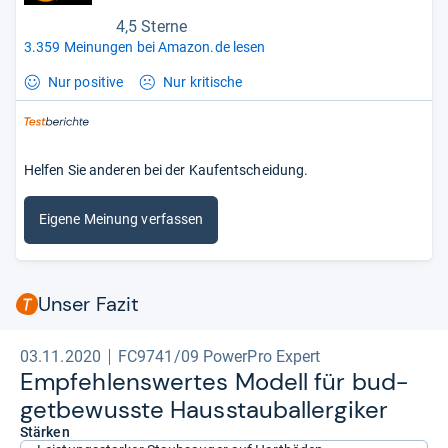
4,5 Sterne
3.359 Meinungen bei Amazon.de lesen
Nur positive
Nur kritische
Helfen Sie anderen bei der Kaufentscheidung.
Eigene Meinung verfassen
Unser Fazit
03.11.2020
FC9741/09 PowerPro Expert
Emp­feh­lens­wer­tes Modell für bud­
get­be­wusste Haus­stau­ball­er­gi­ker
Stärken