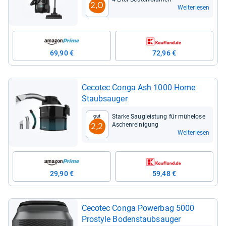
2,0
Weiterlesen
69,90 €
72,96 €
Ceco­tec Conga Ash 1000 Home
Staub­sau­ger
Starke Sau­g­leis­tung für mühe­lose
Gut
Aschen­rei­ni­gung
2,2
Weiterlesen
29,90 €
59,48 €
Ceco­tec Conga Power­bag 5000
Prostyle Boden­staub­sau­ger