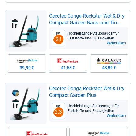
Ceco­tec Conga Rock­star Wet & Dry
Com­pact Gar­den Nass-​ und Tro­
ckensau­ger
Hoch­leis­tungs-​Staub­sau­ger für
Gut
Fest­stoffe und Flüs­sig­kei­ten
2,1
Weiterlesen
39,90 €
41,63 €
43,89 €
Ceco­tec Conga Rock­star Wet & Dry
Com­pact Gar­den Plus
Hoch­leis­tungs-​Staub­sau­ger für
Gut
Fest­stoffe und Flüs­sig­kei­ten
2,3
Weiterlesen