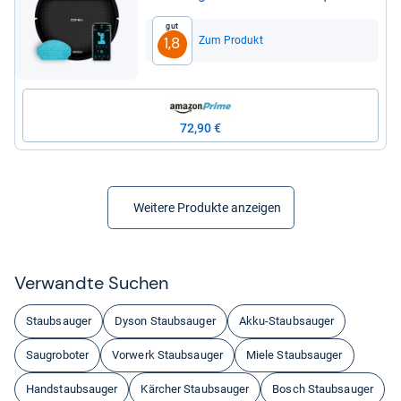
3000 Pa
Gut
Zum Produkt
1,8
72,90 €
Weitere Produkte anzeigen
Ver­wandte Suchen
Staubsauger
Dyson Staubsauger
Akku-Staubsauger
Saugroboter
Vorwerk Staubsauger
Miele Staubsauger
Handstaubsauger
Kärcher Staubsauger
Bosch Staubsauger