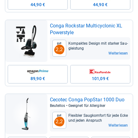
44,90 €
44,90 €
Conga Rock­star Mul­ti­cy­clo­nic XL
Power­style
Kom­pak­tes Design mit star­ker Sau­
Gut
g­leis­tung
2,2
Weiterlesen
89,90 €
101,09 €
Ceco­tec Conga Pop­Star 1000 Duo
Beu­tel­los • Geeig­net für All­er­gi­ker
Fle­xibler Saug­kom­fort für jede Ecke
Gut
und jeden Anspruch
2,2
Weiterlesen