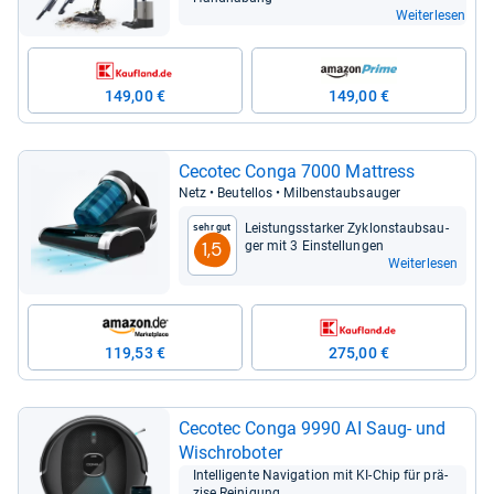
Weiterlesen
149,00 €
149,00 €
Ceco­tec Conga 7000 Mat­tress
Netz • Beu­tel­los • Mil­ben­staub­sau­ger
Leis­tungs­star­ker Zyklon­staub­sau­
Sehr gut
ger mit 3 Ein­stel­lun­gen
1,5
Weiterlesen
119,53 €
275,00 €
Ceco­tec Conga 9990 AI Saug-​ und
Wisch­ro­bo­ter
Intel­li­gente Navi­ga­tion mit KI-​Chip für prä­
zise Rei­ni­gung