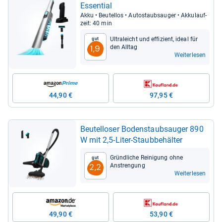
Essen­tial
Akku • Beu­tel­los • Autostaub­sau­ger • Akku­lauf­
zeit: 40 min
Ultra­leicht und effi­zi­ent, ideal für
Gut
den All­tag
1,9
Weiterlesen
44,90 €
97,95 €
Beu­tel­lo­ser Boden­staub­sau­ger 890
W mit 2,5-​Liter-​Staub­be­häl­ter
Gründ­li­che Rei­ni­gung ohne
Gut
Anstren­gung
2,2
Weiterlesen
49,90 €
53,90 €