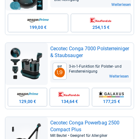
Weiterlesen
199,00 €
254,15 €
Ceco­tec Conga 7000 Pols­ter­rei­ni­ger
& Staub­sau­ger
3-​in-​1-​Funk­tion für Pols­ter-​ und
Gut
Fens­ter­rei­ni­gung
1,9
Weiterlesen
129,00 €
134,64 €
177,25 €
Ceco­tec Conga Power­bag 2500
Com­pact Plus
Mit Beu­tel • Geeig­net für All­er­gi­ker