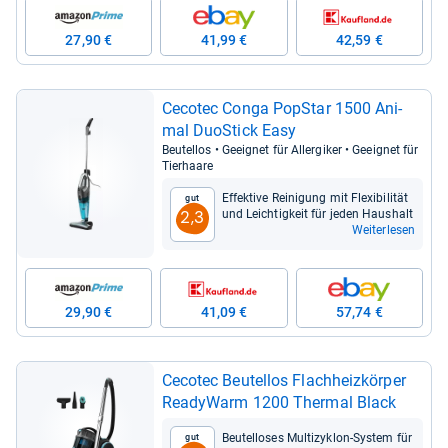
27,90 €
41,99 €
42,59 €
Ceco­tec Conga Pop­Star 1500 Ani­
mal Duo­Stick Easy
Beu­tel­los • Geeig­net für All­er­gi­ker • Geeig­net für
Tier­haare
Effek­tive Rei­ni­gung mit Fle­xi­bi­li­tät
Gut
und Leich­tig­keit für jeden Haus­halt
2,3
Weiterlesen
29,90 €
41,09 €
57,74 €
Ceco­tec Beu­tel­los Flach­heiz­kör­per
Rea­dy­Warm 1200 Ther­mal Black
Beu­tel­lo­ses Mul­ti­zy­klon-​Sys­tem für
Gut