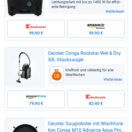
Leis­tungs­stark mit bis zu 1400 W für effi­zi­
ente Rei­ni­gung
Weiterlesen
99,90 €
99,90 €
Ceco­tec Conga Rock­star Wet & Dry
30L Staub­sau­ger
Kraft­voll und viel­sei­tig für alle
Gut
Ober­flä­chen
1,8
Weiterlesen
79,90 €
83,40 €
Ceco­tec Sau­gro­bo­ter mit Wisch­funk­
tion Conga M10 Advance Aqua Pro,