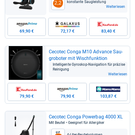
kon­stante Sau­g­leis­tung
2,2
Weiterlesen
69,90 €
72,17 €
83,40 €
Ceco­tec Conga M10 Advance Sau­
gro­bo­ter mit Wisch­funk­tion
Intel­li­gente Gyro­skop-​Navi­ga­tion für prä­zise
Rei­ni­gung
Weiterlesen
79,90 €
79,90 €
103,87 €
Ceco­tec Conga Power­bag 4000 XL
Mit Beu­tel • Geeig­net für All­er­gi­ker
Gut
4-​Liter-​Beu­tel­vo­lu­men