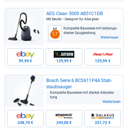
AEG Clean 5000 AB51C1DB
Mit Beu­tel • Geeig­net für All­er­gi­ker
Kom­pakte Bau­weise mit leis­tungs­
Gut
star­ker Sau­g­leis­tung
1,7
Weiterlesen
99,99 €
129,99 €
129,99 €
Bosch Serie 6 BCS611P4A Stab­
staub­sau­ger
Kom­pakte Bau­weise mit star­ker Akku­leis­
tung
Weiterlesen
248,70 €
249,00 €
251,72 €