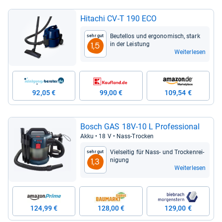
Hita­chi CV-​T 190 ECO
Beu­tel­los und ergo­no­misch, stark
Sehr gut
in der Leis­tung
1,5
Weiterlesen
92,05 €
99,00 €
109,54 €
Bosch GAS 18V-​10 L Pro­fes­sio­nal
Akku • 18 V • Nass-​Tro­cken
Viel­sei­tig für Nass-​ und Tro­cken­rei­
Sehr gut
ni­gung
1,3
Weiterlesen
124,99 €
128,00 €
129,00 €