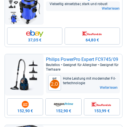
Viel­sei­tig ein­setz­bar, stark und robust
Weiterlesen
37,05 €
64,80 €
Phi­lips Power­Pro Expert FC9745/09
Beu­tel­los • Geeig­net für All­er­gi­ker • Geeig­net für
Tier­haare
Hohe Leis­tung mit mod­erns­ter Fil­
Gut
ter­tech­no­lo­gie
2,0
Weiterlesen
152,90 €
152,90 €
153,99 €