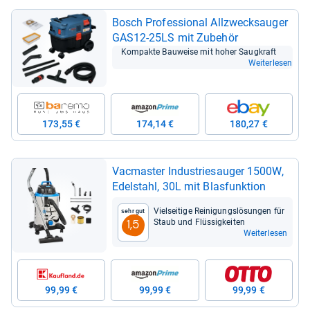
Bosch Pro­fes­sio­nal All­zweck­sau­ger
GAS12-​25LS mit Zube­hör
Kom­pakte Bau­weise mit hoher Saug­kraft
Weiterlesen
173,55 €
174,14 €
180,27 €
Vac­mas­ter Indus­trie­sau­ger 1500W,
Edel­stahl, 30L mit Blas­funk­tion
Viel­sei­tige Rei­ni­gungs­lö­sun­gen für
Sehr gut
Staub und Flüs­sig­kei­ten
1,5
Weiterlesen
99,99 €
99,99 €
99,99 €