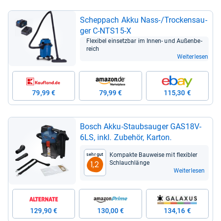
Schepp­ach Akku Nass-​/Tro­ckensau­
ger C-​NTS15-​X
Fle­xi­bel ein­setz­bar im Innen-​ und Außen­be­
reich
Weiterlesen
79,99 €
79,99 €
115,30 €
Bosch Akku-​Staub­sau­ger GAS18V-​
6LS, inkl. Zube­hör, Kar­ton.
Kom­pakte Bau­weise mit fle­xibler
Sehr gut
Schlauch­länge
1,2
Weiterlesen
129,90 €
130,00 €
134,16 €