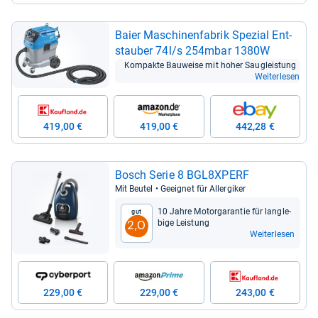
Baier Maschi­nen­fa­brik Spe­zial Ent­
stau­ber 74l/s 254mbar 1380W
Kom­pakte Bau­weise mit hoher Sau­g­leis­tung
Weiterlesen
419,00 €
419,00 €
442,28 €
Bosch Serie 8 BGL8XPERF
Mit Beu­tel • Geeig­net für All­er­gi­ker
10 Jahre Mot­or­ga­ran­tie für lang­le­
Gut
bige Leis­tung
2,0
Weiterlesen
229,00 €
229,00 €
243,00 €