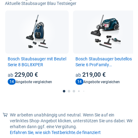
Aktuelle Staubsauger Blau Testsieger
Bosch Staub­sau­ger mit Beu­tel
Bosch Staub­sau­ger beu­tel­los
Serie 8 BGL8XPER
Serie 6 Pro­Fa­mily
BGC41XFMLY
229,00 €
219,00 €
14
14
Angebote vergleichen
Angebote vergleichen
Wir arbeiten unabhängig und neutral. Wenn Sie auf ein
verlinktes Shop-Angebot klicken, unterstützen Sie uns dabei. Wir
erhalten dann ggf. eine Vergütung.
Erfahren Sie, wie sich Testberichte.de finanziert