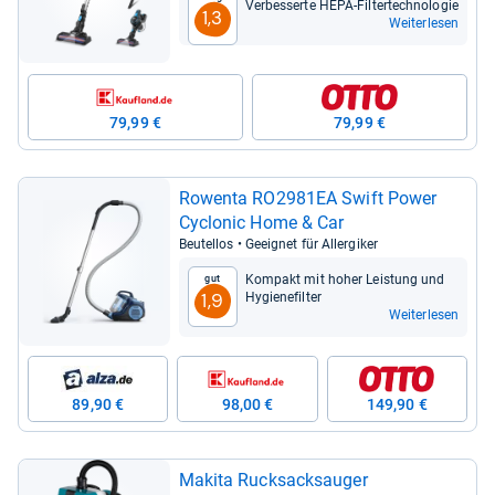
Ver­bes­serte HEPA-​Fil­ter­tech­no­lo­gie
1,3
Weiterlesen
79,99 €
79,99 €
Rowenta RO2981EA Swift Power
Cyclo­nic Home & Car
Beu­tel­los • Geeig­net für All­er­gi­ker
Kom­pakt mit hoher Leis­tung und
Gut
Hygie­ne­fil­ter
1,9
Weiterlesen
89,90 €
98,00 €
149,90 €
Makita Ruck­sack­sau­ger