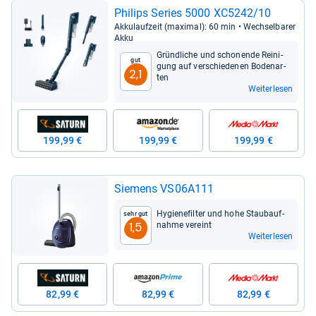
Phi­lips Series 5000 XC5242/10
Akku­lauf­zeit (maxi­mal): 60 min • Wech­sel­ba­rer
Akku
Gründ­li­che und scho­nende Rei­ni­
Gut
gung auf ver­schie­de­nen Boden­ar­
2,1
ten
Weiterlesen
199,99 €
199,99 €
199,99 €
Sie­mens VS06A111
Hygie­ne­fil­ter und hohe Stau­b­auf­
Sehr gut
nahme ver­eint
1,5
Weiterlesen
82,99 €
82,99 €
82,99 €