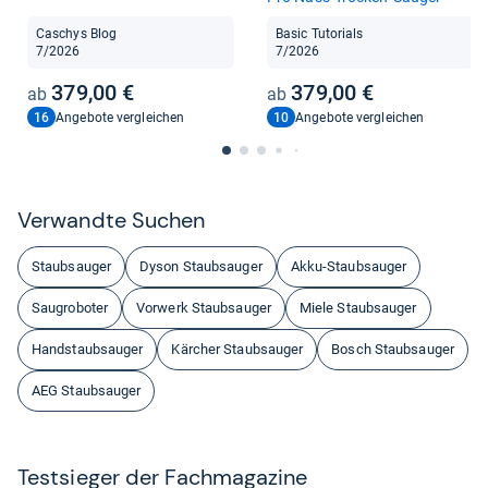
Caschys Blog
Basic Tutorials
7/2026
7/2026
379,00 €
379,00 €
16
10
Angebote vergleichen
Angebote vergleichen
Ver­wandte Suchen
Staubsauger
Dyson Staubsauger
Akku-Staubsauger
Saugroboter
Vorwerk Staubsauger
Miele Staubsauger
Handstaubsauger
Kärcher Staubsauger
Bosch Staubsauger
AEG Staubsauger
Test­sie­ger der Fach­ma­ga­zine