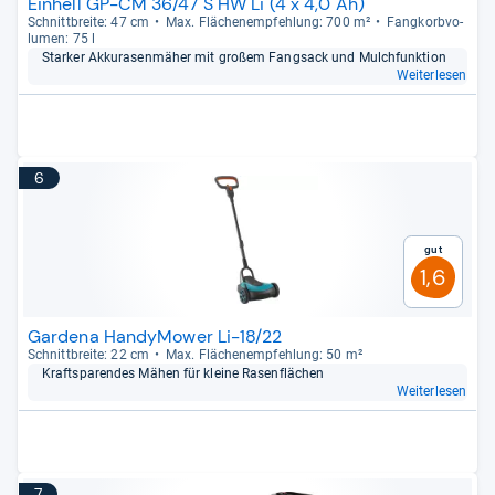
Einhell GP-CM 36/47 S HW Li (4 x 4,0 Ah)
Schnitt­breite: 47 cm
Max. Flä­chen­emp­feh­lung: 700 m²
Fang­korb­vo­
lu­men: 75 l
Star­ker Akku­ra­sen­mä­her mit großem Fang­sack und Mulch­funk­tion
Weiterlesen
6
Gut
1,6
Gardena HandyMower Li-18/22
Schnitt­breite: 22 cm
Max. Flä­chen­emp­feh­lung: 50 m²
Kraftspa­ren­des Mähen für kleine Rasen­flä­chen
Weiterlesen
7