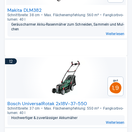
Makita DLM382
Schnitt­breite: 38 cm
Max. Flä­chen­emp­feh­lung: 560 m²
Fang­korb­vo­
lu­men: 40 l
Geräusch­ar­mer Akku-​Rasen­mä­her zum Schnei­den, Sam­meln und Mul­
chen
Weiterlesen
12
Gut
1,9
Bosch UniversalRotak 2x18V-37-550
Schnitt­breite: 37 cm
Max. Flä­chen­emp­feh­lung: 550 m²
Fang­korb­vo­
lu­men: 40 l
Hoch­wer­ti­ger & zuver­läs­si­ger Akkumä­her
Weiterlesen