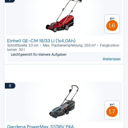
Gut
1,6
Einhell GE-CM 18/33 Li (1x4,0Ah)
Schnitt­breite: 33 cm
Max. Flä­chen­emp­feh­lung: 200 m²
Fang­korb­vo­
lu­men: 30 l
Leicht­ge­wicht für klei­nere Auf­ga­ben
Weiterlesen
8
Gut
1,7
Gardena PowerMax 37/36V P4A