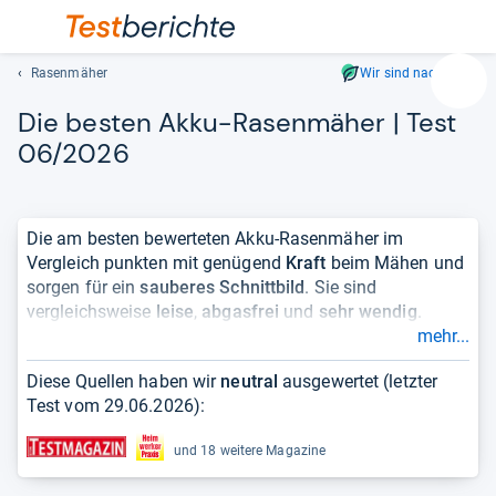
Rasenmäher
Wir sind nachhaltig
Suc
Die bes­ten Akku-​Rasen­mä­her | Test
Geben
Sie
06/2026
mindest
drei
Zeichen
Die am besten bewerteten Akku-Rasenmäher im
ein.
Vergleich punkten mit genügend
Kraft
beim Mähen und
Vorschl
sorgen für ein
sauberes Schnittbild
. Sie sind
erschei
vergleichsweise
leise
,
abgasfrei
und
sehr wendig
.
automat
mehr...
und
Akkurasenmäher eignen sich besonders für
kleine bis
lassen
mittlere Rasenflächen
. Da Sie von keinem Kabel
Diese Quellen haben wir
neutral
ausgewertet (letzter
sich
begrenzt werden, können sie vor allem in
verwinkelten
Test vom
29.06.2026
):
mit
und kleinteiligen Flächen
Ihre Stärken ausspielen. Mit
den
zusätzlichem Radantrieb haben Sie zudem genug
und 18 weitere Magazine
Pfeiltas
Power für längeres Gras.
auswähl