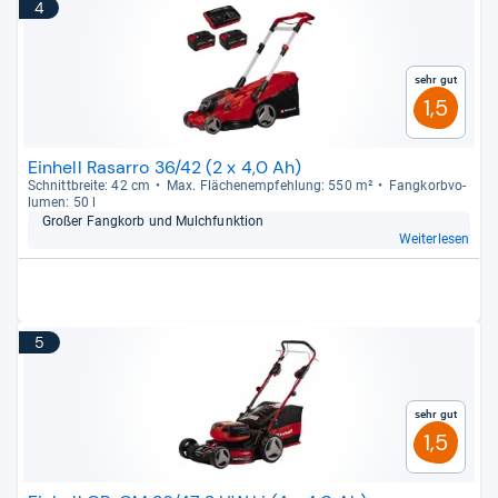
4
Sehr gut
1,5
Einhell Rasarro 36/42 (2 x 4,0 Ah)
Schnitt­breite: 42 cm
Max. Flä­chen­emp­feh­lung: 550 m²
Fang­korb­vo­
lu­men: 50 l
Großer Fang­korb und Mulch­funk­tion
Weiterlesen
5
Sehr gut
1,5