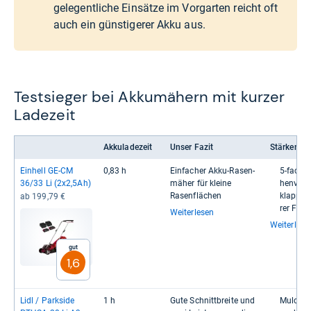
gelegentliche Einsätze im Vorgarten reicht oft
auch ein günstigerer Akku aus.
Testsieger bei Akkumähern mit kurzer
Ladezeit
Akkuladezeit
Unser Fazit
Stärken
Ein­hell GE-​CM
0,83 h
Ein­fa­cher Akku-​Rasen­
5-​​fache
36/33 Li (2x2,5Ah)
mä­her für kleine
hen­ver­s
Rasen­flä­chen
klapp­ba­
ab 199,79 €
rer Füh­
Weiterlesen
Weiterlese
Gut
1,6
Lidl / Park­side
1 h
Gute Schnitt­breite und
Mulch­fu