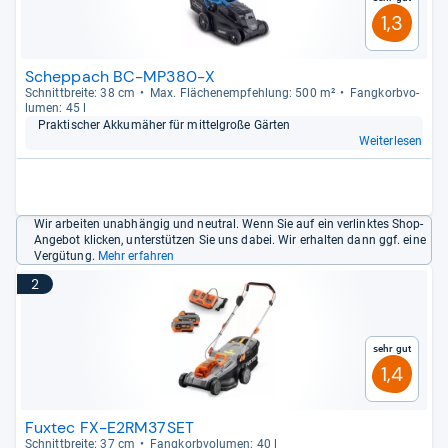
Rasenmäher
in einer übersichtlichen und aktuellen
1,3
Bestenliste
für Sie bereit. Damit Sie sich einen
vollständigen und objektiven Überblick über die Qualität
eines Produktes verschaffen können, berücksichtigen
Scheppach BC-MP380-X
wir
Testergebnisse
aus Fachmagazinen und zeigen die
Schnitt­breite: 38 cm
Max. Flä­chen­emp­feh­lung: 500 m²
Fang­korb­vo­
lu­men: 45 l
Erfahrungen
von Kundinnen und Kunden.
Prak­ti­scher Akkumä­her für mit­tel­große Gär­ten
Weiterlesen
Wir arbeiten unabhängig und neutral. Wenn Sie auf ein verlinktes Shop-
Angebot klicken, unterstützen Sie uns dabei. Wir erhalten dann ggf. eine
Vergütung.
Mehr erfahren
2
Sehr gut
1,4
Fuxtec FX-E2RM37SET
Schnitt­breite: 37 cm
Fang­korb­vo­lu­men: 40 l