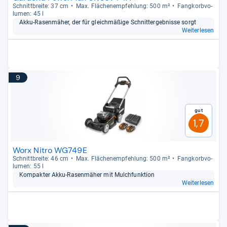
Schnitt­breite: 37 cm
Max. Flä­chen­emp­feh­lung: 500 m²
Fang­korb­vo­
lu­men: 45 l
Akku-​Rasen­mä­her, der für gleich­mä­ßige Schnit­t­er­geb­nisse sorgt
Weiterlesen
9
Gut
1,7
Worx Nitro WG749E
Schnitt­breite: 46 cm
Max. Flä­chen­emp­feh­lung: 500 m²
Fang­korb­vo­
lu­men: 55 l
Kom­pak­ter Akku-​Rasen­mä­her mit Mulch­funk­tion
Weiterlesen