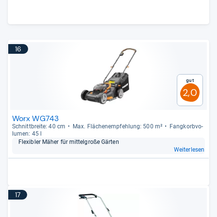
16
Gut
2,0
Worx WG743
Schnitt­breite: 40 cm
Max. Flä­chen­emp­feh­lung: 500 m²
Fang­korb­vo­
lu­men: 45 l
Fle­xibler Mäher für mit­tel­große Gär­ten
Weiterlesen
17