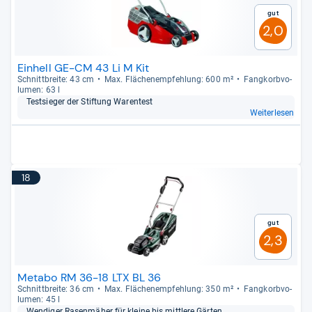
Gut
2,0
Einhell GE-CM 43 Li M Kit
Schnitt­breite: 43 cm
Max. Flä­chen­emp­feh­lung: 600 m²
Fang­korb­vo­
lu­men: 63 l
Test­sie­ger der Stif­tung Waren­test
Weiterlesen
18
Gut
2,3
Metabo RM 36-18 LTX BL 36
Schnitt­breite: 36 cm
Max. Flä­chen­emp­feh­lung: 350 m²
Fang­korb­vo­
lu­men: 45 l
Wen­di­ger Rasen­mä­her für kleine bis mitt­lere Gär­ten