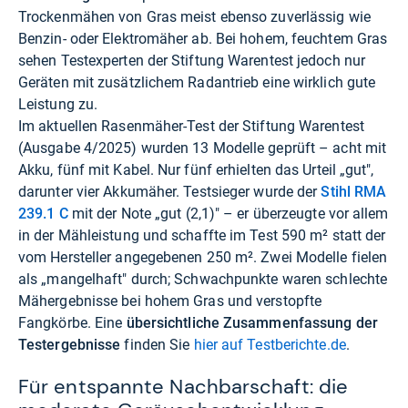
Trockenmähen von Gras meist ebenso zuverlässig wie
Benzin- oder Elektromäher ab. Bei hohem, feuchtem Gras
sehen Testexperten der Stiftung Warentest jedoch nur
Geräten mit zusätzlichem Radantrieb eine wirklich gute
Leistung zu.
Im aktuellen Rasenmäher-Test der Stiftung Warentest
(Ausgabe 4/2025) wurden 13 Modelle geprüft – acht mit
Akku, fünf mit Kabel. Nur fünf erhielten das Urteil „gut",
darunter vier Akkumäher. Testsieger wurde der
Stihl RMA
239.1 C
mit der Note „gut (2,1)" – er überzeugte vor allem
in der Mähleistung und schaffte im Test 590 m² statt der
vom Hersteller angegebenen 250 m². Zwei Modelle fielen
als „mangelhaft" durch; Schwachpunkte waren schlechte
Mähergebnisse bei hohem Gras und verstopfte
Fangkörbe. Eine
übersichtliche Zusammenfassung der
Testergebnisse
finden Sie
hier auf Testberichte.de
.
Für entspannte Nachbarschaft: die