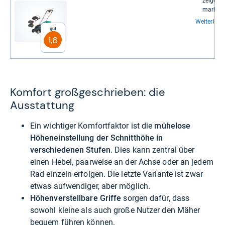
zeige
mar­ken­
Weiterlese
Gut
1,6
Komfort großgeschrieben: die
Ausstattung
Ein wichtiger Komfortfaktor ist die
mühelose
Höheneinstellung der Schnitthöhe in
verschiedenen Stufen
. Dies kann zentral über
einen Hebel, paarweise an der Achse oder an jedem
Rad einzeln erfolgen. Die letzte Variante ist zwar
etwas aufwendiger, aber möglich.
Höhenverstellbare Griffe
sorgen dafür, dass
sowohl kleine als auch große Nutzer den Mäher
bequem führen können.