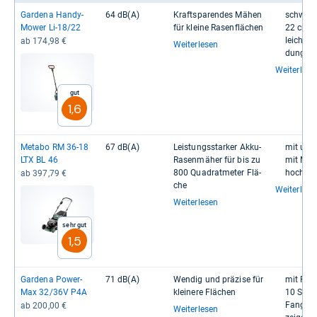
Gar­dena Han­dy­
64 dB(A)
Kraftspa­ren­des Mähen
schwenk­
Mower Li-​18/22
für kleine Rasen­flä­chen
22 cm l
leichte 
ab 174,98 €
Weiterlesen
dung
Weiterlese
Gut
1,6
Metabo RM 36-​18
67 dB(A)
Leis­tungs­star­ker Akku-​
mit und 
LTX BL 46
Rasen­mä­her für bis zu
mit Mulc
800 Qua­drat­me­ter Flä­
hoch­wer­
ab 397,79 €
che
Weiterlese
Weiterlesen
Sehr gut
1,5
Gar­dena Power­
71 dB(A)
Wen­dig und prä­zise für
mit Ras
Max 32/36V P4A
klei­nere Flä­chen
10 Schni
Fang­kor
ab 200,00 €
Weiterlesen