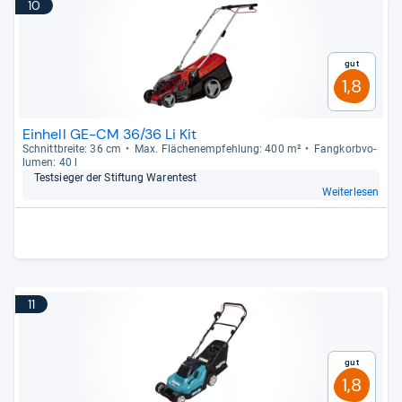
10
Gut
1,8
Einhell GE-CM 36/36 Li Kit
Schnitt­breite: 36 cm
Max. Flä­chen­emp­feh­lung: 400 m²
Fang­korb­vo­
lu­men: 40 l
Test­sie­ger der Stif­tung Waren­test
Weiterlesen
11
Gut
1,8