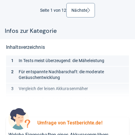
Seite 1 von 12
Nächste
weiter
Infos zur Kategorie
Inhaltsverzeichnis
In Tests meist überzeugend: die Mäheleistung
Für entspannte Nachbarschaft: die moderate
Geräuschentwicklung
Vergleich der leisen Akkurasenmäher
Komfort großgeschrieben: die Ausstattung
Umfrage von Testberichte.de!
Welche Eigenschaften eines Akkurasenmähers