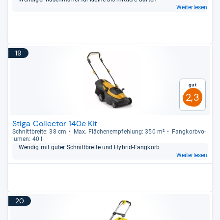
Weiterlesen
19
Gut
2,3
Stiga Collector 140e Kit
Schnitt­breite: 38 cm
Max. Flä­chen­emp­feh­lung: 350 m²
Fang­korb­vo­
lu­men: 40 l
Wen­dig mit guter Schnitt­breite und Hybrid-​Fang­korb
Weiterlesen
20