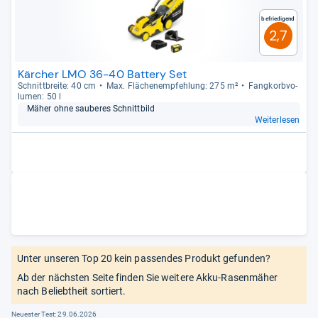
Befriedigend
2,7
Kärcher LMO 36-40 Battery Set
Schnitt­breite: 40 cm
Max. Flä­chen­emp­feh­lung: 275 m²
Fang­korb­vo­
lu­men: 50 l
Mäher ohne sau­be­res Schnitt­bild
Weiterlesen
Unter unseren Top 20 kein passendes Produkt gefunden?
Ab der nächsten Seite finden Sie weitere Akku-Rasenmäher
nach Beliebtheit sortiert.
Neuester Test:
29.06.2026