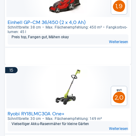
1,9
Einhell GP-CM 36/450 (2 x 4,0 Ah)
Schnitt­breite: 38 cm
Max. Flä­chen­emp­feh­lung: 450 m²
Fang­korb­vo­
lu­men: 45 l
Preis top, Fan­gen gut, Mähen okay
Weiterlesen
15
Gut
2,0
Ryobi RY18LMC30A One+
Schnitt­breite: 30 cm
Max. Flä­chen­emp­feh­lung: 149 m²
Viel­sei­ti­ger Akku-​Rasen­mä­her für kleine Gär­ten
Weiterlesen