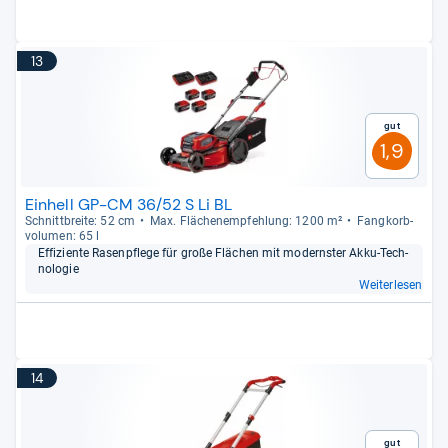
13
Gut
1,9
Einhell GP-CM 36/52 S Li BL
Schnitt­breite: 52 cm
Max. Flä­chen­emp­feh­lung: 1200 m²
Fang­korb­
vo­lu­men: 65 l
Effi­zi­ente Rasen­pflege für große Flä­chen mit mod­erns­ter Akku-​Tech­
no­lo­gie
Weiterlesen
14
Gut