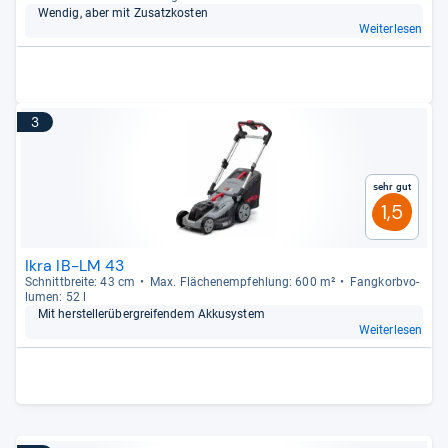
Wen­dig, aber mit Zusatz­kos­ten
Weiterlesen
3
Sehr gut
1,5
Ikra IB-LM 43
Schnitt­breite: 43 cm
Max. Flä­chen­emp­feh­lung: 600 m²
Fang­korb­vo­
lu­men: 52 l
Mit her­stel­ler­über­grei­fen­dem Akku­sys­tem
Weiterlesen