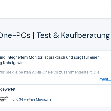
​One-​PCs | Test & Kauf­be­ra­tung
 integriertem Monitor ist praktisch und sorgt für einen
g Kabelgewirr.
für Sie
die besten All-in-One-PCs
zusammengestellt. Die
lle Produkte.
Testergebnisse
und
Kundenmeinungen
bieten
mehr...
er die Produktqualität. Momentan bestes Produkt ist Lenovo
gewertet:
und 34 weitere Magazine