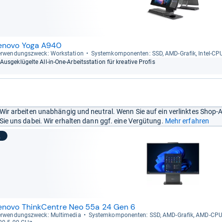
enovo Yoga A940
r­wen­dungs­zweck: Work­sta­tion
Sys­tem­kom­po­nen­ten: SSD, AMD-​Gra­fik, Intel-​CP
Aus­ge­klü­gelte All-​in-​One-​Arbeits­sta­tion für krea­tive Pro­fis
Wir arbeiten unabhängig und neutral. Wenn Sie auf ein verlinktes Shop-
Sie uns dabei. Wir erhalten dann ggf. eine Vergütung.
Mehr erfahren
2
enovo ThinkCentre Neo 55a 24 Gen 6
r­wen­dungs­zweck: Mul­ti­me­dia
Sys­tem­kom­po­nen­ten: SSD, AMD-​Gra­fik, AMD-​CP