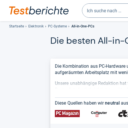
Geben
Sie
Startseite
Elektronik
PC-Systeme
All-in-One-PCs
mindestens
Die bes­ten All-​in-
drei
Zeichen
ein.
Vorschläge
erscheinen
Die Kombination aus PC-Hardware und
automatisch
aufgeräumten Arbeitsplatz mit weni
und
Unsere unabhängige Redaktion hat 
lassen
Bestenliste berücksichtigt nur aktue
sich
Ihnen einen objektiven Überblick üb
mit
Yoga A940 mit der Note 1,0.
den
Diese Quellen haben wir
neutral
aus
Pfeiltasten
auswählen.