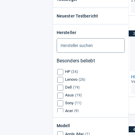
2.
Neuester Testbericht
Hersteller
Besonders beliebt
HP
(36)
H
Lenovo
(26)
Ve
Dell
(19)
Asus
(19)
Sony
(11)
Acer
(9)
Samsung
(7)
Modell
Packard Bell
(7)
Apple iMac
MSI
(1)
(7)