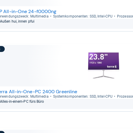
P All-in-One 24-f0000ng
r­wen­dungs­zweck: Mul­ti­me­dia
Sys­tem­kom­po­nen­ten: SSD, Intel-​CPU
Pro­zes­so
Außen hui, innen pfui
8
erra All-in-One-PC 2400 Greenline
r­wen­dungs­zweck: Mul­ti­me­dia
Sys­tem­kom­po­nen­ten: SSD, Intel-​CPU
Pro­zes­so
Alles-​in-​einem-​PC fürs Büro