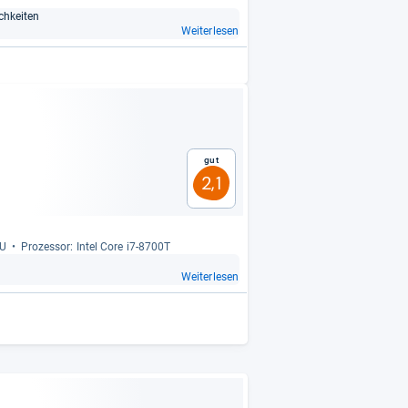
ch­kei­ten
Weiterlesen
Gut
2,1
PU
Pro­zes­sor: Intel Core i7-​8700T
Weiterlesen