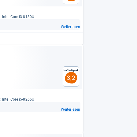
r: Intel Core i3-​8130U
Weiterlesen
Befriedigend
3,2
r: Intel Core i5-​8265U
Weiterlesen