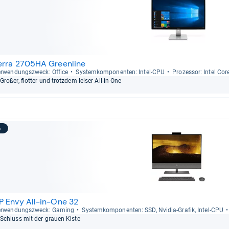
erra 2705HA Greenline
r­wen­dungs­zweck: Office
Sys­tem­kom­po­nen­ten: Intel-​CPU
Pro­zes­sor: Intel Cor
Großer, flot­ter und trotz­dem lei­ser All-​in-​One
5
P Envy All-in-One 32
r­wen­dungs­zweck: Gaming
Sys­tem­kom­po­nen­ten: SSD, Nvi­dia-​Gra­fik, Intel-​CPU
Schluss mit der grauen Kiste