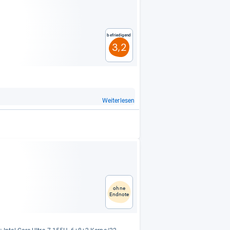
Befriedigend
3,2
Weiterlesen
ohne
Endnote