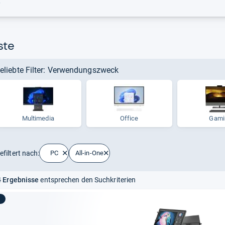
r
ste
eliebte Filter: Verwendungszweck
Multimedia
Office
Gami
efiltert nach:
PC
All-in-One
 Ergebnisse
entsprechen den Suchkriterien