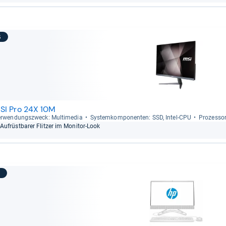
6
SI Pro 24X 10M
r­wen­dungs­zweck: Mul­ti­me­dia
Sys­tem­kom­po­nen­ten: SSD, Intel-​CPU
Pro­zes­so
Auf­rüst­ba­rer Flit­zer im Moni­tor-​Look
7