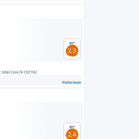
Gut
2,3
r: Intel Core i5-​10210U
Weiterlesen
Gut
2,4