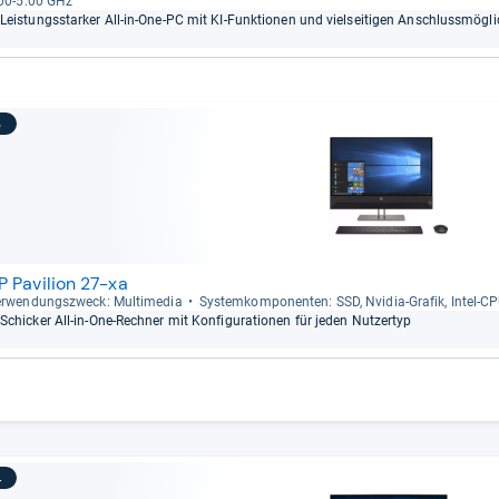
00-​5.00 GHz
Leis­tungs­star­ker All-​in-​One-​PC mit KI-​Funk­tio­nen und viel­sei­ti­gen Anschluss­mög­li
3
P Pavilion 27-xa
r­wen­dungs­zweck: Mul­ti­me­dia
Sys­tem­kom­po­nen­ten: SSD, Nvi­dia-​Gra­fik, Intel-​C
Schi­cker All-​in-​One-​Rech­ner mit Kon­fi­gu­ra­tio­nen für jeden Nut­zer­typ
4