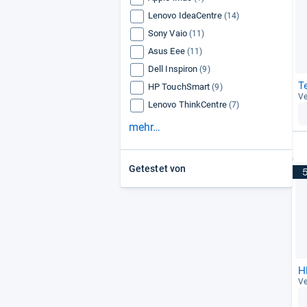
Lenovo IdeaCentre
(14)
Sony Vaio
(11)
Asus Eee
(11)
Dell Inspiron
(9)
T
HP TouchSmart
(9)
Ve
Lenovo ThinkCentre
(7)
mehr…
Getestet von
H
Ve