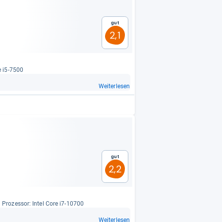
Gut
2,1
e i5-​7500
Weiterlesen
Gut
2,2
Pro­zes­sor: Intel Core i7-​10700
Weiterlesen