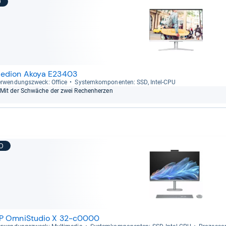
9
edion Akoya E23403
r­wen­dungs­zweck: Office
Sys­tem­kom­po­nen­ten: SSD, Intel-​CPU
Mit der Schwä­che der zwei Rechen­her­zen
10
P OmniStudio X 32-c0000