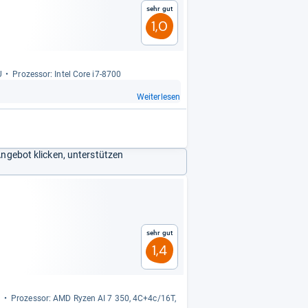
Sehr gut
1,0
U
Pro­zes­sor: Intel Core i7-​8700
Weiterlesen
Angebot klicken, unterstützen
Sehr gut
1,4
U
Pro­zes­sor: AMD Ryzen AI 7 350, 4C+4c/16T,