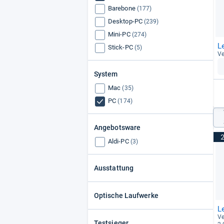
Barebone
(177)
Desktop-PC
(239)
Mini-PC
(274)
L
Stick-PC
(5)
Ve
System
Mac
(35)
PC
(174)
Angebotsware
Aldi-PC
(3)
Ausstattung
Optische Laufwerke
L
Ve
Testsieger