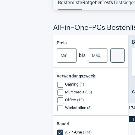
Bestenliste
Ratgeber
Tests
Testsiege
All-in-One-PCs Bestenli
Min.
Max.
B
Preis
bis
Suche
Verwendungszweck
Gaming
(1)
G
Multimedia
(36)
Office
(10)
Workstation
174
(3)
1
Bauart
All-in-One
(174)