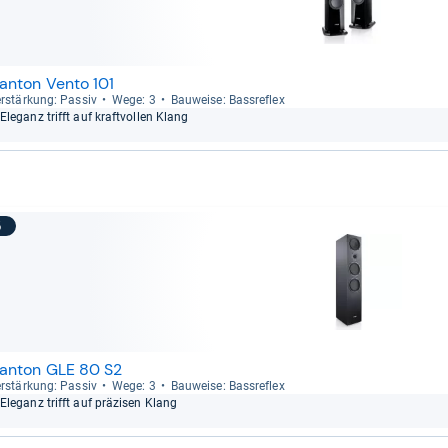
anton Vento 101
r­stär­kung: Pas­siv
Wege: 3
Bau­weise: Bass­re­flex
Ele­ganz trifft auf kraft­vol­len Klang
5
anton GLE 80 S2
r­stär­kung: Pas­siv
Wege: 3
Bau­weise: Bass­re­flex
Ele­ganz trifft auf prä­zi­sen Klang