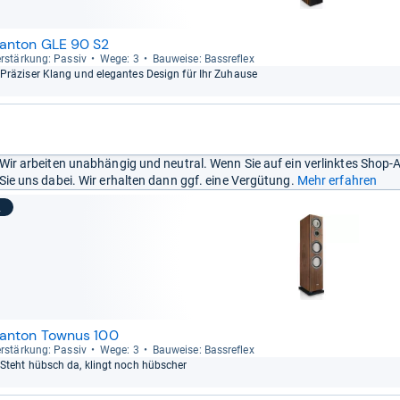
anton GLE 90 S2
r­stär­kung: Pas­siv
Wege: 3
Bau­weise: Bass­re­flex
Prä­zi­ser Klang und ele­gan­tes Design für Ihr Zuhause
Wir arbeiten unabhängig und neutral. Wenn Sie auf ein verlinktes Shop-
Sie uns dabei. Wir erhalten dann ggf. eine Vergütung.
Mehr erfahren
2
anton Townus 100
r­stär­kung: Pas­siv
Wege: 3
Bau­weise: Bass­re­flex
Steht hübsch da, klingt noch hüb­scher