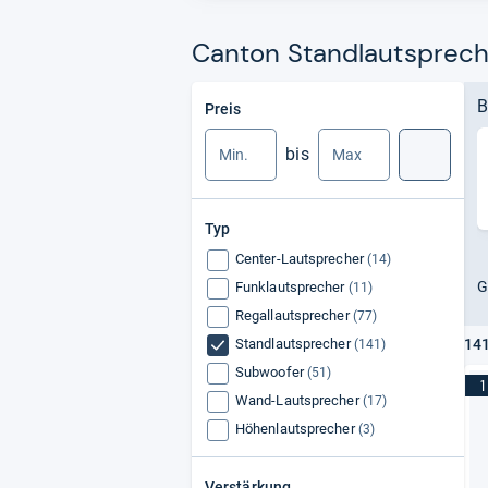
Canton Standlautspreche
Min.
Max.
B
Preis
bis
Suche
Typ
Center-Lautsprecher
(14)
G
Funklautsprecher
(11)
Regallautsprecher
(77)
Standlautsprecher
141
(141)
Subwoofer
(51)
1
Wand-Lautsprecher
(17)
Höhenlautsprecher
(3)
Verstärkung