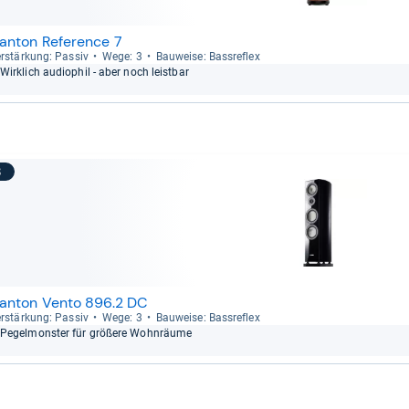
anton Reference 7
r­stär­kung: Pas­siv
Wege: 3
Bau­weise: Bass­re­flex
Wirk­lich audio­phil -​ aber noch leist­bar
8
anton Vento 896.2 DC
r­stär­kung: Pas­siv
Wege: 3
Bau­weise: Bass­re­flex
Pegel­mons­ter für grö­ßere Wohn­räume