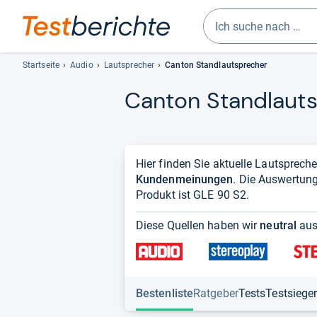
Geben
Sie
Startseite
Audio
Lautsprecher
Canton Standlautsprecher
mindestens
Can­ton Stand­laut­
drei
Zeichen
ein.
Vorschläge
erscheinen
Hier finden Sie aktuelle Lautsprech
automatisch
Kundenmeinungen
. Die Auswertung
und
Produkt ist GLE 90 S2.
lassen
sich
Diese Quellen haben wir
neutral
aus
mit
den
Pfeiltasten
auswählen.
Bestenliste
Ratgeber
Tests
Testsiege