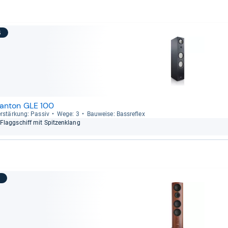
6
anton GLE 100
r­stär­kung: Pas­siv
Wege: 3
Bau­weise: Bass­re­flex
Flagg­schiff mit Spit­zen­klang
7