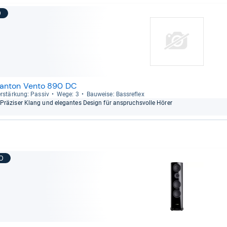
9
anton Vento 890 DC
r­stär­kung: Pas­siv
Wege: 3
Bau­weise: Bass­re­flex
Prä­zi­ser Klang und ele­gan­tes Design für anspruchs­volle Hörer
10