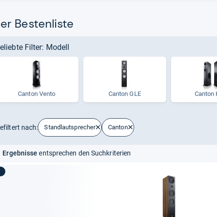
r Bestenliste
eliebte Filter: Modell
Can­ton Vento
Canton GLE
Can­ton 
efiltert nach:
Standlautsprecher
Canton
 Ergebnisse
entsprechen den Suchkriterien