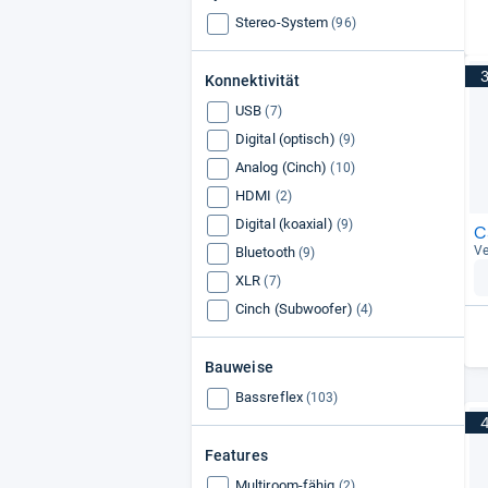
Stereo-System
Dynaudio
(96)
(54)
KEF
(53)
Konnektivität
Nubert
(49)
Dali
(49)
USB
(7)
Digital (optisch)
(9)
Analog (Cinch)
(10)
HDMI
(2)
Digital (koaxial)
(9)
C
Ve
Bluetooth
(9)
XLR
(7)
Cinch (Subwoofer)
(4)
Bauweise
Bassreflex
(103)
Features
Multiroom-fähig
(2)