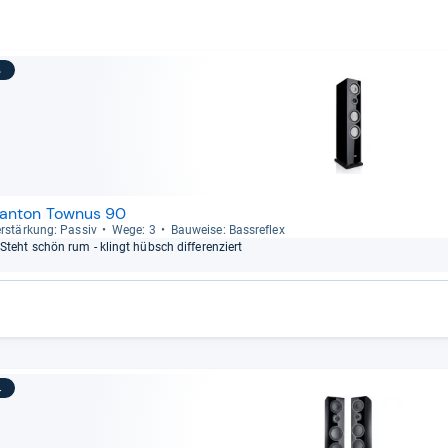
3
anton Townus 90
r­stär­kung: Pas­siv
Wege: 3
Bau­weise: Bass­re­flex
Steht schön rum -​ klingt hübsch dif­fe­ren­ziert
4