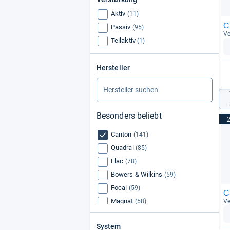
Aktiv
(11)
C
Passiv
(95)
Ve
Teilaktiv
(1)
Hersteller
Besonders beliebt
Canton
(141)
Quadral
(85)
Elac
(78)
Bowers & Wilkins
(59)
Focal
(59)
C
Magnat
(58)
Ve
Heco
(55)
System
Klipsch
(54)