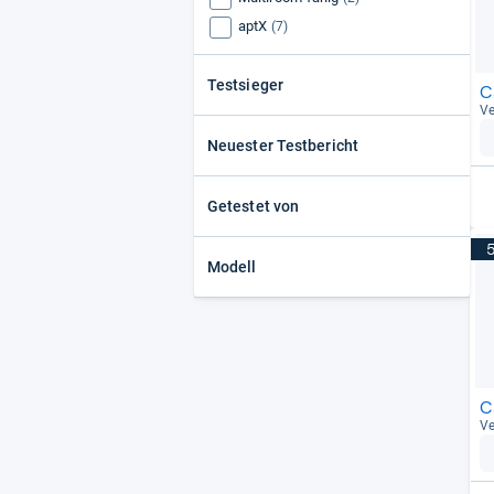
aptX
(7)
Testsieger
C
Ve
Neuester Testbericht
Getestet von
Modell
C
Ve