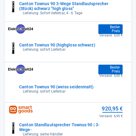
Canton Townus 90 3-Wege Standlautsprecher
(Stück) schwarz "high gloss"
Lieferung: Sofort lieferbar, 4 - 6 Tage
879,00 €
Bester
Preis
Versand:
0,00 €
Canton Townus 90 (highgloss schwarz)
Lieferung: sofort Lieferbar
879,00 €
Bester
Preis
Versand:
0,00 €
Canton Townus 90 (weiss seidenmatt)
Lieferung: sofort Lieferbar
920,95 €
Versand:
6,95 €
Canton Standlautsprecher Townus 90 | 3-
Wege-
Lieferung: siehe Händler