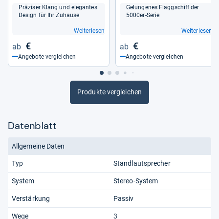
Prä­zi­ser Klang und ele­gan­tes
Gelun­ge­nes Flagg­schiff der
Design für Ihr Zuhause
5000er-​Serie
Weiterlesen
Weiterlesen
€
€
Angebote vergleichen
Angebote vergleichen
Produkte vergleichen
Datenblatt
Allgemeine Daten
Typ
Standlautsprecher
System
Stereo-System
Verstärkung
Passiv
Wege
3