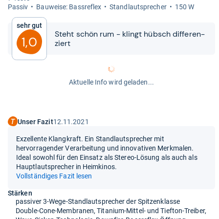
Pas­siv
Bau­weise: Bass­re­flex
Stand­laut­spre­cher
150 W
Sehr gut
Steht schön rum -​​ klingt hübsch dif­fe­ren­
1,0
ziert
Aktuelle Info wird geladen...
Unser Fazit
12.11.2021
Exzellente Klangkraft. Ein Standlautsprecher mit
hervorragender Verarbeitung und innovativen Merkmalen.
Ideal sowohl für den Einsatz als Stereo-Lösung als auch als
Hauptlautsprecher in Heimkinos.
Vollständiges Fazit lesen
Stärken
passiver 3-Wege-Standlautsprecher der Spitzenklasse
Double-Cone-Membranen, Titanium-Mittel- und Tiefton-Treiber,