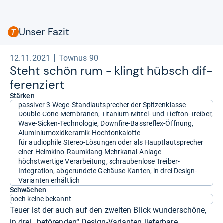
Unser Fazit
12.11.2021
Townus 90
Steht schön rum -​ klingt hübsch dif­
fe­ren­ziert
Stärken
passiver 3-Wege-Standlautsprecher der Spitzenklasse
Double-Cone-Membranen, Titanium-Mittel- und Tiefton-Treiber,
Wave-Sicken-Technologie, Downfire-Bassreflex-Öffnung,
Aluminiumoxidkeramik-Hochtonkalotte
für audiophile Stereo-Lösungen oder als Hauptlautsprecher
einer Heimkino-Raumklang-Mehrkanal-Anlage
höchstwertige Verarbeitung, schraubenlose Treiber-
Integration, abgerundete Gehäuse-Kanten, in drei Design-
Varianten erhältlich
Schwächen
noch keine bekannt
Teuer ist der auch auf den zweiten Blick wunderschöne,
in drei „betörenden“ Design-Varianten lieferbare