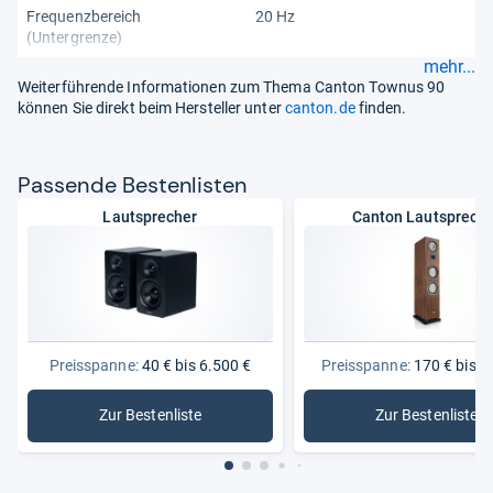
Frequenzbereich
20 Hz
(Untergrenze)
mehr...
Weiterführende Informationen zum Thema Canton Townus 90
können Sie direkt beim Hersteller unter
canton.de
finden.
Pas­sende Bes­ten­lis­ten
Lautsprecher
Canton Lautsprech
Preisspanne:
40 € bis 6.500 €
Preisspanne:
170 € bis 3
Zur Bestenliste
Zur Bestenliste
: Lautsprecher
: Canton 