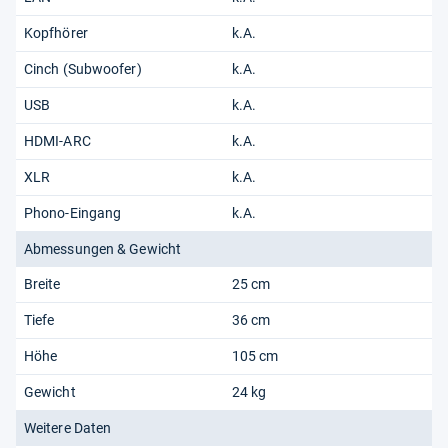
Kopfhörer
k.A.
Cinch (Subwoofer)
k.A.
USB
k.A.
HDMI-ARC
k.A.
XLR
k.A.
Phono-Eingang
k.A.
Abmessungen & Gewicht
Breite
25 cm
Tiefe
36 cm
Höhe
105 cm
Gewicht
24 kg
Weitere Daten