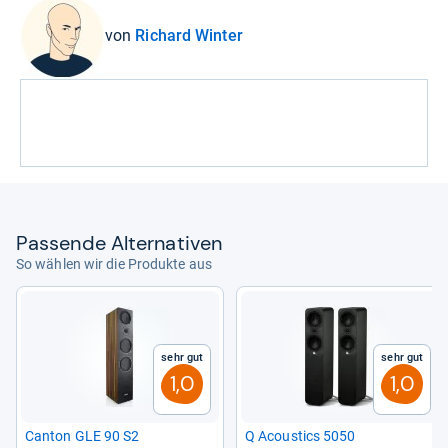
von
Richard Winter
Pas­sende Alter­na­ti­ven
So wählen wir die Produkte aus
Sehr gut
Sehr gut
1,0
1,0
Can­ton GLE 90 S2
Q Acou­stics 5050