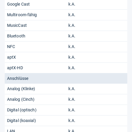
Google Cast
k.A.
Multiroom-fähig
k.A.
MusicCast
k.A.
Bluetooth
k.A.
NFC
k.A.
aptX
k.A.
aptX-HD
k.A.
Anschlüsse
Analog (Klinke)
k.A.
Analog (Cinch)
k.A.
Digital (optisch)
k.A.
Digital (koaxial)
k.A.
LAN
k.A.