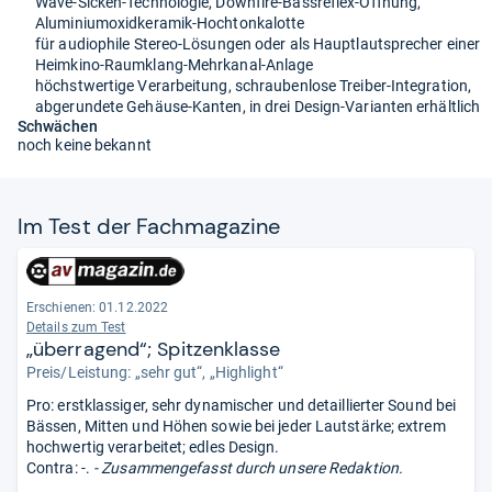
Wave-Sicken-Technologie, Downfire-Bassreflex-Öffnung,
Aluminiumoxidkeramik-Hochtonkalotte
für audiophile Stereo-Lösungen oder als Hauptlautsprecher einer
Heimkino-Raumklang-Mehrkanal-Anlage
höchstwertige Verarbeitung, schraubenlose Treiber-Integration,
abgerundete Gehäuse-Kanten, in drei Design-Varianten erhältlich
Schwächen
noch keine bekannt
Im Test der Fach­ma­ga­zine
Erschienen: 01.12.2022
Details zum Test
„überragend“; Spitzenklasse
Preis/Leistung: „sehr gut“, „Highlight“
Pro: erstklassiger, sehr dynamischer und detaillierter Sound bei
Bässen, Mitten und Höhen sowie bei jeder Lautstärke; extrem
hochwertig verarbeitet; edles Design.
Contra: -.
- Zusammengefasst durch unsere Redaktion.