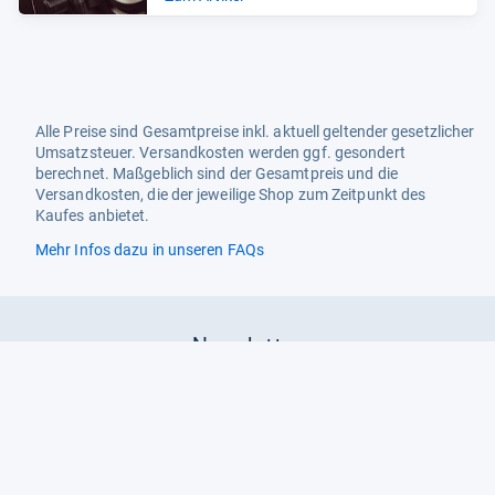
Alle Preise sind Gesamtpreise inkl. aktuell geltender gesetzlicher
Umsatzsteuer. Versandkosten werden ggf. gesondert
berechnet. Maßgeblich sind der Gesamtpreis und die
Versandkosten, die der jeweilige Shop zum Zeitpunkt des
Kaufes anbietet.
Mehr Infos dazu in unseren FAQs
Newsletter
Neutrale Ratgeber – hilfreich für Ihre
Produktwahl
Gut getestete Produkte – passend zur
Jahreszeit
Tipps & Tricks