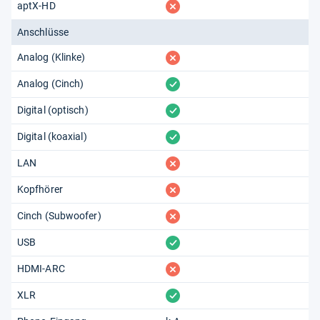
fehlt
aptX-HD
Anschlüsse
fehlt
Analog (Klinke)
vorhanden
Analog (Cinch)
vorhanden
Digital (optisch)
vorhanden
Digital (koaxial)
fehlt
LAN
fehlt
Kopfhörer
fehlt
Cinch (Subwoofer)
vorhanden
USB
fehlt
HDMI-ARC
vorhanden
XLR