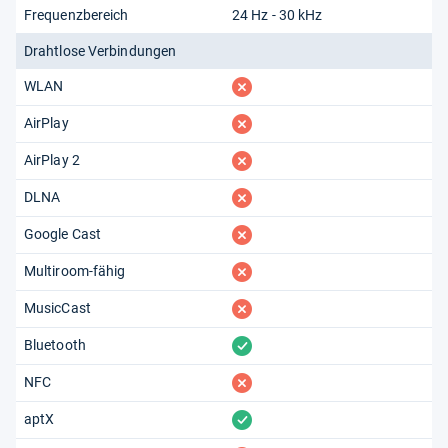
Frequenzbereich
24 Hz - 30 kHz
Drahtlose Verbindungen
fehlt
WLAN
fehlt
AirPlay
fehlt
AirPlay 2
fehlt
DLNA
fehlt
Google Cast
fehlt
Multiroom-fähig
fehlt
MusicCast
vorhanden
Bluetooth
fehlt
NFC
vorhanden
aptX