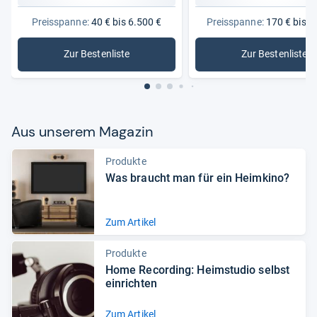
Preisspanne:
40 € bis 6.500 €
Preisspanne:
170 € bis 3
Zur Bestenliste
Zur Bestenliste
: Lautsprecher
: Canton 
Aus unse­rem Maga­zin
Produkte
Was braucht man für ein Heim­kino?
Zum Artikel
Produkte
Home Recor­ding: Heim­stu­dio selbst
ein­rich­ten
Zum Artikel