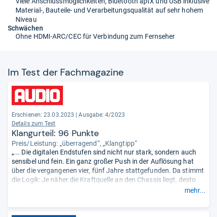
Viele Anschlussmöglichkeiten, Bluetooth aptX und USB inklusive
Material-, Bauteile- und Verarbeitungsqualität auf sehr hohem
Niveau
Schwächen
Ohne HDMI-ARC/CEC für Verbindung zum Fernseher
Im Test der Fach­ma­ga­zine
Erschienen: 23.03.2023
|
Ausgabe: 4/2023
Details zum Test
Klangurteil: 96 Punkte
Preis/Leistung: „überragend“, „Klangtipp“
„... Die digitalen Endstufen sind nicht nur stark, sondern auch
sensibel und fein. Ein ganz großer Push in der Auflösung hat
über die vergangenen vier, fünf Jahre stattgefunden. Da stimmt
die Logik: Je näher die Kraftquelle an den Chassis liegt, desto
mehr unverfälschte Energie wird gewonnen. Hier in der Townus
mehr...
8 von Canton grandios vereint und dabei erstaunlich
erschwinglich.“