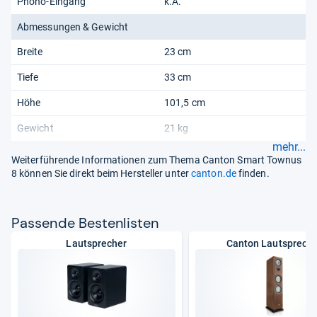
Phono-Eingang
k.A.
Abmessungen & Gewicht
Breite
23 cm
Tiefe
33 cm
Höhe
101,5 cm
Gewicht
21 kg
mehr...
Weiterführende Informationen zum Thema Canton Smart Townus
8 können Sie direkt beim Hersteller unter
canton.de
finden.
Pas­sende Bes­ten­lis­ten
Lautsprecher
Canton Lautsprech