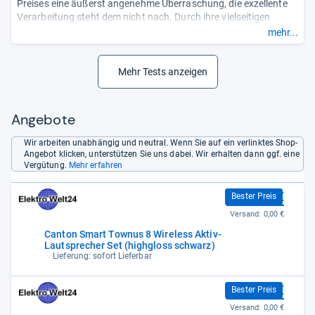
Preises eine äußerst angenehme Überraschung, die exzellente
Verarbeitung steht dem nicht nach. Durch ihre vielseitigen
Anschlussmöglichkeiten, ihren ausgewogenen Klang und ihre
mehr...
hohen Dynamikreserven bleibt fast kein Wunsch mehr offen.“
Mehr Tests anzeigen
Angebote
Wir arbeiten unabhängig und neutral. Wenn Sie auf ein verlinktes Shop-
Angebot klicken, unterstützen Sie uns dabei. Wir erhalten dann ggf. eine
Vergütung.
Mehr erfahren
2.499,00 €
Bester Preis
Versand:
0,00 €
Canton Smart Townus 8 Wireless Aktiv-
Lautsprecher Set (highgloss schwarz)
Lieferung: sofort Lieferbar
2.499,00 €
Bester Preis
Versand:
0,00 €