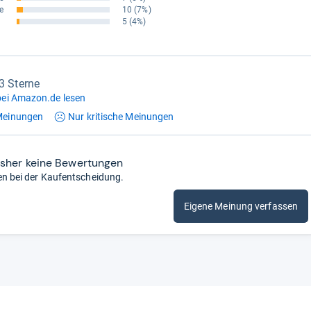
e
10
(7%)
5
(4%)
,3 Sterne
ei Amazon.de lesen
einungen
Nur kritische
Meinungen
isher keine Bewertungen
en bei der Kaufentscheidung.
Eigene Meinung verfassen