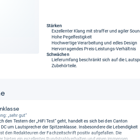
Stärken
Exzellenter Klang mit straffer und agiler So
Hohe Pegelfestigkeit
Hochwertige Verarbeitung und edles Design
Hervorragendes Preis-Leistungs-Verhältnis
Schwächen
Lieferumfang beschränkt sich auf die Lautspr
Zubehörteile.
ne
zenklasse
ung: „sehr gut“
h den Testern der „HiFi Test“ geht, handelt es sich bei den Canton
DC um Lautsprecher der Spitzenklasse. Insbesondere die Lebendigkeit
ist den Redakteuren der Fachzeitschrift positiv aufgefallen. Die
r bieten ein exzellentes Rundstrahlverhalten und einen immensen