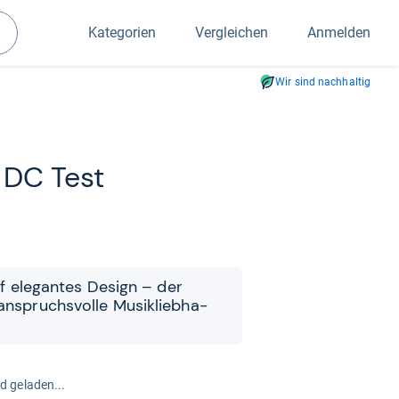
Kategorien
Vergleichen
Anmelden
Suchen
Wir sind nachhaltig
 DC Test
auf ele­gan­tes Design – der
anspruchs­volle Musik­lieb­ha­
rd geladen...