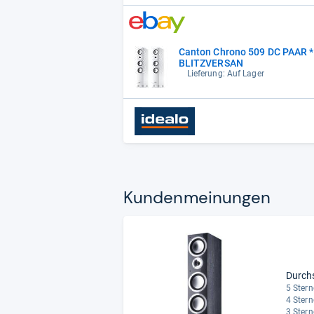
Canton Chrono 509 DC PAAR *
BLITZVERSAN
Lieferung: Auf Lager
Kun­den­mei­nun­gen
Durch
5 Stern
4 Stern
3 Stern