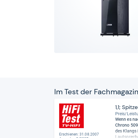
Im Test der Fach­ma­ga­zi
1,1; Spit
Preis/Leist
Wenn es nac
Chrono 509 
des Klangs 
Erschienen: 31.08.2007
Lautspreche