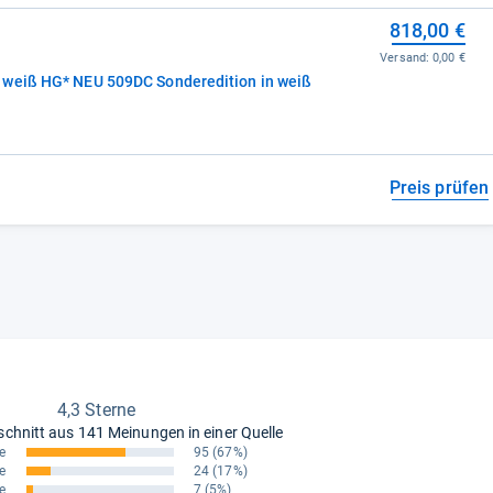
818,00 €
Versand:
0,00 €
 weiß HG* NEU 509DC Sonderedition in weiß
Preis prüfen
4,3 Sterne
schnitt aus
141 Meinungen in einer Quelle
e
95
(67%)
e
24
(17%)
e
7
(5%)