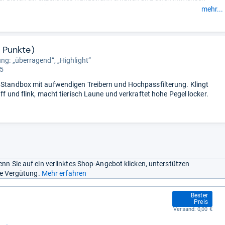
d von 89 Dezibel. Damit spielen die Chrono 509 DC bei allen Quellen
mehr...
und überzeugend auf.
ervorragenden Klang gesellt sich auch ein ansprechendes Design der
 Diese bieten eine hervorragende Verarbeitung und sind mit einer auf
olierten Frontplatte ausgestattet. Gefallen hat den Testern auch, dass
9 Punkte)
rono 509 DC in einem schlanken Gehäuse präsentieren.
ung: „überragend“, „Highlight“
 5
 Standbox mit aufwendigen Treibern und Hochpassfilterung. Klingt
aff und flink, macht tierisch Laune und verkraftet hohe Pegel locker.
nn Sie auf ein verlinktes Shop-Angebot klicken, unterstützen
ine Vergütung.
Mehr erfahren
349,00 €
Bester
Preis
Versand:
0,00 €