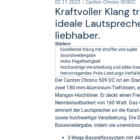
02.11.2025
Canton Chrono 509DC
Kraft­vol­ler Klang 
ideale Laut­spre­ch
lieb­ha­ber.
Stärken
Exzellenter Klang mit straffer und agiler
Soundwiedergabe
Hohe Pegelfestigkeit
Hochwertige Verarbeitung und edles Des
Hervorragendes Preis-Leistungs-Verhält
Der Canton Chrono 509 DC ist ein Sta
zwei 180-mm-Aluminium-Tieftönern, 
Mangan-Hochtöner. Er deckt einen Fre
Nennbelastbarkeit von 160 Watt. Das
erinnert der Lautsprecher an die Kara
sowie hochwertige Verarbeitung. Die D
Basswiedergabe, indem sie unerwünsch
3-Wege-Bassreflexsystem mit Al