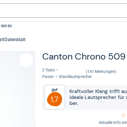
 509 DC
zit
Datenblatt
Can­ton Chrono 509
2 Tests
(141 Meinungen)
Pas­siv
Stand­laut­spre­cher
Gut
Kraft­vol­ler Klang trifft 
ideale Laut­spre­cher für 
1,7
ber.
Aktuelle Info wi