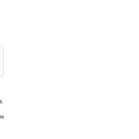
ch
re