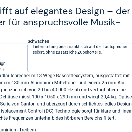
trifft auf ele­gan­tes Design – der
er für anspruchs­volle Musik­
Schwächen
Lieferumfang beschränkt sich auf die Lautsprecher
selbst, ohne zusätzliche Zubehörteile.
ign
nis
ndlautsprecher mit 3-Wege-Bassreflexsystem, ausgestattet mit
einem 180-mm-Aluminium-Mitteltöner und einem 25-mm-Alu-
quenzbereich von 20 bis 40.000 Hz ab und verfügt über eine
 Gehäuse misst 190 x 1050 x 290 mm und wiegt 20,4 kg. Optis
t-Serie von Canton und überzeugt durch schlichtes, edles Design
isplacement Control (DC) Technologie sorgt für klare und linea
te Frequenzen unterhalb des hörbaren Bereichs filtert.
uminium-Treibern