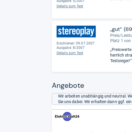
Ausgabe: 5/2007
Wirkungsgra
Details zum Test
stressfrei 
Zu diesem h
Standboxen.
Hochglanz p
„gut“ (6
sich die Ch
Preis/Leist
Platz 1 von
Erschienen: 09.07.2007
Ausgabe: 8/2007
„Preiswerte
Details zum Test
herrlich str
Testsieger!“
Angebote
Wir arbeiten unabhängig und neutral. We
Sie uns dabei. Wir erhalten dann ggf. e