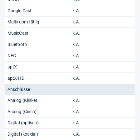
Google Cast
k.A.
Multiroom-fähig
k.A.
MusicCast
k.A.
Bluetooth
k.A.
NFC
k.A.
aptX
k.A.
aptX-HD
k.A.
Anschlüsse
Analog (Klinke)
k.A.
Analog (Cinch)
k.A.
Digital (optisch)
k.A.
Digital (koaxial)
k.A.