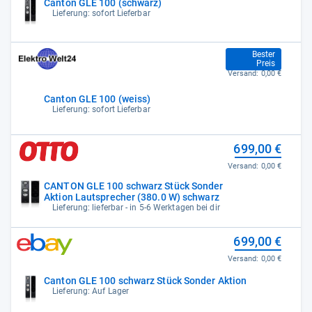
Canton GLE 100 (schwarz)
Lieferung: sofort Lieferbar
549,00 €
Bester
Preis
Versand:
0,00 €
Canton GLE 100 (weiss)
Lieferung: sofort Lieferbar
699,00 €
Versand:
0,00 €
CANTON GLE 100 schwarz Stück Sonder
Aktion Lautsprecher (380.0 W) schwarz
Lieferung: lieferbar - in 5-6 Werktagen bei dir
699,00 €
Versand:
0,00 €
Canton GLE 100 schwarz Stück Sonder Aktion
Lieferung: Auf Lager