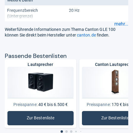
Frequenzbereich
20 Hz
(Untergrenze)
mehr...
Weiterführende Informationen zum Thema Canton GLE 100
können Sie direkt beim Hersteller unter
canton.de
finden.
Pas­sende Bes­ten­lis­ten
Lautsprecher
Canton Lautsprech
Preisspanne:
40 € bis 6.500 €
Preisspanne:
170 € bis 3
Zur Bestenliste
Zur Bestenliste
: Lautsprecher
: Canton 