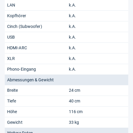
LAN
k.A.
Kopfhörer
k.A.
Cinch (Subwoofer)
k.A.
USB
k.A.
HDMI-ARC
k.A.
XLR
k.A.
Phono-Eingang
k.A.
Abmessungen & Gewicht
Breite
24 cm
Tiefe
40 cm
Höhe
116 cm
Gewicht
33 kg
Weitere Daten