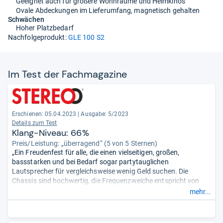
Geeignet auch für größere Wohnräume und Heimkinos
Ovale Abdeckungen im Lieferumfang, magnetisch gehalten
Schwächen
Hoher Platzbedarf
Nachfolgeprodukt:
GLE 100 S2
Im Test der Fach­ma­ga­zine
Erschienen: 05.04.2023
|
Ausgabe: 5/2023
Details zum Test
Klang-Niveau: 66%
Preis/Leistung: „überragend“ (5 von 5 Sternen)
„Ein Freudenfest für alle, die einen vielseitigen, großen,
bassstarken und bei Bedarf sogar partytauglichen
Lautsprecher für vergleichsweise wenig Geld suchen. Die
Chassis sind hochwertig, die Frequenzweiche entspricht von
ihrer Auslegung den größeren Modellen. Abgespeckt wurde bei
mehr...
Gehäuse und Furnier, was dem Klang keinen Abbruch tut. Man
sollte ihm etwas Platz gönnen, damit er seine Qualitäten
vollends entfalten kann.“