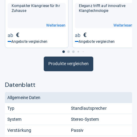
Kom­pak­ter Klangriese für Ihr
Ele­ganz trifft auf inno­va­tive
Zuhause
Klang­tech­no­lo­gie
Weiterlesen
Weiterlesen
€
€
Angebote vergleichen
Angebote vergleichen
Produkte vergleichen
Datenblatt
Allgemeine Daten
Typ
Standlautsprecher
System
Stereo-System
Verstärkung
Passiv