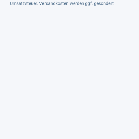
Umsatzsteuer. Versandkosten werden ggf. gesondert
berechnet. Maßgeblich sind der Gesamtpreis und die
Versandkosten, die der jeweilige Shop zum Zeitpunkt des
Kaufes anbietet.
Mehr Infos dazu in unseren FAQs
Newsletter
Neutrale Ratgeber – hilfreich für Ihre
Produktwahl
Gut getestete Produkte – passend zur
Jahreszeit
Tipps & Tricks
Datenschutz und Widerruf