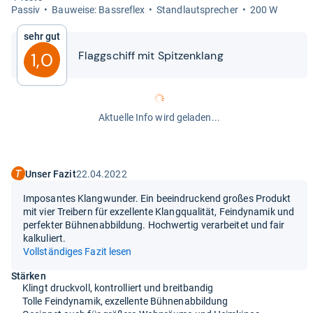
Pas­siv
Bau­weise: Bass­re­flex
Stand­laut­spre­cher
200 W
Sehr gut
Flagg­schiff mit Spit­zen­klang
1,0
Aktuelle Info wird geladen...
Unser Fazit
22.04.2022
Imposantes Klangwunder. Ein beeindruckend großes Produkt
mit vier Treibern für exzellente Klangqualität, Feindynamik und
perfekter Bühnenabbildung. Hochwertig verarbeitet und fair
kalkuliert.
Vollständiges Fazit lesen
Stärken
Klingt druckvoll, kontrolliert und breitbandig
Tolle Feindynamik, exzellente Bühnenabbildung