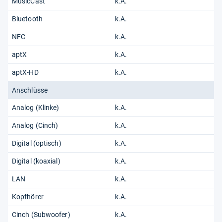
MusicCast
k.A.
Bluetooth
k.A.
NFC
k.A.
aptX
k.A.
aptX-HD
k.A.
Anschlüsse
Analog (Klinke)
k.A.
Analog (Cinch)
k.A.
Digital (optisch)
k.A.
Digital (koaxial)
k.A.
LAN
k.A.
Kopfhörer
k.A.
Cinch (Subwoofer)
k.A.