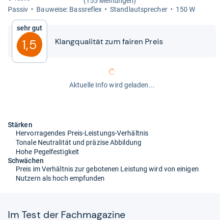
(155 Meinungen)
Pas­siv
Bau­weise: Bass­re­flex
Stand­laut­spre­cher
150 W
Sehr gut
Klang­qua­li­tät zum fai­ren Preis
1,5
Aktuelle Info wird geladen...
Stärken
Hervorragendes Preis-Leistungs-Verhältnis
Tonale Neutralität und präzise Abbildung
Hohe Pegelfestigkeit
Schwächen
Preis im Verhältnis zur gebotenen Leistung wird von einigen
Nutzern als hoch empfunden
Im Test der Fach­ma­ga­zine