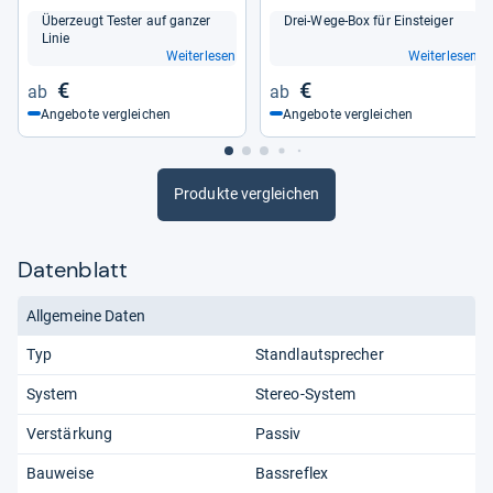
Über­zeugt Tes­ter auf gan­zer
Drei-​Wege-​Box für Ein­stei­ger
Linie
Weiterlesen
Weiterlesen
€
€
Angebote vergleichen
Angebote vergleichen
Produkte vergleichen
Datenblatt
Allgemeine Daten
Typ
Standlautsprecher
System
Stereo-System
Verstärkung
Passiv
Bauweise
Bassreflex