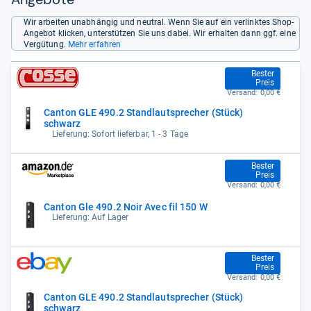
Wir arbeiten unabhängig und neutral. Wenn Sie auf ein verlinktes Shop-
Angebot klicken, unterstützen Sie uns dabei. Wir erhalten dann ggf. eine
Vergütung.
Mehr erfahren
273,90 €
Bester
Preis
Versand:
0,00 €
Canton GLE 490.2 Standlautsprecher (Stück)
schwarz
Lieferung: Sofort lieferbar, 1 - 3 Tage
273,90 €
Bester
Preis
Versand:
0,00 €
Canton Gle 490.2 Noir Avec fil 150 W
Lieferung: Auf Lager
273,90 €
Bester
Preis
Versand:
0,00 €
Canton GLE 490.2 Standlautsprecher (Stück)
schwarz