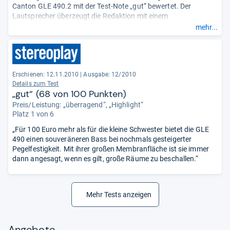
Canton GLE 490.2 mit der Test-Note „gut“ bewertet. Der
Lautsprecher überzeugt die Redaktion mit einem
ausgezeichneten Preis-Leistungs-Verhältnis. Vor allem Hörer
mehr...
moderner Musikrichtungen profitieren von dem recht
ausgewogenen Sound der Box. Lediglich im Tieftonbereich
kommen leichte Schwächen zum Tragen.
Mit seinem annähernd vollkommenen Rundstrahlverhalten, das
Erschienen: 12.11.2010
|
Ausgabe: 12/2010
Hörgenuss auch garantiert, wenn man sich nicht direkt in
Details zum Test
„gut“ (68 von 100 Punkten)
Richtung der Box aufhält, ragt der Lautsprecher in dem Test
heraus. Die insgesamt knackige Wiedergabe und die druckvollen
Preis/Leistung: „überragend“, „Highlight“
oberen Bässe ermöglichen ein hochwertiges Hörerlebnis.
Platz 1 von 6
Aufgrund der Vielzahl an Farbvarianten kann der Lautsprecher
„Für 100 Euro mehr als für die kleine Schwester bietet die GLE
passend zur Wohnungseinrichtung ausgewählt werden.
490 einen souveräneren Bass bei nochmals gesteigerter
Aufgestellt wird die Box auf Dämpfer-Füßen. Nachteilig sind
Pegelfestigkeit. Mit ihrer großen Membranfläche ist sie immer
laut „PC Welt“ die Lautsprecherklemmen, die nicht CE/IEC-
dann angesagt, wenn es gilt, große Räume zu beschallen.“
konform sind.
Mehr Tests anzeigen
Angebote