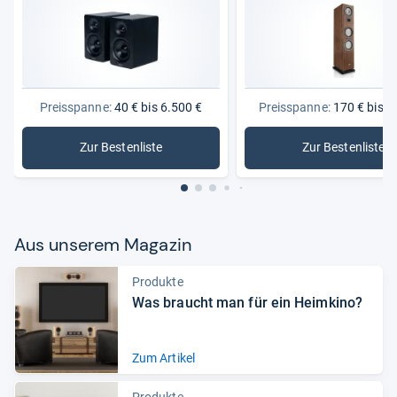
Preisspanne:
40 € bis 6.500 €
Preisspanne:
170 € bis 3
Zur Bestenliste
Zur Bestenliste
: Lautsprecher
: Canton 
Aus unse­rem Maga­zin
Produkte
Was braucht man für ein Heim­kino?
Zum Artikel
Produkte