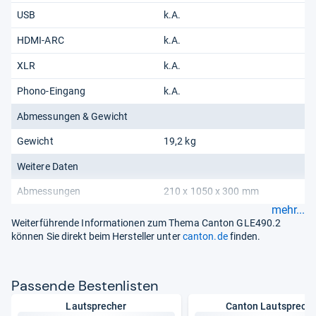
USB
k.A.
HDMI-ARC
k.A.
XLR
k.A.
Phono-Eingang
k.A.
Abmessungen & Gewicht
Gewicht
19,2 kg
Weitere Daten
Abmessungen
210 x 1050 x 300 mm
mehr...
Weiterführende Informationen zum Thema Canton GLE490.2
können Sie direkt beim Hersteller unter
canton.de
finden.
Pas­sende Bes­ten­lis­ten
Lautsprecher
Canton Lautsprech